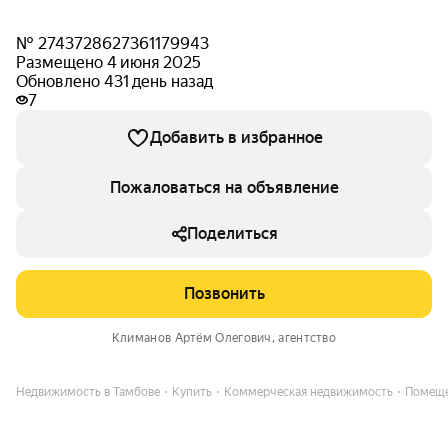
№ 2743728627361179943
Размещено 4 июня 2025
Обновлено 431 день назад
7
Добавить в избранное
Пожаловаться на объявление
Поделиться
Позвонить
Климанов Артём Олегович
, агентство
Недвижимость в Тамбове
Купить
Коммерческая недвижимость
Помеще