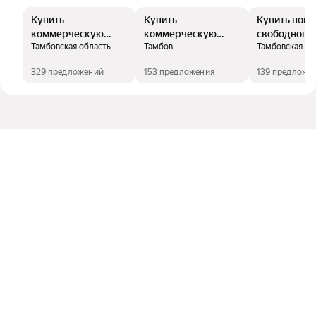
Купить
Купить
Купить пом
коммерческую
коммерческую
свободного
Тамбовская область
Тамбов
Тамбовская об
недвижимость
недвижимость
назначения
329 предложений
153 предложения
139 предложе