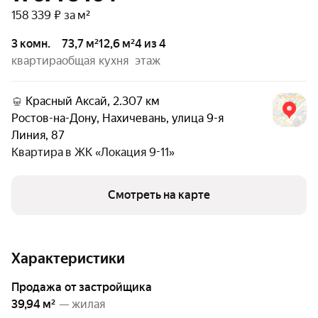
158 339 ₽ за м²
3 комн.
73,7 м²
12,6 м²
4 из 4
квартира
общая
кухня
этаж
Красный Аксай, 2.307 км
Ростов-на-Дону
,
Нахичевань
,
улица 9-я
Линия
,
87
Квартира в
ЖК «Локация 9-11»
Смотреть на карте
Характеристики
Продажа от застройщика
39,94 м²
— жилая