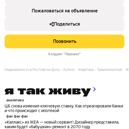
Пожаловаться на объявление
Поделиться
Позвонить
Холдинг "Лернако"
Недвижимость в Ростове-на-Дону
Купить
Квартира
Трехкомнатные
Ж
аналитика
ЦБ снова изменил ключевую ставку. Как отреагировали банки
и что происходит с ипотекой
фан фан фан
«Каллакс» из IKEA — новый сервант! Дизайнер представила,
каким будет «бабушкин» ремонт в 2070 году