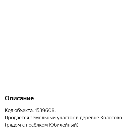
Описание
Код объекта: 1539608.

Продаётся земельный участок в деревне Колосово 
(рядoм с поcёлкoм Юбилeйный)
