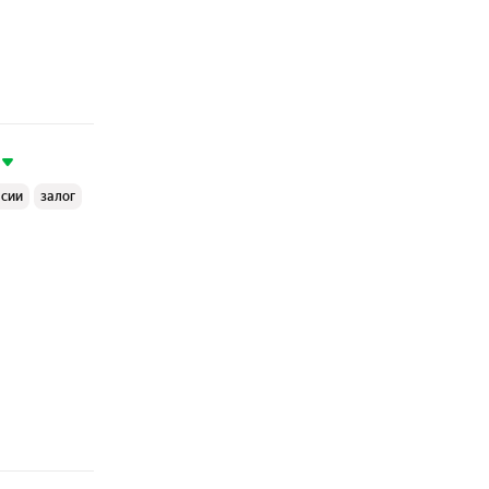
ссии
залог