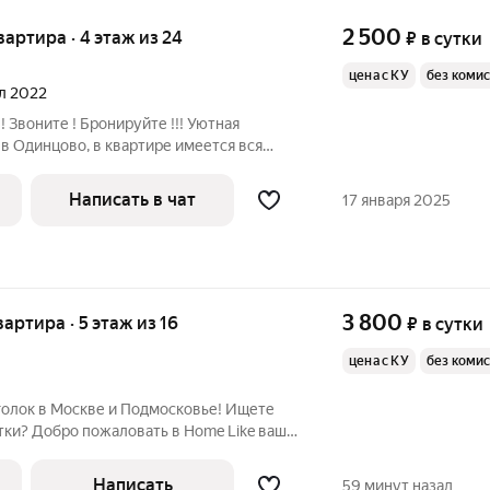
2 500
квартира · 4 этаж из 24
₽
в сутки
цена с КУ
без коми
ал 2022
! Звоните ! Бронируйте !!! Уютная
в Одинцово, в квартире имеется вся
 проживания. Рядом метро Одинцово ( D1
 Лапино Власиха ( 5 минут без
Написать в чат
17 января 2025
3 800
вартира · 5 этаж из 16
₽
в сутки
цена с КУ
без коми
и? Добро пожаловать в Home Like ваш
ной аренды! Удобство, которое
я, даже
Написать
59 минут назад