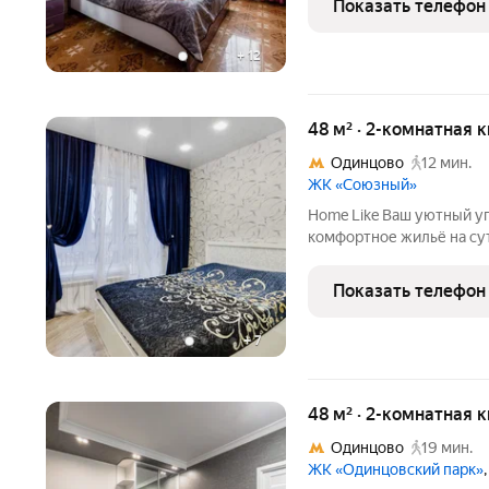
Показать телефон
ночью
+
12
48 м² · 2-комнатная 
Одинцово
12 мин.
ЖК «Союзный»
Home Like Ваш уютный уголок в Москве и Подмосковье! Ищете
комфортное жильё на сутк
надёжный партнёр в мире посуточ
вы оцените: Заселение 24/7 заезжайте в любое врем
Показать телефон
ночью
+
7
48 м² · 2-комнатная 
Одинцово
19 мин.
ЖК «Одинцовский парк»