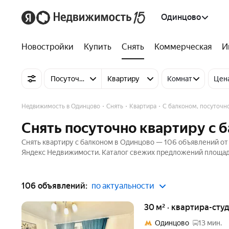
Одинцово
Новостройки
Купить
Снять
Коммерческая
И
Посуточно
Квартиру
Комнат
Цен
Недвижимость в Одинцово
Снять
Квартира
С балконом, посуточн
Снять посуточно квартиру с 
Снять квартиру с балконом в Одинцово — 106 объявлений от а
Яндекс Недвижимости. Каталог свежих предложений площадью
106 объявлений:
по актуальности
30 м² · квартира-студ
Одинцово
13 мин.