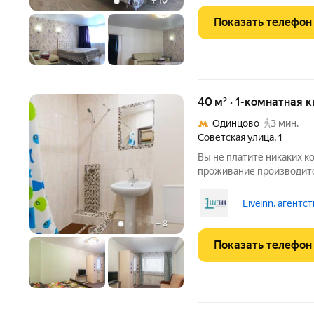
+
10
Показать телефон
40 м² · 1-комнатная 
Одинцово
3 мин.
Советская улица
,
1
Вы не платите никаких к
проживание производитс
собственника. Сдам свет
Удобный район с развит
Liveinn, агентс
расположены все необх
+
8
Показать телефон