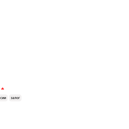
ссии
залог