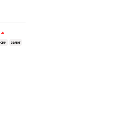
ссии
залог