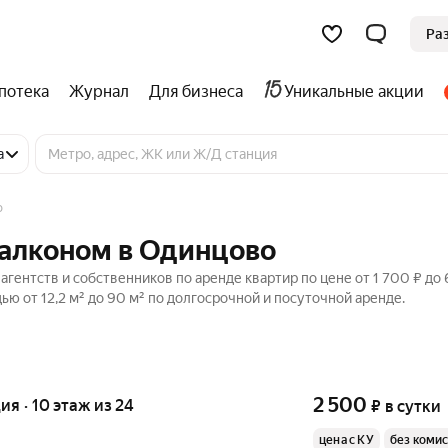
Ра
потека
Журнал
Для бизнеса
Уникальные акции
а
о
балконом в Одинцово
гентств и собственников по аренде квартир по цене от 1 700 ₽ до 
 от 12,2 м² до 90 м² по долгосрочной и посуточной аренде.
2 500
ия · 10 этаж из 24
₽
в сутки
цена с КУ
без коми