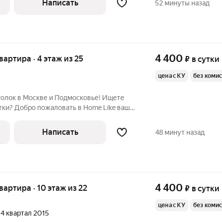
Написать
52 минуты назад
4 400
квартира · 4 этаж из 25
₽
в сутки
цена с КУ
без коми
и? Добро пожаловать в Home Like ваш
ной аренды! Удобство, которое
я, даже
Написать
48 минут назад
4 400
квартира · 10 этаж из 22
₽
в сутки
цена с КУ
без коми
, 4 квартал 2015