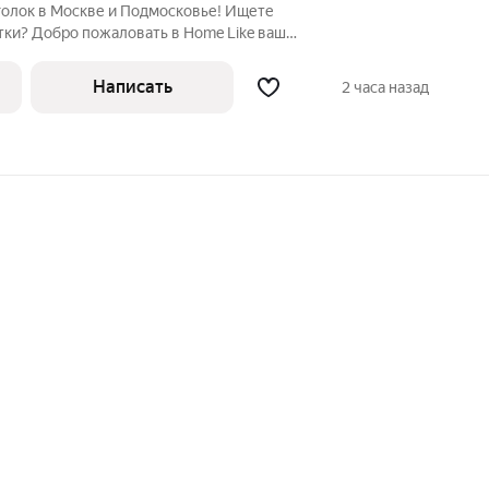
и? Добро пожаловать в Home Like ваш
ной аренды! Удобство, которое
я, даже
Написать
2 часа назад