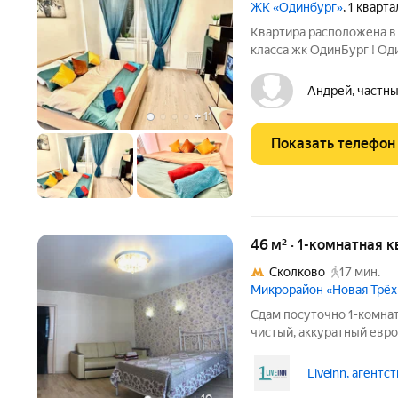
ЖК «Одинбург»
, 1 кварт
Квартира расположена в
класса жк ОдинБург ! Од
центра, необходимая быт
телевизор, фен, утюг ,с
Андрей, частны
Одинцово 15
+
11
Показать телефон
46 м² · 1-комнатная 
Сколково
17 мин.
Микрорайон «Новая Трёх
Сдам посуточно 1-комнат
чистый, аккуратный евро
и процентов (%). Оплата
заселении. Квартира от 
Liveinn, агентс
инфраструктура. До ж/д