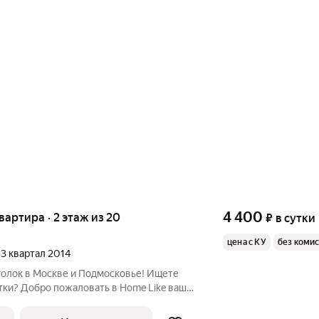
4 400
квартира · 2 этаж из 20
₽
в сутки
цена с КУ
без коми
, 3 квартал 2014
и? Добро пожаловать в Home Like ваш
ной аренды! Удобство, которое
я, даже