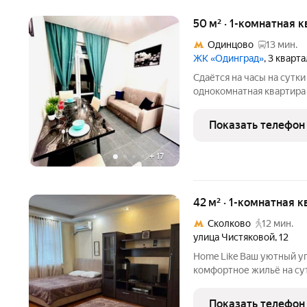
50 м² · 1-комнатная 
Одинцово
13 мин.
ЖК «Одинград»
, 3 кварт
Сдаётся на часы на сутки 
однокомнатная квартира 
необходимая мебель для
) Клинический госпиталь
Показать телефон
светофоров )
+
17
42 м² · 1-комнатная к
Сколково
12 мин.
улица Чистяковой
,
12
Home Like Ваш уютный уголок в Москве и Подмосковье! Ищете
комфортное жильё на сутк
надёжный партнёр в мире посуточ
вы оцените: Заселение 24/7 заезжайте в любое врем
Показать телефон