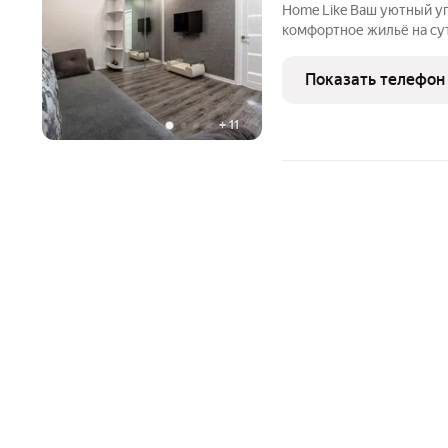
Home Like Ваш уютный уголок в Москве и Подмосковье! Ищете
комфортное жильё на сутк
надёжный партнёр в мире посуточ
вы оцените: Заселение 24/7 заезжайте в любое врем
Показать телефон
ночью
+
11