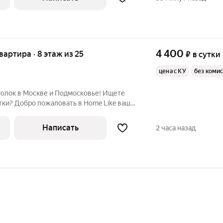
4 400
квартира · 8 этаж из 25
₽
в сутки
цена с КУ
без коми
и? Добро пожаловать в Home Like ваш
ной аренды! Удобство, которое
я, даже
Написать
2 часа назад