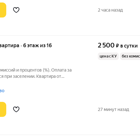
2 часа назад
2 500
квартира · 6 этаж из 16
₽
в сутки
цена с КУ
без коми
омиссий и процентов (%). Оплата за
я при заселении. Квартира от
лую и уютную 1-комнатную квартиру.
ой инфраструктурой. Рядом с домом
тво
одимые
27 минут назад