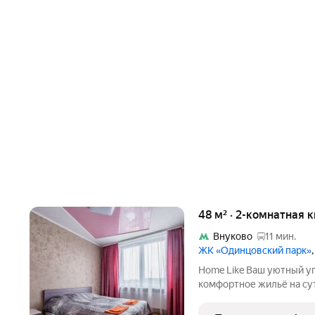
48 м² · 2-комнатная 
Внуково
11 мин.
ЖК «Одинцовский парк»
Home Like Ваш уютный уголок в Москве и Подмосковье! Ищете
комфортное жильё на сутк
надёжный партнёр в мире посуточ
вы оцените: Заселение 24/7 заезжайте в любое врем