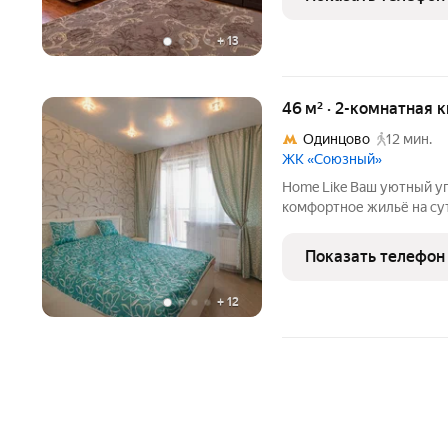
ночью
+
13
46 м² · 2-комнатная 
Одинцово
12 мин.
ЖК «Союзный»
Home Like Ваш уютный уголок в Москве и Подмосковье! Ищете
комфортное жильё на сутк
надёжный партнёр в мире посуточ
вы оцените: Заселение 24/7 заезжайте в любое врем
Показать телефон
ночью
+
12