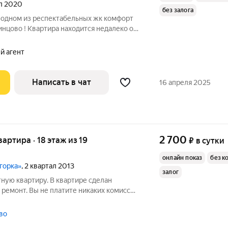
ал 2020
без залога
 одном из респектабельных жк комфорт
инцово ! Квартира находится недалеко от
овая техника и столовые приборы:
тиральная машина, плита, Рядом Метро
й агент
Написать в чат
16 апреля 2025
2 700
квартира · 18 этаж из 19
₽
в сутки
онлайн показ
без к
горка»
, 2 квартал 2013
залог
ную квартиру. В квартире сделан
 ремонт. Вы не платите никаких комиссий
 за проживание производится при
собственника. Очень хорошая
тво