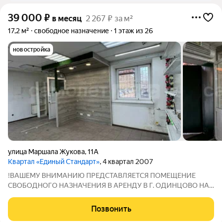
39 000
₽
в месяц
2 267 ₽ за м²
17,2 м²
свободное назначение
1 этаж из 26
новостройка
улица Маршала Жукова
,
11А
Квартал «Единый Стандарт»
, 4 квартал 2007
!ВАШЕМУ ВНИМАНИЮ ПРЕДСТАВЛЯЕТСЯ ПОМЕЩЕНИЕ
СВОБОДНОГО НАЗНАЧЕНИЯ В АРЕНДУ В Г. ОДИНЦОВО НА
ДЛИТЕЛЬНЫЙ СРОК ! АРЕНДНАЯ ПЛАТА 39.000 р. В МЕСЯЦ!
ПОДХОДИТ ПОД: Кофейню / кофе с собой; Пекарню /
Позвонить
выпечку; Мини-маркет / продуктовый формат; Детский