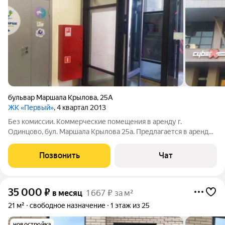
бульвар Маршала Крылова
,
25А
ЖК «Первый»
, 4 квартал 2013
Без комиссии. Коммерческие помещения в аренду г.
Одинцово, бул. Маршала Крылова 25а. Предлагается в аренду
с предоставлением юр. адреса , следующий вариант: 10 кв.м .
Данное помещение под номером 1 на фото схемы помещения.
Позвонить
Чат
В стоимость аренды всё
35 000
₽
в месяц
1 667 ₽ за м²
21 м²
свободное назначение
1 этаж из 25
новостройка