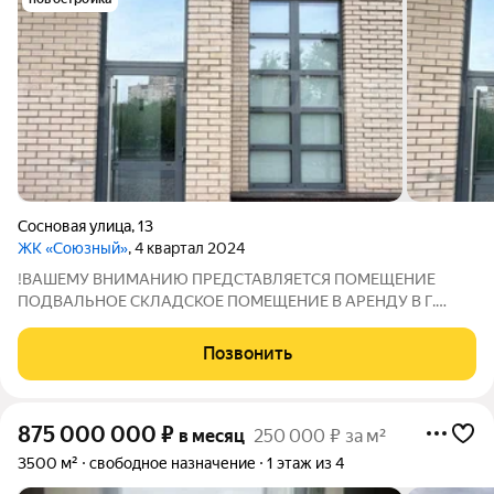
Сосновая улица
,
13
ЖК «Союзный»
, 4 квартал 2024
!ВАШЕМУ ВНИМАНИЮ ПРЕДСТАВЛЯЕТСЯ ПОМЕЩЕНИЕ
ПОДВАЛЬНОЕ СКЛАДСКОЕ ПОМЕЩЕНИЕ В АРЕНДУ В Г.
ОДИНЦОВО НА ДЛИТЕЛЬНЫЙ СРОК ! АРЕНДНАЯ ПЛАТА
35.000 р. В МЕСЯЦ! Характеристики объекта:Общая площадь
Позвонить
21 кв.м; Высота потолков - 2.50 м; Располагается на цокольном
875 000 000
₽
в месяц
250 000 ₽ за м²
3500 м²
свободное назначение
1 этаж из 4