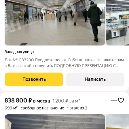
Западная улица
Лот №1033290 Предложение от Собственника! Напишите нам
в Ватсап, чтобы получить ПОДРОБНУЮ ПРЕЗЕНТАЦИЮ С
ПЛАНИРОВКОЙ И ФОТОГРАФИЯМИ! Сдается торговое
помещение 2 -ом этаже. В торговой галлерее МФК Орбион.
Позвонить
Написать
Общая площадь 1340.3 кв.м. Зальная планировка,
838 800
₽
в месяц
1 200 ₽ за м²
699 м²
свободное назначение
1 этаж из 2