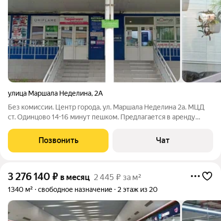
улица Маршала Неделина
,
2А
Без комиссии. Центр города, ул. Маршала Неделина 2а. МЦД
ст. Одинцово 14-16 минут пешком. Предлагается в аренду
следующие варианты : 16 кв.м, . Идеально под склад , офис и
ваш вариант. В стоимость аренды всё включено за
Позвонить
Чат
исключением услуг уборщицы и
3 276 140
₽
в месяц
2 445 ₽ за м²
1340 м²
свободное назначение
2 этаж из 20