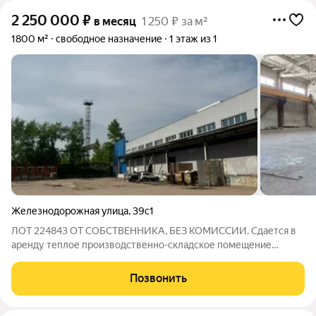
2 250 000
₽
в месяц
1 250 ₽ за м²
1800 м²
свободное назначение
1 этаж из 1
Железнодорожная улица
,
39с1
ЛОТ 224843 ОТ СОБСТВЕННИКА, БЕЗ КОМИССИИ. Сдается в
аренду теплое производственно-складское помещение
площадью 1800 квМ. Расположено вблизи Минского шоссе и
МЦД "Внуково" на производственной территории с
Позвонить
круглосуточной охраной и пропускной системой.