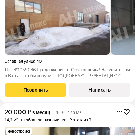
Западная улица
,
10
Лот №1059046 Предложение от Собственника! Напишите нам
в Ватсап, чтобы получить ПОДРОБНУЮ ПРЕЗЕНТАЦИЮ С
ПЛАНИРОВКОЙ И ФОТОГРАФИЯМИ! Сдается новый
отапливаемый модуль в г.Одинцово. 504 кв. Размер 12Х42.
Позвонить
Написать
Пол-наливной бетон. Ворота под еврофуру. Внутри
20 000
₽
в месяц
1 408 ₽ за м²
14,2 м²
свободное назначение
2 этаж из 2
новостройка