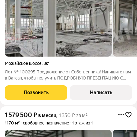
Можайское шоссе
,
8к1
Лот №1100295 Предложение от Собственника! Напишите нам
в Ватсап, чтобы получить ПОДРОБНУЮ ПРЕЗЕНТАЦИЮ С
ПЛАНИРОВКОЙ И ФОТОГРАФИЯМИ! Предлагается в аренду
помещение под склад площадью 2560.00 м2. Помещение
Позвонить
Написать
расположено 8 км от г . 1- этаж. Есть
1 579 500
₽
в месяц
1 350 ₽ за м²
1170 м²
свободное назначение
1 этаж из 1