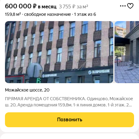
600 000
₽
в месяц
3 755 ₽ за м²
159,8 м²
свободное назначение
1 этаж из 6
Можайское шоссе
,
20
ПРЯМАЯ АРЕНДА ОТ СОБСТВЕННИКА. Одинцово, Можайское
ш. 20, Аренда помещения 159,8м. 1-я линия домов. 1-й этаж. 2
отдельных входа с фасада. Витрины. Открытая планировка.
Электрическая мощность 70 кВт. Высота потолков 4,1 метра.
Позвонить
Отделка за выездом