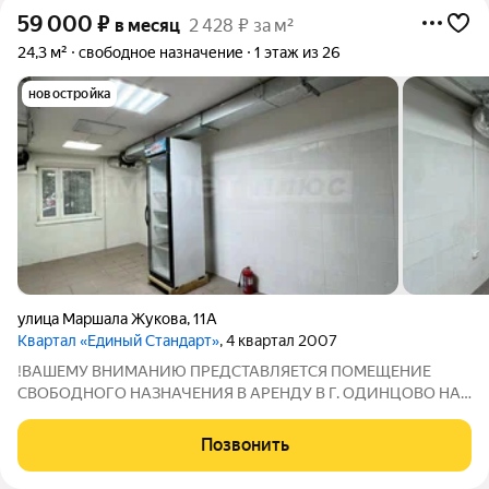
59 000
₽
в месяц
2 428 ₽ за м²
24,3 м²
свободное назначение
1 этаж из 26
новостройка
улица Маршала Жукова
,
11А
Квартал «Единый Стандарт»
, 4 квартал 2007
!ВАШЕМУ ВНИМАНИЮ ПРЕДСТАВЛЯЕТСЯ ПОМЕЩЕНИЕ
СВОБОДНОГО НАЗНАЧЕНИЯ В АРЕНДУ В Г. ОДИНЦОВО НА
ДЛИТЕЛЬНЫЙ СРОК ! Рассматривается частичная аренда
помещения. АРЕНДНАЯ ПЛАТА 59.000 р. В МЕСЯЦ!
Позвонить
Характеристики объекта:Общая площадь 24,3 кв.м; Высота
потолков