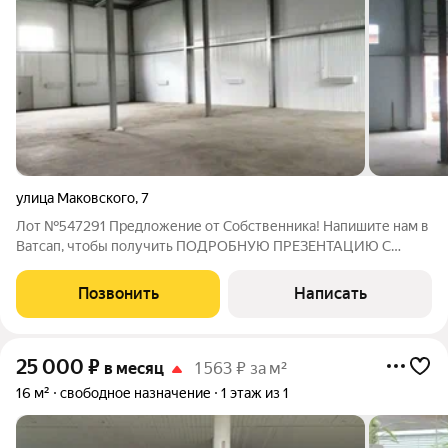
улица Маковского
,
7
Лот №547291 Предложение от Собственника! Напишите нам в
Ватсап, чтобы получить ПОДРОБНУЮ ПРЕЗЕНТАЦИЮ С
ПЛАНИРОВКОЙ И ФОТОГРАФИЯМИ! Сдается отапливаемый
склад площадью 1170 кв.м в г. Одинцово. Складской комплекс.
Позвонить
Написать
1 этаж. Нулевой уровень разгрузки.
25 000
₽
в месяц
1 563 ₽ за м²
16 м²
свободное назначение
1 этаж из 1