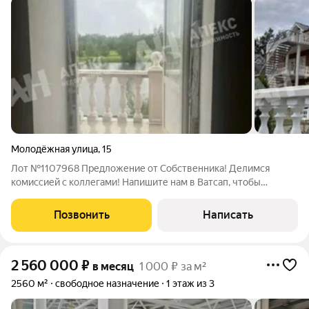
Молодёжная улица
,
15
Лот №1107968 Предложение от Собственника! Делимся
комиссией с коллегами! Напишите нам в Ватсап, чтобы
получить ПОДРОБНУЮ ПРЕЗЕНТАЦИЮ С ПЛАНИРОВКОЙ И
ФОТОГРАФИЯМИ! Предлагается в аренду комплекс
Позвонить
Написать
медицинского назначения, расположенный в Одинцовском
2 560 000
₽
в месяц
1 000 ₽ за м²
2560 м²
свободное назначение
1 этаж из 3