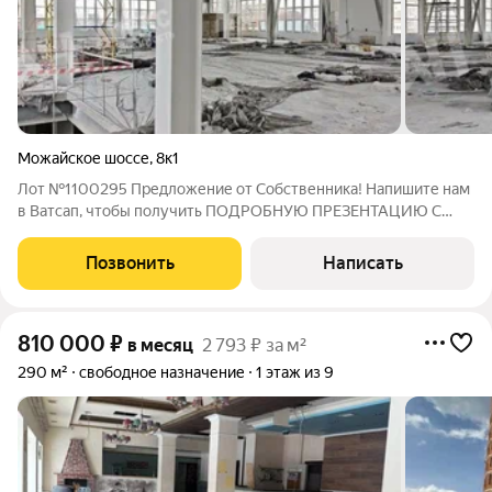
Можайское шоссе
,
8к1
Лот №1100295 Предложение от Собственника! Напишите нам
в Ватсап, чтобы получить ПОДРОБНУЮ ПРЕЗЕНТАЦИЮ С
ПЛАНИРОВКОЙ И ФОТОГРАФИЯМИ! Предлагается в аренду
отапливаемое здание площадью 2560 кв.м под склад или
Позвонить
Написать
производство в г. Одинцово. Удаленность от
810 000
₽
в месяц
2 793 ₽ за м²
290 м²
свободное назначение
1 этаж из 9