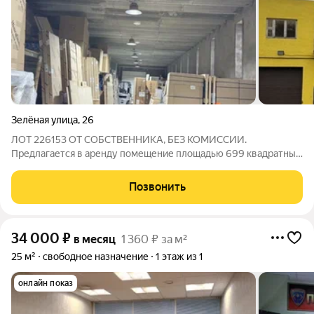
Зелёная улица
,
26
ЛОТ 226153 ОТ СОБСТВЕННИКА, БЕЗ КОМИССИИ.
Предлагается в аренду помещение площадью 699 квадратных
метров, включающее отапливаемый этаж. Покрытие пола
выполнено с использованием антипылевых материалов. В
Позвонить
здании предусмотрены санитарные узлы. Оплата
34 000
₽
в месяц
1 360 ₽ за м²
25 м²
свободное назначение
1 этаж из 1
онлайн показ