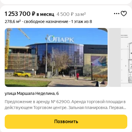
1 253 700
₽
в месяц
4 500 ₽ за м²
278,6 м²
свободное назначение
1 этаж из 8
улица Маршала Неделина
,
6
Предложение в аренду № 62900. Аренда торговой площади в
действующем Торговом центре. Зальная планировка. Первая
линия домов. Отличный пешеходный и автомобильный трафик.
Торговое помещение 278.6 м2 на 1-м этаже напротив выхода с
Позвонить
эскалатора и из холла