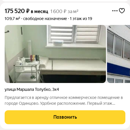
175 520
₽
в месяц
1 600 ₽ за м²
109,7 м²
свободное назначение
1 этаж из 19
улица Маршала Толубко
,
3к4
Предлагается в аренду отличное коммерческое помещение в
городе Одинцово. Удобное расположение. Первый этаж
жилого дома с отдельным входом с фасада, отличной
видимостью и доступностью. Входная группа оборудована
Позвонить
витринными окнами для размещения