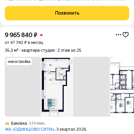
всё для активной, интересной жизни. а уютные кафе и
рестораны, салоны красоты и удобные магазины расположены
Позвонить
прямо в вашем дворе, на 1-х
9 965 840
₽
от 47 740 ₽ в месяц
35,3 м²
квартира-студия
2 этаж из 25
новостройка
Баковка
14 мин.
ЖК «ОДИНЦОВО СИТИ»
, 3 квартал 2026