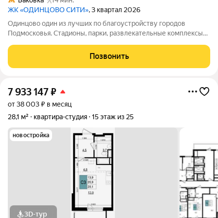
Баковка
14 мин.
ЖК «ОДИНЦОВО СИТИ»
, 3 квартал 2026
Одинцово один из лучших по благоустройству городов
Подмосковья. Стадионы, парки, развлекательные комплексы
всё для активной, интересной жизни. а уютные кафе и
рестораны, салоны красоты и удобные магазины расположены
Позвонить
прямо в вашем дворе, на 1-х
7 933 147
₽
от 38 003 ₽ в месяц
28,1 м²
квартира-студия
15 этаж из 25
новостройка
3D-тур