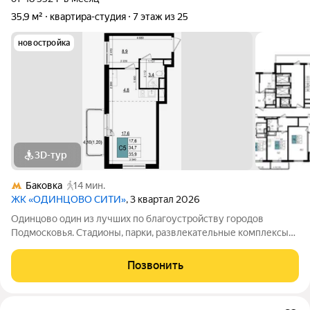
35,9 м²
квартира-студия
7 этаж из 25
новостройка
3D-тур
Баковка
14 мин.
ЖК «ОДИНЦОВО СИТИ»
, 3 квартал 2026
Одинцово один из лучших по благоустройству городов
Подмосковья. Стадионы, парки, развлекательные комплексы
всё для активной, интересной жизни. а уютные кафе и
рестораны, салоны красоты и удобные магазины расположены
Позвонить
прямо в вашем дворе, на 1-х