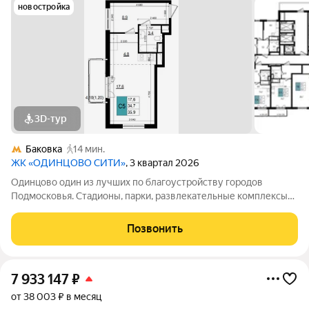
новостройка
3D-тур
Баковка
14 мин.
ЖК «ОДИНЦОВО СИТИ»
, 3 квартал 2026
Одинцово один из лучших по благоустройству городов
Подмосковья. Стадионы, парки, развлекательные комплексы
всё для активной, интересной жизни. а уютные кафе и
рестораны, салоны красоты и удобные магазины расположены
Позвонить
прямо в вашем дворе, на 1-х
7 933 147
₽
от 38 003 ₽ в месяц