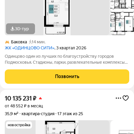
3D-тур
Баковка
14 мин.
ЖК «ОДИНЦОВО СИТИ»
, 3 квартал 2026
Одинцово один из лучших по благоустройству городов
Подмосковья. Стадионы, парки, развлекательные комплексы
всё для активной, интересной жизни. а уютные кафе и
рестораны, салоны красоты и удобные магазины расположены
Позвонить
прямо в вашем дворе, на 1-х
10 135 231
₽
от 48 552 ₽ в месяц
35,9 м²
квартира-студия
17 этаж из 25
новостройка