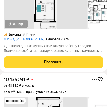
3D-тур
Баковка
14 мин.
ЖК «ОДИНЦОВО СИТИ»
, 3 квартал 2026
Одинцово один из лучших по благоустройству городов
Подмосковья. Стадионы, парки, развлекательные комплексы
всё для активной, интересной жизни. а уютные кафе и
рестораны, салоны красоты и удобные магазины расположены
Позвонить
прямо в вашем дворе, на 1-х
10 135 231
₽
от 48 552 ₽ в месяц
35,9 м²
квартира-студия
16 этаж из 25
новостройка