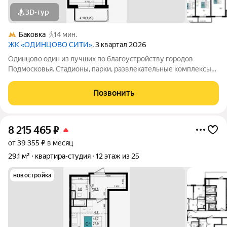
3D-тур
Баковка
14 мин.
ЖК «ОДИНЦОВО СИТИ»
, 3 квартал 2026
Одинцово один из лучших по благоустройству городов
Подмосковья. Стадионы, парки, развлекательные комплексы
всё для активной, интересной жизни. а уютные кафе и
рестораны, салоны красоты и удобные магазины расположены
Позвонить
прямо в вашем дворе, на 1-х
8 215 465
₽
от 39 355 ₽ в месяц
29,1 м²
квартира-студия
12 этаж из 25
новостройка