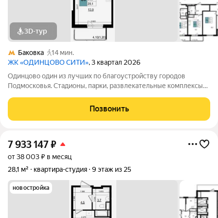
3D-тур
Баковка
14 мин.
ЖК «ОДИНЦОВО СИТИ»
, 3 квартал 2026
Одинцово один из лучших по благоустройству городов
Подмосковья. Стадионы, парки, развлекательные комплексы
всё для активной, интересной жизни. а уютные кафе и
рестораны, салоны красоты и удобные магазины расположены
Позвонить
прямо в вашем дворе, на 1-х
7 933 147
₽
от 38 003 ₽ в месяц
28,1 м²
квартира-студия
9 этаж из 25
новостройка