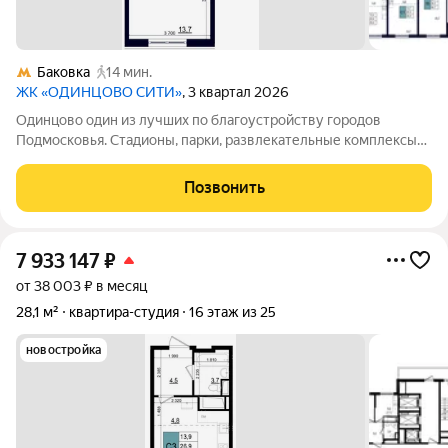
Баковка
14 мин.
ЖК «ОДИНЦОВО СИТИ»
, 3 квартал 2026
Одинцово один из лучших по благоустройству городов
Подмосковья. Стадионы, парки, развлекательные комплексы
всё для активной, интересной жизни. а уютные кафе и
рестораны, салоны красоты и удобные магазины расположены
Позвонить
прямо в вашем дворе, на 1-х
7 933 147
₽
от 38 003 ₽ в месяц
28,1 м²
квартира-студия
16 этаж из 25
новостройка