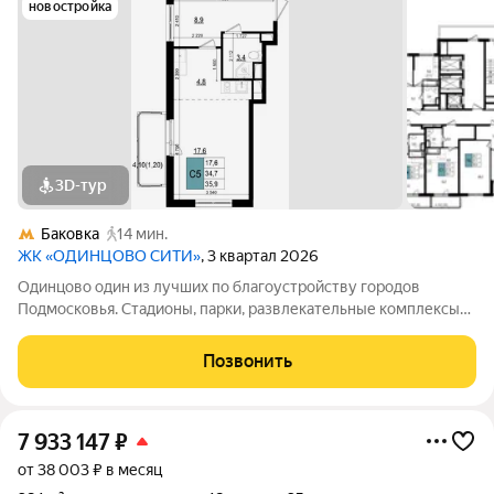
новостройка
3D-тур
Баковка
14 мин.
ЖК «ОДИНЦОВО СИТИ»
, 3 квартал 2026
Одинцово один из лучших по благоустройству городов
Подмосковья. Стадионы, парки, развлекательные комплексы
всё для активной, интересной жизни. а уютные кафе и
рестораны, салоны красоты и удобные магазины расположены
Позвонить
прямо в вашем дворе, на 1-х
7 933 147
₽
от 38 003 ₽ в месяц