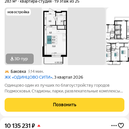
28,1 м²
квартира-студия
19 этаж из 25
новостройка
3D-тур
Баковка
14 мин.
ЖК «ОДИНЦОВО СИТИ»
, 3 квартал 2026
Одинцово один из лучших по благоустройству городов
Подмосковья. Стадионы, парки, развлекательные комплексы
всё для активной, интересной жизни. а уютные кафе и
рестораны, салоны красоты и удобные магазины расположены
Позвонить
прямо в вашем дворе, на 1-х
10 135 231
₽