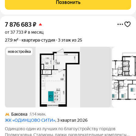
рестораны, салоны красоты и удобные магазины расположены
Позвонить
прямо в вашем дворе, на 1-х
7 876 683
₽
от 37 733 ₽ в месяц
27,9 м²
квартира-студия
3 этаж из 25
новостройка
Баковка
14 мин.
ЖК «ОДИНЦОВО СИТИ»
, 3 квартал 2026
Одинцово один из лучших по благоустройству городов
Подмосковья. Стадионы, парки, развлекательные комплексы