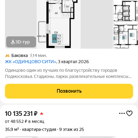
3D-тур
Баковка
14 мин.
ЖК «ОДИНЦОВО СИТИ»
, 3 квартал 2026
Одинцово один из лучших по благоустройству городов
Подмосковья. Стадионы, парки, развлекательные комплексы
всё для активной, интересной жизни. а уютные кафе и
рестораны, салоны красоты и удобные магазины расположены
Позвонить
прямо в вашем дворе, на 1-х
10 135 231
₽
от 48 552 ₽ в месяц
35,9 м²
квартира-студия
9 этаж из 25