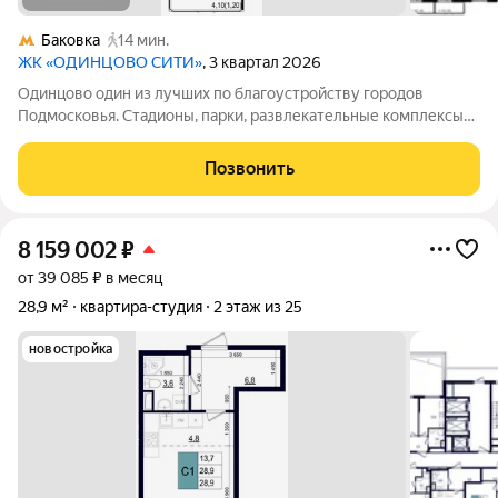
Баковка
14 мин.
ЖК «ОДИНЦОВО СИТИ»
, 3 квартал 2026
Одинцово один из лучших по благоустройству городов
Подмосковья. Стадионы, парки, развлекательные комплексы
всё для активной, интересной жизни. а уютные кафе и
рестораны, салоны красоты и удобные магазины расположены
Позвонить
прямо в вашем дворе, на 1-х
8 159 002
₽
от 39 085 ₽ в месяц
28,9 м²
квартира-студия
2 этаж из 25
новостройка