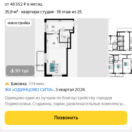
от 48 552 ₽ в месяц
35,9 м²
квартира-студия
18 этаж из 25
новостройка
3D-тур
Баковка
14 мин.
ЖК «ОДИНЦОВО СИТИ»
, 3 квартал 2026
Одинцово один из лучших по благоустройству городов
Подмосковья. Стадионы, парки, развлекательные комплексы
всё для активной, интересной жизни. а уютные кафе и
рестораны, салоны красоты и удобные магазины расположены
Позвонить
прямо в вашем дворе, на 1-х