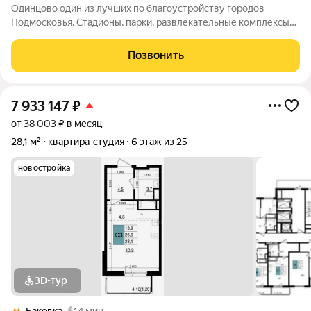
Одинцово один из лучших по благоустройству городов
Подмосковья. Стадионы, парки, развлекательные комплексы
всё для активной, интересной жизни. а уютные кафе и
рестораны, салоны красоты и удобные магазины расположены
Позвонить
прямо в вашем дворе, на 1-х
7 933 147
₽
от 38 003 ₽ в месяц
28,1 м²
квартира-студия
6 этаж из 25
новостройка
3D-тур