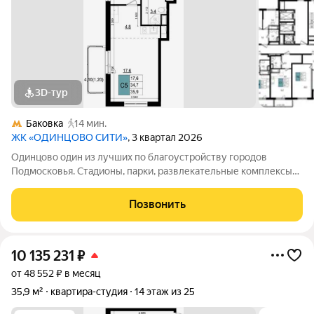
3D-тур
Баковка
14 мин.
ЖК «ОДИНЦОВО СИТИ»
, 3 квартал 2026
Одинцово один из лучших по благоустройству городов
Подмосковья. Стадионы, парки, развлекательные комплексы
всё для активной, интересной жизни. а уютные кафе и
рестораны, салоны красоты и удобные магазины расположены
Позвонить
прямо в вашем дворе, на 1-х
10 135 231
₽
от 48 552 ₽ в месяц
35,9 м²
квартира-студия
14 этаж из 25