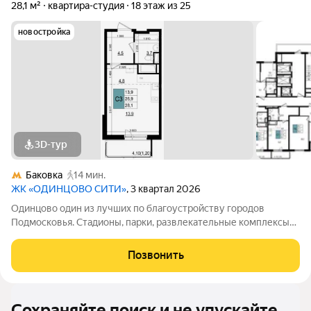
28,1 м²
квартира-студия
18 этаж из 25
новостройка
3D-тур
Баковка
14 мин.
ЖК «ОДИНЦОВО СИТИ»
, 3 квартал 2026
Одинцово один из лучших по благоустройству городов
Подмосковья. Стадионы, парки, развлекательные комплексы
всё для активной, интересной жизни. а уютные кафе и
рестораны, салоны красоты и удобные магазины расположены
Позвонить
прямо в вашем дворе, на 1-х
Сохраняйте поиск и не упускайте