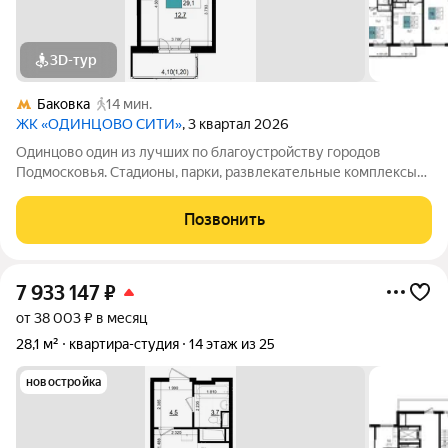
3D-тур
Баковка
14 мин.
ЖК «ОДИНЦОВО СИТИ»
, 3 квартал 2026
Одинцово один из лучших по благоустройству городов
Подмосковья. Стадионы, парки, развлекательные комплексы
всё для активной, интересной жизни. а уютные кафе и
рестораны, салоны красоты и удобные магазины расположены
Позвонить
прямо в вашем дворе, на 1-х
7 933 147
₽
от 38 003 ₽ в месяц
28,1 м²
квартира-студия
14 этаж из 25
новостройка