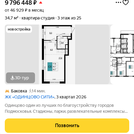
9 796 448
₽
от 46 929 ₽ в месяц
34,7 м²
квартира-студия
3 этаж из 25
новостройка
3D-тур
Баковка
14 мин.
ЖК «ОДИНЦОВО СИТИ»
, 3 квартал 2026
Одинцово один из лучших по благоустройству городов
Подмосковья. Стадионы, парки, развлекательные комплексы
всё для активной, интересной жизни. а уютные кафе и
рестораны, салоны красоты и удобные магазины расположены
Позвонить
прямо в вашем дворе, на 1-х