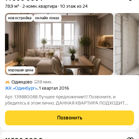
78,9 м²
2-комн. квартира
10 этаж из 24
новостройка
онлайн показ
хорошая цена
Одинцово
18 мин.
ЖК «Одинбург»
, 1 квартал 2016
Арт. 139880088 Лучшее предложение!!! Позвоните, и
убедитесь в этом лично. ДАННАЯ КВАРТИРА ПОДХОДИТ
ПОД НАШУ СУБСИДИРОВАННУЮ ПРОГРАММУ ОДОБРЕНИЯ
ИПОТЕКИ ОТ 12,25 % на весь период. А так же применима
Позвонить
программа под 1,5 % на 1 или 2 года Московская