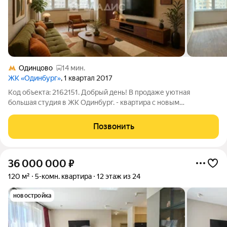
Одинцово
14 мин.
ЖК «Одинбург»
, 1 квартал 2017
Код объекта: 2162151. Добрый день! В продаже уютная
большая студия в ЖК Одинбург. - квартира с новым
качественным ремонтом и сантехникой, так же в квартире
остается новая стиральная машина - кондиционер -
Позвонить
утепленный балкон - двухкамерный стеклопакет
36 000 000
₽
120 м²
5-комн. квартира
12 этаж из 24
новостройка