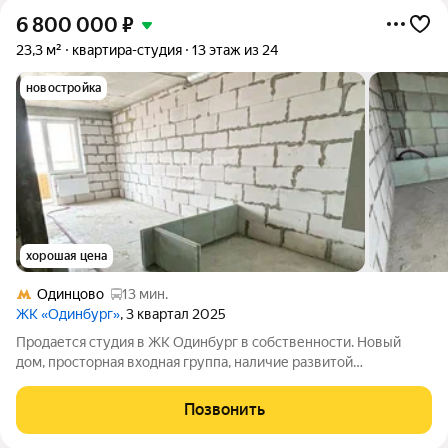
6 800 000
₽
23,3 м²
квартира-студия
13 этаж из 24
новостройка
хорошая цена
Одинцово
13 мин.
ЖК «Одинбург»
, 3 квартал 2025
Продается студия в ЖК Одинбург в собственности. Новый
дом, просторная входная группа, наличие развитой
инфраструктуры: школа, д/сад, паркинг, магазины, кафе,
салоны красоты, службы быта. Арт. 137370327
Позвонить