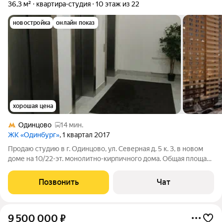
36,3 м²
квартира-студия
10 этаж из 22
новостройка
онлайн показ
хорошая цена
Одинцово
14 мин.
ЖК «Одинбург»
, 1 квартал 2017
Продаю студию в г. Одинцово, ул. Северная д. 5 к. 3, в новом
доме на 10/22-эт. монолитно-кирпичного дома. Общая площадь
квартиры 36,3 кв. м, площадь комнат: 30 кв. м, санузел
совмещенный, балкон совмещен с комнатой. В квартире
Позвонить
Чат
сделан предчистовой
9 500 000
₽