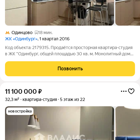
Одинцово
18 мин.
ЖК «Одинбург»
, 1 квартал 2016
Код объекта: 2179315. Продаётся просторная квартира-студия
в ЖК "Одинбург, общей площадью 30 кв. м. Монолитный дом
2016 года постройки обеспечивает высокую надёжность и
отличную тепло- и шумоизоляцию. Квартира расположена на
Позвонить
6 этаже 24-этажного дома.
11 100 000
₽
32,3 м²
квартира-студия
5 этаж из 22
новостройка