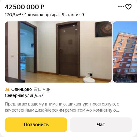
42 500 000
₽
170,3 м²
4-комн. квартира
6 этаж из 9
Одинцово
13 мин.
Северная улица
,
57
Предлагаю вашему вниманию, шикарную, просторную, с
качественным дизайнерским ремонтом 4-х комнатную
квартиру, м. Одинцово, ул. Северная д. 57, расположенную на
6-м этаже, в современном кирпичном 9-ти этажном доме. Дом
Позвонить
Чат
находится в чистой экологичной