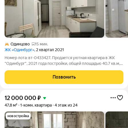
Одинцово
15 мин.
ЖК «Одинбург»
, 2 квартал 2021
Номер лота: вт-0433427. Продается уютная квартира в ЖК
"Одинбург", 2021 года постройки, общей площадью 40.7 кв.м,
без учета просторной лоджии. Отличная инфраструктура
района. Квартира с отличным видом во двор, дом удален от
Позвонить
дороги. В квартире
12 000 000
₽
47,8 м²
1-комн. квартира
4 этаж из 24
новостройка