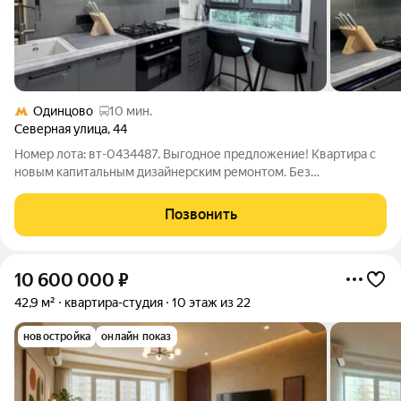
Одинцово
10 мин.
Северная улица
,
44
Номер лота: вт-0434487. Выгодное предложение! Квартира с
новым капитальным дизайнерским ремонтом. Без
перепланировок. В квартире все продумано до мелочей:
просторная комната с функциональным зонированием,
Позвонить
совмещённый санузел с душевой кабиной, кухня
10 600 000
₽
42,9 м²
квартира-студия
10 этаж из 22
новостройка
онлайн показ