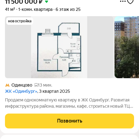
11 500 000
₽
41 м²
1-комн. квартира
6 этаж из 25
новостройка
Одинцово
13 мин.
ЖК «Одинбург»
, 3 квартал 2025
Продаем однокомнатную квартиру в ЖК Одинбург. Развитая
инфраструктура района, магазины, кафе, строиться новый ТЦ
Афимол. Удобная транспортная развязка с Москвой и городом
Одинцово. Рядом спортивные и детские площадки, парк.
Позвонить
Прекрасный район, с уже