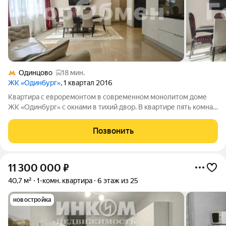
Одинцово
18 мин.
ЖК «Одинбург»
, 1 квартал 2016
Квартира с евроремонтом в современном монолитом доме
ЖК «Одинбург» с окнами в тихий двор. В квартире пять комнат,
три спальни, кабинет и гостиная, кухня с кухонным гарнитуром
и всей необходимой бытовой техникой, два совмещенных
Позвонить
санузла, гардеробная,
11 300 000
₽
40,7 м²
1-комн. квартира
6 этаж из 25
новостройка