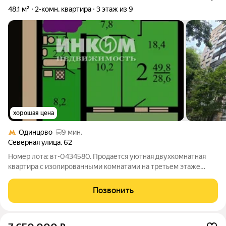
48,1 м²
2-комн. квартира
3 этаж из 9
хорошая цена
Одинцово
9 мин.
Северная улица
,
62
Номер лота: вт-0434580. Продается уютная двухкомнатная
квартира с изолированными комнатами на третьем этаже
кирпичного дома. Большая застекленная лоджия. Окна
выходят на тихую улицу, обеспечивая спокойствие и
Позвонить
уединение. Дом утопает в зелени. Удачное