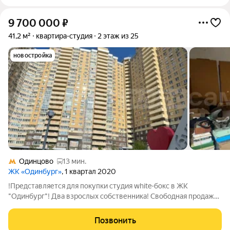
9 700 000
₽
41,2 м²
квартира-студия
2 этаж из 25
новостройка
Одинцово
13 мин.
ЖК «Одинбург»
, 1 квартал 2020
!Представляется для покупки студия white-бокс в ЖК
"Одинбург"! Два взрослых собственника! Свободная продажа!
Без обременений!Общая площадь- 41.24 м 2 этаже 24-х
этажного монолитно-кирпичного дома Лоджия 4 м застеклена
Позвонить
от застройщика алюминиевым