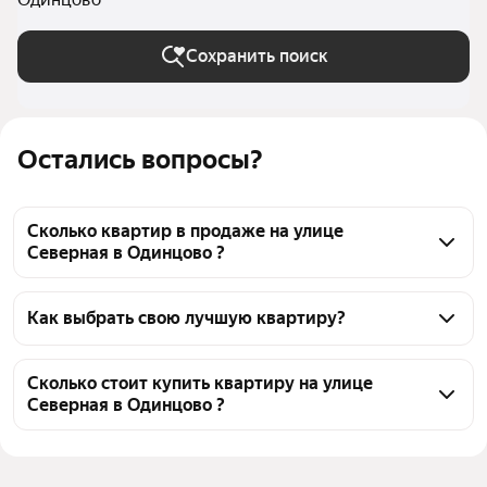
Сохранить поиск
Остались вопросы?
Сколько квартир в продаже на улице
Северная в Одинцово ?
На Яндекс Недвижимости в продаже на улице 
Северная в Одинцово 36 квартир, из них 2 
Как выбрать свою лучшую квартиру?
объявления от собственников, 34 объявления от 
Чтобы купить квартиру рядом с лесом на улице 
агентств
Северная, воспользуйтесь тепловой картой для 
Сколько стоит купить квартиру на улице
Северная в Одинцово ?
оценки инфраструктуры и транспортной 
доступности в выбранном районе на улице 
Цена за квадратный метр
151 394 — 407 609 ₽
Северная в Одинцово
Площадь
23 — 171 м²