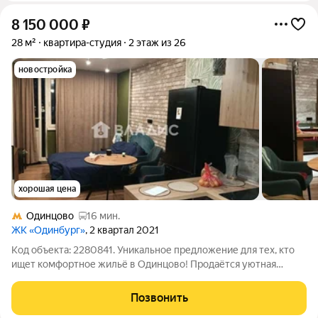
8 150 000
₽
28 м²
квартира-студия
2 этаж из 26
новостройка
хорошая цена
Одинцово
16 мин.
ЖК «Одинбург»
, 2 квартал 2021
Код объекта: 2280841. Уникальное предложение для тех, кто
ищет комфортное жильё в Одинцово! Продаётся уютная
студия в современном доме, построенном в 2021 году.
Квартира расположена на втором этаже 26-этажного
Позвонить
монолитного дома по адресу: Одинцово,