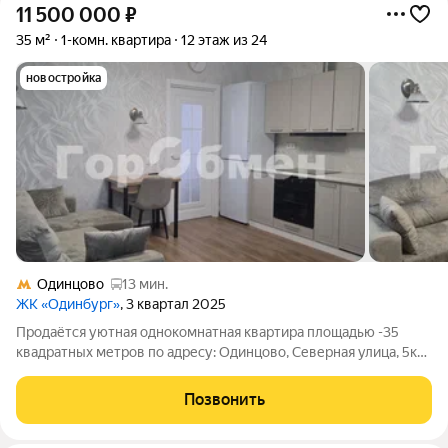
11 500 000
₽
35 м²
1-комн. квартира
12 этаж из 24
новостройка
Одинцово
13 мин.
ЖК «Одинбург»
, 3 квартал 2025
Продаётся уютная однокомнатная квартира площадью -35
квадратных метров по адресу: Одинцово, Северная улица, 5к1,
12 этаж из 24. Эта квартира идеальный выбор для тех, кто
ценит комфорт и качество. Дом построен в 2025 году по
Позвонить
кирпично-монолитной