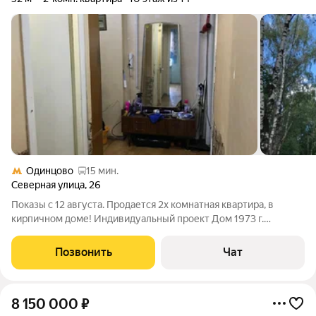
Одинцово
15 мин.
Северная улица
,
26
Показы с 12 августа. Продается 2х комнатная квартира, в
кирпичном доме! Индивидуальный проект Дом 1973 г.
Кирпичное здание 14 этажей Лифт Мусоропровод Открытая
парковка Комнаты изолированы, большая лоджия 6 метров. 1
Позвонить
Чат
взрослый собственник 1982
8 150 000
₽