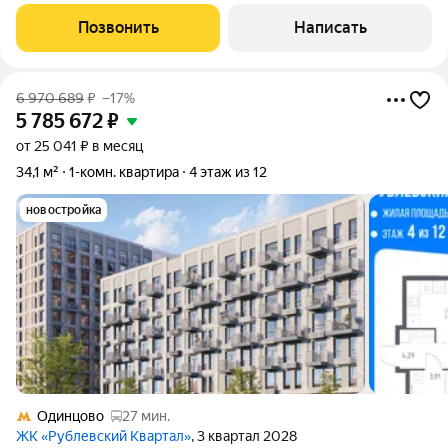
выход на сделку. Обременение: IT-ипотека (Совкомбанк).
Квартира полностью готова к проживанию. Характеристики
Позвонить
Написать
квартирыПлощадь: 56,5 м Этаж:
6 970 689
₽
–17%
5 785 672
₽
от 25 041 ₽ в месяц
34,1 м²
1-комн. квартира
4 этаж из 12
новостройка
Одинцово
27 мин.
ЖК «Рублевский Квартал»
, 3 квартал 2028