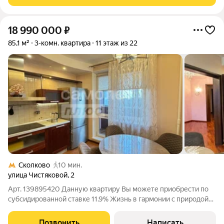
большой холл. Ремонт делался
18 990 000
₽
85,1 м²
3-комн. квартира
11 этаж из 22
Сколково
10 мин.
улица Чистяковой
,
2
Арт. 139895420 Данную квартиру Вы можете приобрести по
субсидированной ставке 11.9% Жизнь в гармонии с природой
без компромиссов с городом Представьте утро, которое
начинается не с шума мегаполиса, а с пения птиц и свежего
Позвонить
Написать