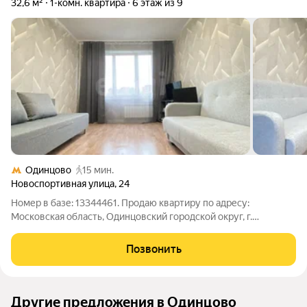
32,6 м²
1-комн. квартира
6 этаж из 9
Одинцово
15 мин.
Новоспортивная улица
,
24
Номер в базе: 13344461. Продаю квартиру по адресу:
Московская область, Одинцовский городской округ, г.
Одинцово, ул. Новоспортивная, д. 24, кв. 58 Данную квартиру
можно купить по ставке 12,5% О квартире: Уютная
Позвонить
однокомнатная квартира общей площадью
Другие предложения в Одинцово