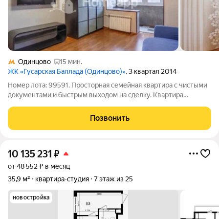
Одинцово
15 мин.
ЖК «Гусарская Баллада (Одинцово)»
, 3 квартал 2014
Номер лота: 99591. Просторная семейная квартира с чистыми
документами и быстрым выходом на сделку. Квартира
полностью с мебелью. Просторная 3-комнатная квартира
площадью 83 м на комфортном 16 этаже в ЖК «Гусарская
Позвонить
баллада». Функциональная планировка
10 135 231
₽
от 48 552 ₽ в месяц
35,9 м²
квартира-студия
7 этаж из 25
новостройка