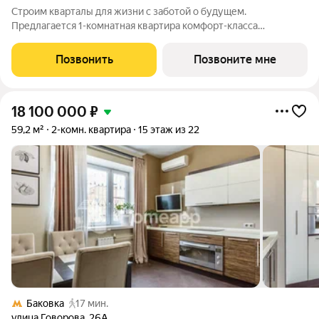
Строим кварталы для жизни с заботой о будущем.
Предлагается 1-комнатная квартира комфорт-класса
площадью 34.08 кв.м в Рублевский Квартал, корпус 1.3КВ на 4-
м этаже, в жилом комплексе "Рублевский
Позвонить
Позвоните мне
Квартал".Продумали все за вас квартиры с отделкой
18 100 000
₽
59,2 м²
2-комн. квартира
15 этаж из 22
Баковка
17 мин.
улица Говорова
,
26А