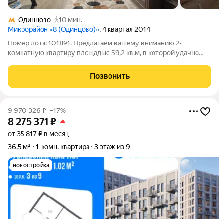
Одинцово
10 мин.
Микрорайон «8 (Одинцово)»
, 4 квартал 2014
Номер лота: 101891. Предлагаем вашему вниманию 2-
комнатную квартиру площадью 59,2 кв.м, в которой удачно
сочетаются простор, функциональность и готовность к
комфортному проживанию. Это тот редкий случай, когда
Позвонить
квартира подходит как молодой семье, так
9 970 326
₽
–17%
8 275 371
₽
от 35 817 ₽ в месяц
36,5 м²
1-комн. квартира
3 этаж из 9
новостройка