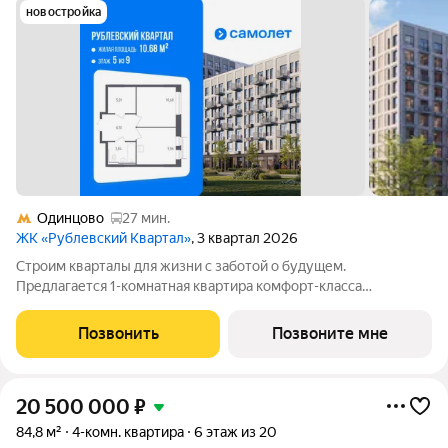
новостройка
Одинцово
27 мин.
ЖК «Рублевский Квартал»
, 3 квартал 2026
Строим кварталы для жизни с заботой о будущем.
Предлагается 1-комнатная квартира комфорт-класса
площадью 35.4 кв.м в Рублевский Квартал, корпус 55КВ на 5-м
этаже, в жилом комплексе "Рублевский Квартал".Продумали
Позвонить
Позвоните мне
все за вас квартиры с отделкой
20 500 000
₽
84,8 м²
4-комн. квартира
6 этаж из 20