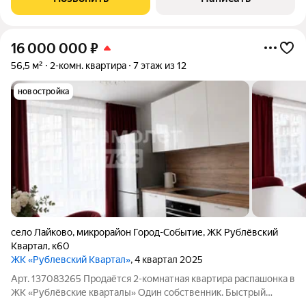
воздуха векового леса. Ваша
16 000 000
₽
56,5 м²
2-комн. квартира
7 этаж из 12
новостройка
село Лайково
,
микрорайон Город-Событие
,
ЖК Рублёвский
Квартал
,
к60
ЖК «Рублевский Квартал»
, 4 квартал 2025
Арт. 137083265 Продаётся 2-комнатная квартира распашонка в
ЖК «Рублёвские кварталы» Один собственник. Быстрый