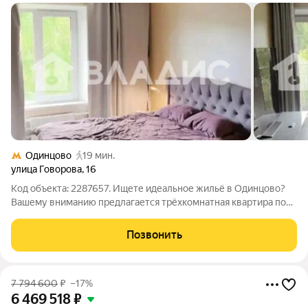
Одинцово
19 мин.
улица Говорова
,
16
Код объекта: 2287657. Ищете идеальное жильё в Одинцово?
Вашему вниманию предлагается трёхкомнатная квартира по
адресу: улица Говорова, 16. Этот вариант отличный выбор для
тех, кто ценит комфорт и доступность. Квартира расположена
Позвонить
на 5 этаже
7 794 600
₽
–17%
6 469 518
₽