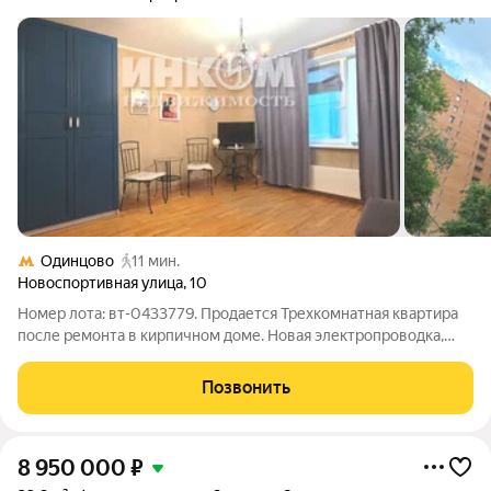
Одинцово
11 мин.
Новоспортивная улица
,
10
Номер лота: вт-0433779. Продается Трехкомнатная квартира
после ремонта в кирпичном доме. Новая электропроводка,
сантехника. Комнаты изолированные 17-13.2-8 кв.м. Большая
кухня. Две застекленные лоджии с выходами с кухни и
Позвонить
комнаты. Санузел раздельный.
8 950 000
₽