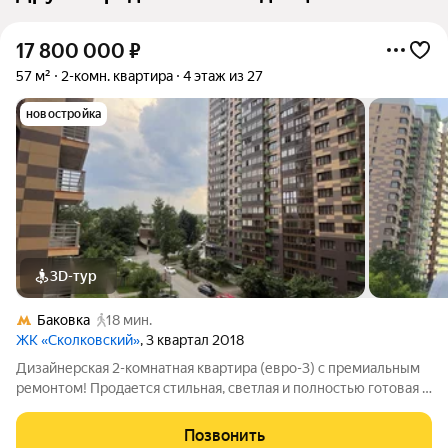
17 800 000
₽
57 м²
2-комн. квартира
4 этаж из 27
новостройка
3D-тур
Баковка
18 мин.
ЖК «Сколковский»
, 3 квартал 2018
Дизайнерская 2-комнатная квартира (евро-3) с премиальным
ремонтом! Продается стильная, светлая и полностью готовая к
проживанию квартира с функциональной планировкой: две
изолированные комнаты, просторная кухня-гостиная и
Позвонить