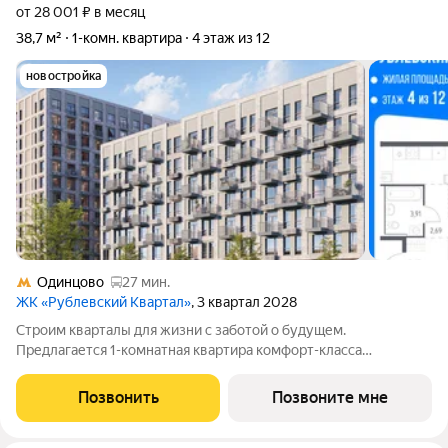
от 28 001 ₽ в месяц
38,7 м²
1-комн. квартира
4 этаж из 12
новостройка
Одинцово
27 мин.
ЖК «Рублевский Квартал»
, 3 квартал 2028
Строим кварталы для жизни с заботой о будущем.
Предлагается 1-комнатная квартира комфорт-класса
площадью 38.68 кв.м в Рублевский Квартал, корпус 1.3КВ на 4-
м этаже, в жилом комплексе "Рублевский
Позвонить
Позвоните мне
Квартал".Продумали все за вас квартиры с отделкой