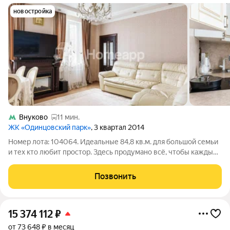
новостройка
Внуково
11 мин.
ЖК «Одинцовский парк»
, 3 квартал 2014
Номер лота: 104064. Идеальные 84,8 кв.м. для большой семьи
и тех кто любит простор. Здесь продумано всё, чтобы каждый
член семьи имел личное пространство: Три изолированные
спальни у каждого ребёнка своя комната, у родителей
Позвонить
приватная зона.
15 374 112
₽
от 73 648 ₽ в месяц