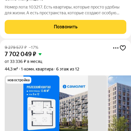
Номер лота: 103217. Есть квартиры, которые просто удобны
для жизни. А есть пространства, которые создают особую
атмосферу для всей семьи. Именно такой является эта 3-
комнатная квартира площадью 71,9 кв.м. Здесь каждый
Позвонить
элемент интерьера продуман до
9 279 577
₽
–17%
7 702 049
₽
от 33 336 ₽ в месяц
44,3 м²
1-комн. квартира
6 этаж из 12
новостройка