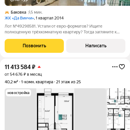
Баковка
5 мин.
ЖК «Да Винчи»
, 1 квартал 2014
Лот №49298581. Устали от евро-форматов? Ищите
полноценную трёхкомнатную квартиру? Тогда загляните к
нам. Просторные три комнаты (29,5-22-20м), вместительная
кухня(16м), высота потолков 3 м это то, что вам надо.
Позвонить
Написать
Распашная квартира в величественном ЖК
11 413 584
₽
от 54 676 ₽ в месяц
40,2 м²
1-комн. квартира
21 этаж из 25
новостройка