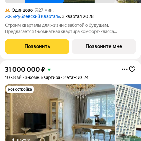
Одинцово
27 мин.
ЖК «Рублевский Квартал»
, 3 квартал 2028
Строим кварталы для жизни с заботой о будущем.
Предлагается 1-комнатная квартира комфорт-класса
площадью 44.31 кв.м в Рублевский Квартал, корпус 1.1КВ на 6-
м этаже, в жилом комплексе "Рублевский
Позвонить
Позвоните мне
Квартал".Продумали все за вас квартиры с отделкой
31 000 000
₽
107,8 м²
3-комн. квартира
2 этаж из 24
новостройка
3D-тур