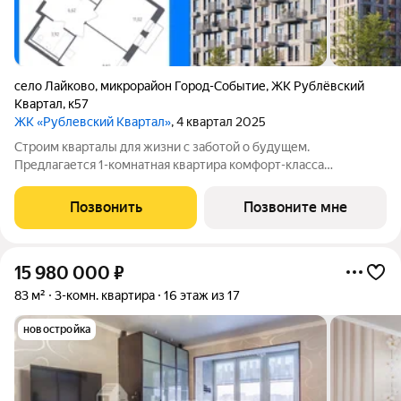
село Лайково
,
микрорайон Город-Событие
,
ЖК Рублёвский
Квартал
,
к57
ЖК «Рублевский Квартал»
, 4 квартал 2025
Строим кварталы для жизни с заботой о будущем.
Предлагается 1-комнатная квартира комфорт-класса
площадью 36.5 кв.м в Рублевский Квартал, корпус 57КВ на 3-м
этаже, в жилом комплексе "Рублевский Квартал".Продумали
Позвонить
Позвоните мне
все за вас квартиры с отделкой
15 980 000
₽
83 м²
3-комн. квартира
16 этаж из 17
новостройка