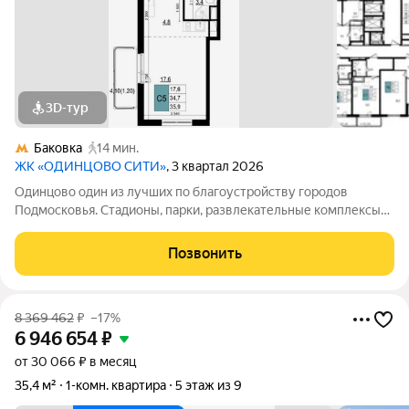
3D-тур
Баковка
14 мин.
ЖК «ОДИНЦОВО СИТИ»
, 3 квартал 2026
Одинцово один из лучших по благоустройству городов
Подмосковья. Стадионы, парки, развлекательные комплексы
всё для активной, интересной жизни. а уютные кафе и
рестораны, салоны красоты и удобные магазины расположены
Позвонить
прямо в вашем дворе, на 1-х
8 369 462
₽
–17%
6 946 654
₽
от 30 066 ₽ в месяц
35,4 м²
1-комн. квартира
5 этаж из 9