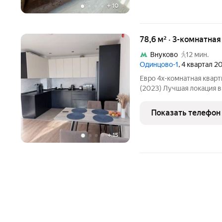
+
10
78,6 м² · 3-комнатная
Внуково
12 мин.
Одинцово-1
, 4 квартал 2
Евро 4х-комнатная кварт
(2023) Лучшая локация в
удобной точке комплекса
пешком), быстрый выез
Показать телефон
продуктовый
+
15