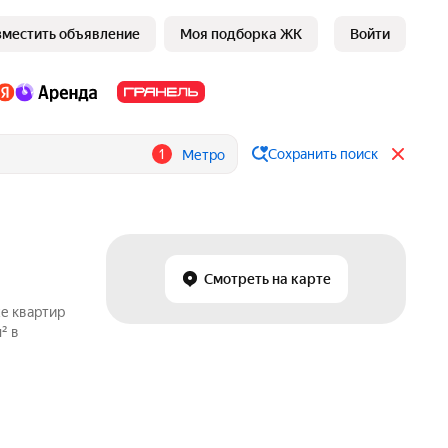
зместить объявление
Моя подборка ЖК
Войти
1
Сохранить поиск
Метро
Смотреть на карте
же квартир
² в