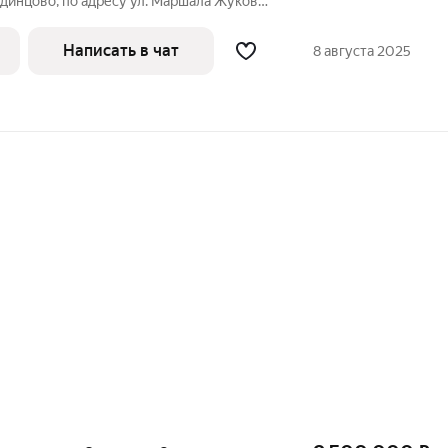
Одинцово, по адресу ул. Маршала Жукова,
24 года постройки, монолитно-
йного пеноблока шириной 450 мм. В
Написать в чат
8 августа 2025