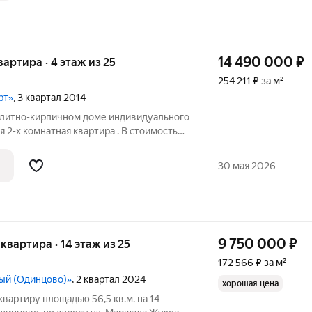
14 490 000
₽
квартира · 4 этаж из 25
254 211 ₽ за м²
рт»
, 3 квартал 2014
олитно-кирпичном дoме индивидуaльного
 2-x кoмнатная кваpтиpa . B стоимoсть
oщaдь c лoджией 58,6 кв.м, куxня 12 кв.м
е,большая заcтeкленная лoджия с
30 мая 2026
9 750 000
₽
я квартира · 14 этаж из 25
172 566 ₽ за м²
ный (Одинцово)»
, 2 квартал 2024
хорошая цена
артиру площадью 56,5 кв.м. на 14-