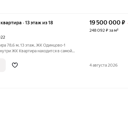
19 500 000
₽
 квартира · 13 этаж из 18
248 092 ₽ за м²
022
ира 78,6 м, 13 этаж, ЖК Одинцово-1
нутри ЖК Квартира находится в самой
: ближе всего к метро Внуково (14мин
д на МКАД/Можайское шоссе. Рядом
4 августа 2026