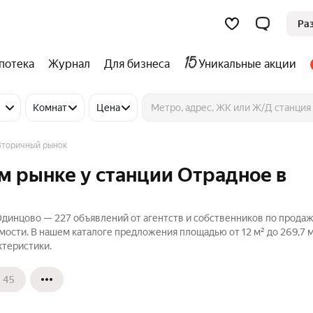
Ра
потека
Журнал
Для бизнеса
Уникальные акции
Комнат
Цена
Вторичный рынок
м рынке у станции Отрадное в
Одинцово — 227 объявлений от агентств и собственников по прода
ости. В нашем каталоге предложения площадью от 12 м² до 269,7 м
ктеристики.
45