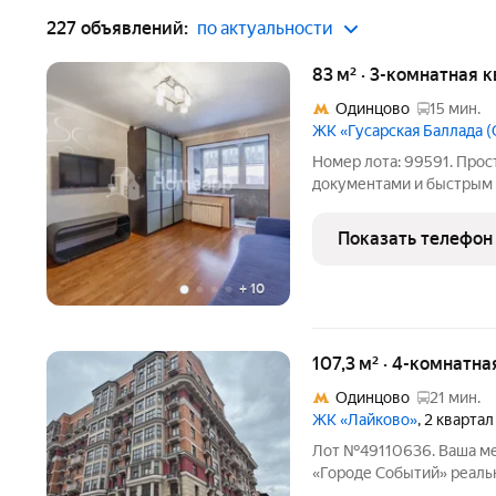
227 объявлений:
по актуальности
83 м² · 3-комнатная 
Одинцово
15 мин.
ЖК «Гусарская Баллада 
Номер лота: 99591. Прос
документами и быстрым 
с мебелью. Просторная 3
комфортном 16 этаже в 
Показать телефон
планировка
+
10
107,3 м² · 4-комнатна
Одинцово
21 мин.
ЖК «Лайково»
, 2 кварта
Лот №49110636. Ваша ме
«Городе Событий» реальность! Представьте: вы поднимаетесь на
свой личный второй этаж