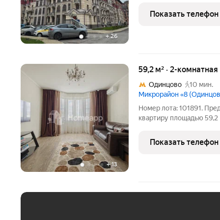
наполненное светом и воз
Показать телефон
стиль жизни, который вы
+
26
59,2 м² · 2-комнатная
Одинцово
10 мин.
Микрорайон «8 (Одинцов
Номер лота: 101891. Пр
квартиру площадью 59,2 
простор, функционально
проживанию. Это тот ред
Показать телефон
молодой семье, так
+
13
ЕЖЕМЕСЯЧНЫЙ ПЛАТЁ