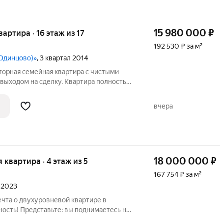
15 980 000
₽
квартира · 16 этаж из 17
192 530 ₽ за м²
(Одинцово)»
, 3 квартал 2014
торная семейная квартира с чистыми
выходом на сделку. Квартира полностью
-комнатная квартира площадью 83 м на
ЖК «Гусарская баллада». Функциональная
вчера
18 000 000
₽
я квартира · 4 этаж из 5
167 754 ₽ за м²
л 2023
чта о двухуровневой квартире в
, где Вас ждёт пространство,