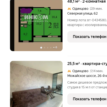
48,1 м² · 2-комнатная
Одинцово
9 мин.
Северная улица
,
62
Номер лота: вт-0434580
квартира с изолированн
кирпичного дома. Больша
тихую улицу, обеспечива
Показать телефон
в зелени. Удачное
+
6
25,5 м² · квартира-ст
Одинцово
14 мин.
Можайское шоссе
,
26-й 
Самое дешевое предложе
студия в 15 м п от стан
доедете до Москвы( ст Те
раздельный, кухни нет, 
Показать телефон
индукционной