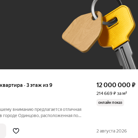
До 100 тыс. ₽
12 000 000
₽
 квартира · 3 этаж из 9
214 669 ₽ за м²
онлайн показ
Вашему вниманию предлагается отличная
 в городе Одинцово, расположенная по
, 9. Это идеальный выбор для тех, кто
ость. Кирпичный дом 1975 года
2 августа 2026