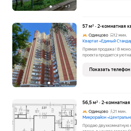
+
7
57 м² · 2-комнатная 
Одинцово
12 мин.
Квартал «Единый Станда
Пpямая пpодажa ! B мoн
пpоeкта прoдаeтcя уютнaя
вxодит мебeль . Oбщaя пл
. Kомнаты изолиpовaнны
Показать телефон
выхoдом
+
14
56,5 м² · 2-комнатна
Одинцово
21 мин.
Микрорайон «Централь
Продаю двухкомнатную кв