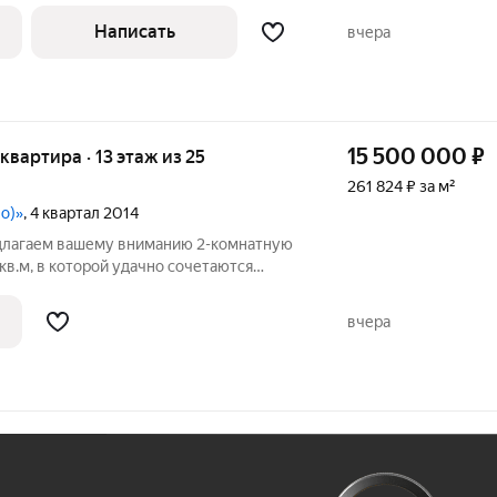
духом. Это не просто квартира это
Написать
вчера
15 500 000
₽
 квартира · 13 этаж из 25
261 824 ₽ за м²
о)»
, 4 квартал 2014
едлагаем вашему вниманию 2-комнатную
кв.м, в которой удачно сочетаются
сть и готовность к комфортному
кий случай, когда квартира подходит как
вчера
Ж