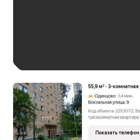
До 30 тыс. ₽
До 50 тыс. ₽
До 70 тыс. ₽
Больше 100 тыс. ₽
55,9 м² · 3-комнатная
Одинцово
4 мин.
Вокзальная улица
,
9
Код объекта: 2253072. 
трёхкомнатная квартира
адресу: Вокзальная улица
ценит комфорт и доступн
Показать телефон
постройки