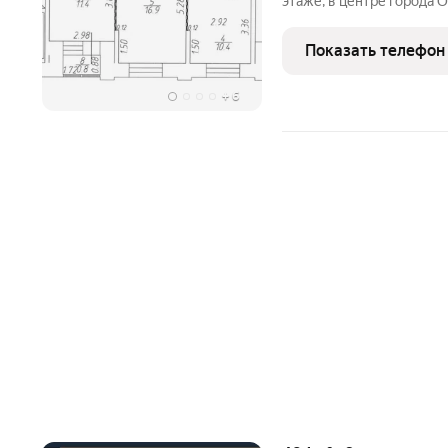
этаже, в центре города 
дом 23, корпус 1. Дом 20
кирпичный, стены из дво
Показать телефон
доме 25 этажей,
+
6