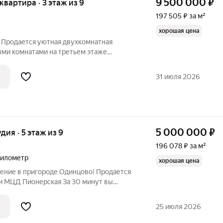
9 500 000
₽
 квартира · 3 этаж из 9
197 505 ₽ за м²
хорошая цена
. Продается уютная двухкомнатная
ыми комнатами на третьем этаже
я застекленная лоджия. Окна выходят на
я спокойствие и уединение. Дом утопает
31 июля 2026
5 000 000
₽
удия · 5 этаж из 9
196 078 ₽ за м²
километр
хорошая цена
ние в пригороде Одинцово! Продается
ции МЦД Пионерская За 30 минут вы
стовская, Фили, Белорусская). С/ у
имеется небольшой кухонный уголок с
25 июля 2026