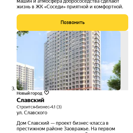
машин и атмосфера добрососедства сделают
жизнь в ЖК «Соседи» приятной и комфортной.
Позвонить
скид
5%
Новый город
Славский
Строится
•
бизнес
•
4.1 (3)
ул. Славского
Дом Славский — проект бизнес-класса в
престижном районе Заовражье. На первом