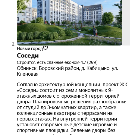
510
руб.
3D-
тур
Новый город
Соседи
Строится, есть сданные
•
эконом
•
4.7 (259)
Обнинск
,
Боровский район
,
д. Кабицыно
,
ул.
Кленовая
Согласно архитектурной концепции, проект ЖК
«Соседи»‎ состоит из семи монолитных 9-
этажных домов с огороженной территорией
двора. Планировочные решения разнообразны:
от студий до 3-комнатных квартир, а также
коллекционные квартиры с террасами на
первых этажах. На внутренней территории
установят современные детские игровые и
спортивные площадки. Зеленые дворы без