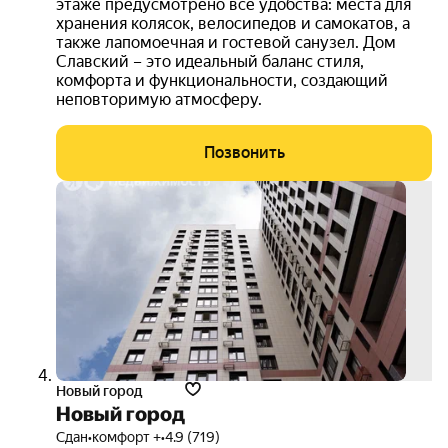
этаже предусмотрено все удобства: места для
хранения колясок, велосипедов и самокатов, а
также лапомоечная и гостевой санузел. Дом
Славский – это идеальный баланс стиля,
комфорта и функциональности, создающий
неповторимую атмосферу.
Позвонить
кешб
100
000
руб.
3D-
тур
Новый город
Новый город
Сдан
•
комфорт +
•
4.9 (719)