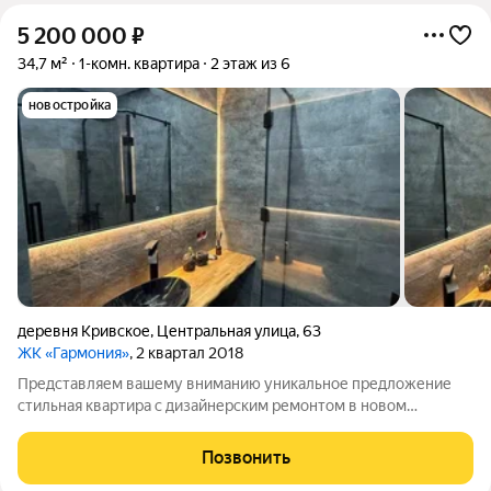
5 200 000
₽
34,7 м²
1-комн. квартира
2 этаж из 6
новостройка
деревня Кривское
,
Центральная улица
,
63
ЖК «Гармония»
, 2 квартал 2018
Представляем вашему вниманию уникальное предложение
стильная квартира с дизайнерским ремонтом в новом
монолитном доме, расположенном всего в 5 минутах от
центра! Что вас ждет: Современный дизайн и комфорт:
Позвонить
Квартира площадью 34.7кв.м. выполнена в