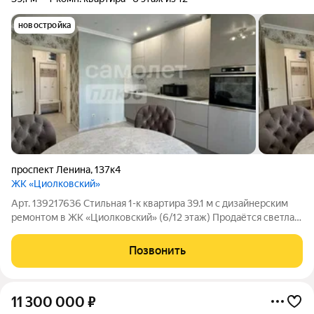
новостройка
проспект Ленина
,
137к4
ЖК «Циолковский»
Арт. 139217636 Стильная 1-к квартира 39.1 м с дизайнерским
ремонтом в ЖК «Циолковский» (6/12 этаж) Продаётся светлая,
уютная и полностью готовая для комфортной жизни
однокомнатная квартира с авторским дизайнерским
Позвонить
ремонтом. Расположена на удобном 6-м
11 300 000
₽