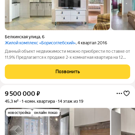
Белкинская улица
,
6
Жилой комплекс «Борисоглебский»
, 4 квартал 2016
Данный объект недвижимости можно приобрести по ставке от
11,9% Предлагается к продаже 2-х комнатная квартира на 12
этаже 16-ти этажного монолитно-кирпичного дома 2013 года
постройки по адресу: г. Обнинск ул. Белкинская, дом 6 Общая
Позвонить
площадь квартиры -
9 500 000
₽
45,3 м²
1-комн. квартира
14 этаж из 19
новостройка
онлайн показ