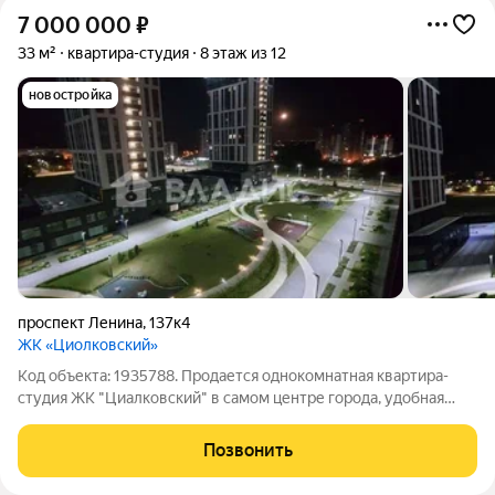
7 000 000
₽
33 м²
квартира-студия
8 этаж из 12
новостройка
проспект Ленина
,
137к4
ЖК «Циолковский»
Код объекта: 1935788. Продается однокомнатная квартира-
студия ЖК "Циалковский" в самом центре города, удобная
инфраструктура,есть своя закрытая территория. В шаговой
доступности остановки общественного
Позвонить
транспорта,магазины,сад,школа.Окна квартиры