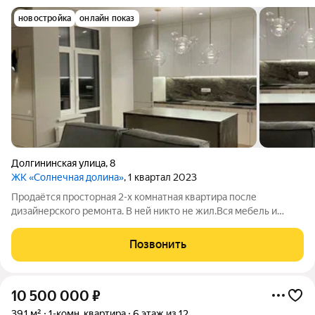
новостройка
онлайн показ
Долгининская улица
,
8
ЖК «Солнечная долина»
, 1 квартал 2023
Продаётся просторная 2-х комнатная квартира после
дизайнерского ремонта. В ней никто не жил.Вся мебель и
техника (Jackys) остаются.2 кондиционера, посудомойка на 40
см, стиральная и сушильные машины, встроенный
Позвонить
холодильник, микроволновка и духовой
10 500 000
₽
39,1 м²
1-комн. квартира
6 этаж из 12