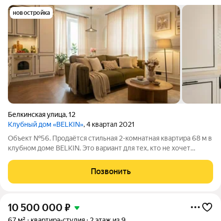
новостройка
Белкинская улица
,
12
Клубный дом «BELKIN»
, 4 квартал 2021
Объект №56. Продаётся стильная 2-комнатная квартира 68 м в
клубном доме BELKIN. Это вариант для тех, кто не хочет
покупать квартиру с перспективой бесконечного ремонта,
закупки мебели и бытовых доработок. Здесь уже всё сделано:
Позвонить
качественная отделка,
10 500 000
₽
67 м²
квартира-студия
2 этаж из 9