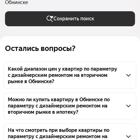
Обнинске
Сохранить поиск
Остались вопросы?
Какой диапазон цен у квартир по параметру
с дизайнерским ремонтом на вторичном
рынке в Обнинске?
В Обнинске по квартирам с дизайнерским 
ремонтом на вторичном рынке найдено 24 
Можно ли купить квартиру в Обнинске по
параметру с дизайнерским ремонтом на
объявления. Цены варьируются в диапазоне 
вторичном рынке в ипотеку?
от 5,2 млн ₽ до 60 млн ₽. Для более точного 
подбора можно изменить параметры площади или 
Да, в Обнинске на вторичном рынке представлены 
другие характеристики объектов.
квартиры с дизайнерским ремонтом, которые 
На что смотреть при выборе квартиры по
параметру с дизайнерским ремонтом на
можно приобрести в ипотеку. Сейчас 24 