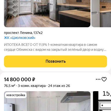
проспект Ленина
,
137к2
ЖК «Циолковский»
ИПОТЕКА ВСЕГО ОТ 11,9% 1-комнатная квартира в самом
сердце Обнинска с видом на закрытый зелёный двор и водную
гладь! Один из самых престижных районов города, ЖК бизнес-
класса "Циолковский". Отлично подходит как для
Позвонить
собственного проживания, так и в
14 800 000
₽
76,5 м²
3-комн. квартира
24 этаж из 26
новостройка