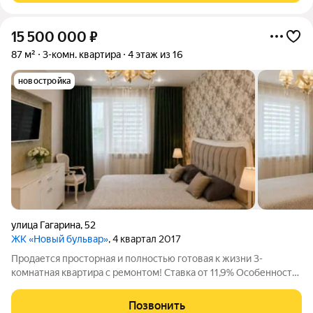
15 500 000
₽
87 м²
3-комн. квартира
4 этаж из 16
новостройка
улица Гагарина
,
52
ЖК «Новый бульвар»
, 4 квартал 2017
Продается просторная и полностью готовая к жизни 3-
комнатная квартира с ремонтом! Ставка от 11,9% Особенности
квартиры:Просторная планировка: Общая площадь 87,5 кв.м.
включает в себя функциональную кухню-гостиную, что
Позвонить