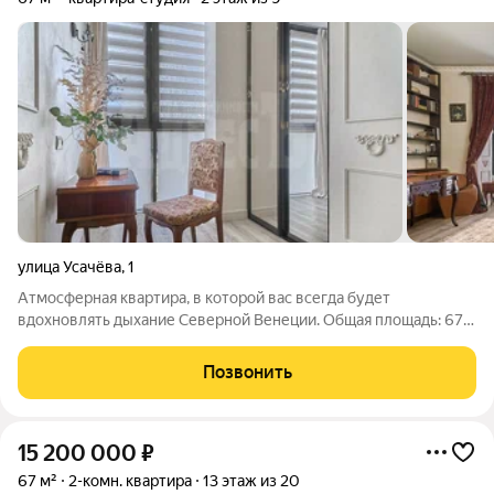
улица Усачёва
,
1
Атмосферная квартира, в которой вас всегда будет
вдохновлять дыхание Северной Венеции. Общая площадь: 67
м (с учетом жилой лоджии). Высокие потолки (3,5 м) и
панорамные окна делают пространство светлым, а большая
Позвонить
гардеробная со встроенной системой
15 200 000
₽
67 м²
2-комн. квартира
13 этаж из 20