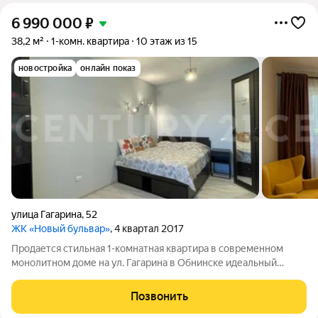
6 990 000
₽
38,2 м²
1-комн. квартира
10 этаж из 15
новостройка
онлайн показ
улица Гагарина
,
52
ЖК «Новый бульвар»
, 4 квартал 2017
Продается стильная 1-комнатная квартира в современном
монолитном доме на ул. Гагарина в Обнинске идеальный
выбор для комфортной жизни или выгодной инвестиции.
Прямая продажа, все документы готовы сделка пройдет
Позвонить
быстро. Квартира площадью 38,2 м