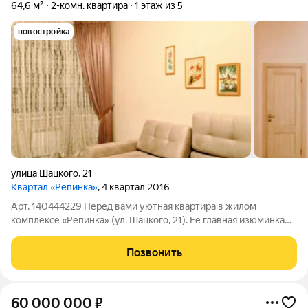
64,6 м²
2-комн. квартира
1 этаж из 5
новостройка
улица Шацкого
,
21
Квартал «Репинка»
, 4 квартал 2016
Арт. 140444229 Перед вами уютная квартира в жилом
комплексе «Репинка» (ул. Шацкого, 21). Её главная изюминка
отдельный вход, что дарит особую приватность: вам не нужно
проходить через общий подъезд, а гости сразу попадают в
Позвонить
личное пространство. Дом
60 000 000
₽