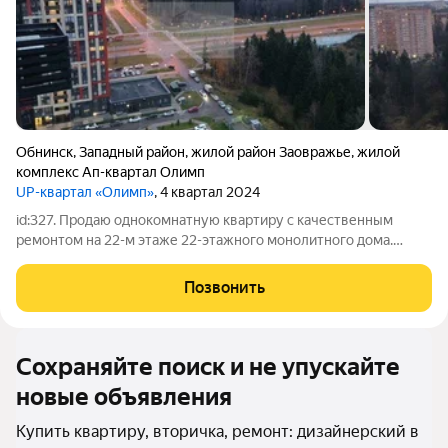
Обнинск
,
Западный район
,
жилой район Заовражье
,
жилой
комплекс Ап-квартал Олимп
UP-квартал «Олимп»
, 4 квартал 2024
id:327. Продаю однокомнатную квартиру с качественным
ремонтом на 22-м этаже 22-этажного монолитного дома.
Общая площадь квартиры 37 м, из которых 17 м занимает
просторная кухня, а жилая площадь составляет 10 м. Квартира
Позвонить
расположена на последнем
Сохраняйте поиск и не упускайте
новые объявления
Купить квартиру, вторичка, ремонт: дизайнерский в