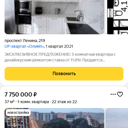
проспект Ленина
,
219
UP-квартал «Олимп»
, 1 квартал 2021
ЭКСКЛЮЗИВНОЕ ПРЕДЛОЖЕНИЕ! 3-комнатная квартира с
дизайнерским ремонтом ставка от 11,9%! Продается
просторная и уютная 3-комнатная квартира, расположенная в
районе с превосходно развитой инфраструктурой, которая
Позвонить
сделает вашу жизнь максимально
7 750 000
₽
37 м²
1-комн. квартира
22 этаж из 22
новостройка