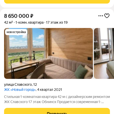
идеально подходит для семейных
8 650 000
₽
42 м²
1-комн. квартира
17 этаж из 19
новостройка
улица Славского
,
12
ЖК «Новый город»
, 4 квартал 2021
Стильная 1-комнатная квартира 42 м с дизайнерским ремонтом
ЖК Славского 17 этаж Обнинск Продается современная 1-
комнатная квартира площадью 42 м в одном из самых
востребованных жилых комплексов Обнинска ЖК Славского.
Позвонить