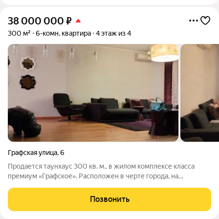
38 000 000
₽
300 м²
6-комн. квартира
4 этаж из 4
Графская улица
,
6
Продается таунхаус 300 кв. м., в жилом комплексе класса
премиум «Графское». Расположен в черте города, на
огороженной и охраняемой территории с круглосуточным
видеонаблюдением. Таунхаус - 3 этажа с отделкой под ключ,
Позвонить
выполнен качественный