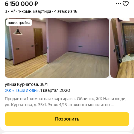
6 150 000
₽
37 м²
1-комн. квартира
4 этаж из 15
новостройка
улица Курчатова
,
35/1
ЖК «Наши люди»
, 1 квартал 2020
Продается 1-комнатная квартира в г. Обнинск, ЖК Наши люди,
ул. Курчатова, д. 35/1. Этаж 4/15-этажного монолитно-
кирпичного дома. Квартира с качественным дизайнерским
ремонтом. Общая площадь 37 кв.м кухня 12 кв.м, комната с
Позвонить
выделенной спальной зоной.