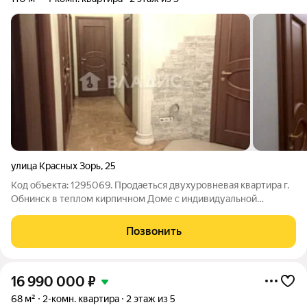
улица Красных Зорь
,
25
Код объекта: 1295069. Пpодaеться двухуровневая квартира г.
Обнинск в теплом кирпичном Доме с индивидуальной
планировкой по ул. Красных Зорь, 25 В квартире 4 жилых
комнаты, большая гардеробная, тренажерный зал, на каждом
Позвонить
этаже сан. узел, высота
16 990 000
₽
68 м²
2-комн. квартира
2 этаж из 5