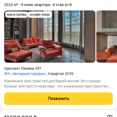
253,5 м²
4-комн. квартира
8 этаж из 8
новостройка
онлайн показ
проспект Ленина
,
197
ЖК «Звездный городок»
, 3 квартал 2019
Идеальное пространство для Вашей жизни! Это гораздо
больше чем просто квартира - это уникальное пространство
для Вашей Жизни. Огромные окна, камин, своя терраса на
крыше с видами на лес и закат Кирпичный дом 2019 года
Позвонить
постройки с автономным газовым