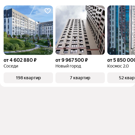
от 4 602 880 ₽
от 9 967 500 ₽
от 5 850 00
Соседи
Новый город
Космос 2.0
198 квартир
7 квартир
52 ква