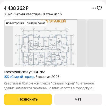
4 438 262
₽
35 м²
1-комн. квартира
9 этаж из 16
новостройка
онлайн показ
Комсомольская улица
,
7к2
ЖК «Старый город»
, 3 квартал 2026
Квартира в Жилом комплексе "Старый город" 16-этажное
здание комплекса гармонично вписывается в городскую
архитектуру и поражает своей элегантностью. 112 квартир
различных планировок ждут своих счастливых обладателей.
Позвонить
Чат
Современные технологии и