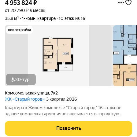
4 953 824
₽
от 20 790 ₽ в месяц
35,8 м²
1-комн. квартира
10 этаж из 16
новостройка
3D-тур
Комсомольская улица
,
7к2
ЖК «Старый город»
, 3 квартал 2026
Квартира в Жилом комплексе "Старый город" 16-этажное
здание комплекса гармонично вписывается в городскую
архитектуру и поражает своей элегантностью. 112 квартир
различных планировок ждут своих счастливых обладателей.
Позвонить
Современные технологии и