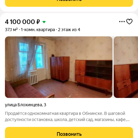
Современные технологии и
4 100 000
₽
37,1 м²
1-комн. квартира
2 этаж из 4
улица Блохинцева
,
3
Продаётся однокомнатная квартира в Обнинске. В шаговой
доступности остановка, школа, детский сад, магазины, кафе,
парк. Зелёный двор с парковкой и детской площадкой. Тихая
часть города без пробок и суеты, в тоже время со всей
Позвонить