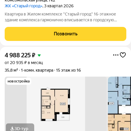
Комсомольская улица
,
7к2
ЖК «Старый город»
, 3 квартал 2026
Квартира в Жилом комплексе "Старый город" 16-этажное
здание комплекса гармонично вписывается в городскую
архитектуру и поражает своей элегантностью. 112 квартир
различных планировок ждут своих счастливых обладателей.
Позвонить
Современные технологии и
4 988 225
₽
от 20 935 ₽ в месяц
35,8 м²
1-комн. квартира
15 этаж из 16
новостройка
3D-тур