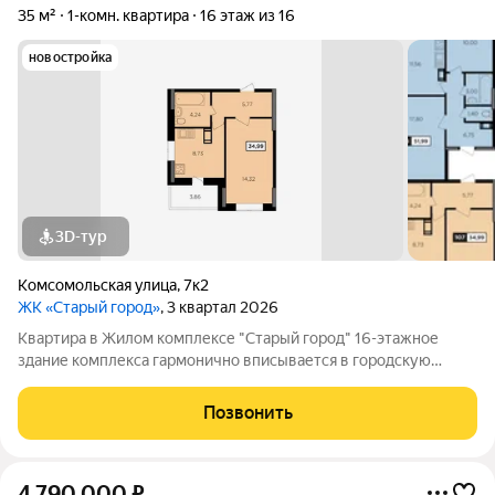
35 м²
1-комн. квартира
16 этаж из 16
новостройка
3D-тур
Комсомольская улица
,
7к2
ЖК «Старый город»
, 3 квартал 2026
Квартира в Жилом комплексе "Старый город" 16-этажное
здание комплекса гармонично вписывается в городскую
архитектуру и поражает своей элегантностью. 112 квартир
различных планировок ждут своих счастливых обладателей.
Позвонить
Современные технологии и
4 790 000
₽