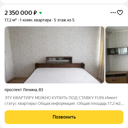
2 350 000
₽
17,2 м²
1-комн. квартира
5 этаж из 5
проспект Ленина
,
83
ЭТУ КВАРТИРУ МОЖНО КУПИТЬ ПОД СТАВКУ 11,9% Имеет
статус квартиры! Общая информация : Общая площадь 17,2 м2
личный санузел - 1,5 м2 В коридоре : место хранения для
продуктов и т.д , можно так же поставить переносную плиту! В
Позвонить
комнате : личный