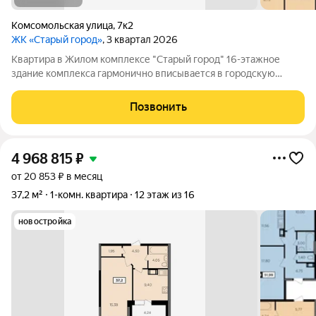
Комсомольская улица
,
7к2
ЖК «Старый город»
, 3 квартал 2026
Квартира в Жилом комплексе "Старый город" 16-этажное
здание комплекса гармонично вписывается в городскую
архитектуру и поражает своей элегантностью. 112 квартир
различных планировок ждут своих счастливых обладателей.
Позвонить
Современные технологии и
4 968 815
₽
от 20 853 ₽ в месяц
37,2 м²
1-комн. квартира
12 этаж из 16
новостройка