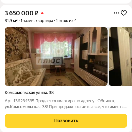
3 650 000
₽
31,9 м²
1-комн. квартира
1 этаж из 4
Комсомольская улица
,
38
Арт. 136234535 Продается квартира по адресу г.Обнинск,
ул.Комсомольская, 38! При продаже остается все, что имеется
в квартире В квартире есть места хранения В комнате есть
гардероб, а в прихожей ниша, для установки шкафа Дом
Позвонить
кирпичный. Влаги нет.