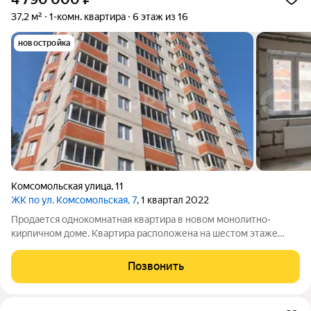
37,2 м²
1-комн. квартира
6 этаж из 16
новостройка
Комсомольская улица
,
11
ЖК по ул. Комсомольская, 7
, 1 квартал 2022
Продается однокомнатная квартира в новом монолитно-
кирпичном доме. Квартира расположена на шестом этаже
шестнадцатиэтажного дома. Квартира отличной планировки и
хорошей площади, 37,2 кв.м. Из кухни (9,4 кв.м.) имеется выход
Позвонить
на застекленную лоджию