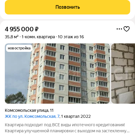
различных планировок ждут своих счастливых обладателей.
Позвонить
Современные технологии и
4 955 000
₽
35,8 м²
1-комн. квартира
10 этаж из 16
новостройка
Комсомольская улица
,
11
ЖК по ул. Комсомольская, 7
, 1 квартал 2022
Квартира подходит под ВСЕ виды ипотечного кредитования!
Квартира улучшенной планировки с выходом на застекленную