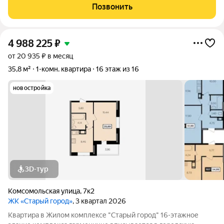
различных планировок ждут своих счастливых обладателей.
Позвонить
Современные технологии и
4 988 225
₽
от 20 935 ₽ в месяц
35,8 м²
1-комн. квартира
16 этаж из 16
новостройка
3D-тур
Комсомольская улица
,
7к2
ЖК «Старый город»
, 3 квартал 2026
Квартира в Жилом комплексе "Старый город" 16-этажное