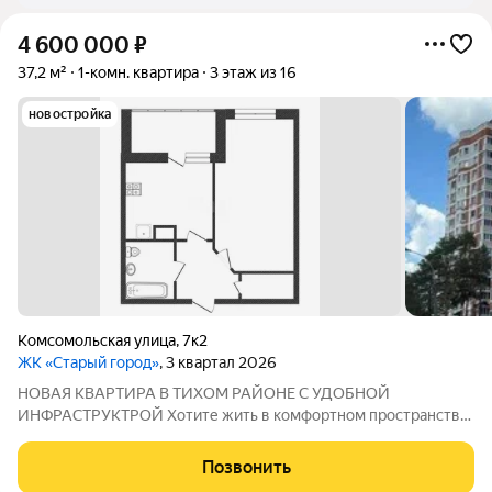
4 600 000
₽
37,2 м²
1-комн. квартира
3 этаж из 16
новостройка
Комсомольская улица
,
7к2
ЖК «Старый город»
, 3 квартал 2026
НОВАЯ КВАРТИРА В ТИХОМ РАЙОНЕ С УДОБНОЙ
ИНФРАСТРУКТРОЙ Хотите жить в комфортном пространстве,
наслаждаться природой и при этом иметь всё необходимое
рядом? Ищите квартиру, в которой сможете реализовать все
Позвонить
свои идеи? Это предложение редкое сочетание