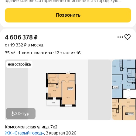
здание комплекса гармонично вписывается в городскую
архитектуру и поражает своей элегантностью. 112 квартир
различных планировок ждут своих счастливых обладателей.
Позвонить
Современные технологии и
4 606 378
₽
от 19 332 ₽ в месяц
35 м²
1-комн. квартира
12 этаж из 16
новостройка
3D-тур
Комсомольская улица
,
7к2
ЖК «Старый город»
, 3 квартал 2026