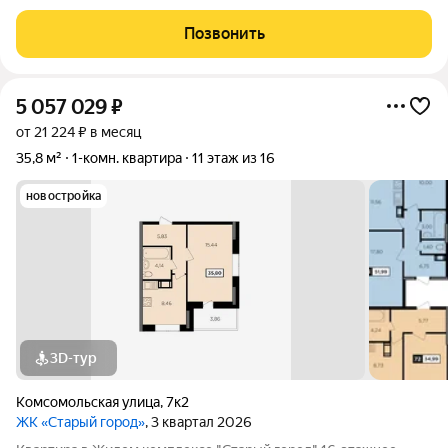
лоджию с панорамными окнами из спальни. Квартира южная,
светлая. Санузел совмещенный. Функциональный коридор.
Позвонить
Надежность и качество: При
5 057 029
₽
от 21 224 ₽ в месяц
35,8 м²
1-комн. квартира
11 этаж из 16
новостройка
3D-тур
Комсомольская улица
,
7к2
ЖК «Старый город»
, 3 квартал 2026