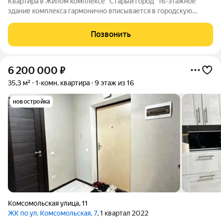
Квартира в Жилом комплексе "Старый город" 16-этажное
здание комплекса гармонично вписывается в городскую
архитектуру и поражает своей элегантностью. 112 квартир
различных планировок ждут своих счастливых обладателей.
Позвонить
Современные технологии и
6 200 000
₽
35,3 м²
1-комн. квартира
9 этаж из 16
новостройка
Комсомольская улица
,
11
ЖК по ул. Комсомольская, 7
, 1 квартал 2022