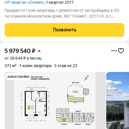
UP-квартал «Олимп»
, 1 квартал 2017
Продается 1 ком. квартира, с ремонтом от застройщика, в 20-
ти этажном монолитном доме, ЖК "Олимп", 2017 г.п., в г.
Обнинске, пр. Ленина, д. 221. Квартира общей площадью 35
кв.м., расположена на 1 этаже. Кухня 10 кв.м., комната 17 кв.м.
Позвонить
Санузел
5 979 540
₽
от 28 644 ₽ в месяц
37,1 м²
1-комн. квартира
3 этаж из 23
новостройка