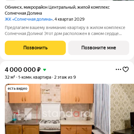
Обнинск
,
микрорайон Центральный
,
жилой комплекс
Солнечная Долина
ЖК «Солнечная долина»
, 4 квартал 2029
Предлагаем вашему вниманию квартиру в жилом комплексе
Солнечная Долина! Этот дом расположен в самом сердце
Обнинска и предлагает: Шикарные виды и готовую
инфраструктуру Подъезды с консьерж-сервисом Детские
Позвонить
Позвоните мне
сады и зоны по возрастам Кафе и магазины на
4 000 000
₽
32 м²
1-комн. квартира
2 этаж из 9
есть видео