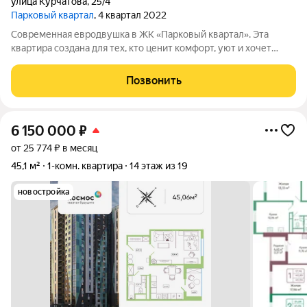
улица Курчатова
,
25/4
Парковый квартал
, 4 квартал 2022
Современная евродвушка в ЖК «Парковый квартал». Эта
квартира создана для тех, кто ценит комфорт, уют и хочет
получать удовольствие от каждого дня, не тратя время на
бесконечные ремонты и обустройство. КВАРТИРА Формат:
Позвонить
Современная евродвушка (1+),
6 150 000
₽
от 25 774 ₽ в месяц
45,1 м²
1-комн. квартира
14 этаж из 19
новостройка