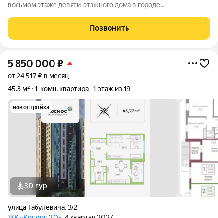
восьмом этаже девяти-этажного дома в городе
Малоярославец, по улице Московская. Дом построен из
кирпича в 2020 году. Если лифт. Дом расположен в новом
Позвонить
районе Малоярославца, двор с обширным
5 850 000
₽
от 24 517 ₽ в месяц
45,3 м²
1-комн. квартира
1 этаж из 19
новостройка
3D-тур
улица Табулевича
,
3/2
ЖК «Космос 2.0»
, 4 квартал 2027