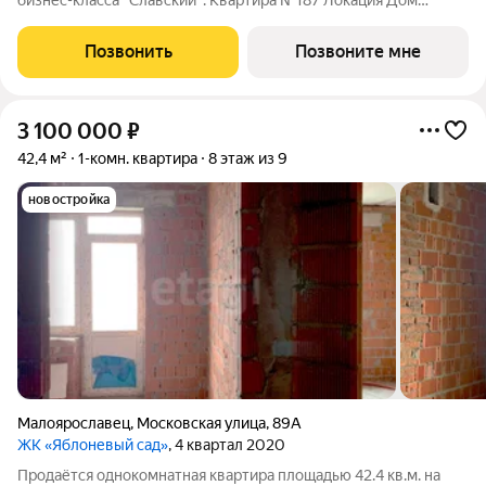
бизнес-класса "Славский". Квартира №187 Локация Дом
"Славский" расположен в новом, престижном районе
Заовражье г. Обнинска. Рядом с домом есть все необходимое
Позвонить
Позвоните мне
для комфортной жизни: развитая
3 100 000
₽
42,4 м²
1-комн. квартира
8 этаж из 9
новостройка
Малоярославец
,
Московская улица
,
89А
ЖК «Яблоневый сад»
, 4 квартал 2020
Продаётся однокомнатная квартира площадью 42.4 кв.м. на