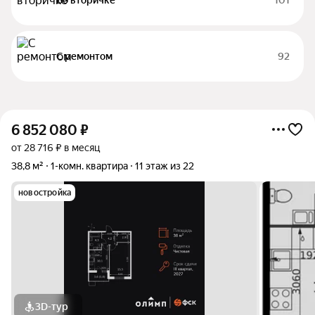
Во вторичке
101
С ремонтом
92
6 852 080
₽
от 28 716 ₽ в месяц
38,8 м²
1-комн. квартира
11 этаж из 22
новостройка
3D-тур