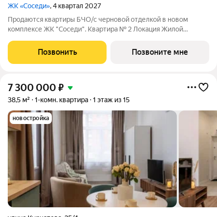
ЖК «Соседи»
, 4 квартал 2027
Продаются квартиры БЧО/с черновой отделкой в новом
комплексе ЖК "Соседи". Квартира № 2 Локация Жилой
комплекс расположен всего в 5 минутах езды от Обнинска и
Балабаново. Район активно развивается: по-соседству
Позвонить
Позвоните мне
находятся сетевые продуктовые магазины,
7 300 000
₽
38,5 м²
1-комн. квартира
1 этаж из 15
новостройка