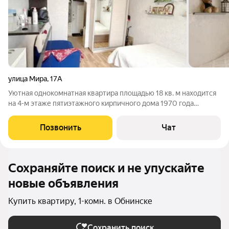
улица Мира
,
17А
Уютная однокомнатная квартира площадью 18 кв. м находится
на 4-м этаже пятиэтажного кирпичного дома 1970 года
постройки. Высокие потолки (2,7 м) создают ощущение
простора. Окна выходят во двор, поэтому в квартире всегда
Позвонить
Чат
тихо, даже если дом расположен
Сохраняйте поиск и не упускайте
новые объявления
Купить квартиру, 1-комн. в Обнинске
Сохранить поиск