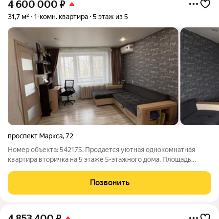
4 600 000
₽
31,7 м²
1-комн. квартира
5 этаж из 5
проспект Маркса
,
72
Номер объекта: 542175. Продается уютная однокомнатная
квартира вторичка на 5 этаже 5-этажного дома. Площадь
квартиры составляет 31.70 квадратных метров. Этот вариант
является очень экономичным, идеально подойдет как для
Позвонить
семей с детьми, так и для
4 853 400
₽