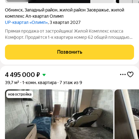
Обнинск
,
Западный район
,
жилой район Заовражье
,
жилой
комплекс Ап-квартал Олимп
UP-квартал «Олимп»
, 3 квартал 2027
Прямая продажа от застройщика! Жилой Комплекс класса
Комфорт. Продаётся 1-к квартира номер 62 общей площадью
38.8 кв.м. на 11-м этаже 22 этажного здания. Чистовая отделка.
- Организуем показ в удобное для вас время! Квартира с
Позвонить
чистовой отделкой: ваш
4 495 000
₽
39,7 м²
1-комн. квартира
7 этаж из 9
новостройка