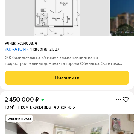
улица Усачёва
,
4
ЖК «АТОМ»
, 1 квартал 2027
ЖК бизнес-класса «Атом» - важная акцентная и
градостроительная доминанта города Обнинска. Эстетика
здания построена на контрасте протяжённого брутального
стилобата с лёгкой геометричностью вертикальной высотной
Позвонить
части. Лёгкость высотной части
2 450 000
₽
18 м²
1-комн. квартира
4 этаж из 5
онлайн показ