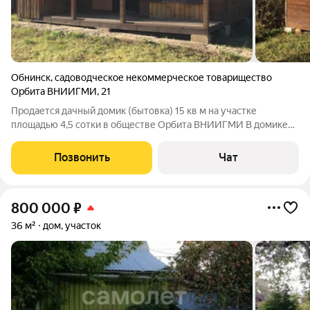
Обнинск
,
садоводческое некоммерческое товарищество
Орбита ВНИИГМИ
,
21
Продается дачный домик (бытовка) 15 кв м на участке
площадью 4,5 сотки в обществе Орбита ВНИИГМИ В домике
есть печь-буржуйка, утепление - минвата Дача продается с
обстановкой , плюс остаются стройматериалы: брус, доски,
Позвонить
Чат
палет бордюров и инструменты:
800 000
₽
36 м²
дом, участок