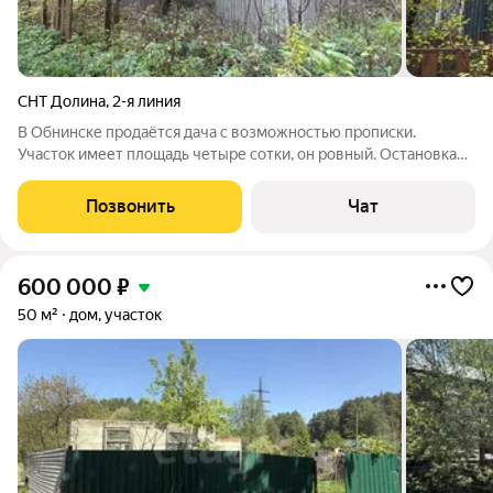
СНТ Долина
,
2-я линия
В Обнинске продаётся дача с возможностью прописки.
Участок имеет площадь четыре сотки, он ровный. Остановка
общественного транспорта находится всего в 400 метрах.
Рядом расположен магазин «Светофор». Расстояние до МКАД
Позвонить
Чат
составляет 90 километров по
600 000
₽
50 м²
дом, участок