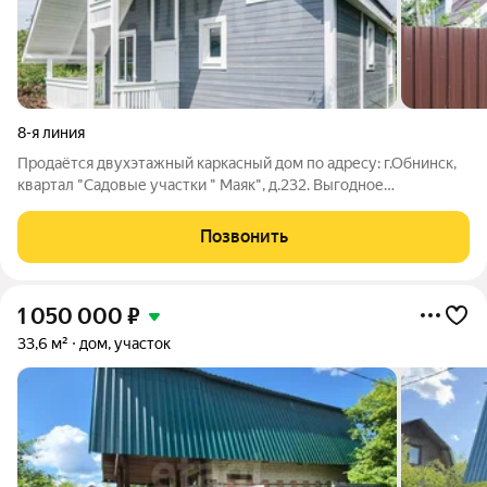
8-я линия
Продаётся двухэтажный каркасный дом по адресу: г.Обнинск,
квартал "Садовые участки " Маяк", д.232. Выгодное
расположение: - В черте города Обнинск, дом
зарегистрирован как жилой - есть возможность городской
Позвонить
прописки. - 12 минут пешком до автобусной
1 050 000
₽
33,6 м²
дом, участок