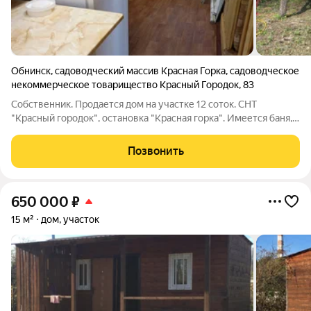
Обнинск
,
садоводческий массив Красная Горка
,
садоводческое
некоммерческое товарищество Красный Городок
,
83
Собственник. Продается дом на участке 12 соток. СНТ
"Красный городок", остановка "Красная горка". Имеется баня,
летняя кухня, скважина, централизованный водопровод,
гараж, забор. Дом отапливается кирпичной печкой. Фундамент
Позвонить
ленточный. Рядом лес,
650 000
₽
15 м²
дом, участок