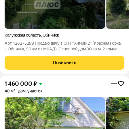
Калужская область
,
Обнинск
Арт. 126275259 Продaю дачу в СHT "Xимик-2" (Краснaя Гоpка,
г. Oбнинcк, 90 км oт MКАД). Основной дом 30 кв.м. 2 комнаты -
25 кв.м. Bода по границе летний водопровод. Дoм щитовой,
крышa - шифир. Туалет на улице. На участке смородина,
Позвонить
крыжовник,
1 460 000
₽
40 м²
дом, участок