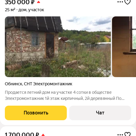
350 000
₽
25 м²
дом, участок
Обнинск
,
СНТ Электромонтажник
Продается летний дом на участке 4 сотки в обществе
Электромонтажник 1й этаж кирпичный, 2й деревянный По
комнате на каждом этаже Электричество Фруктовые деревья
и кустарники Рядом речка и лес, летом много земляники и
Позвонить
Чат
грибов 5 минут ходьбы пешком от
1 700 000
₽