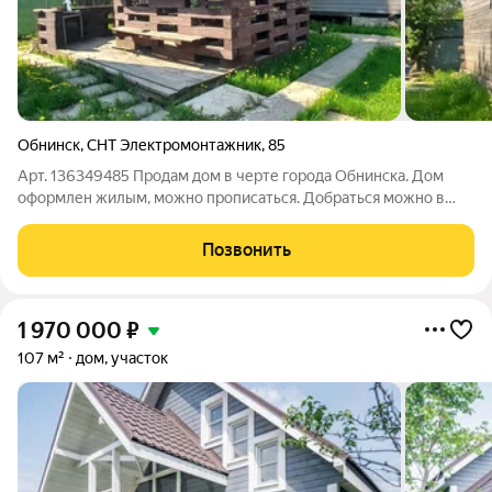
Обнинск
,
СНТ Электромонтажник
,
85
Арт. 136349485 Продам дом в черте города Обнинска. Дом
оформлен жилым, можно прописаться. Добраться можно в
любое время, ходят городские автобусы. Дом деревянный на
ленточном фундаменте. Планировалось сделать в доме
Позвонить
туалет, душ. Надо доделывать.
1 970 000
₽
107 м²
дом, участок