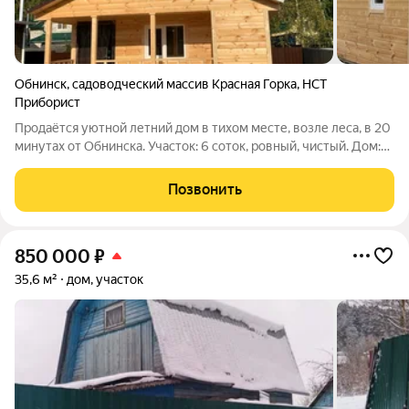
Обнинск
,
садоводческий массив Красная Горка
,
НСТ
Приборист
Продаётся уютной летний дом в тихом месте, возле леса, в 20
минутах от Обнинска. Участок: 6 соток, ровный, чистый. Дом:
деревянный летний дом 30 м, утеплен. Дом новый, чистый, не
требует ремонта, есть веранда. Коммуникации: электричество
Позвонить
заведено,
850 000
₽
35,6 м²
дом, участок