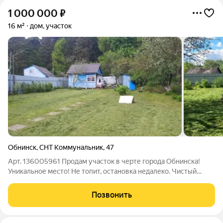
1 000 000
₽
16 м²
дом, участок
Обнинск
,
СНТ Коммунальник
,
47
Арт. 136005961 Продам участок в черте города Обнинска!
Уникальное место! Не топит, остановка недалеко. Чистый
воздух и пение птиц просто опьяняют. Ухоженный участок
прекрасное место для релакса после работы, легко добираться
Позвонить
на общественном