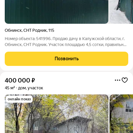
Обнинск
,
СНТ Родник
,
115
Номер объекта: 541996. Продаю дачу в Калужской области, г.
Обнинск, СНТ Родник. Участок площадью 4,5 сотки, правильной
геометрической формы, имеет надёжное ограждение и
удобные въездные ворота. Дом площадью 35 квадратных
Позвонить
метров, зарегистрирован как
400 000
₽
45 м²
дом, участок
онлайн показ