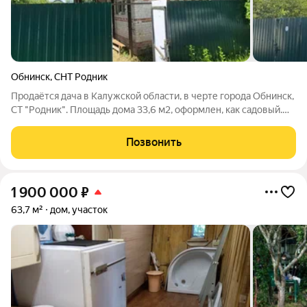
Обнинск
,
СНТ Родник
Продаётся дача в Калужской области, в черте города Обнинск,
СТ "Родник". Площадь дома 33,6 м2, оформлен, как садовый.
Площадь земельного участка 3,87 соток, но по факту больше,
оформлен в собственность. Категория земель: Земли
Позвонить
населённых пунктов, вид
1 900 000
₽
63,7 м²
дом, участок