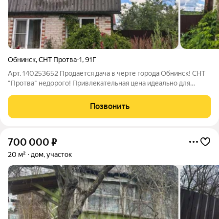
Обнинск
,
СНТ Протва-1
,
91Г
Арт. 140253652 Продается дача в черте города Обнинск! СНТ
"Протва" недорого! Привлекательная цена идеально для
первого вложения в загородную недвижимость! Кадастровый
номер участка : 40: 27:010403:106 Основные характеристики:
Позвонить
Земельный участок
700 000
₽
20 м²
дом, участок