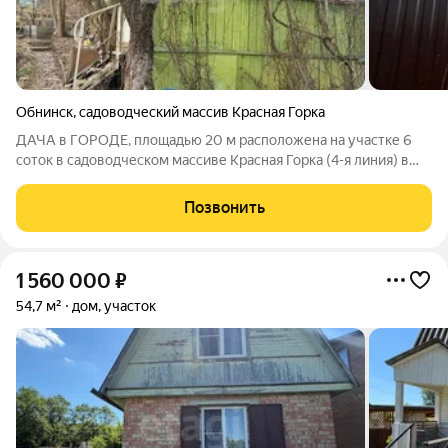
Обнинск
,
садоводческий массив Красная Горка
ДАЧА в ГОРОДЕ, площадью 20 м расположена на участке 6
соток в садоводческом массиве Красная Горка (4-я линия) в
черте города Обнинска. Земля относится к категории "Земли
населенных пунктов", для коллективного садоводства. Низкая
Позвонить
цена делает этот
1 560 000
₽
54,7 м²
дом, участок