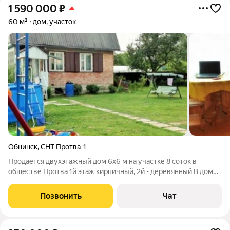
1 590 000
₽
60 м²
дом, участок
Обнинск
,
СНТ Протва-1
Продается двухэтажный дом 6х6 м на участке 8 соток в
обществе Протва 1й этаж кирпичный, 2й - деревянный В доме
2 большие комнаты - на 1м этаже 30 кв м, на 2м этаже 20 кв м,
плюс 2 террасы на 1 и 2 этажах Дом внутри отделан вагонкой
Позвонить
Чат
Установлена