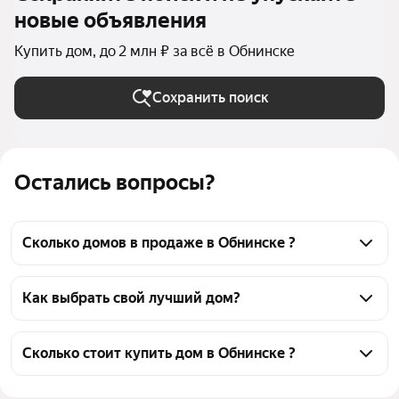
новые объявления
Купить дом, до 2 млн ₽ за всё в Обнинске
Сохранить поиск
Остались вопросы?
Сколько домов в продаже в Обнинске ?
На Яндекс Недвижимости в продаже в Обнинске 31 
дом, из них 1 объявление от собственников, 30 
Как выбрать свой лучший дом?
объявлений от агентств
Чтобы купить дом до 2 млн рублей, воспользуйтесь 
тепловой картой для оценки инфраструктуры и 
Сколько стоит купить дом в Обнинске ?
транспортной доступности в выбранном районе в 
Цена за квадратный метр
8 889 — 120 112 ₽
Обнинске