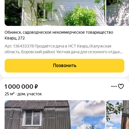
Обнинск
,
садоводческое некоммерческое товарищество
Кварц
,
272
Арт. 136433378 Продаётся дача в НСТ Кварц (Калужская
область, Боровский район) Уютная дача для сезонного отдыха
и садоводства идеальное место для тех, кто ценит тишину,
природу и удобную транспортную доступность. Основные
Позвонить
характеристики:Адрес:
1 000 000
₽
25 м²
дом, участок