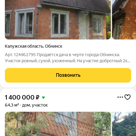
Калужская область
,
Обнинск
Арт. 124462795 Продаётся дача в черте города Обнинска.
Участок ровный, сухой, ухоженный. На участке добротный 2х
этажный кирпичный дом. Под всем домом большой подвал.
Есть теплица, колодец, подсобные помещения. Один
Позвонить
собственник. Документы проверены.
1 400 000
₽
64,3 м²
дом, участок