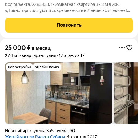
Код объекта: 2283438. 1-комнатная квартира 37,8 м в ЖК
«Дивногорский» уют и современность в Ленинском районе!
Адрес: г. Новосибирск, Ленинский район, микрорайон
Дивногорский, ул. Романтиков, 26 (ЖК «Дивногорский»).
Позвонить
Транспортная доступность: до
25 000
₽
в месяц
27,4 м²
квартира-студия
17 этаж из 17
новостройка
онлайн показ
Новосибирск
,
улица Забалуева
,
90
Жилой массив Радуга Сибири
, 4 квартал 2017