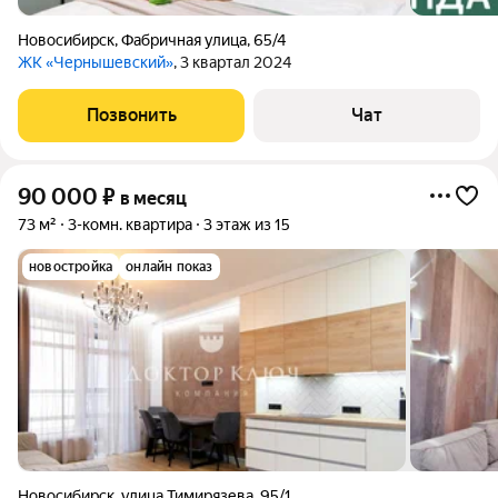
Новосибирск
,
Фабричная улица
,
65/4
ЖК «Чернышевский»
, 3 квартал 2024
Позвонить
Чат
90 000
₽
в месяц
73 м²
3-комн. квартира
3 этаж из 15
новостройка
онлайн показ
Новосибирск
,
улица Тимирязева
,
95/1