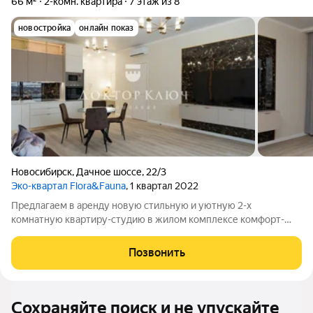
66 м²
2-комн. квартира
7 этаж из 8
новостройка
онлайн показ
Новосибирск
,
Дачное шоссе
,
22/3
Эко-квартал Flora&Fauna
, 1 квартал 2022
Предлагаем в аренду новую стильную и уютную 2-х
комнатную квартиру-студию в жилом комплексе комфорт-
класса Флора Фауна, в безусловно лучшем жилом комплексе
Новосибирска. О квартире: -Квартира с новым ремонтом,
Позвонить
никто не проживал -Ремонт выполнен по
Сохраняйте поиск и не упускайте