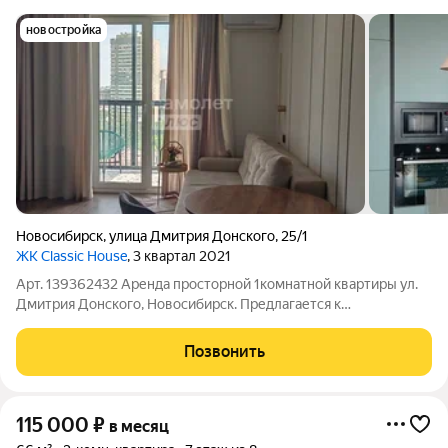
новостройка
Новосибирск
,
улица Дмитрия Донского
,
25/1
ЖК Classic House
, 3 квартал 2021
Арт. 139362432 Аренда просторной 1комнатной квартиры ул.
Дмитрия Донского, Новосибирск. Предлагается к
долгосрочной аренде (пока рассматриваем 1 год) практичная и
компактная квартира с дизайнерским ремонтом по выгодной
Позвонить
цене. Сочетает в себе комфорт
115 000
₽
в месяц