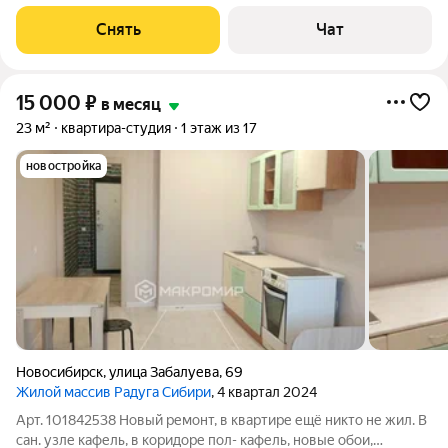
от 11 месяцев. Из техники есть: Телевизор Духовой шкаф
Стиральная машина Сушильная машина Холодильник
Снять
Чат
Посудомоечная машина
15 000
₽
в месяц
23 м²
квартира-студия
1 этаж из 17
новостройка
Новосибирск
,
улица Забалуева
,
69
Жилой массив Радуга Сибири
, 4 квартал 2024
Арт. 101842538 Новый ремонт, в квартире ещё никто не жил. В
сан. узле кафель, в коридоре пол- кафель, новые обои,