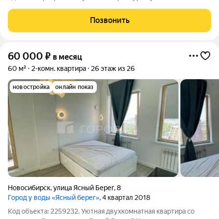
стиральная машинка, холодильник, диван, плательный шкаф.
Позвонить
60 000
₽
в месяц
60 м²
2-комн. квартира
26 этаж из 26
новостройка
онлайн показ
Новосибирск
,
улица Ясный Берег
,
8
Город у воды «Ясный берег»
, 4 квартал 2018
Код объекта: 2259232. Уютная двухкомнатная квартира со