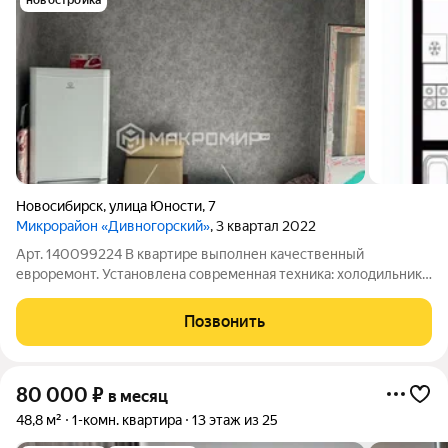
новостройка
Новосибирск
,
улица Юности
,
7
Микрорайон «Дивногорский»
, 3 квартал 2022
Арт. 140099224 В квартире выполнен качественный
евроремонт. Установлена современная техника: холодильник
и стиральная машина, что позволит сразу начать пользоваться
всеми удобствами. Санузел совмещённый, оборудован
Позвонить
современной душевой кабиной. В
80 000
₽
в месяц
48,8 м²
1-комн. квартира
13 этаж из 25