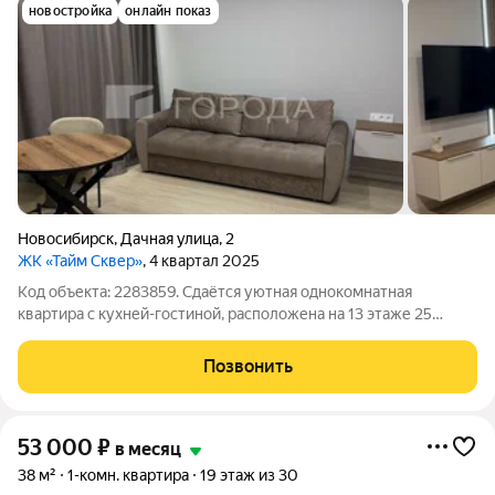
новостройка
онлайн показ
Новосибирск
,
Дачная улица
,
2
ЖК «Тайм Сквер»
, 4 квартал 2025
Код объекта: 2283859. Сдаётся уютная однокомнатная
квартира с кухней-гостиной, расположена на 13 этаже 25
этажного дома по адресу: Дачная ул., 2 О ДОМЕ: Монолитный.
Чистый подъезд. Хорошие спокойные соседи, безопасный и
Позвонить
уютный район. О КВАРТИРЕ:
53 000
₽
в месяц
38 м²
1-комн. квартира
19 этаж из 30