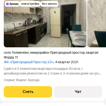
новостройка
без залога
село Толмачёво
,
микрорайон Пригородный простор
,
квартал
Форда
,
11
ЖК «Пригородный Простор 2.0»
, 4 квартал 2021
Сдаётся 3-комнатная квартира площадью 83 кв.м. с
дизайнерским ремонтом на 2 этаже в 3-этажном доме на срок
от 11 месяцев. Из техники есть: Телевизор Духовой шкаф
Сервис Яндекс Аренда
Стиральная машина Холодильник Микроволновка Дом -
кирпичный. Во дворе есть
Снять
Чат