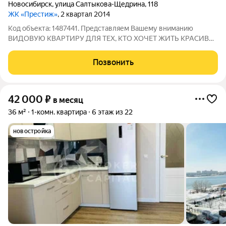
Новосибирск
,
улица Салтыкова-Щедрина
,
118
ЖК «Престиж»
, 2 квартал 2014
Код объекта: 1487441. Представляем Вашему вниманию
ВИДОВУЮ КВАРТИРУ ДЛЯ ТЕХ, КТО ХОЧЕТ ЖИТЬ КРАСИВО.
Квартира с дизайнерским ремонтом готова к Вашему
переезду. Дом бизнес-класса в современном, охраняемом ЖК
Позвонить
«Престиж». Район с отлично развитой
42 000
₽
в месяц
36 м²
1-комн. квартира
6 этаж из 22
новостройка