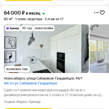
64 000
₽
в месяц
80 м²
1-комн. квартира
3 этаж из 17
3D-тур
новостройка
возможен торг
Новосибирск
,
улица Сибиряков-Гвардейцев
,
44/7
ЖК по ул. Сибиряков-Гвардейцев
Сдаётся 1-комнатная квартира площадью 80 кв.м. с
дизайнерским ремонтом на 3 этаже в 17-этажном доме на срок
от 11 месяцев. Из техники есть: Телевизор Духовой шкаф
Сервис Яндекс Аренда
Стиральная машина Холодильник Посудомоечная машина