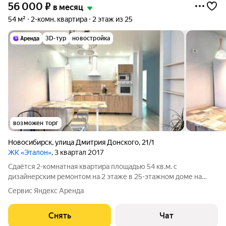
56 000
₽
в месяц
54 м²
2-комн. квартира
2 этаж из 25
3D-тур
новостройка
возможен торг
Новосибирск
,
улица Дмитрия Донского
,
21/1
ЖК «Эталон»
, 3 квартал 2017
Сдаётся 2-комнатная квартира площадью 54 кв.м. с
дизайнерским ремонтом на 2 этаже в 25-этажном доме на
срок от 11 месяцев. Из техники есть: Телевизор Духовой шкаф
Сервис Яндекс Аренда
Стиральная машина Холодильник Посудомоечная машина
Кондиционер Бойлер
Снять
Чат