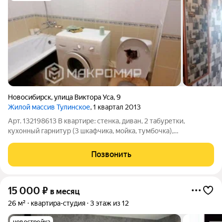
Новосибирск
,
улица Виктора Уса
,
9
Жилой массив Тулинское
, 1 квартал 2013
Арт. 132198613 В квартире: стенка, диван, 2 табуретки,
кухонный гарнитур (3 шкафчика, мойка, тумбочка),
электроплита, холодильник, стиральная машина,
компьютерный стул (на лоджии), обувница, домофон. В
Позвонить
квартиру заведен интернет-кабель (договор с
15 000
₽
в месяц
26 м²
квартира-студия
3 этаж из 12