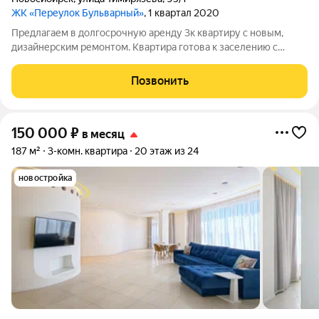
ЖК «Переулок Бульварный»
, 1 квартал 2020
Предлагаем в долгосрочную аренду 3к квартиру с новым,
дизайнерским ремонтом. Квартира готова к заселению с
начала августа. О квартире: О комплексе: ЖК Бульварный
переулок расположен в экологически-чистом районе, в 5
Позвонить
минутах пешком от станции метро
150 000
₽
в месяц
187 м²
3-комн. квартира
20 этаж из 24
новостройка