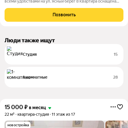
всеми удобствами на ул. Ясный берег 8 Квартира оснащена
всей мебелью и техникой, в том числе: кондиционер,
посудомоечная машина, телевизор, холодильник, плита,
Позвонить
стиральная машина. Дом расположен в
Люди также ищут
Студия
15
1-комнатные
28
15 000
₽
в месяц
22 м²
квартира-студия
11 этаж из 17
новостройка