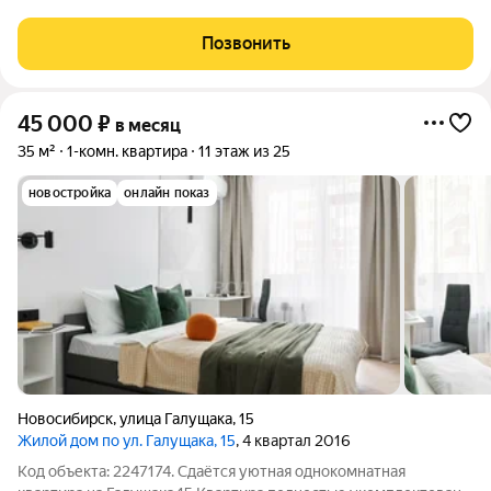
натяжные потолки. Кухонный гарнитур,
электроплита(стеклокерамика) , диван, шифонер. Рядом
Позвонить
школа, магазины, остановка для общественного
45 000
₽
в месяц
35 м²
1-комн. квартира
11 этаж из 25
новостройка
онлайн показ
Новосибирск
,
улица Галущака
,
15
Жилой дом по ул. Галущака, 15
, 4 квартал 2016
Код объекта: 2247174. Сдаётся уютная однокомнатная