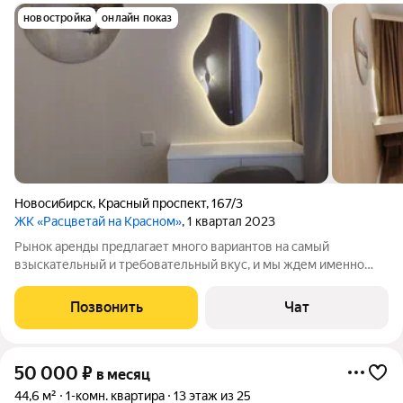
новостройка
онлайн показ
Новосибирск
,
Красный проспект
,
167/3
ЖК «Расцветай на Красном»
, 1 квартал 2023
Рынок аренды предлагает много вариантов на самый
взыскательный и требовательный вкус, и мы ждем именно
таких нанимателей- ценящих комфорт и уют!!! Вы будете
первыми-кто живет в этой квартире! Первыми-кто оценит
Позвонить
Чат
качественный ремонт из дорогих
50 000
₽
в месяц
44,6 м²
1-комн. квартира
13 этаж из 25