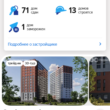
71
13
дом
домов
сдан
строятся
1
дом
заморожен
Подробнее о застройщике
трейд-ин
3D-тур