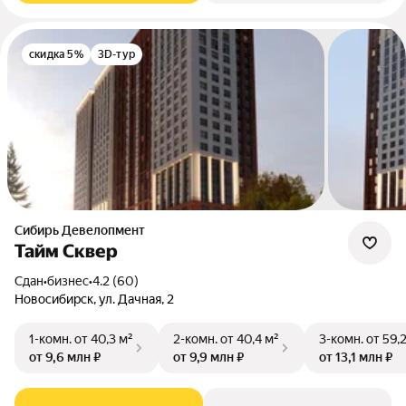
скидка 5%
3D-тур
Сибирь Девелопмент
Тайм Сквер
Сдан
•
бизнес
•
4.2 (60)
Новосибирск, ул. Дачная, 2
1-комн.
от 40,3 м²
2-комн.
от 40,4 м²
3-комн.
от 59,
от 9,6 млн ₽
от 9,9 млн ₽
от 13,1 млн ₽