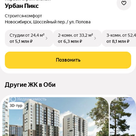
Урбан Пикс
Строится
•
комфорт
Новосибирск, Шоссейный пер. / ул. Попова
Студии
от 24,4 м²
2-комн.
от 33,2 м²
3-комн.
от 52,4
от 5,1 млн ₽
от 6,3 млн ₽
от 8,1 млн ₽
Позвонить
Другие ЖК в Оби
3D-тур