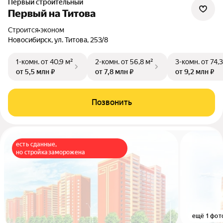
Первый строительный
Первый на Титова
Строится
•
эконом
Новосибирск, ул. Титова, 253/8
1-комн.
от 40,9 м²
2-комн.
от 56,8 м²
3-комн.
от 74,
от 5,5 млн ₽
от 7,8 млн ₽
от 9,2 млн ₽
Позвонить
есть сданные,
но стройка заморожена
ещё 1 фот