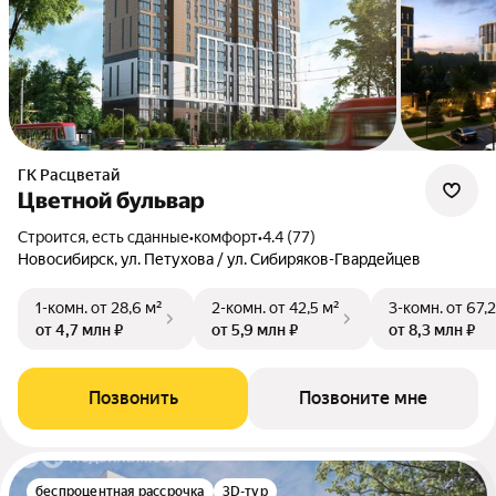
ГК Расцветай
Цветной бульвар
Строится, есть сданные
•
комфорт
•
4.4 (77)
Новосибирск, ул. Петухова / ул. Сибиряков-Гвардейцев
1-комн.
от 28,6 м²
2-комн.
от 42,5 м²
3-комн.
от 67,2
от 4,7 млн ₽
от 5,9 млн ₽
от 8,3 млн ₽
Позвонить
Позвоните мне
беспроцентная рассрочка
3D-тур