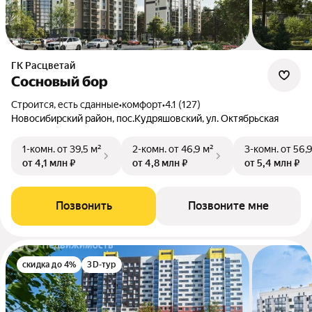
ГК Расцветай
Сосновый бор
Строится, есть сданные
•
комфорт
•
4.1 (127)
Новосибирский район, пос.Кудряшовский, ул. Октябрьская
1-комн.
от 39,5 м²
2-комн.
от 46,9 м²
3-комн.
от 56,
от 4,1 млн ₽
от 4,8 млн ₽
от 5,4 млн ₽
Позвонить
Позвоните мне
скидка до 4%
3D-тур