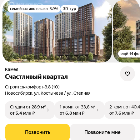
семейная ипотека от 3.9%
3D-тур
ещё 14 фо
Камея
Счастливый квартал
Строится
•
комфорт
•
3.8 (10)
Новосибирск, ул. Костычева / ул. Степная
Студии
от 28,9 м²
1-комн.
от 33,6 м²
2-комн.
от 40,4
от 5,4 млн ₽
от 6,8 млн ₽
от 7,6 млн ₽
Позвонить
Позвоните мне