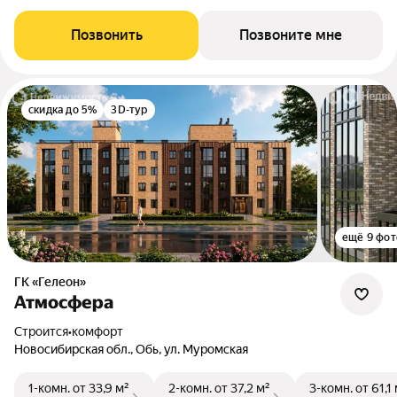
Позвонить
Позвоните мне
скидка до 5%
3D-тур
ещё 9 фот
ГК «Гелеон»
Атмосфера
Строится
•
комфорт
Новосибирская обл., Обь, ул. Муромская
1-комн.
от 33,9 м²
2-комн.
от 37,2 м²
3-комн.
от 61,1