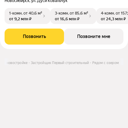
Новосибирск, ул. Дуси Ковальчук
1-комн.
от 40,6 м²
3-комн.
от 85,6 м²
4-комн.
от 157
от 9,2 млн ₽
от 16,6 млн ₽
от 24,3 млн ₽
Позвонить
Позвоните мне
а в новостройке
Застройщик Первый строительный
Рядом с озером