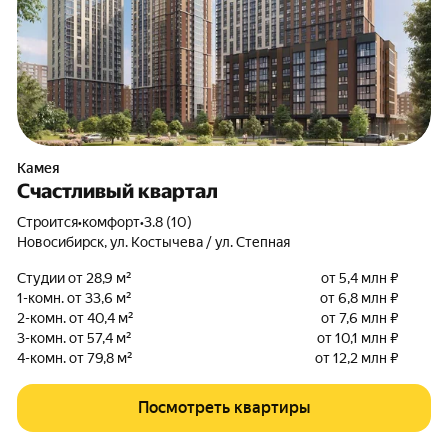
Камея
Счастливый квартал
Строится
•
комфорт
•
3.8 (10)
Новосибирск
,
ул. Костычева / ул. Степная
Студии от 28,9 м²
от 5,4 млн ₽
1-комн. от 33,6 м²
от 6,8 млн ₽
2-комн. от 40,4 м²
от 7,6 млн ₽
3-комн. от 57,4 м²
от 10,1 млн ₽
4-комн. от 79,8 м²
от 12,2 млн ₽
Посмотреть квартиры