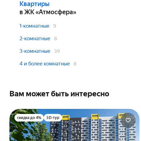
от 18 лет
Вы
Квартиры
до 6 000 000 ₽
Сп
в ЖК «Атмосфера»
Сп
Подтверждение дохода:
Бе
Без подтверждения дохода
1-комнатные
9
Выписка из ПФР
Возраст на момент погашения:
2-комнатные
8
Справка по форме банка
до 75 лет
Справка 2-НДФЛ
3-комнатные
39
4 и более комнатные
Подобрать квартиру
8
Подобрать квартиру
в ипотеку
в ипотеку
Вам может быть интересно
скидка до 4%
3D-тур