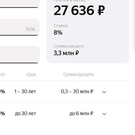
Платёж в месяц
27 636 ₽
Ставка
30%
8%
Сумма кредита
3,3 млн ₽
 от
Срок
Сумма кредита
6%
1 – 30 лет
0,3 – 30 млн ₽
ж на последнем месте:
5%
до 30 лет
до 6 млн ₽
месяца
тверждение дохода: