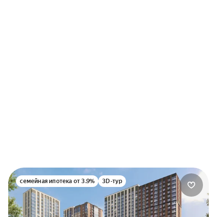
писка из ПФР
равка 2-НДФЛ
равка по форме банка
з подтверждения дохода
семейная ипотека от 3.9%
3D-тур