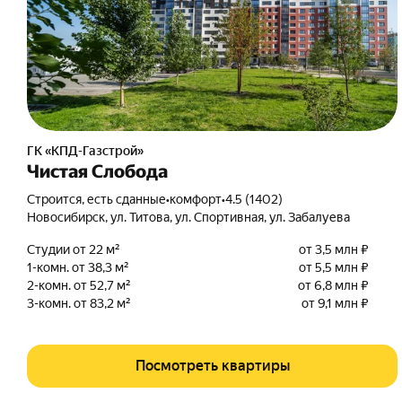
ГК «КПД-Газстрой»
Чистая Слобода
Строится, есть сданные
•
комфорт
•
4.5 (1402)
Новосибирск
,
ул. Титова
,
ул. Спортивная
,
ул. Забалуева
Студии от 22 м²
от 3,5 млн ₽
1-комн. от 38,3 м²
от 5,5 млн ₽
2-комн. от 52,7 м²
от 6,8 млн ₽
3-комн. от 83,2 м²
от 9,1 млн ₽
Посмотреть квартиры