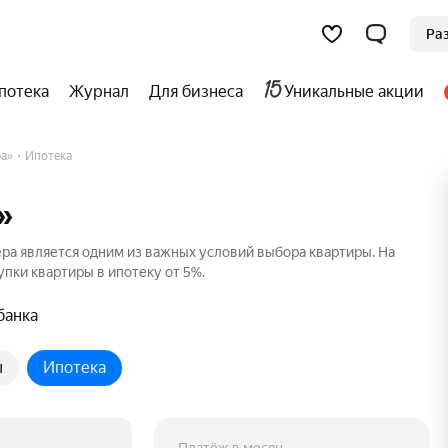
Ра
потека
Журнал
Для бизнеса
Уникальные акции
а»
Ипотека
»
а является одним из важных условий выбора квартиры. На
пки квартиры в ипотеку от 5%.
банка
ы
Ипотека