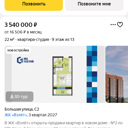
холлов, благоустроенным двором. В квартирографии,
Позвонить
Позвоните мне
традиционно, представлен широкий
3 540 000
₽
от 16 506 ₽ в месяц
22 м²
квартира-студия
9 этаж из 13
новостройка
3D-тур
Большая улица
,
С2
ЖК «Взлёт»
, 3 квартал 2027
В ЖК «Взлёт» открыты продажи квартир в новом доме - №2 по