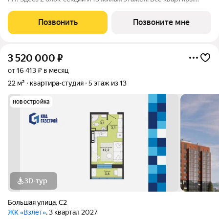
сдаются с отделкой под ключ, с комфортным оформлением
холлов, благоустроенным двором. В квартирографии,
Позвонить
Позвоните мне
традиционно, представлен широкий
3 520 000
₽
от 16 413 ₽ в месяц
22 м²
квартира-студия
5 этаж из 13
новостройка
3D-тур
Большая улица
,
С2
ЖК «Взлёт»
, 3 квартал 2027