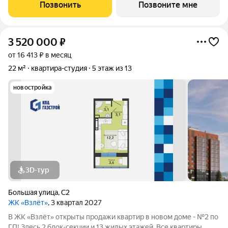
холлов, благоустроенным двором. В квартирографии,
Позвонить
Позвоните мне
традиционно, представлен широкий
3 520 000
₽
от 16 413 ₽ в месяц
22 м²
квартира-студия
5 этаж из 13
новостройка
3D-тур
Большая улица
,
С2
ЖК «Взлёт»
, 3 квартал 2027
В ЖК «Взлёт» открыты продажи квартир в новом доме - №2 по
ГП! Здесь 2 блок-секции и 13 жилых этажей. Все квартиры