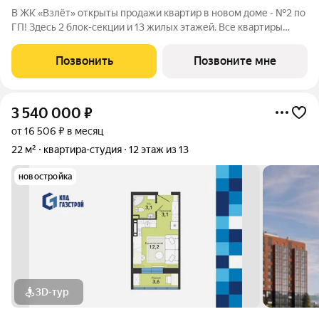
В ЖК «Взлёт» открыты продажи квартир в новом доме - №2 по
ГП! Здесь 2 блок-секции и 13 жилых этажей. Все квартиры
сдаются с отделкой под ключ, с комфортным оформлением
холлов, благоустроенным двором. В квартирографии,
Позвонить
Позвоните мне
традиционно, представлен широкий
3 540 000
₽
от 16 506 ₽ в месяц
22 м²
квартира-студия
12 этаж из 13
новостройка
3D-тур