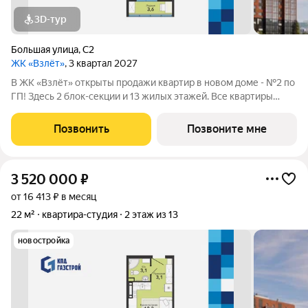
3D-тур
Большая улица
,
С2
ЖК «Взлёт»
, 3 квартал 2027
В ЖК «Взлёт» открыты продажи квартир в новом доме - №2 по
ГП! Здесь 2 блок-секции и 13 жилых этажей. Все квартиры
сдаются с отделкой под ключ, с комфортным оформлением
холлов, благоустроенным двором. В квартирографии,
Позвонить
Позвоните мне
традиционно, представлен широкий
3 520 000
₽
от 16 413 ₽ в месяц
22 м²
квартира-студия
2 этаж из 13
новостройка