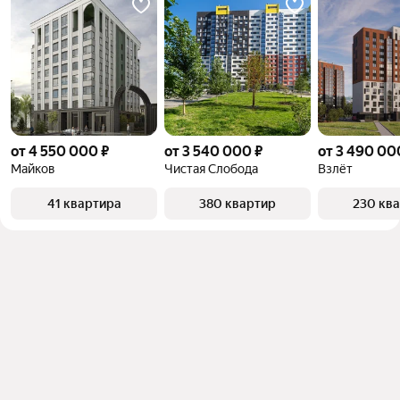
от 4 550 000 ₽
от 3 540 000 ₽
от 3 490 00
Майков
Чистая Слобода
Взлёт
41 квартира
380 квартир
230 кв