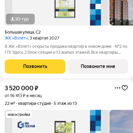
3D-тур
Большая улица
,
С2
ЖК «Взлёт»
, 3 квартал 2027
В ЖК «Взлёт» открыты продажи квартир в новом доме - №2 по
ГП! Здесь 2 блок-секции и 13 жилых этажей. Все квартиры
сдаются с отделкой под ключ, с комфортным оформлением
холлов, благоустроенным двором. В квартирографии,
Позвонить
Позвоните мне
традиционно, представлен широкий
3 520 000
₽
от 16 413 ₽ в месяц
22 м²
квартира-студия
5 этаж из 13
новостройка