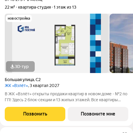
22 м²
квартира-студия
1 этаж из 13
новостройка
3D-тур
Большая улица
,
С2
ЖК «Взлёт»
, 3 квартал 2027
В ЖК «Взлёт» открыты продажи квартир в новом доме - №2 по
ГП! Здесь 2 блок-секции и 13 жилых этажей. Все квартиры
сдаются с отделкой под ключ, с комфортным оформлением
холлов, благоустроенным двором. В квартирографии,
Позвонить
Позвоните мне
традиционно, представлен широкий