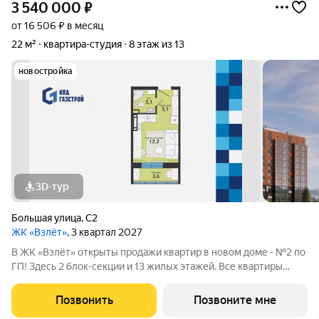
3 540 000
₽
от 16 506 ₽ в месяц
22 м²
квартира-студия
8 этаж из 13
новостройка
3D-тур
Большая улица
,
С2
ЖК «Взлёт»
, 3 квартал 2027
В ЖК «Взлёт» открыты продажи квартир в новом доме - №2 по
ГП! Здесь 2 блок-секции и 13 жилых этажей. Все квартиры
сдаются с отделкой под ключ, с комфортным оформлением
холлов, благоустроенным двором. В квартирографии,
Позвонить
Позвоните мне
традиционно, представлен широкий