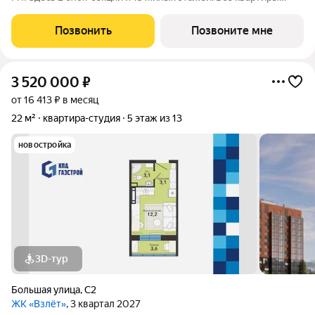
сдаются с отделкой под ключ, с комфортным оформлением
холлов, благоустроенным двором. В квартирографии,
Позвонить
Позвоните мне
традиционно, представлен широкий
3 520 000
₽
от 16 413 ₽ в месяц
22 м²
квартира-студия
5 этаж из 13
новостройка
3D-тур
Большая улица
,
С2
ЖК «Взлёт»
, 3 квартал 2027