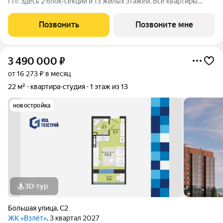
ГП! Здесь 2 блок-секции и 13 жилых этажей. Все квартиры
сдаются с отделкой под ключ, с комфортным оформлением
холлов, благоустроенным двором. В квартирографии,
Позвонить
Позвоните мне
традиционно, представлен широкий
3 490 000
₽
от 16 273 ₽ в месяц
22 м²
квартира-студия
1 этаж из 13
новостройка
3D-тур
Большая улица
,
С2
ЖК «Взлёт»
, 3 квартал 2027