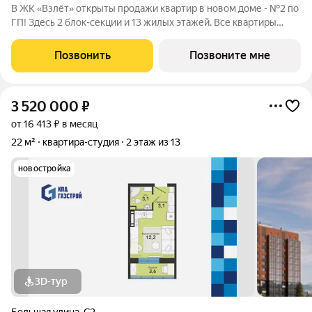
В ЖК «Взлёт» открыты продажи квартир в новом доме - №2 по
ГП! Здесь 2 блок-секции и 13 жилых этажей. Все квартиры
сдаются с отделкой под ключ, с комфортным оформлением
холлов, благоустроенным двором. В квартирографии,
Позвонить
Позвоните мне
традиционно, представлен широкий
3 520 000
₽
от 16 413 ₽ в месяц
22 м²
квартира-студия
2 этаж из 13
новостройка
3D-тур