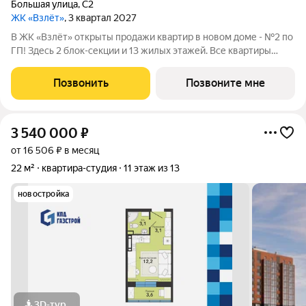
Большая улица
,
С2
ЖК «Взлёт»
, 3 квартал 2027
В ЖК «Взлёт» открыты продажи квартир в новом доме - №2 по
ГП! Здесь 2 блок-секции и 13 жилых этажей. Все квартиры
сдаются с отделкой под ключ, с комфортным оформлением
холлов, благоустроенным двором. В квартирографии,
Позвонить
Позвоните мне
традиционно, представлен широкий
3 540 000
₽
от 16 506 ₽ в месяц
22 м²
квартира-студия
11 этаж из 13
новостройка
3D-тур