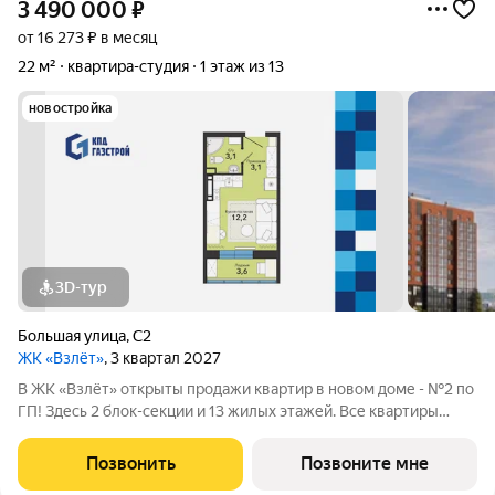
3 490 000
₽
от 16 273 ₽ в месяц
22 м²
квартира-студия
1 этаж из 13
новостройка
3D-тур
Большая улица
,
С2
ЖК «Взлёт»
, 3 квартал 2027
В ЖК «Взлёт» открыты продажи квартир в новом доме - №2 по
ГП! Здесь 2 блок-секции и 13 жилых этажей. Все квартиры
сдаются с отделкой под ключ, с комфортным оформлением
холлов, благоустроенным двором. В квартирографии,
Позвонить
Позвоните мне
традиционно, представлен широкий