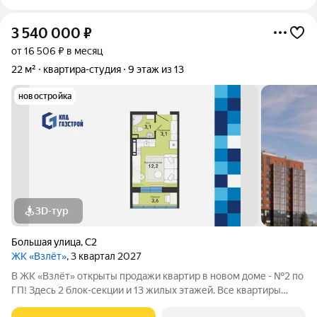
3 540 000
₽
от 16 506 ₽ в месяц
22 м²
квартира-студия
9 этаж из 13
новостройка
3D-тур
Большая улица
,
С2
ЖК «Взлёт»
, 3 квартал 2027
В ЖК «Взлёт» открыты продажи квартир в новом доме - №2 по
ГП! Здесь 2 блок-секции и 13 жилых этажей. Все квартиры
сдаются с отделкой под ключ, с комфортным оформлением