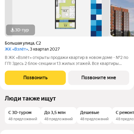
3D-тур
Большая улица
,
С2
ЖК «Взлёт»
, 3 квартал 2027
В ЖК «Взлёт» открыты продажи квартир в новом доме - №2 по
ГП! Здесь 2 блок-секции и 13 жилых этажей. Все квартиры
сдаются с отделкой под ключ, с комфортным оформлением
холлов, благоустроенным двором. В квартирографии,
Позвонить
Позвоните мне
традиционно, представлен широкий
Люди также ищут
С 3D-туром
До 3,5 млн
Дешевые
С ремон
48 предложений
48 предложений
48 предложений
48 предл