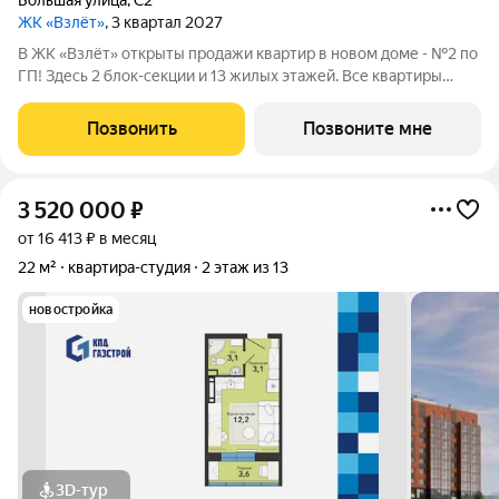
Большая улица
,
С2
ЖК «Взлёт»
, 3 квартал 2027
В ЖК «Взлёт» открыты продажи квартир в новом доме - №2 по
ГП! Здесь 2 блок-секции и 13 жилых этажей. Все квартиры
сдаются с отделкой под ключ, с комфортным оформлением
холлов, благоустроенным двором. В квартирографии,
Позвонить
Позвоните мне
традиционно, представлен широкий
3 520 000
₽
от 16 413 ₽ в месяц
22 м²
квартира-студия
2 этаж из 13
новостройка
3D-тур