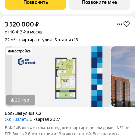
холлов, благоустроенным двором. В квартирографии,
Позвонить
Позвоните мне
традиционно, представлен широкий
3 520 000
₽
от 16 413 ₽ в месяц
22 м²
квартира-студия
5 этаж из 13
новостройка
3D-тур
Большая улица
,
С2
ЖК «Взлёт»
, 3 квартал 2027
В ЖК «Взлёт» открыты продажи квартир в новом доме - №2 по
ГП! Здесь 2 блок-секции и 13 жилых этажей. Все квартиры