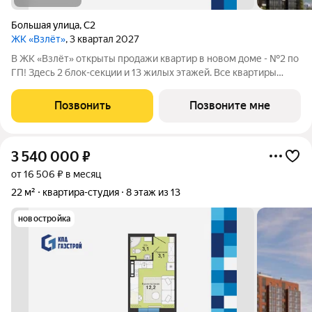
Большая улица
,
С2
ЖК «Взлёт»
, 3 квартал 2027
В ЖК «Взлёт» открыты продажи квартир в новом доме - №2 по
ГП! Здесь 2 блок-секции и 13 жилых этажей. Все квартиры
сдаются с отделкой под ключ, с комфортным оформлением
холлов, благоустроенным двором. В квартирографии,
Позвонить
Позвоните мне
традиционно, представлен широкий
3 540 000
₽
от 16 506 ₽ в месяц
22 м²
квартира-студия
8 этаж из 13
новостройка