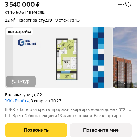
3 540 000
₽
от 16 506 ₽ в месяц
22 м²
квартира-студия
9 этаж из 13
новостройка
3D-тур
Большая улица
,
С2
ЖК «Взлёт»
, 3 квартал 2027
В ЖК «Взлёт» открыты продажи квартир в новом доме - №2 по
ГП! Здесь 2 блок-секции и 13 жилых этажей. Все квартиры
сдаются с отделкой под ключ, с комфортным оформлением
холлов, благоустроенным двором. В квартирографии,
Позвонить
Позвоните мне
традиционно, представлен широкий