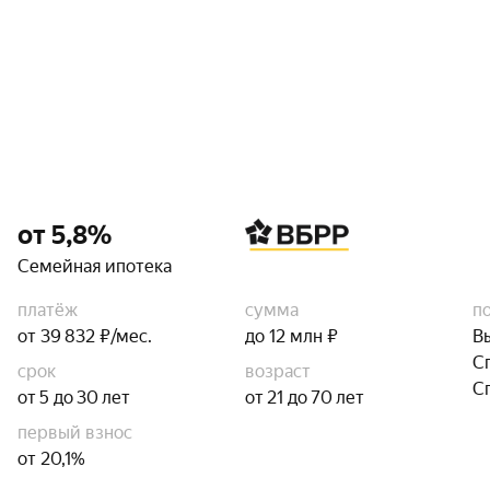
от 5,8%
Семейная ипотека
платёж
сумма
п
от 39 832 ₽/мес.
до 12 млн ₽
В
С
срок
возраст
С
от 5 до 30 лет
от 21 до 70 лет
первый взнос
от 20,1%