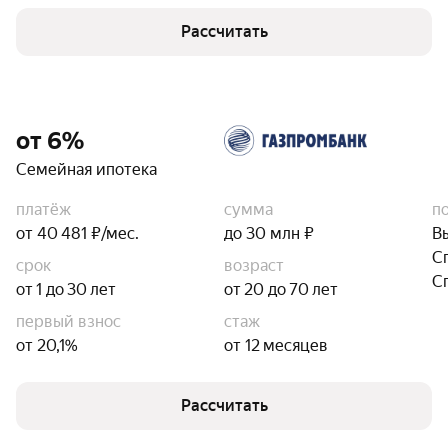
Рассчитать
от 6%
Семейная ипотека
платёж
сумма
п
от 40 481 ₽/мес.
до 30 млн ₽
В
С
срок
возраст
С
от 1 до 30 лет
от 20 до 70 лет
первый взнос
стаж
от 20,1%
от 12 месяцев
Рассчитать