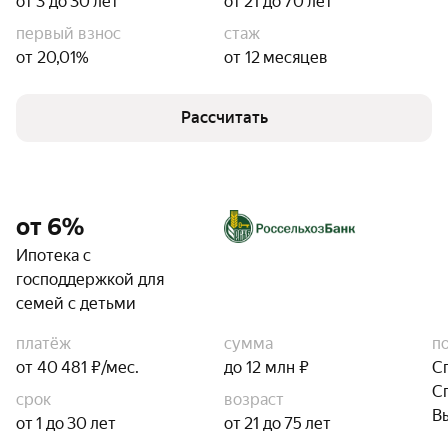
от 3 до 30 лет
от 21 до 70 лет
первый взнос
стаж
от 20,01%
от 12 месяцев
Рассчитать
от 6%
Ипотека с
господдержкой для
семей с детьми
платёж
сумма
п
от 40 481 ₽/мес.
до 12 млн ₽
С
С
срок
возраст
В
от 1 до 30 лет
от 21 до 75 лет