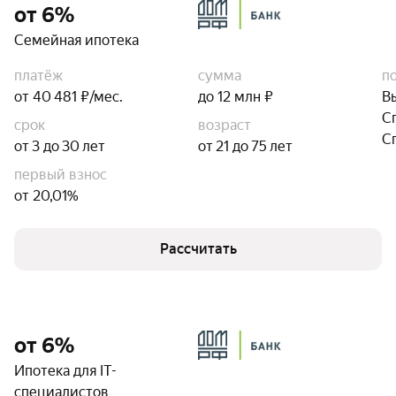
от 6%
Семейная ипотека
платёж
сумма
п
от 40 481 ₽/мес.
до 12 млн ₽
В
С
срок
возраст
С
от 3 до 30 лет
от 21 до 75 лет
первый взнос
от 20,01%
Рассчитать
от 6%
Ипотека для IT-
специалистов