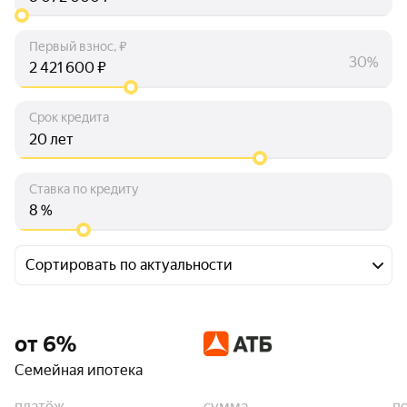
Первый взнос, ₽
30%
₽
Срок кредита
лет
Ставка по кредиту
%
Сортировать по актуальности
от 6%
Семейная ипотека
платёж
сумма
п