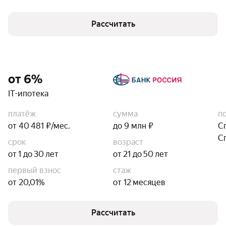
Рассчитать
от 6%
IT-ипотека
платёж
сумма
п
от 40 481 ₽/мес.
до 9 млн ₽
С
С
срок
возраст
от 1 до 30 лет
от 21 до 50 лет
первый взнос
стаж
от 20,01%
от 12 месяцев
Рассчитать