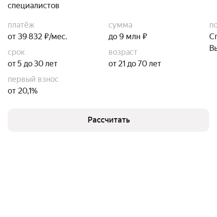
специалистов
платёж
сумма
п
от 39 832 ₽/мес.
до 9 млн ₽
С
В
срок
возраст
от 5 до 30 лет
от 21 до 70 лет
первый взнос
от 20,1%
Рассчитать