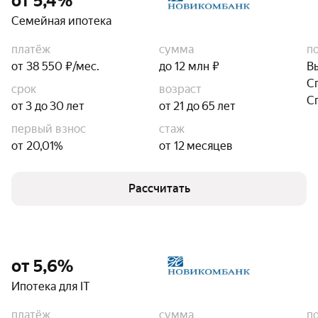
от 5,4%
Семейная ипотека
платёж
сумма
п
от 38 550 ₽/мес.
до 12 млн ₽
В
С
срок
возраст
С
от 3 до 30 лет
от 21 до 65 лет
первый взнос
стаж
от 20,01%
от 12 месяцев
Рассчитать
от 5,6%
Ипотека для IT
платёж
сумма
п