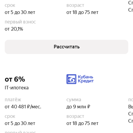
С
срок
возраст
С
от 5 до 30 лет
от 18 до 75 лет
первый взнос
от 20,1%
Рассчитать
от 6%
IT-ипотека
платёж
сумма
п
от 40 481 ₽/мес.
до 9 млн ₽
В
С
срок
возраст
С
от 5 до 30 лет
от 18 до 75 лет
первый взнос