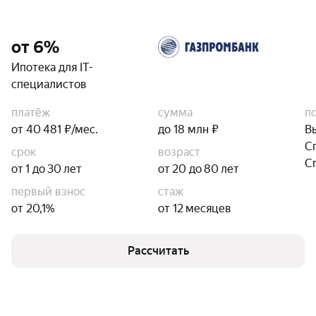
от 6%
Ипотека для IT-
специалистов
платёж
сумма
п
от 40 481 ₽/мес.
до 18 млн ₽
В
С
срок
возраст
С
от 1 до 30 лет
от 20 до 80 лет
первый взнос
стаж
от 20,1%
от 12 месяцев
Рассчитать