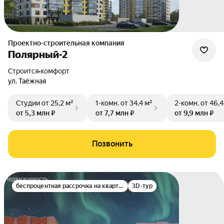
Проектно-строительная компания
Полярный-2
Строится
•
комфорт
ул. Таёжная
Студии
от 25,2 м²
1-комн.
от 34,4 м²
2-комн.
от 46,4
от 5,3 млн ₽
от 7,7 млн ₽
от 9,9 млн ₽
Позвонить
беспроцентная рассрочка на квартиры
3D-тур