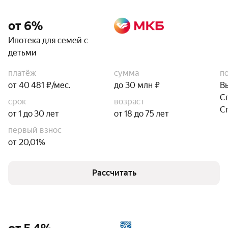
от 6%
Ипотека для семей с
детьми
платёж
сумма
п
от 40 481 ₽/мес.
до 30 млн ₽
В
С
срок
возраст
С
от 1 до 30 лет
от 18 до 75 лет
первый взнос
от 20,01%
Рассчитать