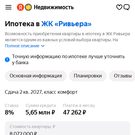
Ипотека в
ЖК «Ривьера»
Возможность приобретения квартиры в ипотеку в ЖК Ривьера
является одним из важных условий выбора квартиры. На
странице мы собрали программы кредитования банков для
Полное описание
покупки квартиры в ипотеку от 3.5%.
Точную информацию по ипотеке лучше уточнять
у банка
Основная информация
Планировки
Отзывы
Сдача 2 кв. 2027, класс комфорт
Ставка
Сумма кредита
Платёж в месяц
8%
5,65 млн ₽
47 262 ₽
Стоимость квартиры, ₽
₽