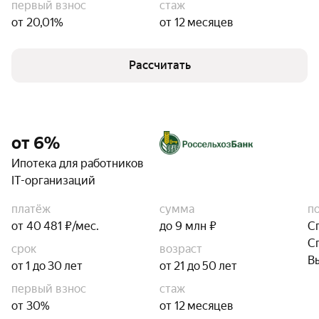
первый взнос
стаж
от 20,01%
от 12 месяцев
Рассчитать
от 6%
Ипотека для работников
IT-организаций
платёж
сумма
п
от 40 481 ₽/мес.
до 9 млн ₽
С
С
срок
возраст
В
от 1 до 30 лет
от 21 до 50 лет
первый взнос
стаж
от 30%
от 12 месяцев