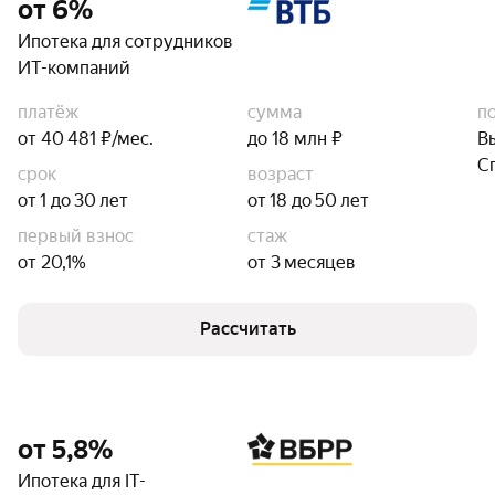
от 6%
Ипотека для сотрудников
ИТ-компаний
платёж
сумма
п
от 40 481 ₽/мес.
до 18 млн ₽
В
С
срок
возраст
от 1 до 30 лет
от 18 до 50 лет
первый взнос
стаж
от 20,1%
от 3 месяцев
Рассчитать
от 5,8%
Ипотека для IT-