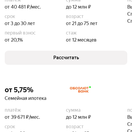
от 40 481 ₽/мес.
до 12 млн ₽
В
С
срок
возраст
С
от 3 до 30 лет
от 21 до 75 лет
первый взнос
стаж
от 20,1%
от 12 месяцев
Рассчитать
от 5,75%
Семейная ипотека
платёж
сумма
п
от 39 671 ₽/мес.
до 12 млн ₽
В
С
срок
возраст
С