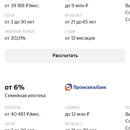
от 39 188 ₽/мес.
до 9 млн ₽
В
С
срок
возраст
С
от 3 до 30 лет
от 21 до 65 лет
первый взнос
стаж
от 20,01%
от 12 месяцев
Рассчитать
от 6%
Семейная ипотека
платёж
сумма
п
от 40 481 ₽/мес.
до 12 млн ₽
В
С
срок
возраст
С