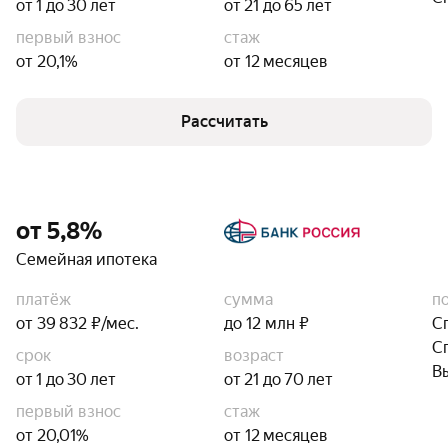
от 1 до 30 лет
от 21 до 65 лет
первый взнос
стаж
от 20,1%
от 12 месяцев
Рассчитать
от 5,8%
Семейная ипотека
платёж
сумма
п
от 39 832 ₽/мес.
до 12 млн ₽
С
С
срок
возраст
В
от 1 до 30 лет
от 21 до 70 лет
первый взнос
стаж
от 20,01%
от 12 месяцев