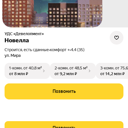
УДС «Девелопмент»
Новелла
Строится, есть сданные
•
комфорт +
•
4.4 (35)
ул. Мира
1-комн.
от 40,8 м²
2-комн.
от 48,5 м²
3-комн.
от 75,
от 8 млн ₽
от 9,2 млн ₽
от 14,2 млн ₽
Позвонить
Позвонить