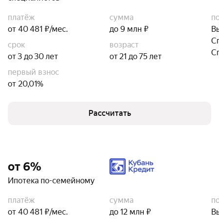
платёж
сумма
п
от 40 481 ₽/мес.
до 9 млн ₽
В
С
срок
возраст
С
от 3 до 30 лет
от 21 до 75 лет
первый взнос
от 20,01%
Рассчитать
от 6%
Ипотека по-семейному
платёж
сумма
п
от 40 481 ₽/мес.
до 12 млн ₽
В