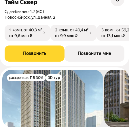
Тайм Сквер
Сдан
•
бизнес
•
4.2 (60)
Новосибирск, ул. Дачная, 2
1-комн.
от 40,3 м²
2-комн.
от 40,4 м²
3-комн.
от 59,
от 9,6 млн ₽
от 9,9 млн ₽
от 13,1 млн ₽
Позвонить
Позвоните мне
рассрочка с ПВ 30%
3D-тур