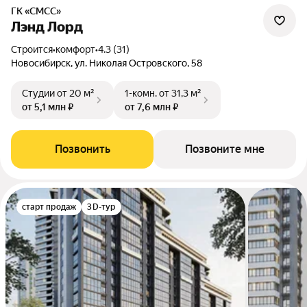
ГК «СМСС»
Лэнд Лорд
Строится
•
комфорт
•
4.3 (31)
Новосибирск, ул. Николая Островского, 58
Студии
от 20 м²
1-комн.
от 31,3 м²
от 5,1 млн ₽
от 7,6 млн ₽
Позвонить
Позвоните мне
старт продаж
3D-тур