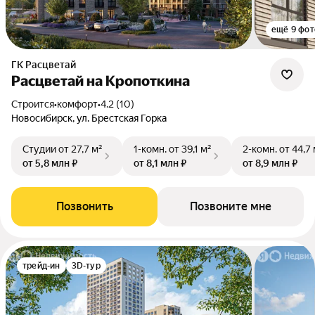
ещё 9 фот
ГК Расцветай
Расцветай на Кропоткина
Строится
•
комфорт
•
4.2 (10)
Новосибирск, ул. Брестская Горка
Студии
от 27,7 м²
1-комн.
от 39,1 м²
2-комн.
от 44,7
от 5,8 млн ₽
от 8,1 млн ₽
от 8,9 млн ₽
Позвонить
Позвоните мне
трейд-ин
3D-тур