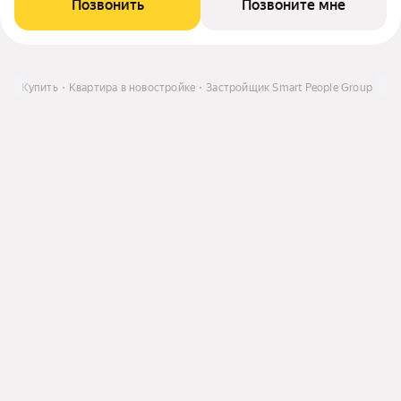
Позвонить
Позвоните мне
ти
Купить
Квартира в новостройке
Застройщик Smart People Group