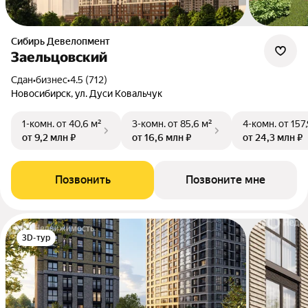
Сибирь Девелопмент
Заельцовский
Сдан
•
бизнес
•
4.5 (712)
Новосибирск, ул. Дуси Ковальчук
1-комн.
от 40,6 м²
3-комн.
от 85,6 м²
4-комн.
от 157
от 9,2 млн ₽
от 16,6 млн ₽
от 24,3 млн ₽
Позвонить
Позвоните мне
3D-тур