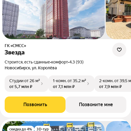
ГК «СМСС»
Звезда
Строится, есть сданные
•
комфорт
•
4.3 (93)
Новосибирск, ул. Королёва
Студии
от 26 м²
1-комн.
от 35,2 м²
2-комн.
от 39,5 
от 5,7 млн ₽
от 7,1 млн ₽
от 7,9 млн ₽
Позвонить
Позвоните мне
скидка до 4%
3D-тур