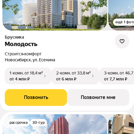
ещё 1 фот
Брусника
Молодость
Строится
•
комфорт
Новосибирск, ул. Есенина
1-комн.
от 18,4 м²
2-комн.
от 33,8 м²
3-комн.
от 46,7
от 4 млн ₽
от 6 млн ₽
от 7,7 млн ₽
Позвонить
Позвоните мне
рассрочка
3D-тур