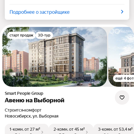
Подробнее о застройщике
старт продаж
3D-тур
ещё 4 фот
Smart People Group
Авеню на Выборной
Строится
•
комфорт
Новосибирск, ул. Выборная
1-комн.
от 27 м²
2-комн.
от 45 м²
3-комн.
от 53,4 м²