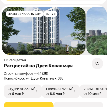
скидка до 4 000 руб./м²
3D-тур
ГК Расцветай
Расцветай на Дуси Ковальчук
Строится
•
комфорт +
•
4.4 (25)
Новосибирск, ул. Дуси Ковальчук, 385
Студии
от 22,5 м²
1-комн.
от 42,6 м²
2-комн.
от 56,4
от 6 млн ₽
от 8,6 млн ₽
от 10 млн ₽