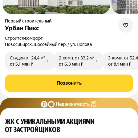
Первый строительный
Урбан Пикс
Строится
•
комфорт
Новосибирск, Шоссейный пер. / ул. Попова
Студии
от 24,4 м²
2-комн.
от 33,2 м²
3-комн.
от 52,4
от 5,1 млн ₽
от 6,3 млн ₽
от 8,1 млн ₽
Позвонить
ЖК С УНИКАЛЬНЫМИ АКЦИЯМИ
ОТ ЗАСТРОЙЩИКОВ