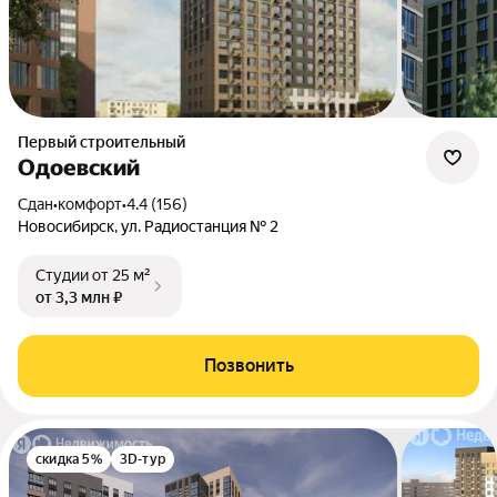
Первый строительный
Одоевский
Сдан
•
комфорт
•
4.4 (156)
Новосибирск, ул. Радиостанция № 2
Студии
от 25 м²
от 3,3 млн ₽
Позвонить
скидка 5%
3D-тур