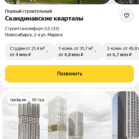
Первый строительный
Скандинавские кварталы
Строится
•
комфорт
•
3.5 (33)
Новосибирск, 2-я ул. Марата
Студии
от 21,4 м²
1-комн.
от 31,7 м²
2-комн.
от 45,8
от 4 млн ₽
от 4,8 млн ₽
от 6,7 млн ₽
Позвонить
трейд-ин
3D-тур