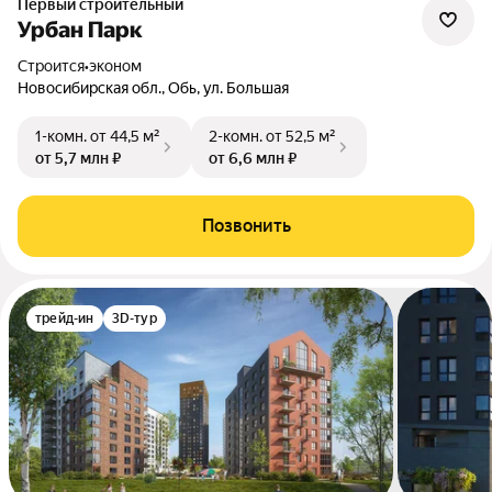
Первый строительный
Урбан Парк
Строится
•
эконом
Новосибирская обл., Обь, ул. Большая
1-комн.
от 44,5 м²
2-комн.
от 52,5 м²
от 5,7 млн ₽
от 6,6 млн ₽
Позвонить
трейд-ин
3D-тур