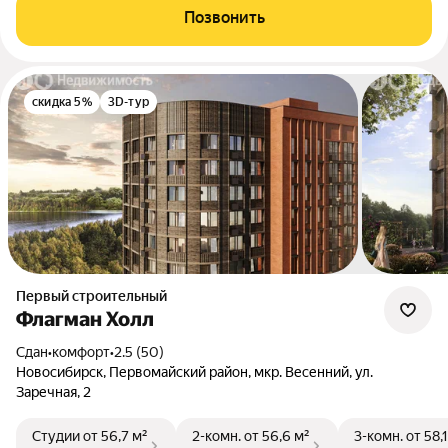
Позвонить
скидка 5%
3D-тур
Первый строительный
Флагман Холл
Сдан
•
комфорт
•
2.5 (50)
Новосибирск, Первомайский район, мкр. Весенний, ул.
Заречная, 2
Студии
от 56,7 м²
2-комн.
от 56,6 м²
3-комн.
от 58,