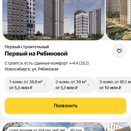
Первый строительный
Первый на Рябиновой
Строится, есть сданные
•
комфорт +
•
4.4 (252)
Новосибирск, ул. Рябиновая
1-комн.
от 38,8 м²
2-комн.
от 39 м²
3-комн.
от 85,1 м
от 5,5 млн ₽
от 5,1 млн ₽
от 10 млн ₽
Позвонить
старт продаж от 139 тыс.руб./м²
3D-тур