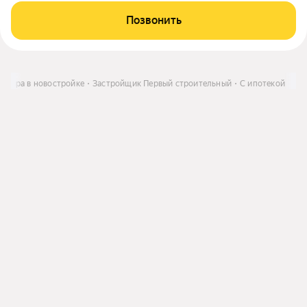
Позвонить
артира в новостройке
Застройщик Первый строительный
С ипотекой