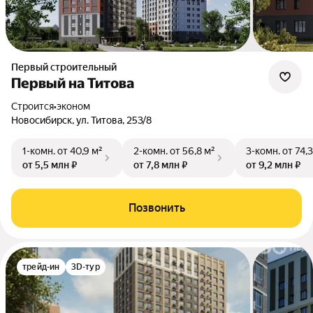
Первый строительный
Первый на Титова
Строится
•
эконом
Новосибирск, ул. Титова, 253/8
1-комн.
от 40,9 м²
2-комн.
от 56,8 м²
3-комн.
от 74,
от 5,5 млн ₽
от 7,8 млн ₽
от 9,2 млн ₽
Позвонить
трейд-ин
3D-тур