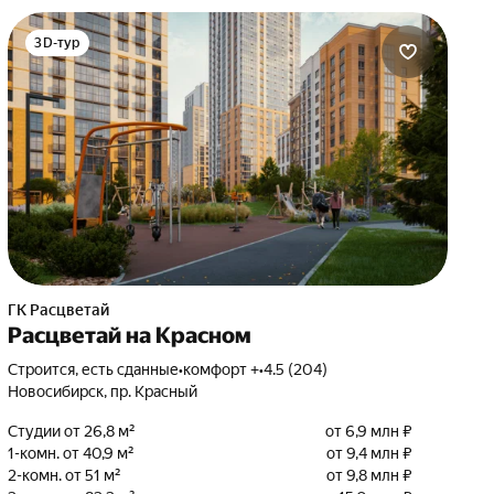
3D-тур
ГК Расцветай
Расцветай на Красном
Строится, есть сданные
•
комфорт +
•
4.5 (204)
Новосибирск, пр. Красный
Студии от 26,8 м²
от 6,9 млн ₽
1-комн. от 40,9 м²
от 9,4 млн ₽
2-комн. от 51 м²
от 9,8 млн ₽