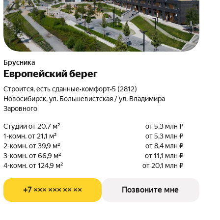
Брусника
Европейский берег
Строится, есть сданные
•
комфорт
•
5 (2812)
Новосибирск, ул. Большевистская / ул. Владимира
Заровного
Студии от 20,7 м²
от 5,3 млн ₽
1-комн. от 21,1 м²
от 5,3 млн ₽
2-комн. от 39,9 м²
от 8,4 млн ₽
3-комн. от 66,9 м²
от 11,1 млн ₽
4-комн. от 124,9 м²
от 20,1 млн ₽
+7 ××× ××× ×× ××
Позвоните мне