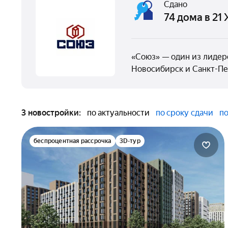
Сдано
74 дома в 21
«Союз» — один из лидер
Новосибирск и Санкт-Пе
3 новостройки:
по актуальности
по сроку сдачи
по
беспроцентная рассрочка
3D-тур