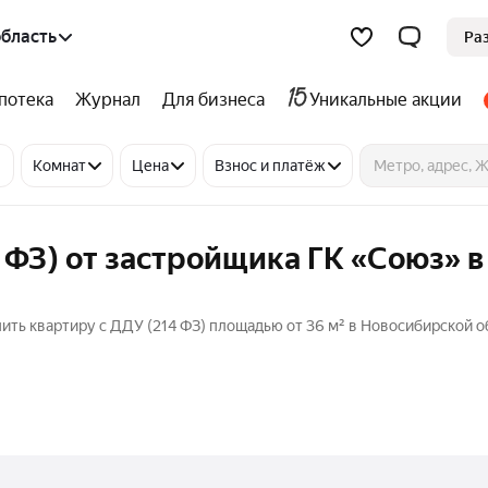
бласть
Ра
потека
Журнал
Для бизнеса
Уникальные акции
Комнат
Цена
Взнос и платёж
 ФЗ) от застройщика ГК «Союз» в
ить квартиру с ДДУ (214 ФЗ) площадью от 36 м² в Новосибирской о