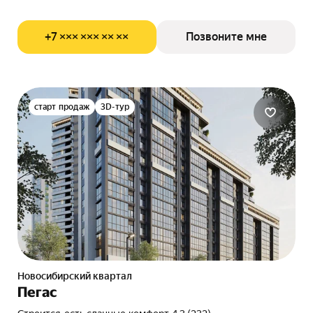
+7 ××× ××× ×× ××
Позвоните мне
старт продаж
3D-тур
Новосибирский квартал
Пегас