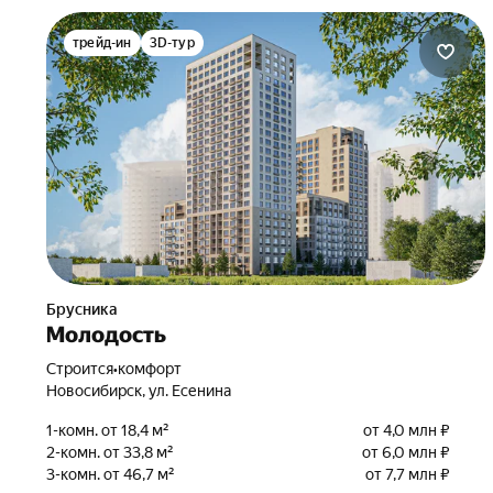
трейд-ин
3D-тур
Брусника
Молодость
Строится
•
комфорт
Новосибирск, ул. Есенина
1-комн. от 18,4 м²
от 4,0 млн ₽
2-комн. от 33,8 м²
от 6,0 млн ₽
3-комн. от 46,7 м²
от 7,7 млн ₽