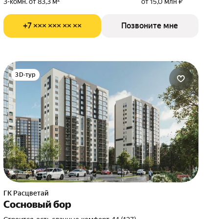
3-комн. от 83,3 м²
от 15,0 млн ₽
+7 ××× ××× ×× ××
Позвоните мне
3D-тур
ГК Расцветай
Сосновый бор