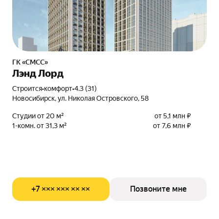
ГК «СМСС»
Лэнд Лорд
Строится
•
комфорт
•
4.3 (31)
Новосибирск, ул. Николая Островского, 58
Студии от 20 м²
от 5,1 млн ₽
1-комн. от 31,3 м²
от 7,6 млн ₽
+7 ××× ××× ×× ××
Позвоните мне