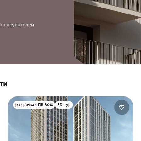
х покупателей
ти
рассрочка с ПВ 30%
3D-тур