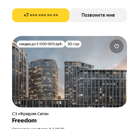
+7 ××× ××× ×× ××
Позвоните мне
скидки до 5 000 000 руб.
3D-тур
СЗ «Фридом-Сити»
Freedom