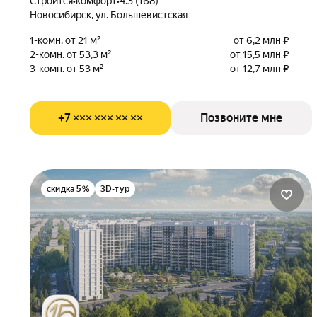
Строится
•
комфорт
•
4.3 (168)
Новосибирск, ул. Большевистская
1-комн. от 21 м²
от 6,2 млн ₽
2-комн. от 53,3 м²
от 15,5 млн ₽
3-комн. от 53 м²
от 12,7 млн ₽
+7 ××× ××× ×× ××
Позвоните мне
скидка 5%
3D-тур