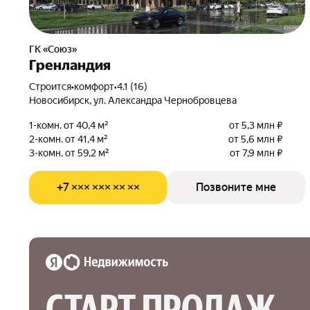
ГК «Союз»
Гренландия
Строится
•
комфорт
•
4.1 (16)
Новосибирск, ул. Александра Чернобровцева
1-комн. от 40,4 м²
от 5,3 млн ₽
2-комн. от 41,4 м²
от 5,6 млн ₽
3-комн. от 59,2 м²
от 7,9 млн ₽
+7 ××× ××× ×× ××
Позвоните мне
СТАРТ ПРОДАЖ