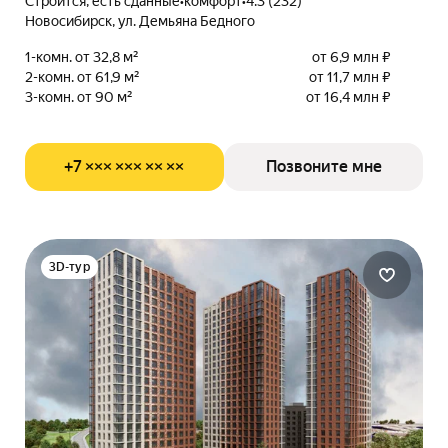
Строится, есть сданные
•
комфорт
•
4.3 (232)
Новосибирск, ул. Демьяна Бедного
1-комн. от 32,8 м²
от 6,9 млн ₽
2-комн. от 61,9 м²
от 11,7 млн ₽
3-комн. от 90 м²
от 16,4 млн ₽
+7 ××× ××× ×× ××
Позвоните мне
3D-тур