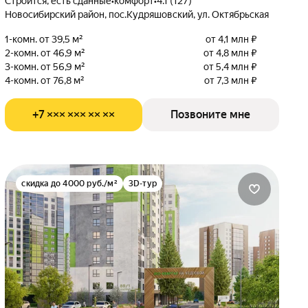
Строится, есть сданные
•
комфорт
•
4.1 (127)
Новосибирский район, пос.Кудряшовский, ул. Октябрьская
1-комн. от 39,5 м²
от 4,1 млн ₽
2-комн. от 46,9 м²
от 4,8 млн ₽
3-комн. от 56,9 м²
от 5,4 млн ₽
4-комн. от 76,8 м²
от 7,3 млн ₽
+7 ××× ××× ×× ××
Позвоните мне
скидка до 4000 руб./м²
3D-тур