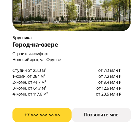
Брусника
Город-на-озере
Строится
•
комфорт
Новосибирск, ул. Фрунзе
Студии от 23,3 м²
от 7,0 млн ₽
1-комн. от 25,1 м²
от 7,2 млн ₽
2-комн. от 41,7 м²
от 9,4 млн ₽
3-комн. от 61,7 м²
от 12,5 млн ₽
4-комн. от 117,6 м²
от 23,5 млн ₽
+7 ××× ××× ×× ××
Позвоните мне