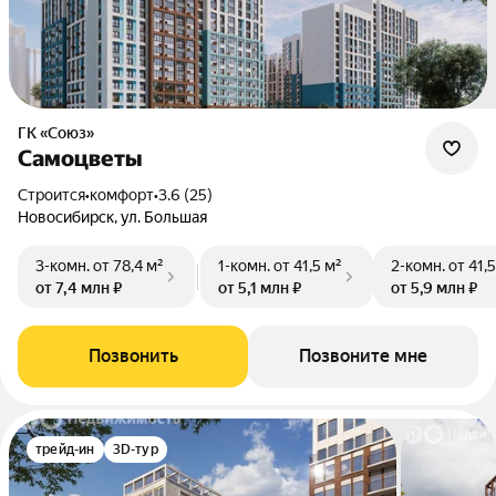
ГК «Союз»
Самоцветы
Строится
•
комфорт
•
3.6 (25)
Новосибирск, ул. Большая
3-комн.
от 78,4 м²
1-комн.
от 41,5 м²
2-комн.
от 41,
от 7,4 млн ₽
от 5,1 млн ₽
от 5,9 млн ₽
Позвонить
Позвоните мне
трейд-ин
3D-тур