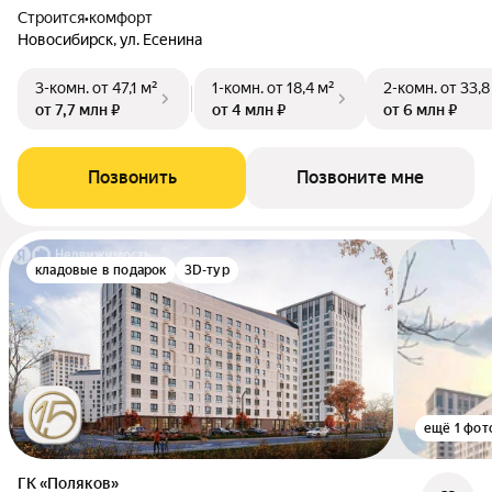
Строится
•
комфорт
Новосибирск, ул. Есенина
3-комн.
от 47,1 м²
1-комн.
от 18,4 м²
2-комн.
от 33,8
от 7,7 млн ₽
от 4 млн ₽
от 6 млн ₽
Позвонить
Позвоните мне
кладовые в подарок
3D-тур
ещё 1 фот
ГК «Поляков»