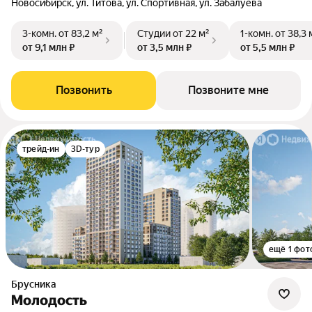
Новосибирск, ул. Титова, ул. Спортивная, ул. Забалуева
3-комн.
от 83,2 м²
Студии
от 22 м²
1-комн.
от 38,3 
от 9,1 млн ₽
от 3,5 млн ₽
от 5,5 млн ₽
Позвонить
Позвоните мне
трейд-ин
3D-тур
ещё 1 фот
Брусника
Молодость