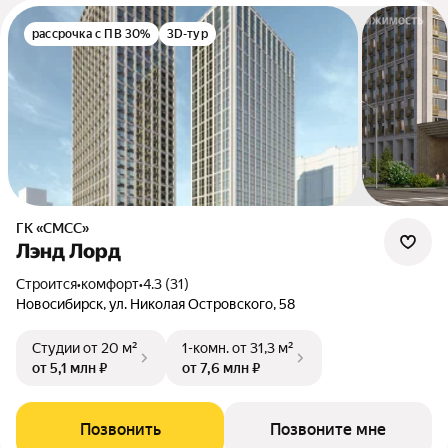
рассрочка с ПВ 30%
3D-тур
ГК «СМСС»
Лэнд Лорд
Строится
•
комфорт
•
4.3 (31)
Новосибирск, ул. Николая Островского, 58
Студии
от 20 м²
1-комн.
от 31,3 м²
от 5,1 млн ₽
от 7,6 млн ₽
Позвонить
Позвоните мне