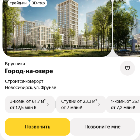
трейд-ин
3D-тур
Брусника
Город-на-озере
Строится
•
комфорт
Новосибирск, ул. Фрунзе
3-комн.
от 61,7 м²
Студии
от 23,3 м²
1-комн.
от 25,1
от 12,5 млн ₽
от 7 млн ₽
от 7,2 млн ₽
Позвонить
Позвоните мне