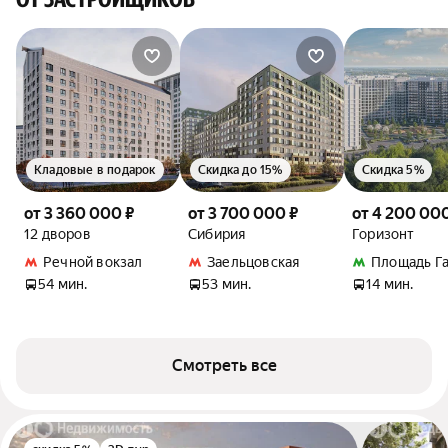
Кладовые в подарок
Скидка до 15%
Скидка 5%
от 3 360 000 ₽
от 3 700 000 ₽
от 4 200 000
12 дворов
Сибирия
Горизонт
Речной вокзал
Заельцовская
Площадь Г
54 мин.
53 мин.
14 мин.
Смотреть все