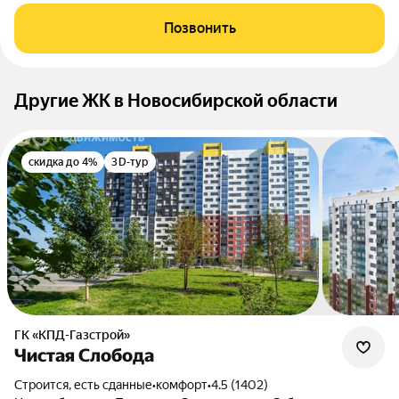
Позвонить
Другие ЖК в Новосибирской области
скидка до 4%
3D-тур
ГК «КПД-Газстрой»
Чистая Слобода
Строится, есть сданные
•
комфорт
•
4.5 (1402)