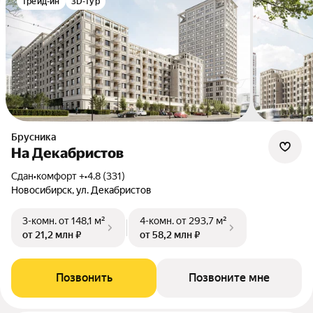
трейд-ин
3D-тур
Брусника
На Декабристов
Сдан
•
комфорт +
•
4.8 (331)
Новосибирск, ул. Декабристов
3-комн.
от 148,1 м²
4-комн.
от 293,7 м²
от 21,2 млн ₽
от 58,2 млн ₽
Позвонить
Позвоните мне