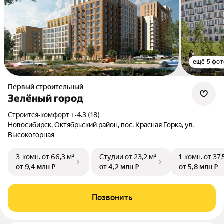
ещё 5 фот
Первый строительный
Зелёный город
Строится
•
комфорт +
•
4.3 (18)
Новосибирск, Октябрьский район, пос. Красная Горка, ул.
Высокогорная
3-комн.
от 66,3 м²
Студии
от 23,2 м²
1-комн.
от 37,
от 9,4 млн ₽
от 4,2 млн ₽
от 5,8 млн ₽
Позвонить