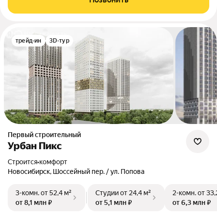
трейд-ин
3D-тур
Первый строительный
Урбан Пикс
Строится
•
комфорт
Новосибирск, Шоссейный пер. / ул. Попова
3-комн.
от 52,4 м²
Студии
от 24,4 м²
2-комн.
от 33,
от 8,1 млн ₽
от 5,1 млн ₽
от 6,3 млн ₽