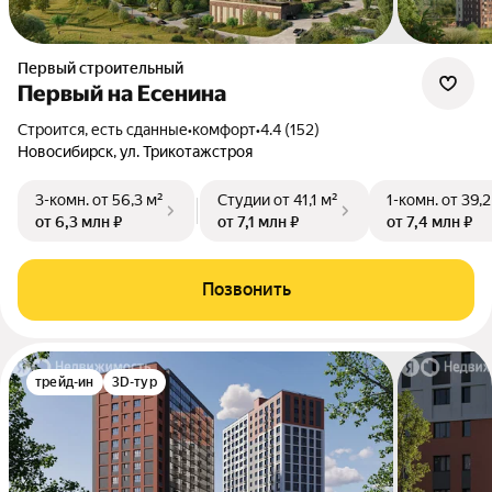
Первый строительный
Первый на Есенина
Строится, есть сданные
•
комфорт
•
4.4 (152)
Новосибирск, ул. Трикотажстроя
3-комн.
от 56,3 м²
Студии
от 41,1 м²
1-комн.
от 39,2
от 6,3 млн ₽
от 7,1 млн ₽
от 7,4 млн ₽
Позвонить
трейд-ин
3D-тур