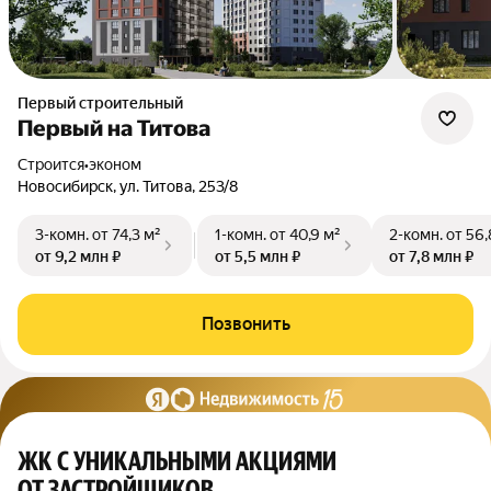
Первый строительный
Первый на Титова
Строится
•
эконом
Новосибирск, ул. Титова, 253/8
3-комн.
от 74,3 м²
1-комн.
от 40,9 м²
2-комн.
от 56,
от 9,2 млн ₽
от 5,5 млн ₽
от 7,8 млн ₽
Позвонить
ЖК С УНИКАЛЬНЫМИ АКЦИЯМИ
ОТ ЗАСТРОЙЩИКОВ