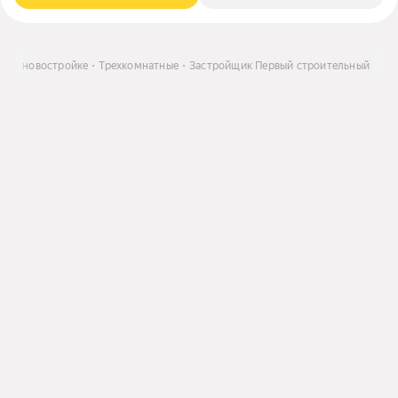
ра в новостройке
Трехкомнатные
Застройщик Первый строительный