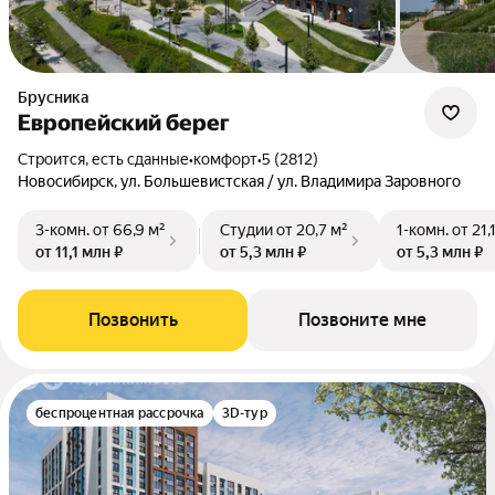
Брусника
Европейский берег
Строится, есть сданные
•
комфорт
•
5 (2812)
Новосибирск, ул. Большевистская / ул. Владимира Заровного
3-комн.
от 66,9 м²
Студии
от 20,7 м²
1-комн.
от 21,
от 11,1 млн ₽
от 5,3 млн ₽
от 5,3 млн ₽
Позвонить
Позвоните мне
беспроцентная рассрочка
3D-тур