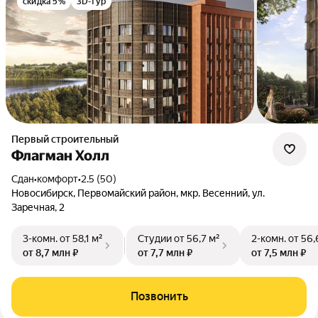
скидка 5%
3D-тур
Первый строительный
Флагман Холл
Сдан
•
комфорт
•
2.5 (50)
Новосибирск, Первомайский район, мкр. Весенний, ул.
Заречная, 2
3-комн.
от 58,1 м²
Студии
от 56,7 м²
2-комн.
от 56,
от 8,7 млн ₽
от 7,7 млн ₽
от 7,5 млн ₽
Позвонить