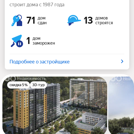
строит дома с 1987 года
71
13
дом
домов
сдан
строятся
1
дом
заморожен
Подробнее о застройщике
скидка 5%
3D-тур