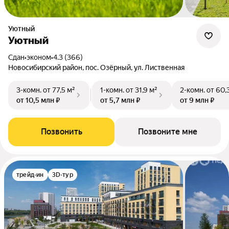
Уютный
Уютный
Сдан
•
эконом
•
4.3 (366)
Новосибирский район, пос. Озёрный, ул. Лиственная
3-комн.
от 77,5 м²
1-комн.
от 31,9 м²
2-комн.
от 60,
от 10,5 млн ₽
от 5,7 млн ₽
от 9 млн ₽
Позвонить
Позвоните мне
трейд-ин
3D-тур