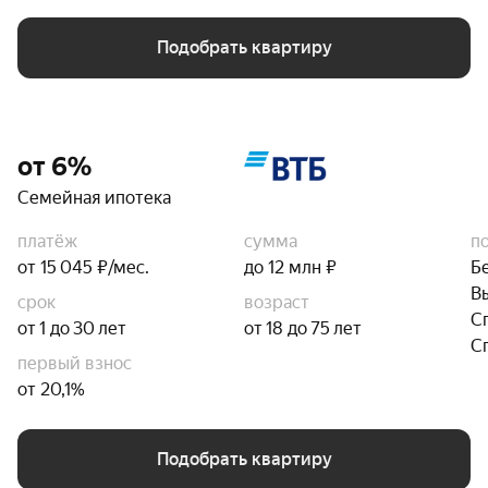
Подобрать квартиру
от 6%
Семейная ипотека
платёж
сумма
п
от 15 045 ₽/мес.
до 12 млн ₽
Б
В
срок
возраст
С
от 1 до 30 лет
от 18 до 75 лет
С
первый взнос
от 20,1%
Подобрать квартиру