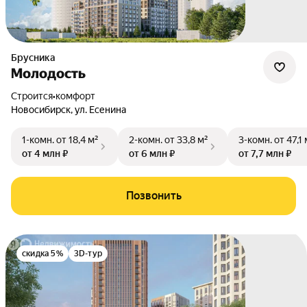
Брусника
Молодость
Строится
•
комфорт
Новосибирск
,
ул. Есенина
1-комн.
от 18,4 м²
2-комн.
от 33,8 м²
3-комн.
от 47,1 
от 4 млн ₽
от 6 млн ₽
от 7,7 млн ₽
Позвонить
скидка 5%
3D-тур