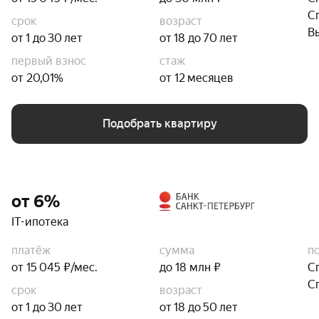
С
срок
возраст
В
от 1 до 30 лет
от 18 до 70 лет
первый взнос
стаж
от 20,01%
от 12 месяцев
Подобрать квартиру
от 6%
IT-ипотека
платёж
сумма
п
от 15 045 ₽/мес.
до 18 млн ₽
С
С
срок
возраст
от 1 до 30 лет
от 18 до 50 лет