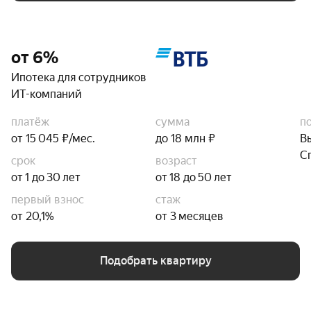
от 6%
Ипотека для сотрудников
ИТ-компаний
платёж
сумма
п
от 15 045 ₽/мес.
до 18 млн ₽
В
С
срок
возраст
от 1 до 30 лет
от 18 до 50 лет
первый взнос
стаж
от 20,1%
от 3 месяцев
Подобрать квартиру