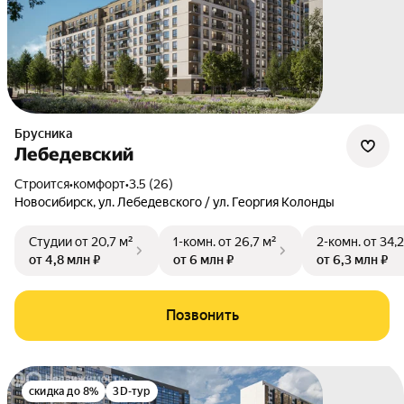
Брусника
Лебедевский
Строится
•
комфорт
•
3.5 (26)
Новосибирск
,
ул. Лебедевского / ул. Георгия Колонды
Студии
от 20,7 м²
1-комн.
от 26,7 м²
2-комн.
от 34,2
от 4,8 млн ₽
от 6 млн ₽
от 6,3 млн ₽
Позвонить
скидка до 8%
3D-тур