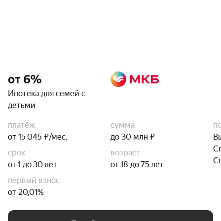
от 6%
Ипотека для семей с
детьми
платёж
сумма
п
от 15 045 ₽/мес.
до 30 млн ₽
В
С
срок
возраст
С
от 1 до 30 лет
от 18 до 75 лет
первый взнос
от 20,01%