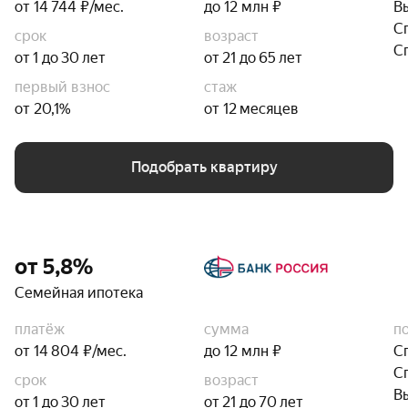
от 14 744 ₽/мес.
до 12 млн ₽
В
С
срок
возраст
С
от 1 до 30 лет
от 21 до 65 лет
первый взнос
стаж
от 20,1%
от 12 месяцев
Подобрать квартиру
от 5,8%
Семейная ипотека
платёж
сумма
п
от 14 804 ₽/мес.
до 12 млн ₽
С
С
срок
возраст
В
от 1 до 30 лет
от 21 до 70 лет