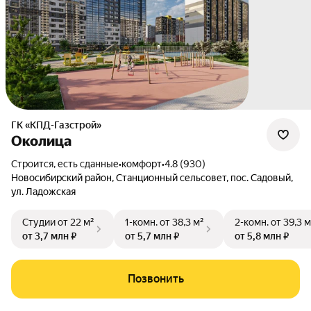
ГК «КПД-Газстрой»
Околица
Строится, есть сданные
•
комфорт
•
4.8 (930)
Новосибирский район
,
Станционный сельсовет
,
пос. Садовый
,
ул. Ладожская
Студии
от 22 м²
1-комн.
от 38,3 м²
2-комн.
от 39,3 м
от 3,7 млн ₽
от 5,7 млн ₽
от 5,8 млн ₽
Позвонить