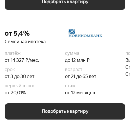
Подобрать квартиру
от 5,4%
Семейная ипотека
платёж
сумма
п
от 14 327 ₽/мес.
до 12 млн ₽
В
С
срок
возраст
С
от 3 до 30 лет
от 21 до 65 лет
первый взнос
стаж
от 20,01%
от 12 месяцев
Подобрать квартиру