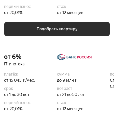
первый взнос
стаж
от 20,01%
от 12 месяцев
Подобрать квартиру
от 6%
IT-ипотека
платёж
сумма
п
от 15 045 ₽/мес.
до 9 млн ₽
С
С
срок
возраст
от 1 до 30 лет
от 21 до 50 лет
первый взнос
стаж
от 20,01%
от 12 месяцев