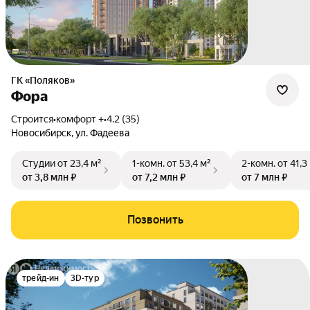
ГК «Поляков»
Фора
Строится
•
комфорт +
•
4.2 (35)
Новосибирск
,
ул. Фадеева
Студии
от 23,4 м²
1-комн.
от 53,4 м²
2-комн.
от 41,3
от 3,8 млн ₽
от 7,2 млн ₽
от 7 млн ₽
Позвонить
трейд-ин
3D-тур