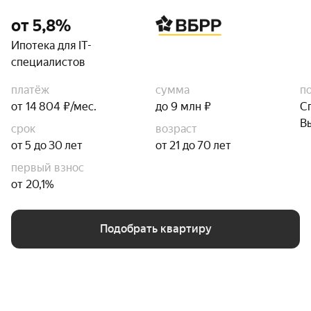
от 5,8%
Ипотека для IT-
специалистов
платёж
сумма
п
от 14 804 ₽/мес.
до 9 млн ₽
С
В
срок
возраст
от 5 до 30 лет
от 21 до 70 лет
первый взнос
от 20,1%
Подобрать квартиру