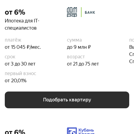
от 6%
Ипотека для IT-
специалистов
платёж
сумма
п
от 15 045 ₽/мес.
до 9 млн ₽
В
С
срок
возраст
С
от 3 до 30 лет
от 21 до 75 лет
первый взнос
от 20,01%
Подобрать квартиру
от 6%