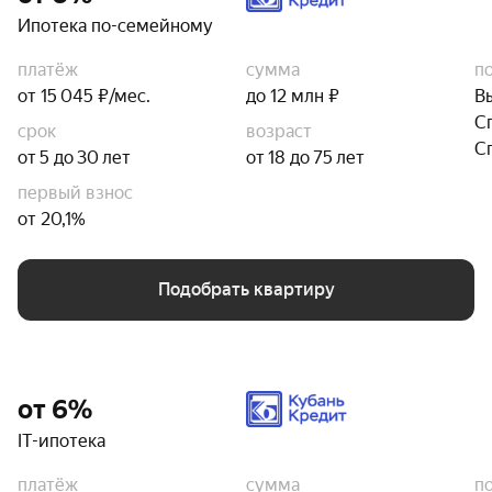
Ипотека по-семейному
платёж
сумма
п
от 15 045 ₽/мес.
до 12 млн ₽
В
С
срок
возраст
С
от 5 до 30 лет
от 18 до 75 лет
первый взнос
от 20,1%
Подобрать квартиру
от 6%
IT-ипотека
платёж
сумма
п