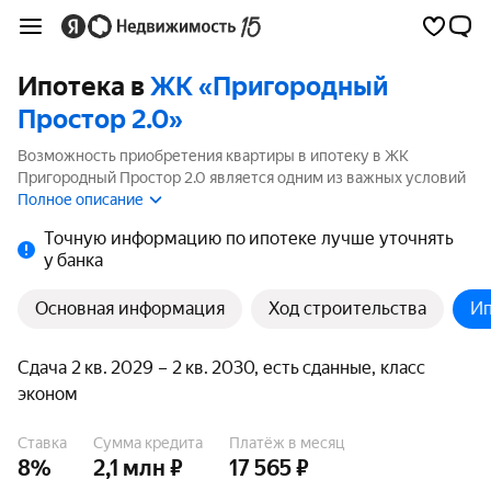
Ипотека в
ЖК «Пригородный
Простор 2.0»
Возможность приобретения квартиры в ипотеку в ЖК
Пригородный Простор 2.0 является одним из важных условий
выбора квартиры. На странице мы собрали программы
Полное описание
кредитования банков для покупки квартиры в ипотеку от 3.5%.
Точную информацию по ипотеке лучше уточнять
у банка
Основная информация
Ход строительства
Ип
Сдача 2 кв. 2029 – 2 кв. 2030, есть сданные, класс
эконом
Ставка
Сумма кредита
Платёж в месяц
8%
2,1 млн ₽
17 565 ₽