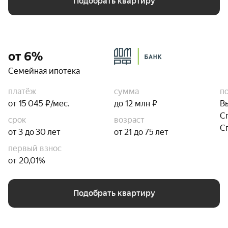
Подобрать квартиру
от 6%
Семейная ипотека
платёж
сумма
п
от 15 045 ₽/мес.
до 12 млн ₽
В
С
срок
возраст
С
от 3 до 30 лет
от 21 до 75 лет
первый взнос
от 20,01%
Подобрать квартиру