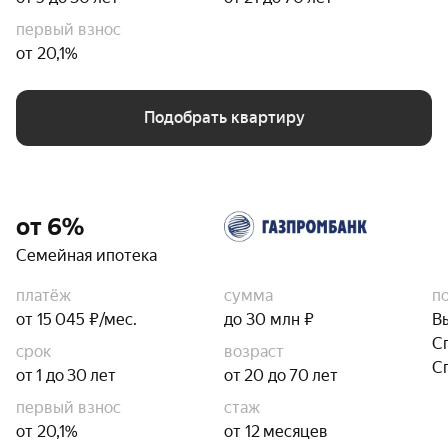
первый взнос
от 20,1%
Подобрать квартиру
от 6%
Семейная ипотека
платёж
сумма
п
от 15 045 ₽/мес.
до 30 млн ₽
В
С
срок
возраст
С
от 1 до 30 лет
от 20 до 70 лет
первый взнос
стаж
от 20,1%
от 12 месяцев