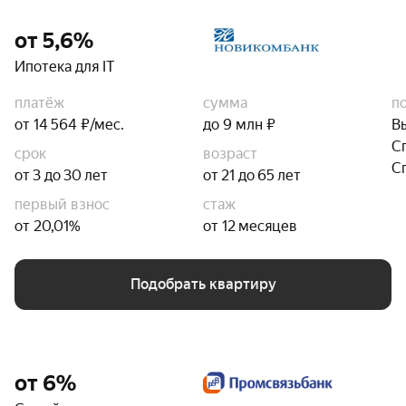
от 5,6%
Ипотека для IT
платёж
сумма
п
от 14 564 ₽/мес.
до 9 млн ₽
В
С
срок
возраст
С
от 3 до 30 лет
от 21 до 65 лет
первый взнос
стаж
от 20,01%
от 12 месяцев
Подобрать квартиру
от 6%