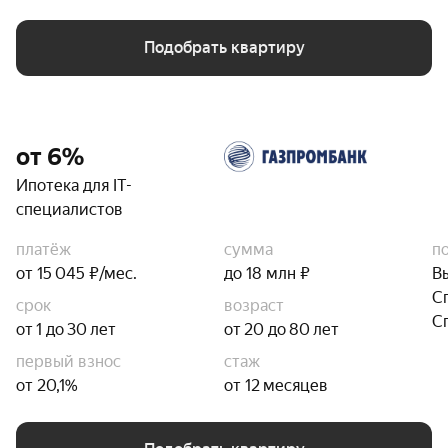
Подобрать квартиру
от 6%
Ипотека для IT-
специалистов
платёж
сумма
п
от 15 045 ₽/мес.
до 18 млн ₽
В
С
срок
возраст
С
от 1 до 30 лет
от 20 до 80 лет
первый взнос
стаж
от 20,1%
от 12 месяцев