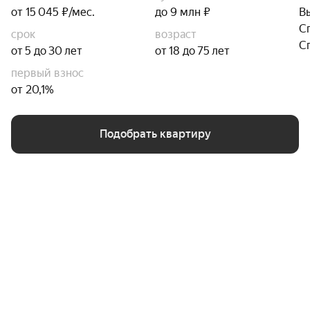
от 15 045 ₽/мес.
до 9 млн ₽
В
С
срок
возраст
С
от 5 до 30 лет
от 18 до 75 лет
первый взнос
от 20,1%
Подобрать квартиру