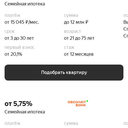
Семейная ипотека
платёж
сумма
п
от 15 045 ₽/мес.
до 12 млн ₽
В
С
срок
возраст
С
от 3 до 30 лет
от 21 до 75 лет
первый взнос
стаж
от 20,1%
от 12 месяцев
Подобрать квартиру
от 5,75%
Семейная ипотека
платёж
сумма
п