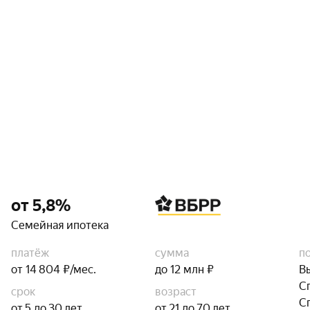
от 5,8%
Семейная ипотека
платёж
сумма
п
от 14 804 ₽/мес.
до 12 млн ₽
В
С
срок
возраст
С
от 5 до 30 лет
от 21 до 70 лет