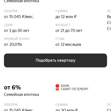
Семейная ипотека
платёж
сумма
п
от 15 045 ₽/мес.
до 12 млн ₽
В
С
срок
возраст
С
от 3 до 30 лет
от 21 до 70 лет
первый взнос
стаж
от 20,01%
от 12 месяцев
Подобрать квартиру
от 6%
Семейная ипотека
платёж
сумма
п
от 15 045 ₽/мес.
до 30 млн ₽
С