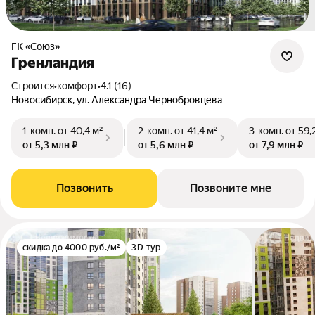
ГК «Союз»
Гренландия
Строится
•
комфорт
•
4.1 (16)
Новосибирск, ул. Александра Чернобровцева
1-комн.
от 40,4 м²
2-комн.
от 41,4 м²
3-комн.
от 59,
от 5,3 млн ₽
от 5,6 млн ₽
от 7,9 млн ₽
Позвонить
Позвоните мне
скидка до 4000 руб./м²
3D-тур