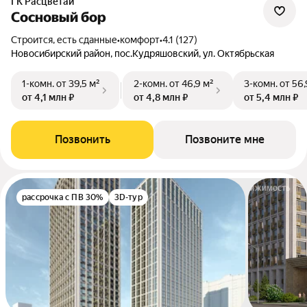
ГК Расцветай
Сосновый бор
Строится, есть сданные
•
комфорт
•
4.1 (127)
Новосибирский район, пос.Кудряшовский, ул. Октябрьская
1-комн.
от 39,5 м²
2-комн.
от 46,9 м²
3-комн.
от 56,
от 4,1 млн ₽
от 4,8 млн ₽
от 5,4 млн ₽
Позвонить
Позвоните мне
рассрочка с ПВ 30%
3D-тур