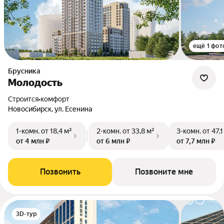
ещё 1 фот
Брусника
Молодость
Строится
•
комфорт
Новосибирск, ул. Есенина
1-комн.
от 18,4 м²
2-комн.
от 33,8 м²
3-комн.
от 47,1
от 4 млн ₽
от 6 млн ₽
от 7,7 млн ₽
Позвонить
Позвоните мне
3D-тур