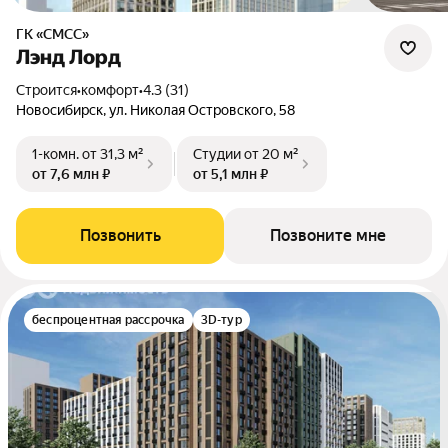
ГК «СМСС»
Лэнд Лорд
Строится
•
комфорт
•
4.3 (31)
Новосибирск, ул. Николая Островского, 58
1-комн.
от 31,3 м²
Студии
от 20 м²
от 7,6 млн ₽
от 5,1 млн ₽
Позвонить
Позвоните мне
беспроцентная рассрочка
3D-тур