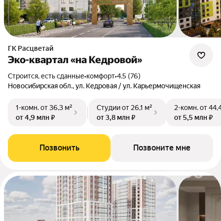
ГК Расцветай
Эко-квартал «на Кедровой»
Строится, есть сданные
•
комфорт
•
4.5 (76)
Новосибирская обл., ул. Кедровая / ул. Карьермочищенская
1-комн.
от 36,3 м²
Студии
от 26,1 м²
2-комн.
от 44,
от 4,9 млн ₽
от 3,8 млн ₽
от 5,5 млн ₽
Позвонить
Позвоните мне