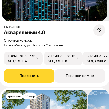
ГК «Союз»
Акварельный 4.0
Строится
•
комфорт
Новосибирск, ул. Николая Сотникова
1-комн.
от 36,7 м²
2-комн.
от 58,5 м²
3-комн.
от 77,
от 4,5 млн ₽
от 6,3 млн ₽
от 8,3 млн ₽
Позвонить
Позвоните мне
трейд-ин
3D-тур