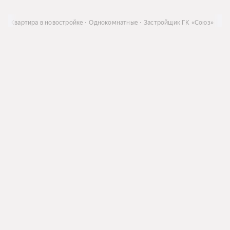
ть
Квартира в новостройке
Однокомнатные
Застройщик ГК «Союз»