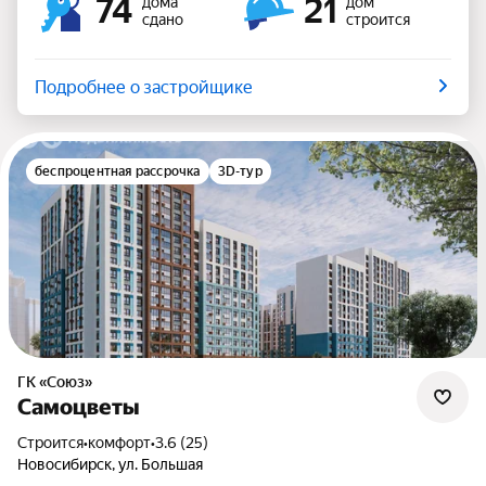
74
21
дома
дом
сдано
строится
Подробнее о застройщике
беспроцентная рассрочка
3D-тур
ГК «Союз»
Самоцветы
Строится
•
комфорт
•
3.6 (25)
Новосибирск, ул. Большая