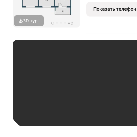
«Сосновый бор» располож
местности, окруженный 
Показать телефон
доступности школа,
3D-тур
+
3
ЕЖЕМЕСЯЧНЫЙ ПЛАТЁ
До 30 тыс. ₽
До 50 тыс. ₽
До 70 тыс. ₽
Больше 100 тыс. ₽