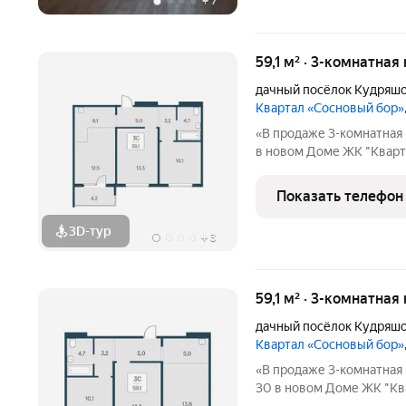
+
7
59,1 м² · 3-комнатная
дачный посёлок Кудряш
Квартал «Сосновый бор»
«В продаже 3-комнатная 
в новом Доме ЖК "Кварт
бор» расположен у самог
окруженный природой и 
Показать телефон
доступности школа,
3D-тур
+
3
59,1 м² · 3-комнатная
дачный посёлок Кудряш
Квартал «Сосновый бор»
«В продаже 3-комнатная 
30 в новом Доме ЖК "Кв