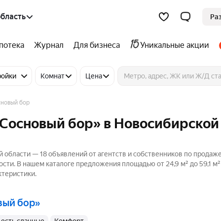
бласть
Ра
потека
Журнал
Для бизнеса
Уникальные акции
ройки
Комнат
Цена
новый бор
«Сосновый бор» в Новосибирской
й области — 18 объявлений от агентств и собственников по продаж
сти. В нашем каталоге предложения площадью от 24,9 м² до 59,1 м²
ктеристики.
вый бор»