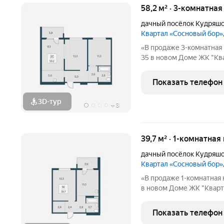
58,2 м² · 3-комнатная
дачный посёлок Кудряш
Квартал «Сосновый бор»
«В продаже 3-комнатная 
35 в новом Доме ЖК "Кв
«Сосновый бор» располож
местности, окруженный 
Показать телефон
доступности школа,
3D-тур
+
3
39,7 м² · 1-комнатная
дачный посёлок Кудряш
Квартал «Сосновый бор»
«В продаже 1-комнатная 
в новом Доме ЖК "Кварт
бор» расположен у самог
окруженный природой и 
Показать телефон
доступности школа,