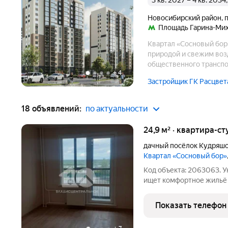
3 кв. 2027 – 4 кв. 203
Новосибирский район
,
Площадь Гарина-Ми
Квартал «Сосновый бор
природой и свежим возд
общественного транспо
+
4
Застройщик ГК Расцвет
18 объявлений:
по актуальности
24,9 м² · квартира-ст
дачный посёлок Кудряш
Квартал «Сосновый бор»
Код объекта: 2063063. У
ищет комфортное жильё 
Продаётся уютная студия
адресу Октябрьская улиц
Показать телефон
17-этажного