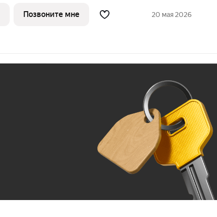
ен у самого побережья реки, в тихой
природой и свежим воздухом. В шаговой
Позвоните мне
20 мая 2026
Ж
До 100 тыс. ₽