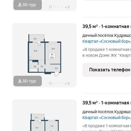
3D-тур
+
3
39,5 м² · 1-комнатная
дачный посёлок Кудряш
Квартал «Сосновый бор»
«В продаже 1-комнатная 
в новом Доме ЖК "Кварт
бор» расположен у самог
окруженный природой и 
Показать телефон
доступности школа,
3D-тур
+
3
39,5 м² · 1-комнатная
дачный посёлок Кудряш
Квартал «Сосновый бор»
«В продаже 1-комнатная 