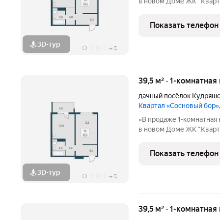
в новом Доме ЖК "Кварт
бор» расположен у самог
окруженный природой и 
Показать телефон
доступности школа,
3D-тур
+
3
39,5 м² · 1-комнатная
дачный посёлок Кудряш
Квартал «Сосновый бор»
«В продаже 1-комнатная 
в новом Доме ЖК "Кварт
бор» расположен у самог
окруженный природой и 
Показать телефон
доступности школа,
3D-тур
+
3
39,5 м² · 1-комнатная