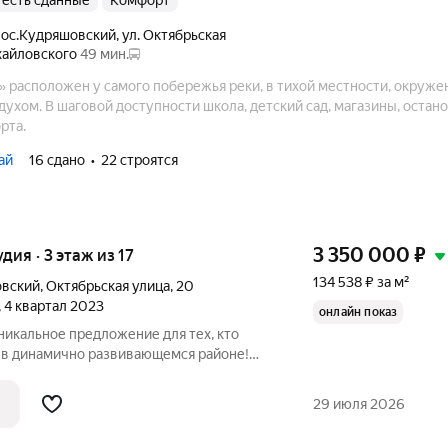
4, есть сданные
комфорт
пос.Кудряшовский
,
ул. Октябрьская
хайловского
49 мин.
» расположен у самого побережья реки, в тихой местности, окруж
ухом. В шаговой доступности школа, детский сад, магазины, остан
рта.
ай
16 сдано
22 строятся
3 350 000
₽
удия · 3 этаж из 17
134 538 ₽ за м²
овский
,
Октябрьская улица
,
20
, 4 квартал 2023
онлайн показ
никальное предложение для тех, кто
в динамично развивающемся районе!
 в дачном посёлке Кудряшовский, по
а, 20. Квартира расположена на 3 этаже
29 июля 2026