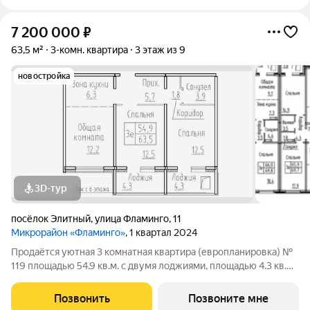
7 200 000
₽
63,5 м²
3-комн. квартира
3 этаж из 9
новостройка
3D-тур
посёлок Элитный
,
улица Фламинго
,
11
Микрорайон «Фламинго»
, 1 квартал 2024
Продаётся уютная 3 комнатная квартира (европланировка) №
119 площадью 54.9 кв.м. с двумя лоджиями, площадью 4.3 кв.м.
и 4.3 кв.м. в жилом доме по адресу: п. Элитный, микрорайон
Фламинго, ул.Венская, д. 8.Расположение дома предоставляет
Позвонить
Позвоните мне
отличную