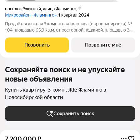
посёлок Элитный
,
улица Фламинго
,
11
Микрорайон «Фламинго»
, 1 квартал 2024
Продаётся уютная 3 комнатная квартира (европланировка) №
104 площадью 65.9 кв.м. с просторной лоджией, площадью 3.8
кв.м. в жилом доме по адресу: п. Элитный, микрорайон
Фламинго, ул.Венская, д. 8.Расположение дома предоставляет
Позвонить
Позвоните мне
отличную возможность
Сохраняйте поиск и не упускайте
новые объявления
Купить квартиру, 3-комн., ЖК: Фламинго в
Новосибирской области
Сохранить поиск
7 200 000
₽