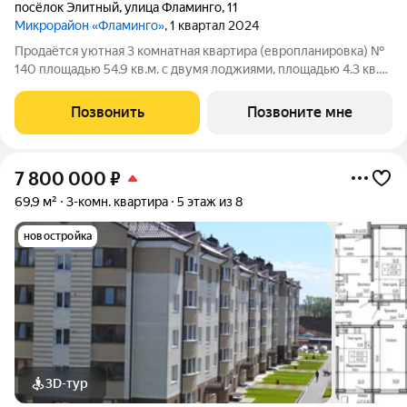
посёлок Элитный
,
улица Фламинго
,
11
Микрорайон «Фламинго»
, 1 квартал 2024
Продаётся уютная 3 комнатная квартира (европланировка) №
140 площадью 54.9 кв.м. с двумя лоджиями, площадью 4.3 кв.м.
и 4.3 кв.м. в жилом доме по адресу: п. Элитный, микрорайон
Фламинго, ул.Венская, д. 8.Расположение дома предоставляет
Позвонить
Позвоните мне
отличную
7 800 000
₽
69,9 м²
3-комн. квартира
5 этаж из 8
новостройка
3D-тур