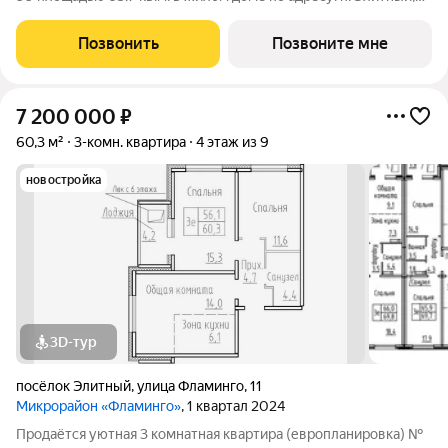
микрорайон Фламинго, ул.Венская, д. 11.Квартира впечатляет
продуманной планировкой, просторная кухня-гостиная
Позвонить
Позвоните мне
идеально подходит для
7 200 000
₽
60,3 м²
3-комн. квартира
4 этаж из 9
новостройка
3D-тур
посёлок Элитный
,
улица Фламинго
,
11
Микрорайон «Фламинго»
, 1 квартал 2024
Продаётся уютная 3 комнатная квартира (европланировка) №