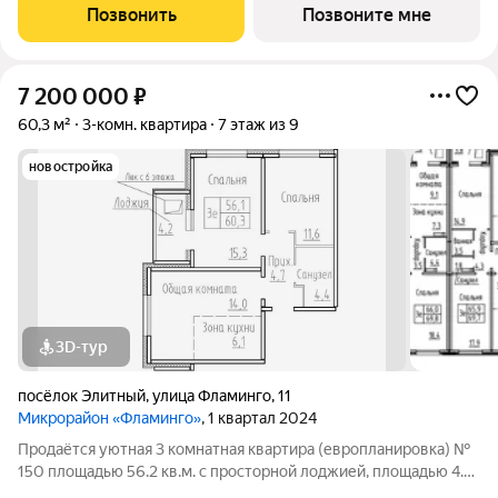
Фламинго, ул.Венская, д. 6.Квартира впечатляет продуманной
Позвонить
Позвоните мне
планировкой, просторная
7 200 000
₽
60,3 м²
3-комн. квартира
7 этаж из 9
новостройка
3D-тур
посёлок Элитный
,
улица Фламинго
,
11
Микрорайон «Фламинго»
, 1 квартал 2024
Продаётся уютная 3 комнатная квартира (европланировка) №
150 площадью 56.2 кв.м. с просторной лоджией, площадью 4.2
кв.м. в жилом доме по адресу: п. Элитный, микрорайон