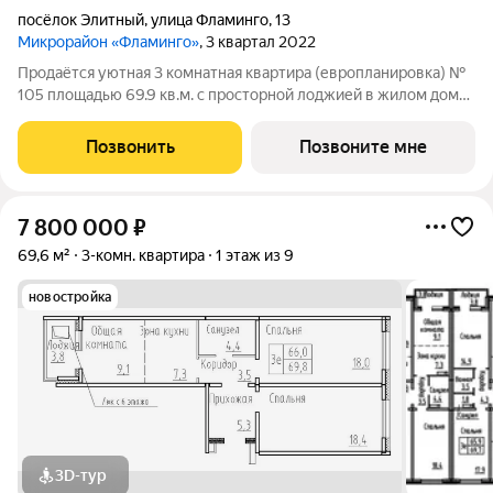
посёлок Элитный
,
улица Фламинго
,
13
Микрорайон «Фламинго»
, 3 квартал 2022
Продаётся уютная 3 комнатная квартира (европланировка) №
105 площадью 69.9 кв.м. с просторной лоджией в жилом доме
по адресу: п. Элитный, микрорайон Фламинго, ул.Фламинго, д.
13.Расположение дома предоставляет отличную возможность
Позвонить
Позвоните мне
для тех, кто
7 800 000
₽
69,6 м²
3-комн. квартира
1 этаж из 9
новостройка
3D-тур