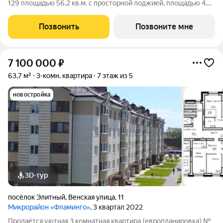
129 площадью 56.2 кв.м. с просторной лоджией, площадью 4.2
кв.м. в жилом доме по адресу: п. Элитный, микрорайон
Фламинго, ул.Венская, д. 8.Расположение дома предоставляет
Позвонить
Позвоните мне
отличную возможность
7 100 000
₽
63,7 м²
3-комн. квартира
7 этаж из 5
новостройка
3D-тур
посёлок Элитный
,
Венская улица
,
11
Микрорайон «Фламинго»
, 3 квартал 2022
Продаётся уютная 3 комнатная квартира (европланировка) №