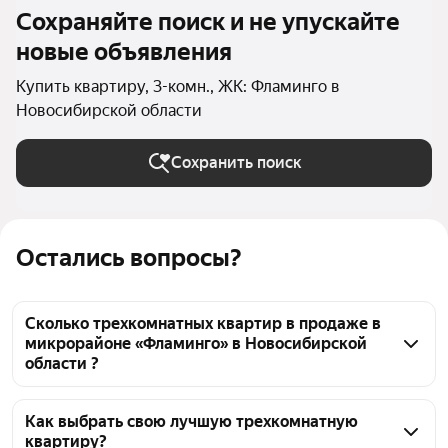
Сохраняйте поиск и не упускайте
новые объявления
Купить квартиру, 3-комн., ЖК: Фламинго в
Новосибирской области
Сохранить поиск
Остались вопросы?
Сколько трехкомнатных квартир в продаже в
микрорайоне «Фламинго» в Новосибирской
области ?
На Яндекс Недвижимости в продаже в 
микрорайоне «Фламинго» в Новосибирской 
Как выбрать свою лучшую трехкомнатную
квартиру?
области 101 трехкомнатных квартира 101 