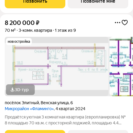
Позвонить
Позвоните мне
для тех, кто
8 200 000
₽
70 м²
3-комн. квартира
1 этаж из 9
новостройка
3D-тур
посёлок Элитный
,
Венская улица
,
6
Микрорайон «Фламинго»
, 4 квартал 2024
Продаётся уютная 3 комнатная квартира (европланировка) №
8 площадью 70 кв.м. с просторной лоджией, площадью 4.4
кв.м. в жилом доме по адресу: п. Элитный, микрорайон