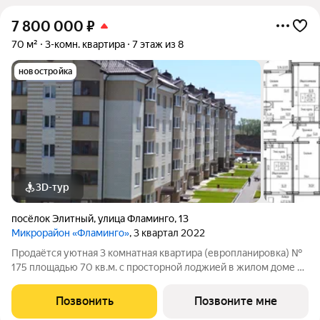
7 800 000
₽
70 м²
3-комн. квартира
7 этаж из 8
новостройка
3D-тур
посёлок Элитный
,
улица Фламинго
,
13
Микрорайон «Фламинго»
, 3 квартал 2022
Продаётся уютная 3 комнатная квартира (европланировка) №
175 площадью 70 кв.м. с просторной лоджией в жилом доме по
адресу: п. Элитный, микрорайон Фламинго, ул.Фламинго, д.
13.Расположение дома предоставляет отличную возможность
Позвонить
Позвоните мне
для тех, кто