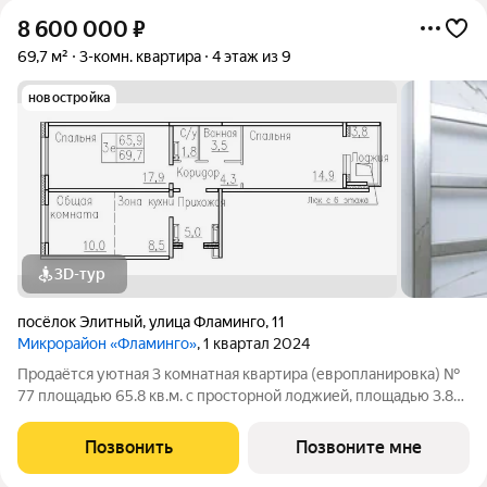
8 600 000
₽
69,7 м²
3-комн. квартира
4 этаж из 9
новостройка
3D-тур
посёлок Элитный
,
улица Фламинго
,
11
Микрорайон «Фламинго»
, 1 квартал 2024
Продаётся уютная 3 комнатная квартира (европланировка) №
77 площадью 65.8 кв.м. с просторной лоджией, площадью 3.8
кв.м. в жилом доме по адресу: п. Элитный, микрорайон
Фламинго, ул.Венская, д. 8.Расположение дома предоставляет
Позвонить
Позвоните мне
отличную возможность