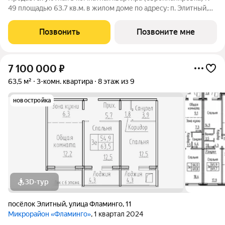
49 площадью 63.7 кв.м. в жилом доме по адресу: п. Элитный,
микрорайон Фламинго, ул.Венская, д. 11.Квартира впечатляет
продуманной планировкой, просторная кухня-гостиная
Позвонить
Позвоните мне
идеально подходит для
7 100 000
₽
63,5 м²
3-комн. квартира
8 этаж из 9
новостройка
3D-тур
посёлок Элитный
,
улица Фламинго
,
11
Микрорайон «Фламинго»
, 1 квартал 2024