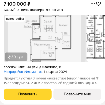
7 100 000
₽
60,3 м²
3-комн. квартира
8 этаж из 9
новостройка
3D-тур
посёлок Элитный
,
улица Фламинго
,
11
Микрорайон «Фламинго»
, 1 квартал 2024
Продаётся уютная 3 комнатная квартира (европланировка) №
157 площадью 56.2 кв.м. с просторной лоджией, площадью 4.2
кв.м. в жилом доме по адресу: п. Элитный, микрорайон
Фламинго, ул.Венская, д. 8.Расположение дома предоставляет
Позвонить
Позвоните мне
отличную возможность