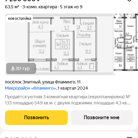
63,5 м²
3-комн. квартира
5 этаж из 9
новостройка
3D-тур
посёлок Элитный
,
улица Фламинго
,
11
Микрорайон «Фламинго»
, 1 квартал 2024
Продаётся уютная 3 комнатная квартира (европланировка) №
133 площадью 54.9 кв.м. с двумя лоджиями, площадью 4.3 кв.м.
и 4.3 кв.м. в жилом доме по адресу: п. Элитный, микрорайон
Фламинго, ул.Венская, д. 8.Расположение дома предоставляет
Позвонить
Позвоните мне
отличную