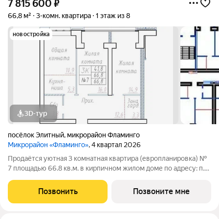
7 815 600
₽
66,8 м²
3-комн. квартира
1 этаж из 8
новостройка
3D-тур
посёлок Элитный
,
микрорайон Фламинго
Микрорайон «Фламинго»
, 4 квартал 2026
Продаётся уютная 3 комнатная квартира (европланировка) №
7 площадью 66.8 кв.м. в кирпичном жилом доме по адресу: п.
Элитный, микрорайон Фламинго, ул.Фламинго, д. 28 (по
генплану).Квартира впечатляет продуманной планировкой,
Позвонить
Позвоните мне
просторная кухня-гостиная