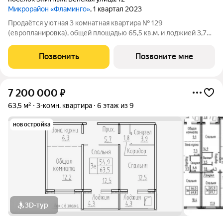
Микрорайон «Фламинго»
, 1 квартал 2023
Продаётся уютная 3 комнатная квартира № 129
(европланировка), общей площадью 65,5 кв.м. и лоджией 3,7
кв.м.в жилом доме по адресу: п. Элитный, микрорайон
Фламинго, ул.Венская, д. 12.Внутри вас ждёт продуманный
Позвонить
Позвоните мне
дизайнерский ремонт, который создаст
7 200 000
₽
63,5 м²
3-комн. квартира
6 этаж из 9
новостройка
3D-тур