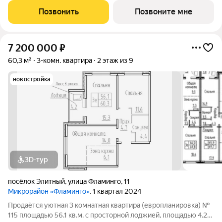
Фламинго, ул.Венская, д. 8.Расположение дома предоставляет
Позвонить
Позвоните мне
отличную возможность
7 200 000
₽
60,3 м²
3-комн. квартира
2 этаж из 9
новостройка
3D-тур
посёлок Элитный
,
улица Фламинго
,
11
Микрорайон «Фламинго»
, 1 квартал 2024
Продаётся уютная 3 комнатная квартира (европланировка) №
115 площадью 56.1 кв.м. с просторной лоджией, площадью 4.2