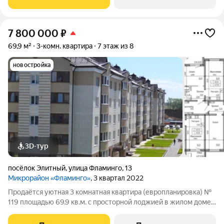
отличную возможность для
7 800 000
₽
69,9 м²
3-комн. квартира
7 этаж из 8
новостройка
3D-тур
посёлок Элитный
,
улица Фламинго
,
13
Микрорайон «Фламинго»
, 3 квартал 2022
Продаётся уютная 3 комнатная квартира (европланировка) №
119 площадью 69.9 кв.м. с просторной лоджией в жилом доме
по адресу: п. Элитный, микрорайон Фламинго, ул.Фламинго, д.
13.Расположение дома предоставляет отличную возможность