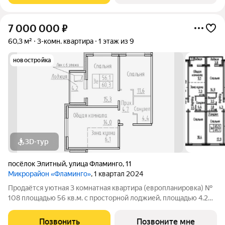
7 000 000
₽
60,3 м²
3-комн. квартира
1 этаж из 9
новостройка
3D-тур
посёлок Элитный
,
улица Фламинго
,
11
Микрорайон «Фламинго»
, 1 квартал 2024
Продаётся уютная 3 комнатная квартира (европланировка) №
108 площадью 56 кв.м. с просторной лоджией, площадью 4.2
кв.м. в жилом доме по адресу: п. Элитный, микрорайон
Фламинго, ул.Венская, д. 8.Расположение дома предоставляет
Позвонить
Позвоните мне