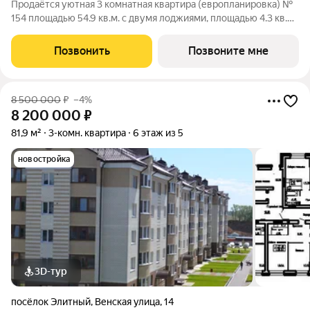
Продаётся уютная 3 комнатная квартира (европланировка) №
154 площадью 54.9 кв.м. с двумя лоджиями, площадью 4.3 кв.м.
и 4.3 кв.м. в жилом доме по адресу: п. Элитный, микрорайон
Фламинго, ул.Венская, д. 8.Расположение дома предоставляет
Позвонить
Позвоните мне
отличную
8 500 000
₽
–4%
8 200 000
₽
81,9 м²
3-комн. квартира
6 этаж из 5
новостройка
3D-тур
посёлок Элитный
,
Венская улица
,
14