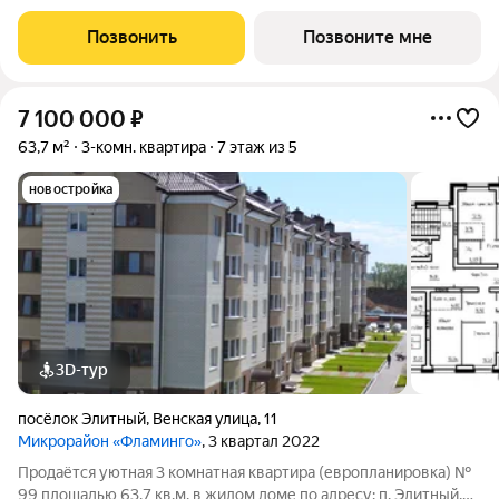
кв.м. в жилом доме по адресу: п. Элитный, микрорайон
Фламинго, ул.Венская, д. 8.Расположение дома предоставляет
Позвонить
Позвоните мне
отличную возможность
7 100 000
₽
63,7 м²
3-комн. квартира
7 этаж из 5
новостройка
3D-тур
посёлок Элитный
,
Венская улица
,
11
Микрорайон «Фламинго»
, 3 квартал 2022
Продаётся уютная 3 комнатная квартира (европланировка) №
99 площадью 63.7 кв.м. в жилом доме по адресу: п. Элитный,