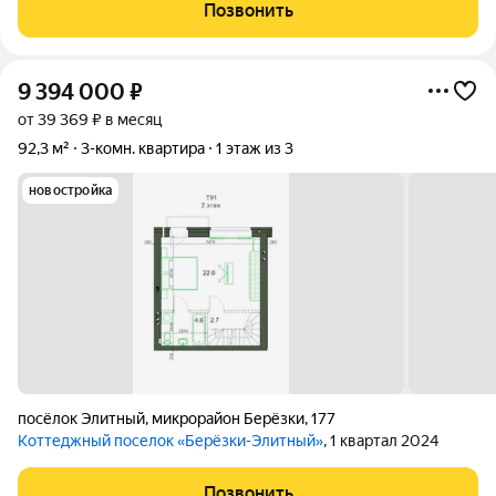
отдельная гардеробная, кухня- гостиная. Высота потолков 2,9
Позвонить
метра отдельная система
9 394 000
₽
от 39 369 ₽ в месяц
92,3 м²
3-комн. квартира
1 этаж из 3
новостройка
посёлок Элитный
,
микрорайон Берёзки
,
177
Коттеджный поселок «Берёзки-Элитный»
, 1 квартал 2024
Позвонить