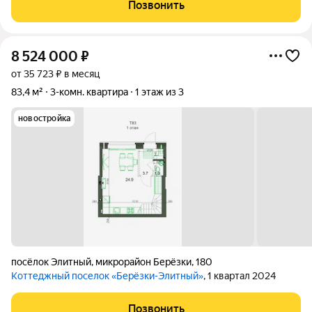
Витражное остекление-1 этаж Класс объекта: комфорт
Позвонить
Этажность застройки: 1,2 Тип дома: кирпичный
8 524 000
₽
от 35 723 ₽ в месяц
83,4 м²
3-комн. квартира
1 этаж из 3
новостройка
посёлок Элитный
,
микрорайон Берёзки
,
180
Коттеджный поселок «Берёзки-Элитный»
, 1 квартал 2024
Позвонить