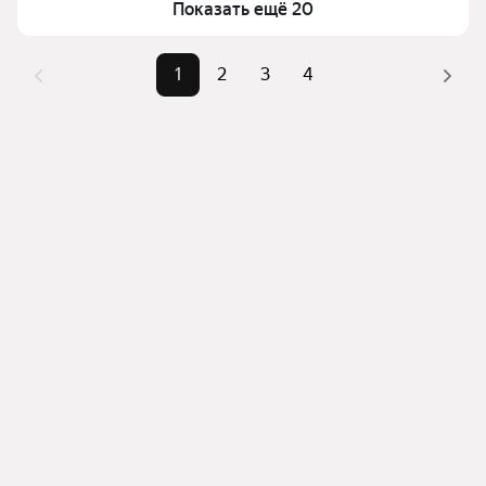
Показать ещё 20
верхней части страницы есть самые частые 
комбинации фильтров, например «» или «»
Помимо удобной сортировки по цене продажи вы 
1
2
3
4
можете отсортировать результаты по стоимости 
квадратного метра или площади