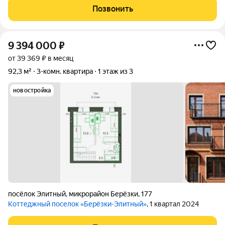
Территория поселка огорожена и находится под охраной,
Позвонить
установлено видеонаблюдение, на
9 394 000
₽
от 39 369 ₽ в месяц
92,3 м²
3-комн. квартира
1 этаж из 3
новостройка
посёлок Элитный
,
микрорайон Берёзки
,
177
Коттеджный поселок «Берёзки-Элитный»
, 1 квартал 2024