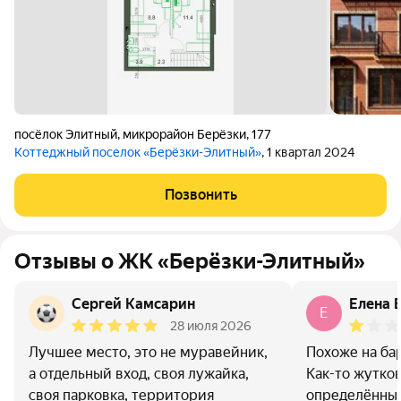
посёлок Элитный
,
микрорайон Берёзки
,
177
Коттеджный поселок «Берёзки-Элитный»
, 1 квартал 2024
Позвонить
Отзывы о ЖК «Берёзки-Элитный»
Сергей Камсарин
Елена 
Е
28 июля 2026
Лучшее место, это не муравейник,
Похоже на бар
а отдельный вход, своя лужайка,
Как-то жутков
своя парковка, территория
определённые