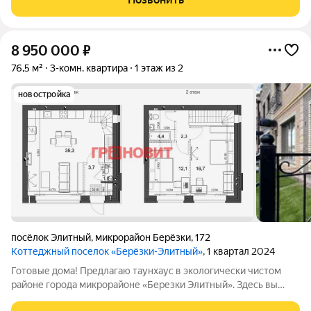
8 950 000
₽
76,5 м²
3-комн. квартира
1 этаж из 2
новостройка
посёлок Элитный
,
микрорайон Берёзки
,
172
Коттеджный поселок «Берёзки-Элитный»
, 1 квартал 2024
Готовые дома! Предлагаю таунхаус в экологически чистом
районе города микрорайоне «Березки Элитный». Здесь вы
найдете всё необходимое две спальни, два санузела ,