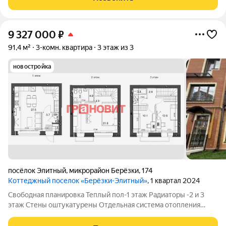
9 327 000
₽
91,4 м²
3-комн. квартира
3 этаж из 3
новостройка
посёлок Элитный
,
микрорайон Берёзки
,
174
Коттеджный поселок «Берёзки-Элитный»
, 1 квартал 2024
Свободная планировка Теплый пол-1 этаж Радиаторы -2 и 3
этаж Стены оштукатурены Отдельная система отопления
Стяжка пола Цокольный этаж Возможность установки камина
Витражное остекление-1 этаж Класс объекта: комфорт