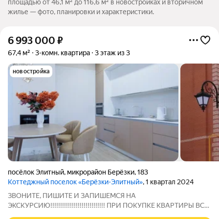
площадью от 46,1 м² до 116,6 м² в новостройках и вторичном
жилье — фото, планировки и характеристики.
6 993 000
₽
67,4 м²
3-комн. квартира
3 этаж из 3
новостройка
посёлок Элитный
,
микрорайон Берёзки
,
183
Коттеджный поселок «Берёзки-Элитный»
, 1 квартал 2024
ЗВОНИТЕ, ПИШИТЕ И ЗАПИШЕМСЯ НА
ЭКСКУРСИЮ!!!!!!!!!!!!!!!!!!!!!!!!!!!! ПРИ ПОКУПКЕ КВАРТИРЫ ВСЕ
УСЛУГИ АБСОЛЮТНО БЕСПЛАТНЫ !!!!!!!!!!!!!!!!!!!!!!!!!!!!!!!!!!!!!!