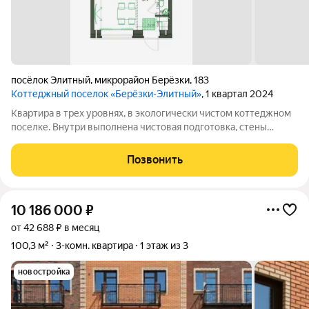
посёлок Элитный
,
микрорайон Берёзки
,
183
Коттеджный поселок «Берёзки-Элитный»
, 1 квартал 2024
Квартира в трех уровнях, в экологически чистом коттеджном
поселке. Внутри выполнена чистовая подготовка, стены
оштукатурены, выровнены, на первом этаже уложен теплый
пол, возможность установки камина. Установлен и подключен
Позвонить
к отоплению и горячему
10 186 000
₽
от 42 688 ₽ в месяц
100,3 м²
3-комн. квартира
1 этаж из 3
новостройка