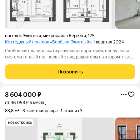
посёлок Элитный
,
микрорайон Берёзки
,
175
Коттеджный поселок «Берёзки-Элитный»
, 1 квартал 2024
Свободная планировка охраняемой территории, пропускная
система теплый пол первый этаж, радиаторы на втором этаже
есть возможность установить камин. Земельный участок
Территориально «Березки» находятся на границе Кировского
Позвонить
района. - Остановка
8 604 000
₽
от 36 058 ₽ в месяц
83,8 м²
3-комн. квартира
1 этаж из 3
новостройка