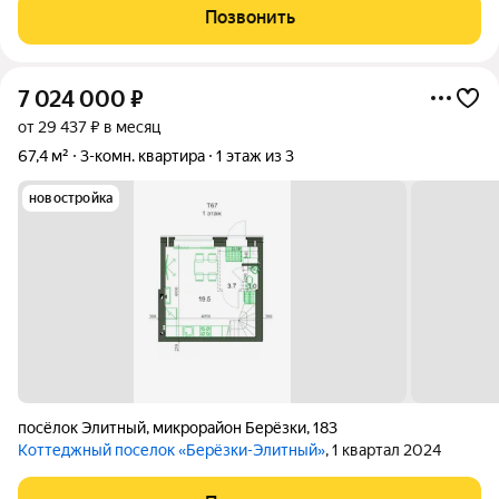
отдельная гардеробная, кухня- гостиная. Высота потолков 2,9
Позвонить
метра отдельная система
7 024 000
₽
от 29 437 ₽ в месяц
67,4 м²
3-комн. квартира
1 этаж из 3
новостройка
посёлок Элитный
,
микрорайон Берёзки
,
183
Коттеджный поселок «Берёзки-Элитный»
, 1 квартал 2024