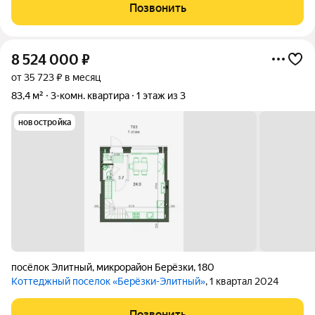
отдельная гардеробная, кухня- гостиная. Высота потолков 2,9
Позвонить
метра отдельная система
8 524 000
₽
от 35 723 ₽ в месяц
83,4 м²
3-комн. квартира
1 этаж из 3
новостройка
посёлок Элитный
,
микрорайон Берёзки
,
180
Коттеджный поселок «Берёзки-Элитный»
, 1 квартал 2024
Позвонить