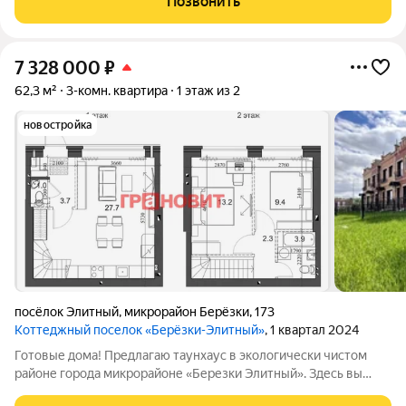
Позвонить
7 328 000
₽
62,3 м²
3-комн. квартира
1 этаж из 2
новостройка
посёлок Элитный
,
микрорайон Берёзки
,
173
Коттеджный поселок «Берёзки-Элитный»
, 1 квартал 2024
Готовые дома! Предлагаю таунхаус в экологически чистом
районе города микрорайоне «Березки Элитный». Здесь вы
найдете всё необходимое две спальни, два санузела ,