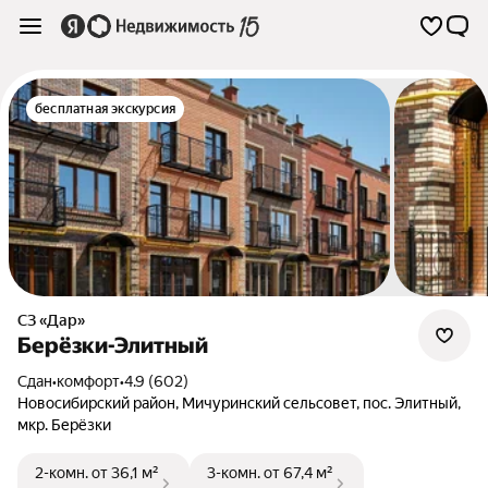
бесплатная экскурсия
СЗ «Дар»
Берёзки-Элитный
Сдан
•
комфорт
•
4.9 (602)
Новосибирский район
,
Мичуринский сельсовет
,
пос. Элитный
,
мкр. Берёзки
2-комн.
от 36,1 м²
3-комн.
от 67,4 м²