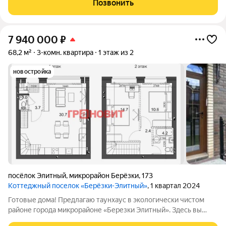
Позвонить
7 940 000
₽
68,2 м²
3-комн. квартира
1 этаж из 2
новостройка
посёлок Элитный
,
микрорайон Берёзки
,
173
Коттеджный поселок «Берёзки-Элитный»
, 1 квартал 2024
Готовые дома! Предлагаю таунхаус в экологически чистом
районе города микрорайоне «Березки Элитный». Здесь вы
найдете всё необходимое две спальни, два санузела ,