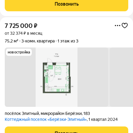
пол, возможность установки камина. Установлен и подключен
Позвонить
к отоплению и горячему
7 725 000
₽
от 32 374 ₽ в месяц
75,2 м²
3-комн. квартира
1 этаж из 3
новостройка
посёлок Элитный
,
микрорайон Берёзки
,
183
Коттеджный поселок «Берёзки-Элитный»
, 1 квартал 2024