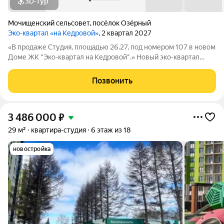
3D-тур
Мочищенский сельсовет
,
посёлок Озёрный
Эко-квартал «на Кедровой»
, 2 квартал 2027
«В продаже Студия, площадью 26.27, под номером 107 в новом
Доме ЖК "Эко-квартал на Кедровой".» Новый эко-квартал
расположился на ул. Кедровой в тихом месте, окруженный
лесным массивом, всего в 12 минутах от пл. Калинина. Это
Позвонить
масштабный проект
3 486 000
₽
29 м²
квартира-студия
6 этаж из 18
новостройка