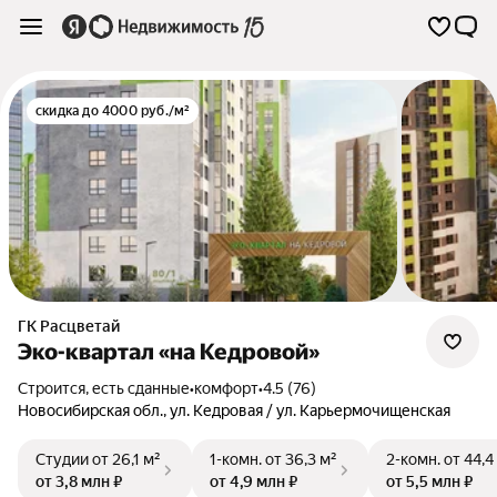
скидка до 4000 руб./м²
ГК Расцветай
Эко-квартал «на Кедровой»
Строится, есть сданные
•
комфорт
•
4.5 (76)
Новосибирская обл.
,
ул. Кедровая / ул. Карьермочищенская
Студии
от 26,1 м²
1-комн.
от 36,3 м²
2-комн.
от 44,4
от 3,8 млн ₽
от 4,9 млн ₽
от 5,5 млн ₽