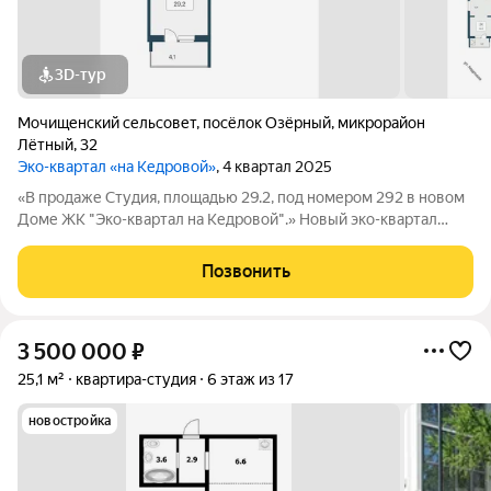
3D-тур
Мочищенский сельсовет
,
посёлок Озёрный
,
микрорайон
Лётный
,
32
Эко-квартал «на Кедровой»
, 4 квартал 2025
«В продаже Студия, площадью 29.2, под номером 292 в новом
Доме ЖК "Эко-квартал на Кедровой".» Новый эко-квартал
расположился на ул. Кедровой в тихом месте, окруженный
лесным массивом, всего в 12 минутах от пл. Калинина. Это
Позвонить
масштабный проект
3 500 000
₽
25,1 м²
квартира-студия
6 этаж из 17
новостройка