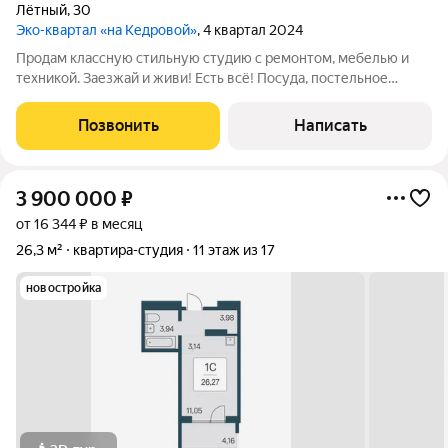
Лётный
,
30
Эко-квартал «на Кедровой»
, 4 квартал 2024
Продам классную стильную студию с ремонтом, мебелью и
техникой. Заезжай и живи! Есть всё! Посуда, постельное
бельё, кофемашина, холодильник, телевизор! Всё останется
новым владельцам! Делали ремонт для себя. Качественно,
Позвонить
Написать
красиво, надёжно! Продаём в
3 900 000
₽
от 16 344 ₽ в месяц
26,3 м²
квартира-студия
11 этаж из 17
новостройка