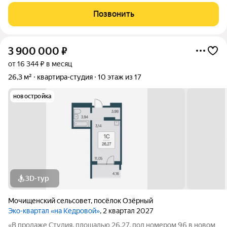
качество в Новосибирске. Дом сдан. О КВАРТИРЕ: - Площадь:
33,1 кв.м: продуманная эргономичная планировка. - Отделка:
Позвонить
предчистовая (возможно
3 900 000
₽
от 16 344 ₽ в месяц
26,3 м²
квартира-студия
10 этаж из 17
новостройка
3D-тур
Мочищенский сельсовет
,
посёлок Озёрный
Эко-квартал «на Кедровой»
, 2 квартал 2027
«В продаже Студия, площадью 26.27, под номером 96 в новом