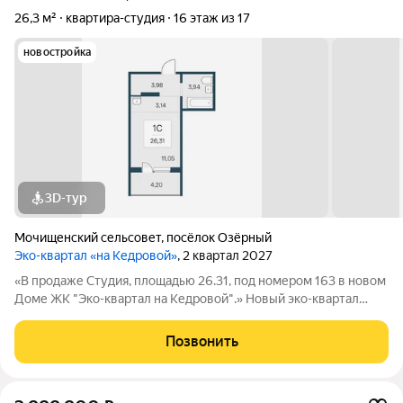
26,3 м²
квартира-студия
16 этаж из 17
новостройка
3D-тур
Мочищенский сельсовет
,
посёлок Озёрный
Эко-квартал «на Кедровой»
, 2 квартал 2027
«В продаже Студия, площадью 26.31, под номером 163 в новом
Доме ЖК "Эко-квартал на Кедровой".» Новый эко-квартал
расположился на ул. Кедровой в тихом месте, окруженный
лесным массивом, всего в 12 минутах от пл. Калинина. Это
Позвонить
масштабный проект