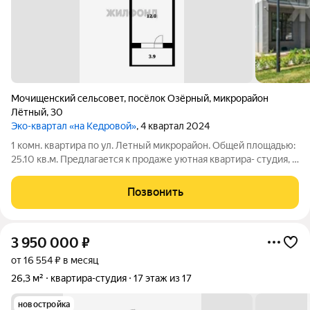
Мочищенский сельсовет
,
посёлок Озёрный
,
микрорайон
Лётный
,
30
Эко-квартал «на Кедровой»
, 4 квартал 2024
1 комн. квартира по ул. Летный микрорайон. Общей площадью:
25.10 кв.м. Предлагается к продаже уютная квартира- студия, в
современном жилом комплексе Лётный, расположенном в
поселке Озёрный, Новосибирского района. Преимущества
Позвонить
квартиры: Простор и
3 950 000
₽
от 16 554 ₽ в месяц
26,3 м²
квартира-студия
17 этаж из 17
новостройка