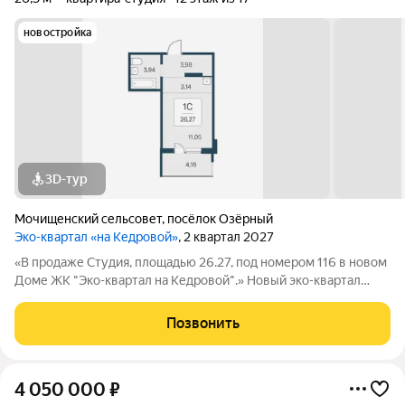
новостройка
3D-тур
Мочищенский сельсовет
,
посёлок Озёрный
Эко-квартал «на Кедровой»
, 2 квартал 2027
«В продаже Студия, площадью 26.27, под номером 116 в новом
Доме ЖК "Эко-квартал на Кедровой".» Новый эко-квартал
расположился на ул. Кедровой в тихом месте, окруженный
лесным массивом, всего в 12 минутах от пл. Калинина. Это
Позвонить
масштабный проект
4 050 000
₽