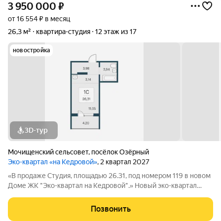
3 950 000
₽
от 16 554 ₽ в месяц
26,3 м²
квартира-студия
12 этаж из 17
новостройка
3D-тур
Мочищенский сельсовет
,
посёлок Озёрный
Эко-квартал «на Кедровой»
, 2 квартал 2027
«В продаже Студия, площадью 26.31, под номером 119 в новом
Доме ЖК "Эко-квартал на Кедровой".» Новый эко-квартал
расположился на ул. Кедровой в тихом месте, окруженный
лесным массивом, всего в 12 минутах от пл. Калинина. Это
Позвонить
масштабный проект