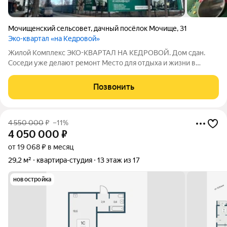
Мочищенский сельсовет
,
дачный посёлок Мочище
,
31
Эко-квартал «на Кедровой»
Жилой Комплекс ЭКО-КВАРТАЛ НА КЕДРОВОЙ. Дом сдан.
Соседи уже делают ремонт Место для отдыха и жизни в
гармонии с природой 1 комнатая квртира - СТУДИЯ!!!
Заинтересовало? Позвони нам!!! Квартира с чистовой
Позвонить
отделкой. Проектом предусмотрены: отделка стен
4 550 000
₽
–11%
4 050 000
₽
от 19 068 ₽ в месяц
29,2 м²
квартира-студия
13 этаж из 17
новостройка