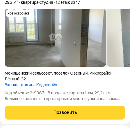
29,2 м²
квартира-студия
12 этаж из 17
новостройка
Мочищенский сельсовет
,
посёлок Озёрный
,
микрорайон
Лётный
,
32
Эко-квартал «на Кедровой»
Код объекта: 2199671. В продаже картира 1-км, 29,2кв.м
Большое количество просторных и многофункциональных
детских площадок Озеленение большей площади проекта
Коммерческие помещения на первых этажах Зона с сухим
Позвонить
фонтаном Места для отдыха Собственные