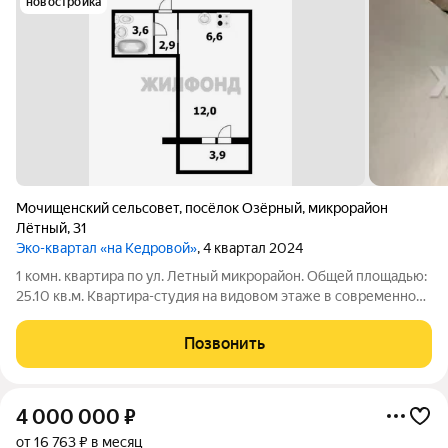
новостройка
Мочищенский сельсовет
,
посёлок Озёрный
,
микрорайон
Лётный
,
31
Эко-квартал «на Кедровой»
, 4 квартал 2024
1 комн. квартира по ул. Летный микрорайон. Общей площадью:
25.10 кв.м. Квартира-студия на видовом этаже в современном
жилом комплексе Экоквартал кедровый ждет своего
покупателя. дешевле, чем у застройщика. В квартире
Позвонить
выполнена чистовая отделка от
4 000 000
₽
от 16 763 ₽ в месяц