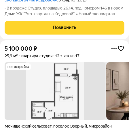
Эко-квартал «на Кедровой»
, 3 квартал 2027
«В продаже Студия, площадью 26.14, под номером 146 в новом
Доме ЖК "Эко-квартал на Кедровой".» Новый эко-квартал
расположился на ул. Кедровой в тихом месте, окруженный
лесным массивом, всего в 12 минутах от пл. Калинина. Это
Позвонить
масштабный проект
5 100 000
₽
25,9 м²
квартира-студия
12 этаж из 17
новостройка
Мочищенский сельсовет
,
посёлок Озёрный
,
микрорайон