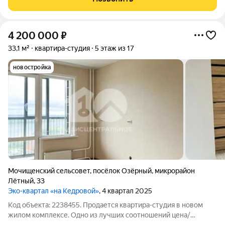
масштабный проект
4 200 000
₽
33,1 м²
квартира-студия
5 этаж из 17
новостройка
Мочищенский сельсовет
,
посёлок Озёрный
,
микрорайон
Лётный
,
33
Эко-квартал «на Кедровой»
, 4 квартал 2025
Код объекта: 2238455. Продается квартира-студия в новом
жилом комплексе. Одно из лучших соотношений цена/