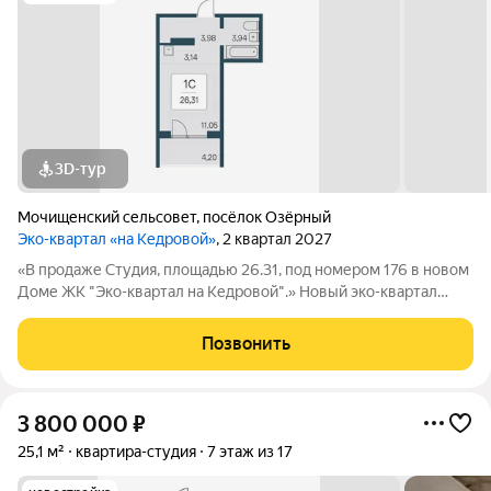
3D-тур
Мочищенский сельсовет
,
посёлок Озёрный
Эко-квартал «на Кедровой»
, 2 квартал 2027
«В продаже Студия, площадью 26.31, под номером 176 в новом
Доме ЖК "Эко-квартал на Кедровой".» Новый эко-квартал
расположился на ул. Кедровой в тихом месте, окруженный
лесным массивом, всего в 12 минутах от пл. Калинина. Это
Позвонить
масштабный проект
3 800 000
₽
25,1 м²
квартира-студия
7 этаж из 17