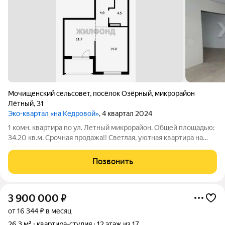
Мочищенский сельсовет
,
посёлок Озёрный
,
микрорайон
Лётный
,
31
Эко-квартал «на Кедровой»
, 4 квартал 2024
1 комн. квартира по ул. Летный микрорайон. Общей площадью:
34.20 кв.м. Срочная продажа!! Светлая, уютная квартира на
видовом этаже в современном жилом комплексе Экоквартал
кедровый ждет своего покупателя. В квартире выполнен
Позвонить
ремонт, электрическая
3 900 000
₽
от 16 344 ₽ в месяц
26,3 м²
квартира-студия
12 этаж из 17