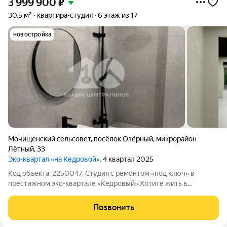
3 999 900
₽
30,5 м²
квартира-студия
6 этаж из 17
новостройка
Мочищенский сельсовет
,
посёлок Озёрный
,
микрорайон
Лётный
,
33
Эко-квартал «на Кедровой»
, 4 квартал 2025
Код объекта: 2250047. Студия с ремонтом «под ключ» в
престижном эко-квартале «Кедровый» Хотите жить в
окружении векового соснового бора, дышать чистейшим
воздухом, но при этом пользоваться всеми благами центра
Позвонить
мегаполиса? В продаже эксклюзивный