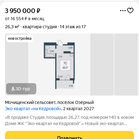
3 950 000
₽
от 16 554 ₽ в месяц
26,3 м²
квартира-студия
14 этаж из 17
новостройка
3D-тур
Мочищенский сельсовет
,
посёлок Озёрный
Эко-квартал «на Кедровой»
, 2 квартал 2027
«В продаже Студия, площадью 26.27, под номером 140 в новом
Доме ЖК "Эко-квартал на Кедровой".» Новый эко-квартал
расположился на ул. Кедровой в тихом месте, окруженный
лесным массивом, всего в 12 минутах от пл. Калинина. Это
Позвонить