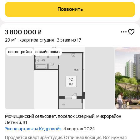
расположился на ул. Кедровой в тихом месте, окруженный
лесным массивом, всего в 12 минутах от пл. Калинина. Это
Позвонить
масштабный проект
3 800 000
₽
29 м²
квартира-студия
3 этаж из 17
новостройка
онлайн показ
Мочищенский сельсовет
,
посёлок Озёрный
,
микрорайон
Лётный
,
31
Эко-квартал «на Кедровой»
, 4 квартал 2024
Продается квартира-студия. Отличная локация. Вся нужная