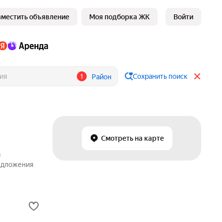
зместить объявление
Моя подборка ЖК
Войти
1
Сохранить поиск
Район
Смотреть на карте
и
редложения