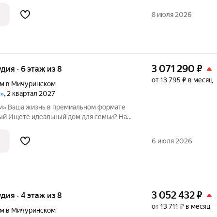
 и перспективная локация с хорошей
8 июля 2026
3 071 290
₽
удия · 6 этаж из 8
от 13 795 ₽ в месяц
м в Мичуринском
м»
, 2 квартал 2027
рмате
и? Наш
 и перспективная локация с хорошей
6 июля 2026
3 052 432
₽
удия · 4 этаж из 8
от 13 711 ₽ в месяц
м в Мичуринском