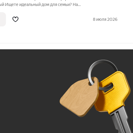
и? Наш
 и перспективная локация с хорошей
8 июля 2026
Ж
До 100 тыс. ₽