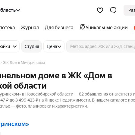
бласть
Ра
потека
Журнал
Для бизнеса
Уникальные акции
ройки
Студия
Цена
ЖК Дом в Мичуринском
панельном доме в ЖК «Дом в
ой области
ринском» в Новосибирской области — 82 объявления от агентств 
147 ₽ до 3 499 423 ₽ на Яндекс Недвижимости. В нашем каталоге п
жилье — фото, планировки и характеристики.
уринском»