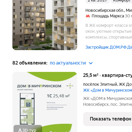
2 кв. 2027
комфорт
Новосибирская обл.
,
Ми
Площадь Маркса
30 
В ЖК комфорт-класса э
окон, уютные открытые
комплексы, спортивные 
Застройщик ДОМ.РФ Д
82 объявления:
по актуальности
25,5 м² · квартира-ст
посёлок Элитный
,
ЖК До
ЖК «Дом в Мичуринско
ЖК «ДОМ в Мичуринском» Ваша жизнь в премиальном фо
Новосибирск, пос. Элитный Ищете идеальный дом для семь
новый ЖК это готовое решение! Район мечты: Уютный посёлок
Элитный. Зелёная, тихая
Показать телефон
транспортной
3D-тур