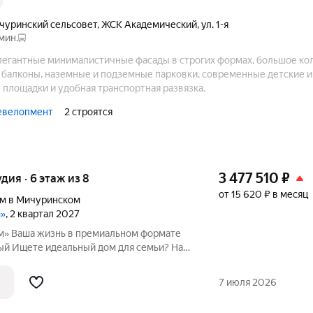
чуринский сельсовет
,
ЖСК Академический
,
ул. 1-я
мин.
легантные минималистичные фасады в строгих формах, большое ко
 балконы, наземные и подземные парковки, современные детские 
площадки и удобная транспортная развязка.
евелопмент
2 строятся
3 477 510
₽
удия · 6 этаж из 8
от 15 620 ₽ в месяц
м в Мичуринском
м»
, 2 квартал 2027
рмате
и? Наш
 и перспективная локация с хорошей
7 июля 2026