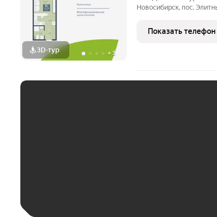
Новосибирск, пос. Элитный Ищете идеальный дом для семь
новый ЖК это готовое решение! Район мечты: Уютный посёлок
Элитный. Зелёная, тихая
Показать телефон
транспортной
3D-тур
+
3
ЕЖЕМЕСЯЧНЫЙ ПЛАТЁ
До 30 тыс. ₽
До 50 тыс. ₽
До 70 тыс. ₽
Больше 100 тыс. ₽