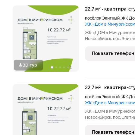
22,7 м² · квартира-ст
посёлок Элитный
,
ЖК До
ЖК «Дом в Мичуринско
ЖК «ДОМ в Мичуринском» Ваша жизнь в премиальном фо
Новосибирск, пос. Элитный Ищете идеальный дом для семь
новый ЖК это готовое решение! Район мечты: Уютный посёлок
Элитный. Зелёная, тихая
Показать телефон
транспортной
3D-тур
+
3
22,7 м² · квартира-ст
посёлок Элитный
,
ЖК До
ЖК «Дом в Мичуринско
ЖК «ДОМ в Мичуринском» Ваша жизнь в премиальном фо
Новосибирск, пос. Элитный Ищете идеальный дом для семь
новый ЖК это готовое решение! Район мечты: Уютный посёлок
Элитный. Зелёная, тихая
Показать телефон