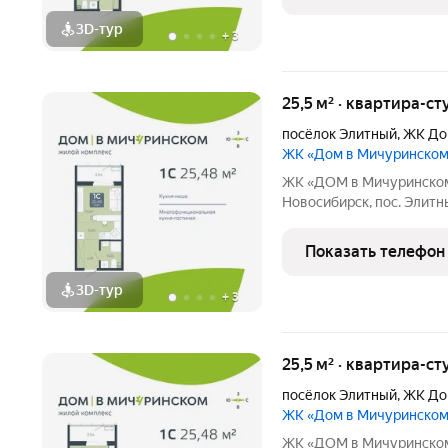
транспортной
3D-тур
+
3
25,5 м² · квартира-ст
посёлок Элитный
,
ЖК До
ЖК «Дом в Мичуринско
ЖК «ДОМ в Мичуринском» Ваша жизнь в премиальном фо
Новосибирск, пос. Элитный Ищете идеальный дом для семь
новый ЖК это готовое решение! Район мечты: Уютный посёлок
Элитный. Зелёная, тихая
Показать телефон
транспортной
3D-тур
+
3
25,5 м² · квартира-ст
посёлок Элитный
,
ЖК До
ЖК «Дом в Мичуринско
ЖК «ДОМ в Мичуринском» Ваша жизнь в премиальном фо