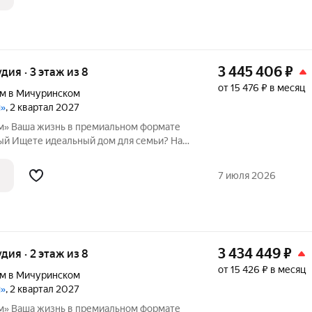
3 445 406
₽
удия · 3 этаж из 8
от 15 476 ₽ в месяц
м в Мичуринском
м»
, 2 квартал 2027
рмате
и? Наш
 и перспективная локация с хорошей
7 июля 2026
3 434 449
₽
удия · 2 этаж из 8
от 15 426 ₽ в месяц
м в Мичуринском
м»
, 2 квартал 2027
рмате