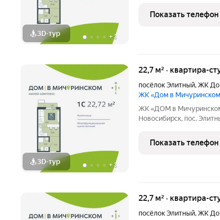
новый ЖК это готовое решение! Район мечты: Уютный посёлок
Элитный. Зелёная, тихая
Показать телефон
транспортной
3D-тур
+
3
22,7 м² · квартира-ст
посёлок Элитный
,
ЖК До
ЖК «Дом в Мичуринско
ЖК «ДОМ в Мичуринском» Ваша жизнь в премиальном фо
Новосибирск, пос. Элитный Ищете идеальный дом для семь
новый ЖК это готовое решение! Район мечты: Уютный посёлок
Элитный. Зелёная, тихая
Показать телефон
транспортной
3D-тур
+
3
22,7 м² · квартира-ст
посёлок Элитный
,
ЖК До