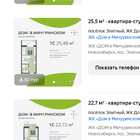
+
3
25,5 м² · квартира-ст
посёлок Элитный
,
ЖК До
ЖК «Дом в Мичуринско
ЖК «ДОМ в Мичуринском» Ваша жизнь в премиальном фо
Новосибирск, пос. Элитный Ищете идеальный дом для семь
новый ЖК это готовое решение! Район мечты: Уютный посёлок
Элитный. Зелёная, тихая
Показать телефон
транспортной
3D-тур
+
3
22,7 м² · квартира-ст
посёлок Элитный
,
ЖК До
ЖК «Дом в Мичуринско
ЖК «ДОМ в Мичуринском» Ваша жизнь в премиальном фо
Новосибирск, пос. Элитный Ищете идеальный дом для семь