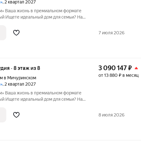
м»
, 2 квартал 2027
рмате
и? Наш
 и перспективная локация с хорошей
7 июля 2026
3 090 147
₽
удия · 8 этаж из 8
от 13 880 ₽ в месяц
м в Мичуринском
м»
, 2 квартал 2027
рмате
и? Наш
 и перспективная локация с хорошей
8 июля 2026