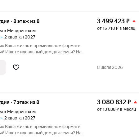
3 499 423
₽
удия · 8 этаж из 8
от 15 718 ₽ в месяц
м в Мичуринском
м»
, 2 квартал 2027
рмате
и? Наш
 и перспективная локация с хорошей
8 июля 2026
3 080 832
₽
удия · 7 этаж из 8
от 13 838 ₽ в месяц
м в Мичуринском
м»
, 2 квартал 2027
рмате
и? Наш