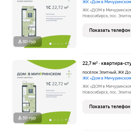
ЖК «Дом в Мичуринско
ЖК «ДОМ в Мичуринском» Ваша жизнь в премиальном фо
Новосибирск, пос. Элитный Ищете идеальный дом для семь
новый ЖК это готовое решение! Район мечты: Уютный посёлок
Элитный. Зелёная, тихая
Показать телефон
транспортной
3D-тур
+
3
22,7 м² · квартира-ст
посёлок Элитный
,
ЖК До
ЖК «Дом в Мичуринско
ЖК «ДОМ в Мичуринском» Ваша жизнь в премиальном фо
Новосибирск, пос. Элитный Ищете идеальный дом для семь
новый ЖК это готовое решение! Район мечты: Уютный посёлок
Элитный. Зелёная, тихая
Показать телефон
транспортной
3D-тур
+
3