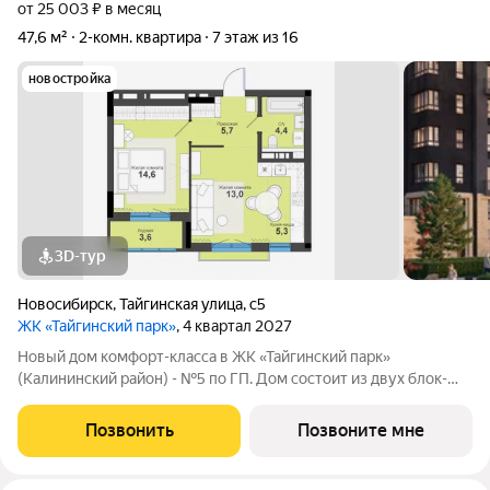
от 25 003 ₽ в месяц
47,6 м²
2-комн. квартира
7 этаж из 16
новостройка
3D-тур
Новосибирск
,
Тайгинская улица
,
с5
ЖК «Тайгинский парк»
, 4 квартал 2027
Новый дом комфорт-класса в ЖК «Тайгинский парк»
(Калининский район) - №5 по ГП. Дом состоит из двух блок-
секций переменной этажности (16 и 9 этажей). На первом
этаже расположено коммерческое помещение. Фасад дома
Позвонить
Позвоните мне
продолжает архитектуру ЖК с