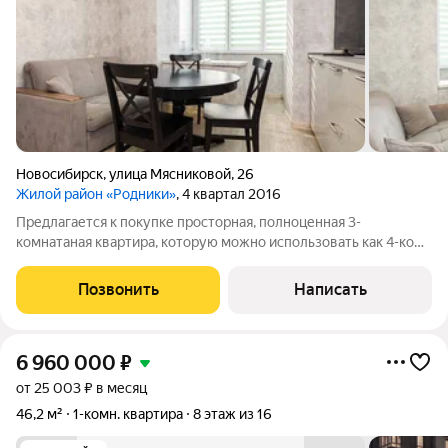
Новосибирск
,
улица Мясниковой
,
26
Жилой район «Родники»
, 4 квартал 2016
Предлагается к покупке просторная, полноценная 3-
комнатаная квартира, которую можно использовать как 4-ком
студию. По документам квартира без обременений, полная
стоимость в договоре. В квартире выполнен хороший ремонт с
Позвонить
Написать
использованием дорогостоящих
6 960 000
₽
от 25 003 ₽ в месяц
46,2 м²
1-комн. квартира
8 этаж из 16