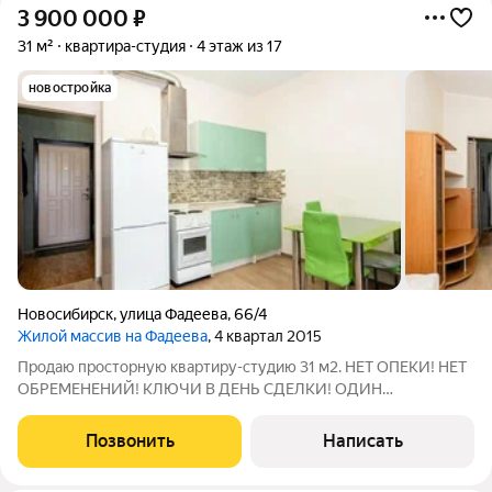
3 900 000
₽
31 м²
квартира-студия
4 этаж из 17
новостройка
Новосибирск
,
улица Фадеева
,
66/4
Жилой массив на Фадеева
, 4 квартал 2015
Продаю просторную квартиру-студию 31 м2. НЕТ ОПЕКИ! НЕТ
ОБРЕМЕНЕНИЙ! КЛЮЧИ В ДЕНЬ СДЕЛКИ! ОДИН
СОБСТВЕННИК ВЗРОСЛЫЙ! !! Данный вариант подойдет как
для себя,так и для сдачи в аренду. Квартира полностью
Позвонить
Написать
укомплектована. Подарок покупателю сертификат