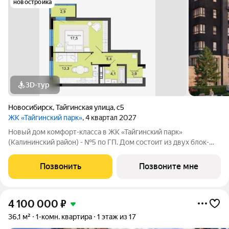
новостройка
3D-тур
Новосибирск
,
Тайгинская улица
,
с5
ЖК «Тайгинский парк»
, 4 квартал 2027
Новый дом комфорт-класса в ЖК «Тайгинский парк»
(Калининский район) - №5 по ГП. Дом состоит из двух блок-
секций переменной этажности (16 и 9 этажей). На первом
этаже расположено коммерческое помещение. Фасад дома
Позвонить
Позвоните мне
продолжает архитектуру ЖК с
4 100 000
₽
36,1 м²
1-комн. квартира
1 этаж из 17