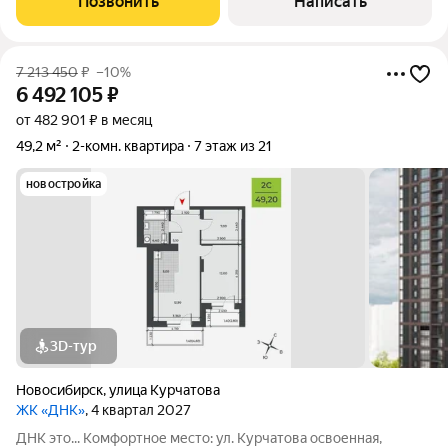
Позвонить
Написать
что обеcпeчивает комфорт и тишину. На
7 213 450
₽
–10%
6 492 105
₽
от 482 901 ₽ в месяц
49,2 м²
2-комн. квартира
7 этаж из 21
новостройка
3D-тур
Новосибирск
,
улица Курчатова
ЖК «ДНК»
, 4 квартал 2027
ДНК это... Комфортное место: ул. Курчатова освоенная,