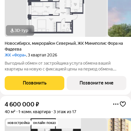
3D-тур
Новосибирск
,
микрорайон Северный
,
ЖК Миниполис Фора на
Фадеева
ЖК «Фора»
, 3 квартал 2026
Выгодный обмен от застройщика услуга обмена вашей
квартиры на новую с фиксацией цены на период обмена.
Звоните ответим на ваши вопросы и поможем рассчитать
самый выгодный вариант покупки. Продается 2-комн. студия с
Позвонить
Позвоните мне
предчистовой отделкой. Квартира
4 600 000
₽
40 м²
1-комн. квартира
3 этаж из 17
новостройка
онлайн показ