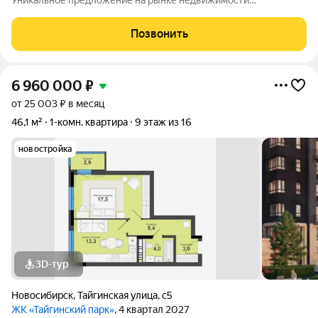
Уникальное предложение на рынке недвижимости
Новосибирска двухкомнатная квартира. Квартира
расположена на 4 этаже 9-этажного монолитного дома,
Позвонить
построенного в 1985 году. Общая площадь
6 960 000
₽
от 25 003 ₽ в месяц
46,1 м²
1-комн. квартира
9 этаж из 16
новостройка
3D-тур
Новосибирск
,
Тайгинская улица
,
с5
ЖК «Тайгинский парк»
, 4 квартал 2027