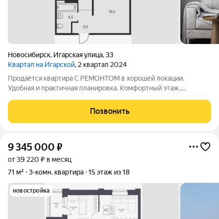
Новосибирск
,
Игарская улица
,
33
Квартал на Игарской
, 2 квартал 2024
Продаётся квартира С РЕМОНТОМ в хорошей локации.
Удобная и практичная планировка. Комфортный этаж.
Придомовая территория с деткой и спортивной площадкой.
Рядом расположены школа, садик и магазины (всё в пешей
Позвонить
доступности). Подходит под все виды
9 345 000
₽
от 39 220 ₽ в месяц
71 м²
3-комн. квартира
15 этаж из 18
новостройка