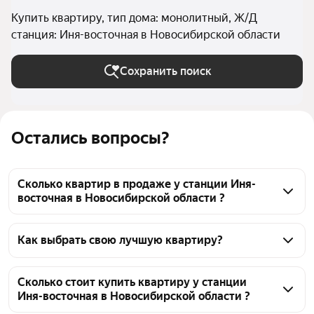
Купить квартиру, тип дома: монолитный, Ж/Д
станция: Иня-восточная в Новосибирской области
Сохранить поиск
Остались вопросы?
Сколько квартир в продаже у станции Иня-
восточная в Новосибирской области ?
На Яндекс Недвижимости в продаже у станции 
Иня-восточная в Новосибирской области 2706 
Как выбрать свою лучшую квартиру?
квартир, из них 121 объявление от агентств, 2585 
Чтобы купить квартиру в монолитном доме у 
объявлений от застройщиков
станции Иня-восточная, воспользуйтесь тепловой 
Сколько стоит купить квартиру у станции
Иня-восточная в Новосибирской области ?
картой для оценки инфраструктуры и 