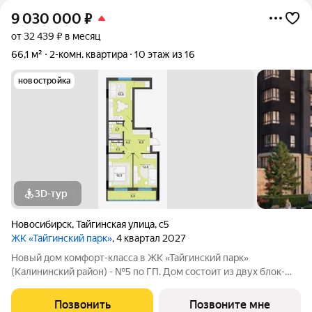
9 030 000
₽
от 32 439 ₽ в месяц
66,1 м²
2-комн. квартира
10 этаж из 16
новостройка
3D-тур
Новосибирск
,
Тайгинская улица
,
с5
ЖК «Тайгинский парк»
, 4 квартал 2027
Новый дом комфорт-класса в ЖК «Тайгинский парк»
(Калининский район) - №5 по ГП. Дом состоит из двух блок-
секций переменной этажности (16 и 9 этажей). На первом
этаже расположено коммерческое помещение. Фасад дома
Позвонить
Позвоните мне