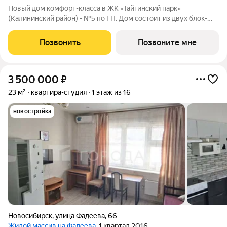
Новый дом комфорт-класса в ЖК «Тайгинский парк»
(Калининский район) - №5 по ГП. Дом состоит из двух блок-
секций переменной этажности (16 и 9 этажей). На первом
этаже расположено коммерческое помещение. Фасад дома
Позвонить
Позвоните мне
продолжает архитектуру ЖК с
3 500 000
₽
23 м²
квартира-студия
1 этаж из 16
новостройка
Новосибирск
,
улица Фадеева
,
66
Жилой массив на Фадеева
, 1 квартал 2016