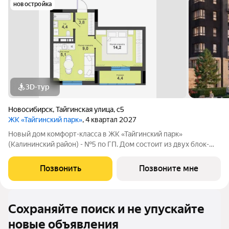
новостройка
3D-тур
Новосибирск
,
Тайгинская улица
,
с5
ЖК «Тайгинский парк»
, 4 квартал 2027
Новый дом комфорт-класса в ЖК «Тайгинский парк»
(Калининский район) - №5 по ГП. Дом состоит из двух блок-
секций переменной этажности (16 и 9 этажей). На первом
этаже расположено коммерческое помещение. Фасад дома
Позвонить
Позвоните мне
продолжает архитектуру ЖК с
Сохраняйте поиск и не упускайте
новые объявления