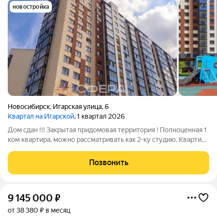
новостройка
Новосибирск
,
Игарская улица
,
6
Квартал на Игарской
, 1 квартал 2026
Дом сдан !!! Закрытая придомовая территория ! Полноценная 1
ком квартира, можно рассматривать как 2-ку студию. Квартира
под чистовую отделку. Один взрослый собственник. Подходит
под все виды расчёта. Арт. 136416738
Позвонить
9 145 000
₽
от 38 380 ₽ в месяц