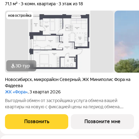
71,1 м²
3-комн. квартира
3 этаж из 18
новостройка
3D-тур
Новосибирск
,
микрорайон Северный
,
ЖК Миниполис Фора на
Фадеева
ЖК «Фора»
, 3 квартал 2026
Выгодный обмен от застройщика услуга обмена вашей
квартиры на новую с фиксацией цены на период обмена.
Звоните ответим на ваши вопросы и поможем рассчитать
самый выгодный вариант покупки. Продается 2-комн. студия с
Позвонить
Позвоните мне
предчистовой отделкой. Квартира