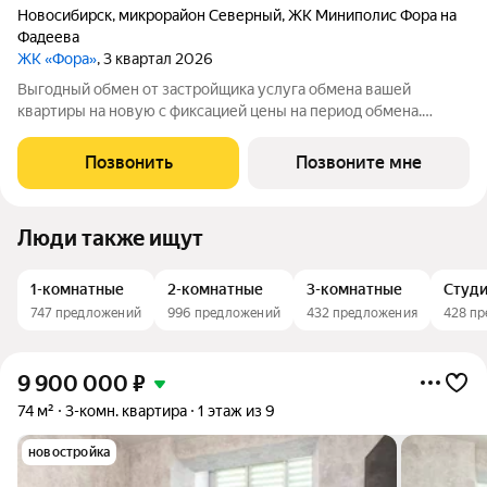
Новосибирск
,
микрорайон Северный
,
ЖК Миниполис Фора на
Фадеева
ЖК «Фора»
, 3 квартал 2026
Выгодный обмен от застройщика услуга обмена вашей
квартиры на новую с фиксацией цены на период обмена.
Звоните ответим на ваши вопросы и поможем рассчитать
самый выгодный вариант покупки. Продается 2-комн. студия с
Позвонить
Позвоните мне
предчистовой отделкой. Квартира
Люди также ищут
1-комнатные
2-комнатные
3-комнатные
Студ
747 предложений
996 предложений
432 предложения
428 п
9 900 000
₽
74 м²
3-комн. квартира
1 этаж из 9
новостройка