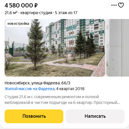
4 580 000
₽
21,6 м²
квартира-студия
5 этаж из 17
новостройка
Новосибирск
,
улица Фадеева
,
66/3
Жилой массив на Фадеева
, 4 квартал 2018
Студия 21,6 м с современным ремонтом и полной
меблировкой в чистом подъезде на 6 квартир. Просторный
балкон. Идеально подходит для посуточной аренды на этой же
площадке уже успешно работает аналогичная студия. Район
Позвонить
Написать
полностью обустроен для жизни: в