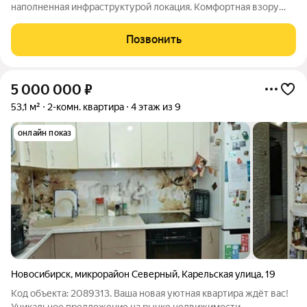
наполненная инфраструктурой локация. Комфортная взору
архитектура: два монолитно-кирпичных корпуса с
коричневыми фасадами. Комфортные пространства:
Позвонить
многообразие планировок, квартиры с
5 000 000
₽
53,1 м²
2-комн. квартира
4 этаж из 9
онлайн показ
Новосибирск
,
микрорайон Северный
,
Карельская улица
,
19
Код объекта: 2089313. Ваша новая уютная квартира ждёт вас!