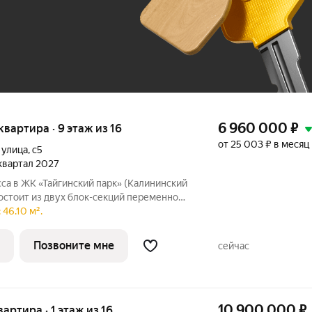
До 100 тыс. ₽
6 960 000
₽
 квартира · 9 этаж из 16
от 25 003 ₽ в месяц
 улица
,
с5
 квартал 2027
са в ЖК «Тайгинский парк» (Калининский
состоит из двух блок-секций переменной
й). На первом этаже расположено
46.10 м².
. Фасад дома продолжает архитектуру
Позвоните мне
сейчас
10 900 000
₽
вартира · 1 этаж из 16