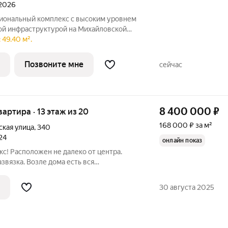
 2026
иональный комплекс с высоким уровнем
ой инфраструктурой на Михайловской
я инфраструктура комплекса позволяет
 49.40 м².
осто перемещаясь на лифте. В комплексе
Позвоните мне
сейчас
8 400 000
₽
квартира · 13 этаж из 20
168 000 ₽ за м²
ская улица
,
340
24
онлайн показ
с! Расположен не далеко от центра.
звязка. Возле дома есть вся
ит любая ипотечная программа любого
е вопросы!
30 августа 2025