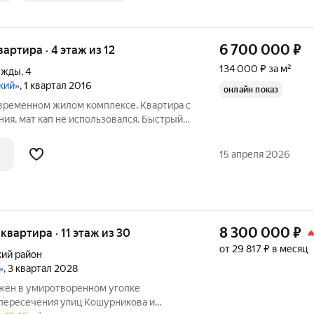
6 700 000
₽
вартира · 4 этаж из 12
134 000 ₽ за м²
ежды
,
4
кий»
, 1 квартал 2016
онлайн показ
овременном жилом комплексе. Квартира с
ия, мат кап не использовался. Быстрый
е
15 апреля 2026
8 300 000
₽
я квартира · 11 этаж из 30
от 29 817 ₽ в месяц
ий район
»
, 3 квартал 2028
жен в умиротворенном уголке
 пересечения улиц Кошурникова и