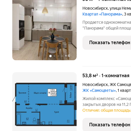
Новосибирск
,
улица Нем
Квартал «Панорама»
, 3 
Продается однокомнатна
"Панорама" общей площа
комната изолированная, 
гостиная, есть большая л
Показать телефон
высоком
+
6
53,8 м² · 1-комнатная
Новосибирск
,
ЖК Самоц
ЖК «Самоцветы»
, 1 квар
Жилой комплекс «Самоцв
закрытых дворов на 11,2 
школа, детский сад, сто
Отличие: общая площадь:
гаражный бокс. Жилой комплекс
подход
Показать телефон