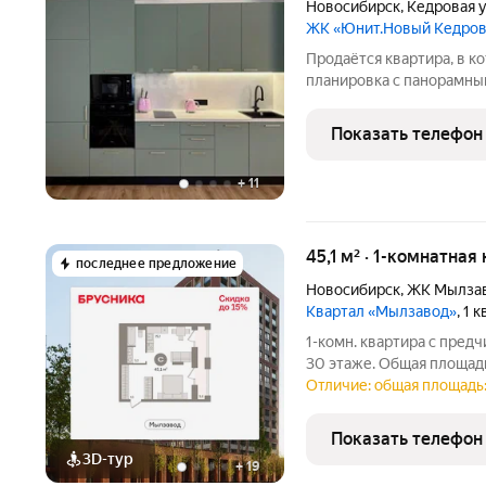
Новосибирск
,
Кедровая 
ЖК «Юнит.Новый Кедро
Продаётся квартира, в к
планировка с панорамны
закатная сторона, идеал
Внутри собственная гард
Показать телефон
компании
+
11
45,1 м² · 1-комнатна
последнее предложение
Новосибирск
,
ЖК Мылза
Квартал «Мылзавод»
, 1 
1-комн. квартира с пред
30 этаже. Общая площадь: 
кухни: 6.47 кв.м. Высота
Отличие: общая площадь: 
«Мылзавод». Особенности
Показать телефон
3D-тур
+
19