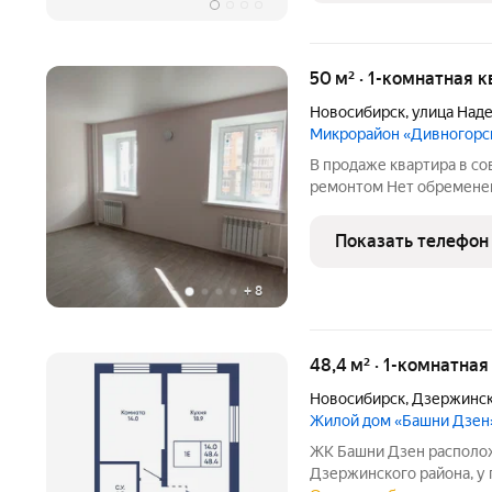
50 м² · 1-комнатная к
Новосибирск
,
улица Над
Микрорайон «Дивногорс
В продаже квартира в с
ремонтом Нет обременен
выход на сделку. Звонит
Показать телефон
+
8
48,4 м² · 1-комнатна
Новосибирск
,
Дзержинск
Жилой дом «Башни Дзен
ЖК Башни Дзен располо
Дзержинского района, у