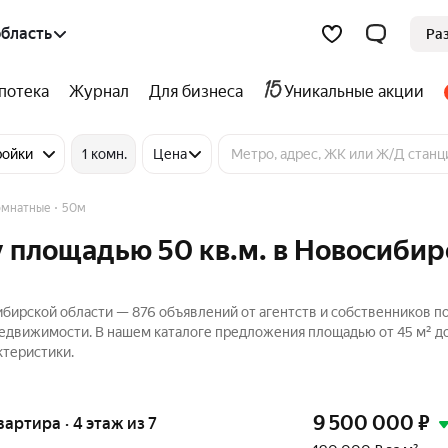
бласть
Ра
потека
Журнал
Для бизнеса
Уникальные акции
ройки
1 комн.
Цена
омнатные
50м
 площадью 50 кв.м. в Новосибир
бирской области — 876 объявлений от агентств и собственников п
Недвижимости. В нашем каталоге предложения площадью от 45 м² до
ктеристики.
9 500 000
₽
вартира · 4 этаж из 7