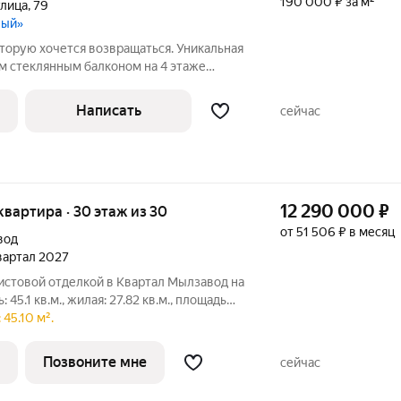
190 000 ₽ за м²
улица
,
79
вый»
оторую хочется возвращаться. Уникальная
м стеклянным балконом на 4 этаже
ьно для вечерних посиделок на воздухе.
еробная и постирочная. Ремонт от
Написать
сейчас
12 290 000
₽
я квартира · 30 этаж из 30
от 51 506 ₽ в месяц
вод
квартал 2027
чистовой отделкой в Квартал Мылзавод на
45.1 кв.м., жилая: 27.82 кв.м., площадь
 потолков 2.72 м. Студия в квартале
45.10 м².
 планировки: вид во двор, потолки 3 м и
Позвоните мне
сейчас