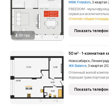
МФК Freedom
, 3 квартал
FREEDOM - мультифункц
сервиса и исключительн
набережной. Собственна
Отличие: общая площадь:
вести жизнь и работу пр
предусмотрены:
Показать телефон
3D-тур
+
5
50 м² · 1-комнатная 
Новосибирск
,
Ленинград
ЖК Balance
, 3 квартал 20
Отличный жилой комплек
Хорошая транспортная ра
инфраструктура. Подход
банка. Звоните, задавайт
Показать телефон
+
12