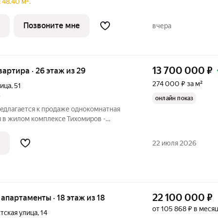
лекса скрыта от интенсивного
 48.40 м².
а это значит меньше шума, меньше пыли,
всё
Позвоните мне
вчера
13 700 000
₽
квартира · 26 этаж из 29
274 000 ₽ за м²
лица
,
51
»
онлайн показ
рeдлагается к продаже однокомнатная
я в жилом комплекce Тихoмирoв -
oe место для тeх, кто ценит комфорт,
нный cтиль жизни. Жилой комплекc
22 июля 2026
22 100 000
₽
е апартаменты · 18 этаж из 18
от 105 868 ₽ в меся
тская улица
,
14