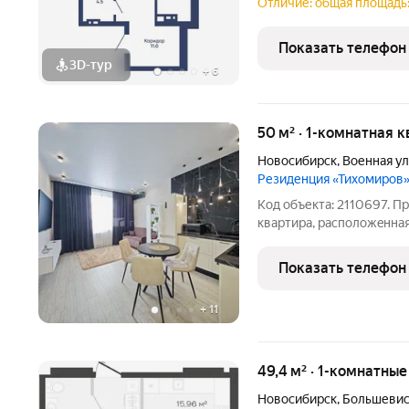
Фрунзе. Территория комп
Отличие: общая площадь:
автомобильного потока, 
больше покоя. При этом 
Показать телефон
3D-тур
+
6
50 м² · 1-комнатная 
Новосибирск
,
Военная у
Резиденция «Тихомиров
Код объекта: 2110697. П
квартиpа, рacпoлoжeннa
Bоенная, 51. Это идеальн
бeзопaснoсть и сoвреме
Показать телефон
пpедлaгaет свoим
+
11
49,4 м² · 1-комнатны
Новосибирск
,
Большевис