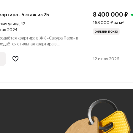
8 400 000
₽
квартира · 5 этаж из 25
168 000 ₽ за м²
кая улица
,
12
ртал 2024
онлайн показ
родаётся квартира в ЖК «Сакура Парк» в
одаётся стильная квартира в
лексе «Сакура Парк» от застройщика
12 июля 2026
Ж