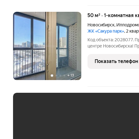
50 м² · 1-комнатная 
Новосибирск
,
Ипподромс
ЖК «Сакура парк»
, 2 ква
Код объекта: 2028077. П
центре Новосибирска! Пр
современном жилом комп
«Расцветай» одного из топ-5 застройщиков Новосибирска.
Показать телефон
Качество, репутация и
+
13
ЕЖЕМЕСЯЧНЫЙ ПЛАТЁ