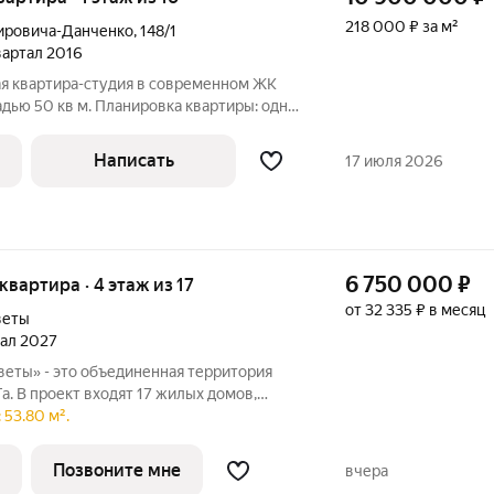
218 000 ₽ за м²
ировича-Данченко
,
148/1
квартал 2016
я квартира-студия в современном ЖК
дью 50 кв м. Планировка квартиры: одна
вторая комната это просторная кухня-
оджия площадью 8,1 кв.м. Квартира на
Написать
17 июля 2026
6 750 000
₽
 квартира · 4 этаж из 17
от 32 335 ₽ в месяц
веты
тал 2027
еты» - это объединенная территория
Га. В проект входят 17 жилых домов,
янки открытого типа и многоуровневый
 53.80 м².
 «Самоцветы» это уникальный
Позвоните мне
вчера