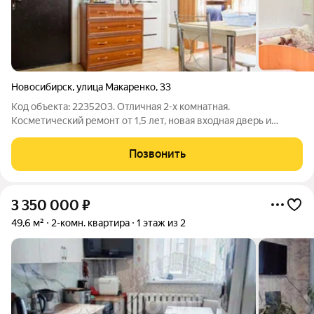
Новосибирск
,
улица Макаренко
,
33
Код объекта: 2235203. Отличная 2-х комнатная.
Косметический ремонт от 1,5 лет, новая входная дверь и
межкомнатная, натяжной потолок в зале, качественные обои и
линолеум на полу. Частично остается мебель. С соседями
Позвонить
очень повезло, живет тихая женщина.
3 350 000
₽
49,6 м²
2-комн. квартира
1 этаж из 2