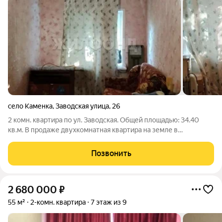
село Каменка
,
Заводская улица
,
26
2 комн. квартира по ул. Заводская. Общей площадью: 34.40
кв.м. В продаже двухкомнатная квартира на земле в
кирпичном доме, в Новосибирском районе , с.Каменка
площадью 34,4м2. Комнаты изолированные. Требуется ремонт.
Позвонить
Имеется возможность завести газ.
2 680 000
₽
55 м²
2-комн. квартира
7 этаж из 9