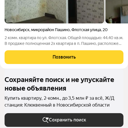
Новосибирск
,
микрорайон Пашино
,
Флотская улица
,
20
2 комн. квартира по ул. Флотская. Общей площадью: 44.40 кв.м.
В продаже полноценная 2х квартира в п. Пашино, расположена
на первом, высоком этаже (2 метра). Квартира требует
ремонта. В сан.узле на полу керамогранит, окна пластиковые.
Позвонить
Рядом с домом
Сохраняйте поиск и не упускайте
новые объявления
Купить квартиру, 2-комн., до 3,5 млн ₽ за всё, Ж/Д
станция: Клюквенный в Новосибирской области
Сохранить поиск