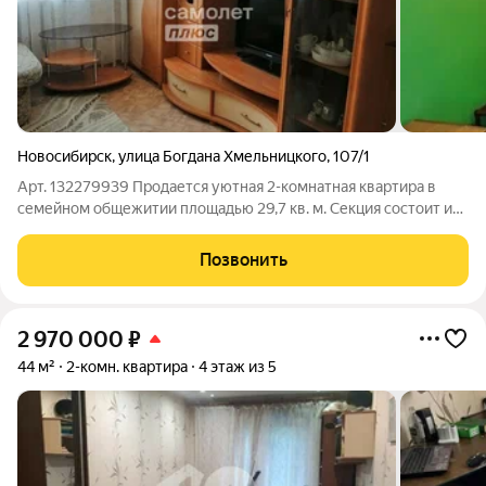
Новосибирск
,
улица Богдана Хмельницкого
,
107/1
Арт. 132279939 Продается уютная 2-комнатная квартира в
семейном общежитии площадью 29,7 кв. м. Секция состоит из
4-х двухкомнатных квартир, в которых проживают спокойные
и порядочные соседи. Квартира теплая, светлая, уютная.
Позвонить
Выполнен косметический
2 970 000
₽
44 м²
2-комн. квартира
4 этаж из 5