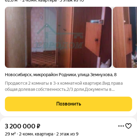
62,8 м²
2-комн. квартира
3 этаж из 10
Новосибирск
,
микрорайон Родники
,
улица Земнухова
,
8
Продаются 2 комнаты в 3-х комнатной квартире.Вид права
общая долевая собственность,2/3 доли.Документы в
порядке.Дом расположен в центральной части микрорайона с
хорошей транспортной развязкой.Рядом остановки
Позвонить
общественного транспорта,торговые
3 200 000
₽
29 м²
2-комн. квартира
2 этаж из 9