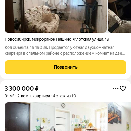
Новосибирск
,
микрорайон Пашино
,
Флотская улица
,
19
Код объекта: 1949089. Продаётся уютная двухкомнатная
квартира в спальном районе с расположением комнат на две
стороны (распашонка). Из окон открывается спокойный вид во
двор, где также расположена детская площадка, что станет
Позвонить
отличным местом для игр
3 300 000
₽
31 м²
2-комн. квартира
4 этаж из 10