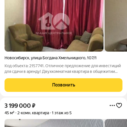
Новосибирск
,
улица Богдана Хмельницкого
,
107/1
Код объекта: 2157741. Отличное предложение для инвестиций
для сдачи в аренду! Двухкомнатная квартира в общежитии
секционного типа. Две комнаты с отдельными входами,
поэтому сдавать в аренду можно каждую комнату отдельно,
Позвонить
как студию. Мебель и техника
3 199 000
₽
45 м²
2-комн. квартира
1 этаж из 5