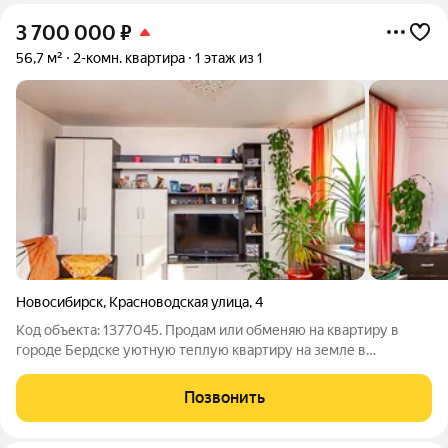
3 700 000
₽
56,7 м²
2-комн. квартира
1 этаж из 1
Новосибирск
,
Красноводская улица
,
4
Код объекта: 1377045. Продам или обменяю на квартиру в
городе Бердске уютную теплую квартиру на земле в
Дзержинском районе! Прекрасная ухоженная и теплая
квартира с санузлом, центральной водой и центральной
Позвонить
канализацией (по факту 56 м2)!!! Отопление