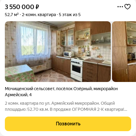
3 550 000
₽
52,7 м²
2-комн. квартира
5 этаж из 5
Мочищенский сельсовет
,
посёлок Озёрный
,
микрорайон
Армейский
,
4
2 комн. квартира по ул. Армейский микрорайон. Общей
площадью: 52.70 кв.м. В продаже ОГРОМНАЯ 2-К квартира!
Просторный зал с выходом на балкон. Светлая спальня.
Раздельный санузел. Большой коридор. Окна выходят на обе
Позвонить
стороны! Квартира находится на