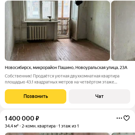
Новосибирск
,
микрорайон Пашино
,
Новоуральская улица
,
23А
Собственник! Продаётся уютная двухкомнатная квартира
площадью 43.1 квадратных метров на четвёртом этаже
пятиэтажного кирпичного дома, расположенного по адресу:
город Новосибирск, микрорайон Пашино, улица
Позвонить
Чат
Новоуральская, дом 23а. Жилая площадь
1 400 000
₽
34,4 м²
2-комн. квартира
1 этаж из 1