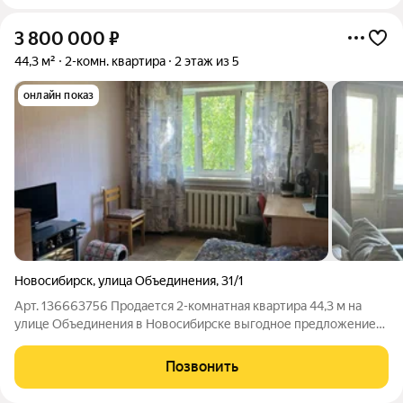
3 800 000
₽
44,3 м²
2-комн. квартира
2 этаж из 5
онлайн показ
Новосибирск
,
улица Объединения
,
31/1
Арт. 136663756 Продается 2-комнатная квартира 44,3 м на
улице Объединения в Новосибирске выгодное предложение
для инвесторов и семей, которые готовы вложиться в ремонт
и получить удобное жилье по доступной цене. Прямая
Позвонить
продажа, все документы готовы,