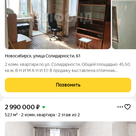
Новосибирск
,
улица Солидарности
,
61
2 комн. квартира по ул. Солидарности. Общей площадью: 45.50
кв.м. В Н И М А Н И Е!! В продажу выставлена отличная
квартира по привлекательной цене. Обратите внимание на
параметры: - площадь квартиры с балконом составляет 47 м.
Позвонить
кв. - обременений нет,
2 990 000
₽
52,1 м²
2-комн. квартира
2 этаж из 2