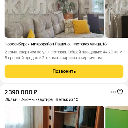
Новосибирск
,
микрорайон Пашино
,
Флотская улица
,
18
2 комн. квартира по ул. Флотская. Общей площадью: 44.20 кв.м.
В срочной продаже 2-х комн. квартира в кирпичном
пятиэтажном доме на комфортном третьем этаже в
Калининском районе микрорайона Пашино. Это единственный
Позвонить
КИРПИЧНЫЙ дом среди рядом стоящих
2 390 000
₽
29,7 м²
2-комн. квартира
6 этаж из 10