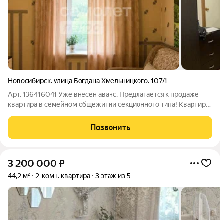
Новосибирск
,
улица Богдана Хмельницкого
,
107/1
Арт. 136416041 Уже внесен аванс. Предлагается к продаже
квартира в семейном общежитии секционного типа! Квартира
состоит из 2-к комнат, имеющих общую стену, но с
отдельными входами. Можно сделать проем, объединив
Позвонить
комнаты и в одной организовать
3 200 000
₽
44,2 м²
2-комн. квартира
3 этаж из 5