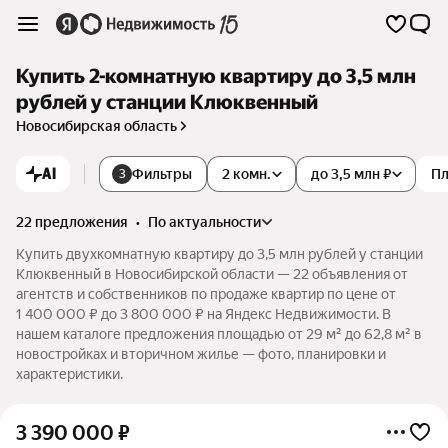
Купить 2-комнатную квартиру до 3,5 млн
рублей у станции Клюквенный
Новосибирская область
AI
Фильтры
2 комн.
до 3,5 млн ₽
П
3
22 предложения
•
по актуальности
Купить двухкомнатную квартиру до 3,5 млн рублей у станции
Клюквенный в Новосибирской области — 22 объявления от
агентств и собственников по продаже квартир по цене от
1 400 000 ₽ до 3 800 000 ₽ на Яндекс Недвижимости. В
нашем каталоге предложения площадью от 29 м² до 62,8 м² в
новостройках и вторичном жилье — фото, планировки и
характеристики.
3 390 000
₽