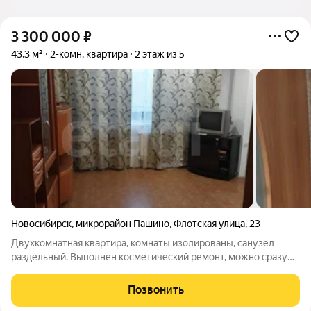
3 300 000
₽
43,3 м²
2-комн. квартира
2 этаж из 5
Новосибирск
,
микрорайон Пашино
,
Флотская улица
,
23
Двухкомнатная квартира, комнаты изолированы, санузел
раздельный. Выполнен косметический ремонт, можно сразу
заезжать и жить! Окна пластиковые, балкон застеклен, вся
инфраструктура рядом! Комфортный 2 этаж, окна выходят на
Позвонить
солнечную сторону. Всегда