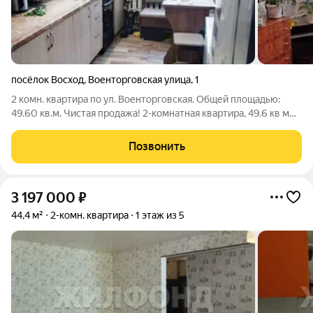
посёлок Восход
,
Военторговская улица
,
1
2 комн. квартира по ул. Военторговская. Общей площадью:
49.60 кв.м. Чистая продажа! 2-комнатная квартира, 49.6 кв м
заезжай и живи! Юридическая чистота: один взрослый
собственник, полная стоимость в договоре, никаких
Позвонить
обременений. Готовность к
3 197 000
₽
44,4 м²
2-комн. квартира
1 этаж из 5