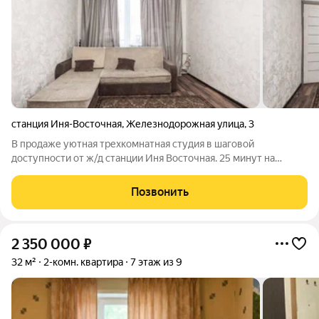
станция Иня-Восточная
,
Железнодорожная улица
,
3
В продаже уютная трехкомнатная студия в шаговой
доступности от ж/д станции Иня Восточная. 25 минут на
электричке и вы в центре Новосибирска! Ремонт выполнен в
светлых тонах. Вся мебель, которую вы видите на фото -
Позвонить
остается в подарок покупателю. В
2 350 000
₽
32 м²
2-комн. квартира
7 этаж из 9