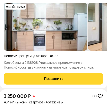
онлайн показ
Новосибирск
,
улица Макаренко
,
33
Код объекта: 2138928. Уникальное предложение в
Новосибирске: двухкомнатная квартира по адресу улица
Макаренко, 33 идеальный выбор для тех, кто ищет комфортное
жильё в хорошем районе по приемлемой цене. Уютная, чистая
Позвонить
квартира на правом берегу!!!!
3 250 000
₽
43,1 м²
2-комн. квартира
4 этаж из 5