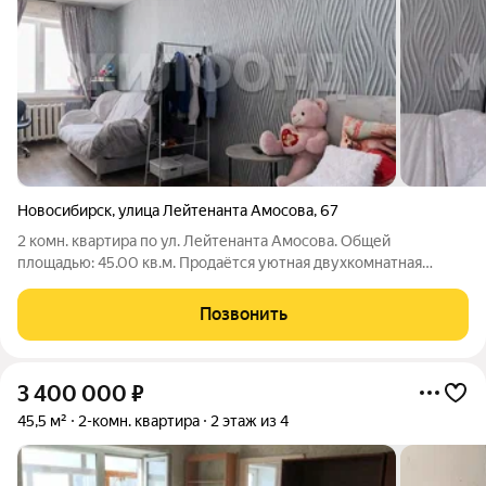
Новосибирск
,
улица Лейтенанта Амосова
,
67
2 комн. квартира по ул. Лейтенанта Амосова. Общей
площадью: 45.00 кв.м. Продаётся уютная двухкомнатная
квартира в жилом районе Пашино, расположенном в
живописной части Калининского района Новосибирска. Это
Позвонить
прекрасное предложение для тех, кто ценит
3 400 000
₽
45,5 м²
2-комн. квартира
2 этаж из 4