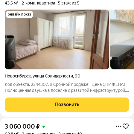
43,5 м²
2-комн. квартира
5 этаж из 5
онлайн показ
Новосибирск
,
улица Солидарности
,
90
Код объекта: 2244307. В Срочной продаже ! Цена СНИЖЕНА!
Полноценная двушка в поселке с развитой инфраструктурой.
В шаговой доступности есть все необходимое - магазины,
аптеки, школа, детский сад, поликлиника. Парк, пункты выдачи
Позвонить
озон и вайлбериз.
3 060 000
₽