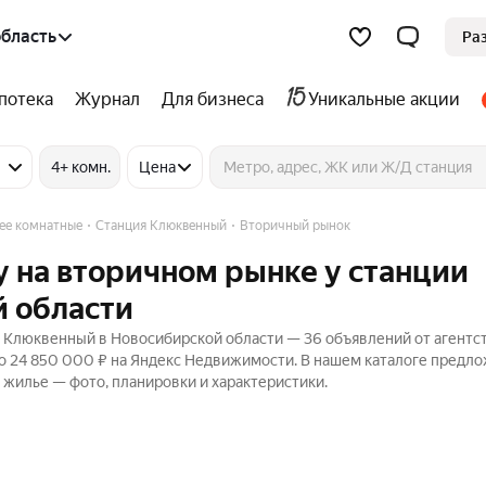
бласть
Ра
потека
Журнал
Для бизнеса
Уникальные акции
4+ комн.
Цена
лее комнатные
Станция Клюквенный
Вторичный рынок
 на вторичном рынке у станции
 области
 Клюквенный в Новосибирской области — 36 объявлений от агентст
до 24 850 000 ₽ на Яндекс Недвижимости. В нашем каталоге предл
м жилье — фото, планировки и характеристики.