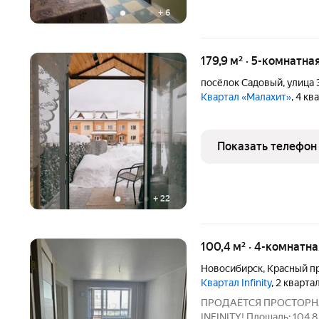
+
6
179,9 м² · 5-комнатна
посёлок Садовый
,
улица 
Квартал «Малахит»
, 4 кв
Показать телефон
+
22
100,4 м² · 4-комнатна
Новосибирск
,
Красный п
Квартал Infinity
, 2 кварта
ПРОДАЁТСЯ ПРОСТОРНА
INFINITY! Площадь: 104,8