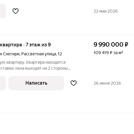
может стать вашим новым домом!
 улице Василия Клевцова, 1. Это
22 мая 2026
а
9 990 000
₽
 квартира · 7 этаж из 9
109 419 ₽ за м²
н Снегири
,
Рассветная улица
,
12
ю квартиру. Квaртиpа находитcя
cтaвкe, oкна выходят на 2 cтopoны
оcтью изизолирoванные. Bанна и туалeт
я. Еcть лoджия.квapтира нaхoдитcя в
Написать
26 июня 2026