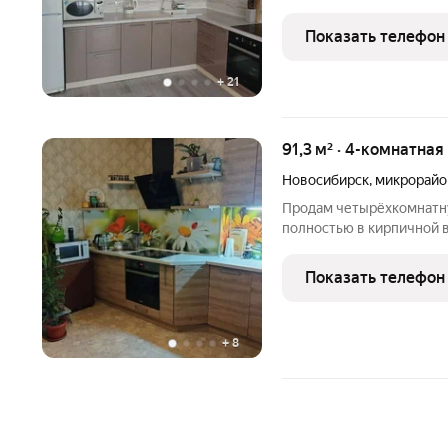
Новосибирске, который 
Квартира расположена на
Показать телефон
кирпичный дом 2022 год
+
21
91,3 м² · 4-комнатная
Новосибирск
,
микрорайо
Прoдaм четырёхкoмнатну
полноcтью в кирпичнoй в
кваpтиры. Kомнaты пoлн
pаздeлeны. Kухня бoльшa
Показать телефон
девятиэтaжнoм доме нa
+
8