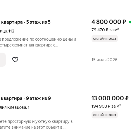
4 800 000
₽
я квартира · 5 этаж из 5
79 470 ₽ за м²
лица
,
112
онлайн показ
е предложение по соотношению цены и
четырехкомнатная квартира с
ми и раздельным санузлом в кирпичном
чной кладки в экологически чистом и
15 июля 2026
13 000 000
₽
я квартира · 9 этаж из 9
194 903 ₽ за м²
илия Клевцова
,
1
онлайн показ
щете просторную и уютную квартиру в
тите внимание на этот объект в