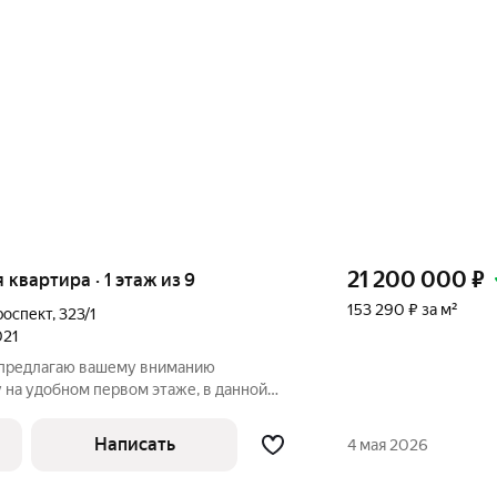
21 200 000
₽
я квартира · 1 этаж из 9
153 290 ₽ за м²
роспект
,
323/1
021
 предлагаю вашему вниманию
 на удобном первом этаже, в данной
 комнаты, огромная просторная кухня
 три санузла, кабинет и три спальные
Написать
4 мая 2026