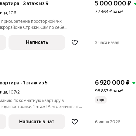
5 000 000
₽
квартира · 3 этаж из 9
72 464 ₽ за м²
лица
,
106
 приобретение просторной 4-х
икрорайоне Стрижи. Сам по себе
й развитой инфраструктурой. Здесь есть
 медицинские центры, центры развития
Написать
3 часа назад
6 920 000
₽
вартира · 1 этаж из 5
98 857 ₽ за м²
лица
,
107/2
торг
анию 4х комнатную квартиру в
а постройки. 1 этаж! А это значит, что
Вы можете исполнить в любое удобное
передвигать внутренние стены в любой
Написать в чат
6 июля 2026