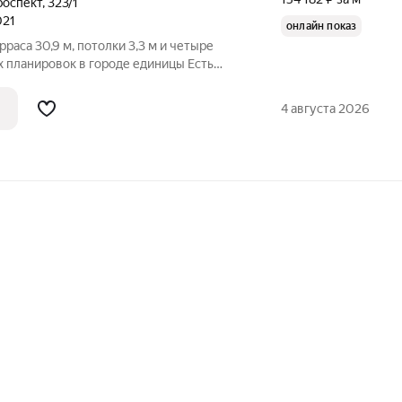
роспект
,
323/1
021
онлайн показ
ровок в городе единицы Есть
нство, в которое хочется возвращаться.
и, просторная кухня-гостиная 47 м,
4 августа 2026