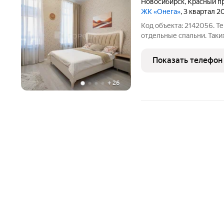
Новосибирск
,
Красный п
ЖК «Онега»
, 3 квартал 2
Код объекта: 2142056. Терраса 30,9 м, потолки 3,3 м и четыре
отдельные спальни. Таких плани
квартиры, а есть простра
Здесь 4 отдельные спальн
Показать телефон
потолки
+
26