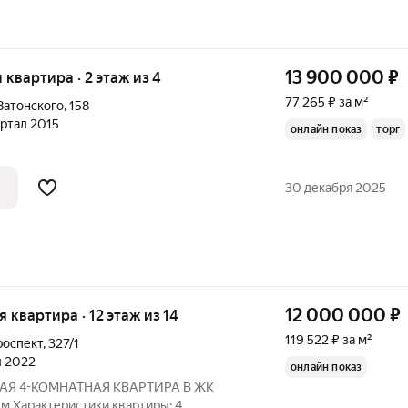
13 900 000
₽
я квартира · 2 этаж из 4
77 265 ₽ за м²
Затонского
,
158
артал 2015
онлайн показ
торг
30 декабря 2025
12 000 000
₽
я квартира · 12 этаж из 14
119 522 ₽ за м²
роспект
,
327/1
л 2022
онлайн показ
Я 4-КОМНАТНАЯ КВАРТИРА В ЖК
 м Характеристики квартиры: 4