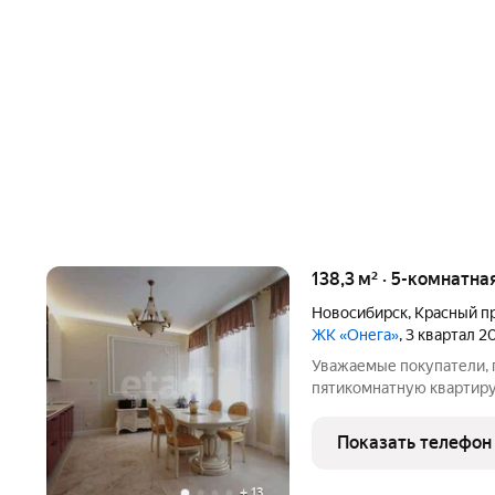
138,3 м² · 5-комнатна
Новосибирск
,
Красный п
ЖК «Онега»
, 3 квартал 2
Уважаемые покупатели,
пятикомнатную квартиру
квартире изолированные
совмещённая с гостиной,
Показать телефон
комнаты. В квартире
+
13