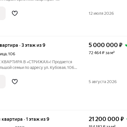
ощадью: 19,0 / 18,8 / 16,7 / 11,9 м Два
тдельно стоящая ванна Две совмещённые
12 июля 2026
и
5 000 000
₽
квартира · 3 этаж из 9
72 464 ₽ за м²
лица
,
106
льшой семьи по адресу ул. Кубовая, 106.
ть много изолированных комнат в
йоне Заельцовского бора. О КВАРТИРЕ:
5 августа 2026
21 200 000
₽
я квартира · 1 этаж из 9
154 182 ₽ за м²