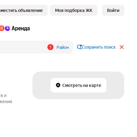
зместить объявление
Моя подборка ЖК
Войти
1
Сохранить поиск
Район
Смотреть на карте
в и
ожения