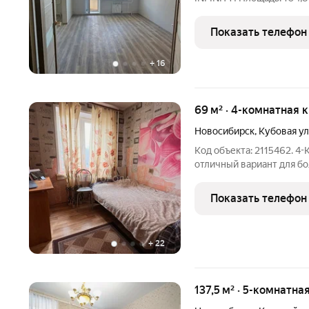
изолированные комнаты пл
раздельных санузла + о
Показать телефон
лоджии (выход из кухни 
+
16
69 м² · 4-комнатная 
Новосибирск
,
Кубовая у
Код объекта: 2115462. 4-К КВАРТИРА В «СТРИЖАХ»! Продается
отличный вариант для бо
Это редкий шанс получи
экологически чистом ра
Показать телефон
Настоящее
+
22
137,5 м² · 5-комнатна