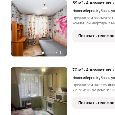
69 м² · 4-комнатная 
Новосибирск
,
Кубовая у
Предлагаем рассмотреть
комнатной квартиры в м
микрорайон обладает все
и поликлиники, частные
Показать телефон
детей с различными
+
19
70 м² · 4-комнатная к
Новосибирск
,
Кубовая у
Предлагаем Вашему вним
КИРПИЧНОМ доме 1992 год
перенос кухонной зоны 
для Вас место! А также 
Показать телефон
порядочности,