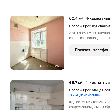
60,4 м² · 4-комнатна
Новосибирск
,
Кубовая у
Арт. 136854797 Отлично
качества! Полноценная 
изолированными комната
доме классической кирпи
Показать телефон
зеленом районе, в
+
26
66,7 м² · 4-комнатна
Новосибирск
,
улица Вас
ЖК «Цивилизация»
Код объекта: 2181126. И
современном доме? Обра