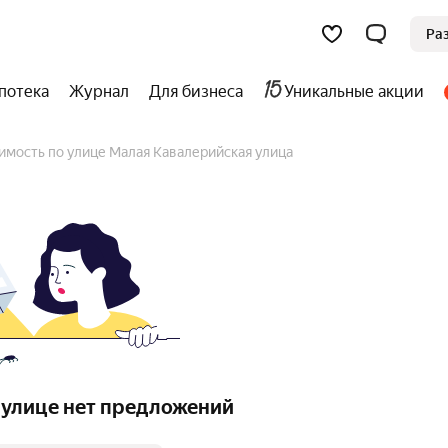
Ра
потека
Журнал
Для бизнеса
Уникальные акции
имость по улице Малая Кавалерийская улица
 улице нет предложений