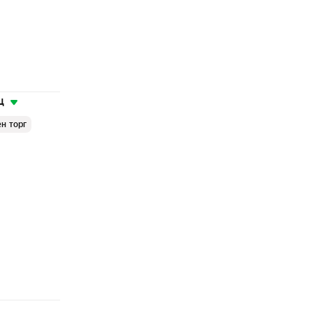
ц
н торг