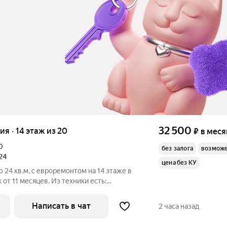
32 500
ия · 14 этаж из 20
₽
в меся
0
без залога
возможе
24
цена без КУ
 24 кв.м. с евроремонтом на 14 этаже в
от 11 месяцев. Из техники есть:
 во двор. В подъезде 3 лифта - 1
Написать в чат
2 часа назад