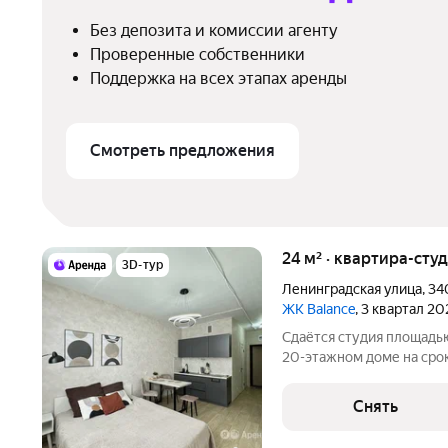
Без депозита и комиссии агенту
Проверенные собственники
Поддержка на всех этапах аренды
Смотреть предложения
24 м² · квартира-студ
3D-тур
Ленинградская улица
,
34
ЖК Balance
, 3 квартал 20
Сдаётся студия площадью
20-этажном доме на срок 
Стиральная машина Холодильник Микроволновка Пылесос Дом -
монолитный, окна выходят
Снять
грузовой и 2