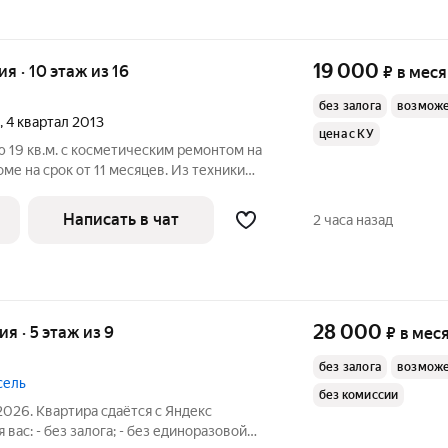
19 000
ия · 10 этаж из 16
₽
в мес
без залога
возможе
, 4 квартал 2013
цена с КУ
 19 кв.м. с косметическим ремонтом на
ме на срок от 11 месяцев. Из техники
ельный, окна выходят на улицу. В
Написать в чат
2 часа назад
28 000
ия · 5 этаж из 9
₽
в мес
без залога
возможе
сель
без комиссии
2026. Квартира сдаётся с Яндекс
 вас: - без залога; - без единоразовой