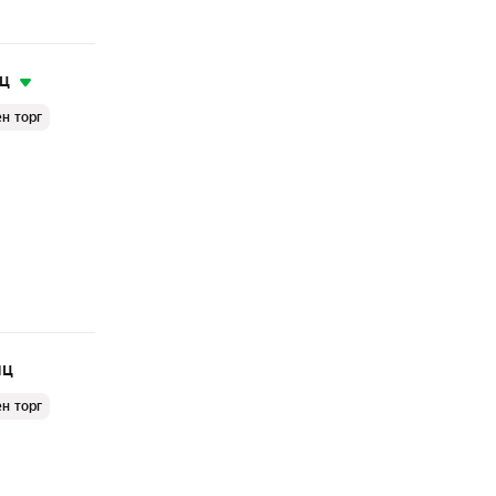
яц
н торг
яц
н торг