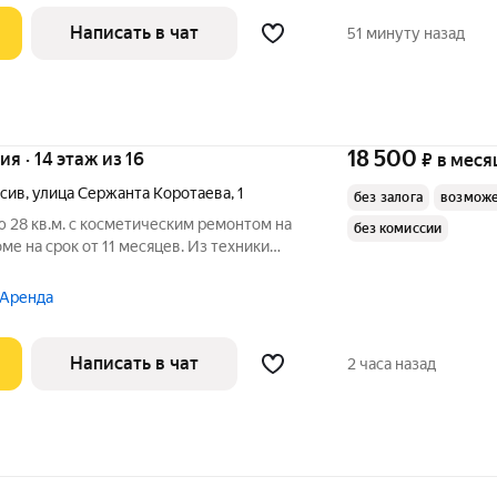
Написать в чат
51 минуту назад
18 500
ия · 14 этаж из 16
₽
в меся
сив
,
улица Сержанта Коротаева
,
1
без залога
возможе
 28 кв.м. с косметическим ремонтом на
без комиссии
ме на срок от 11 месяцев. Из техники
пичный, окна выходят на улицу. В
 Аренда
Написать в чат
2 часа назад