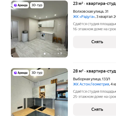
23 м² · квартира-студ
3D-тур
Волховская улица
,
31
ЖК «Радуга»
, 3 квартал 
Сдаётся студия площадью
16-этажном доме на срок 
Стиральная машина Холодильник Микроволновка Дом -
кирпичный, окна выходят 
Снять
грузовой и 1
+
9
28 м² · квартира-студ
3D-тур
Выборная улица
,
133/1
ЖК Астон.Геометрия
, 4 
Сдаётся студия площадью
25-этажном доме на срок 
Телевизор Стиральная машина Холодильник Бойлер
Микроволновка Робот-пы
Снять
во двор. В подъезде 3