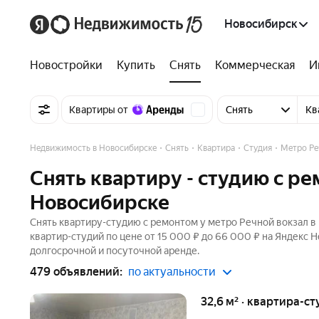
Новосибирск
Новостройки
Купить
Снять
Коммерческая
И
Квартиры от
Снять
Кв
Недвижимость в Новосибирске
Снять
Квартира
Студия
Метро Ре
Снять квартиру - студию с ре
Новосибирске
Снять квартиру-студию с ремонтом у метро Речной вокзал в
квартир-студий по цене от 15 000 ₽ до 66 000 ₽ на Яндекс 
долгосрочной и посуточной аренде.
479 объявлений:
по актуальности
32,6 м² · квартира-ст