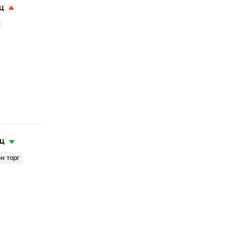
ц
яц
н торг