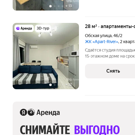
+
13
28 м² · апартаменты-
3D-тур
Обская улица
,
46/2
ЖК «Apart-River»
, 2 квар
Сдаётся студия площадью
15-этажном доме на срок 
Телевизор Стиральная машина Холодильник Кондиционер
Микроволновка Дом - кир
Снять
консьерж. В
+
12
СНИМАЙТЕ 
ВЫГОДНО