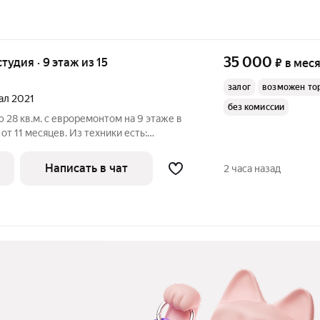
35 000
студия · 9 этаж из 15
₽
в мес
залог
возможен то
тал 2021
без комиссии
 28 кв.м. с евроремонтом на 9 этаже в
от 11 месяцев. Из техники есть:
пичный, окна выходят во двор. Есть
Написать в чат
2 часа назад