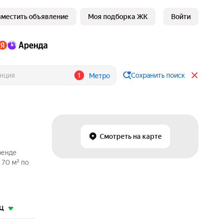
зместить объявление
Моя подборка ЖК
Войти
1
Сохранить поиск
Метро
Смотреть на карте
ренде
 70 м² по
ц