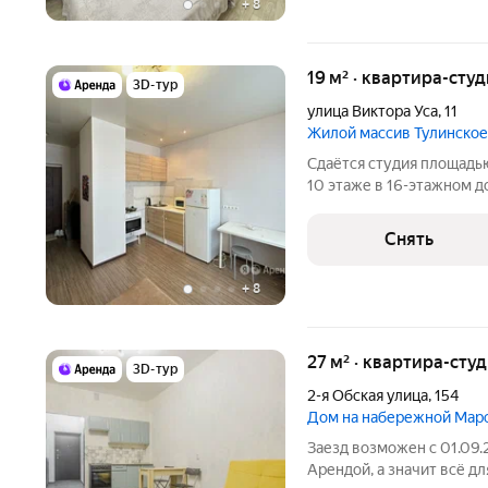
+
8
19 м² · квартира-студ
3D-тур
улица Виктора Уса
,
11
Жилой массив Тулинское
Сдаётся студия площадью
10 этаже в 16-этажном до
есть: Духовой шкаф Стиральная машина Холодильник
Микроволновка Дом - пан
Снять
подъезде 2 лифта -
+
8
27 м² · квартира-студ
3D-тур
2-я Обская улица
,
154
Дом на набережной Мар
Заезд возможен с 01.09.
Арендой, а значит всё для