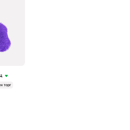
ц
н торг