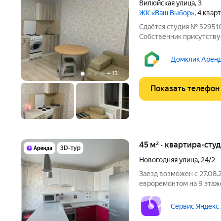
Вилюйская улица
,
3
ЖК «Ваш Выбор»
, 4 квар
Сдаётся студия № 529510,
Собственник присутствуе
сторона, летом находит
платежи оплачиваются о
Домклик Аренд
отдельно. По
+
13
Показать телефон
45 м² · квартира-студ
3D-тур
Новогодняя улица
,
24/2
Заезд возможен с 27.08.
евроремонтом на 9 этаже
месяцев. Из техники есть: Телевизор Духовой шкаф Стираль
Сервис Яндекс