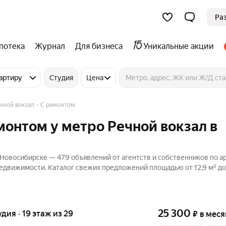
Ра
потека
Журнал
Для бизнеса
Уникальные акции
артиру
Студия
Цена
чной вокзал
С ремонтом
монтом у метро Речной вокзал в
 Новосибирске — 479 объявлений от агентств и собственников по а
Недвижимости. Каталог свежих предложений площадью от 12,9 м² до
25 300
удия · 19 этаж из 29
₽
в меся