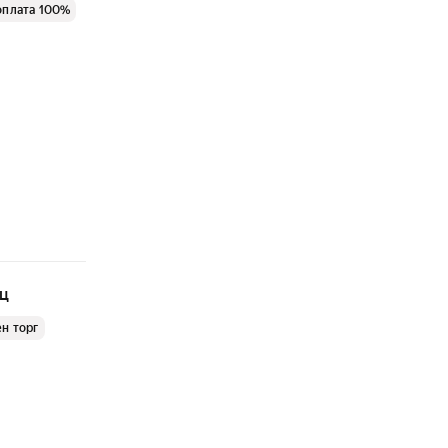
оплата 100%
яц
н торг