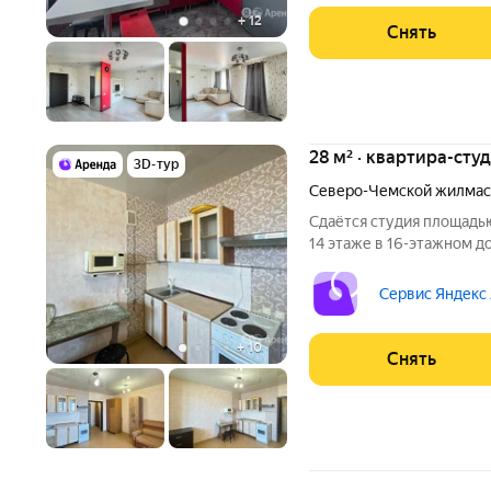
+
12
Снять
28 м² · квартира-студ
3D-тур
Северо-Чемской жилмас
Сдаётся студия площадью
14 этаже в 16-этажном до
есть: Духовой шкаф Стиральная машина Холодильник
Микроволновка Дом - кир
Сервис Яндекс
подъезде 2 лифта -
+
10
Снять