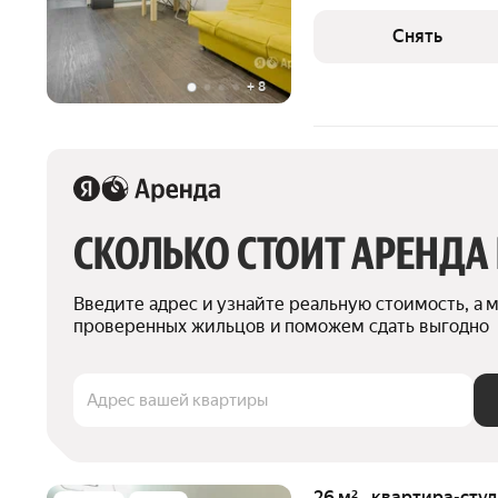
комиссии; - с поддержко
проживания. Мы можем показа
Снять
детально,
+
8
СКОЛЬКО СТОИТ АРЕНДА
Введите адрес и узнайте реальную стоимость, а 
проверенных жильцов и поможем сдать выгодно
Адрес вашей квартиры
26 м² · квартира-студ