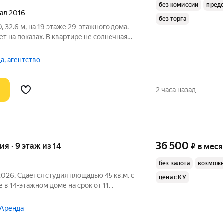
без комиссии
пред
тал 2016
без торга
 32.6 м, на 19 этаже 29-этажного дома.
т на показах. В квартире не солнечная
ся очень комфортно. Коммунальные
тдельно. Счетчики оплачиваются
а, агентство
2 часа назад
36 500
ия · 9 этаж из 14
₽
в мес
без залога
возможе
2026. Сдаётся студия площадью 45 кв.м. с
цена с КУ
 в 14-этажном доме на срок от 11
ная
машина Холодильник Кондиционер Бойлер Микроволновка Дом -
 Аренда