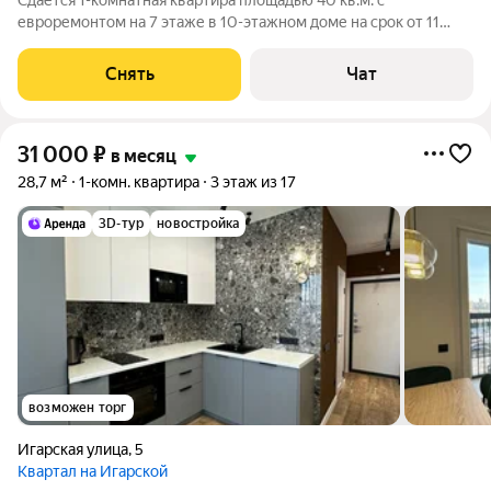
Сдаётся 1-комнатная квартира площадью 40 кв.м. с
евроремонтом на 7 этаже в 10-этажном доме на срок от 11
месяцев. Из техники есть: Телевизор Стиральная машина
Холодильник Микроволновка Дом - монолитный, окна выходят
Снять
Чат
во двор. В подъезде 1 лифт - 1
31 000
₽
в месяц
28,7 м²
1-комн. квартира
3 этаж из 17
3D-тур
новостройка
возможен торг
Игарская улица
,
5
Квартал на Игарской