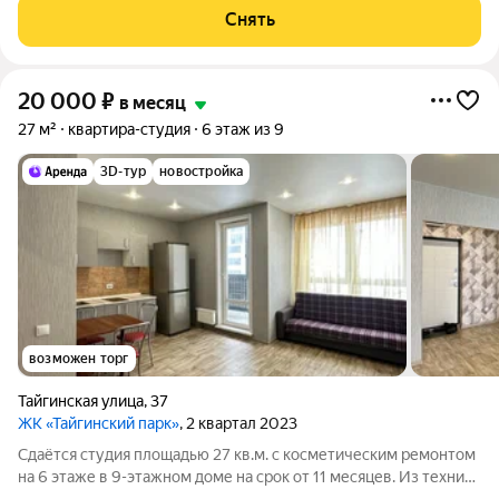
Духовой шкаф Стиральная машина Холодильник
Снять
Микроволновка Дом - панельный, окна
20 000
₽
в месяц
27 м²
квартира-студия
6 этаж из 9
3D-тур
новостройка
возможен торг
Тайгинская улица
,
37
ЖК «Тайгинский парк»
, 2 квартал 2023
Сдаётся студия площадью 27 кв.м. с косметическим ремонтом
на 6 этаже в 9-этажном доме на срок от 11 месяцев. Из техники