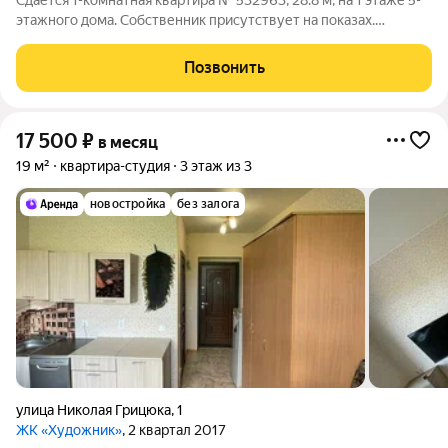
Сдаётся 1-комнатная квартира № 532963, 28.8 м, на 1 этаже 5-
этажного дома. Собственник присутствует на показах.
Коммунальные платежи включены в стоимость. Счетчики
оплачиваются отдельно. По условиям проживания: можно с
Позвонить
детьми, без питомцев. Срок
17 500
₽
в месяц
19 м²
квартира-студия
3 этаж из 3
новостройка
без залога
улица Николая Грицюка
,
1
ЖК «Художник»
, 2 квартал 2017