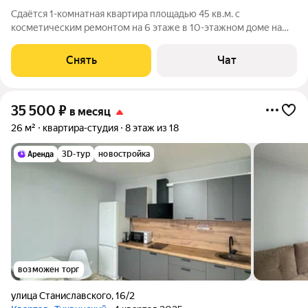
Сдаётся 1-комнатная квартира площадью 45 кв.м. с
косметическим ремонтом на 6 этаже в 10-этажном доме на
срок от 11 месяцев. Из техники есть: Телевизор Духовой шкаф
Холодильник Дом - кирпичный. Жилец оплачивает все
Снять
Чат
коммунальные услуги по квитанции.
35 500
₽
в месяц
26 м²
квартира-студия
8 этаж из 18
3D-тур
новостройка
возможен торг
улица Станиславского
,
16/2