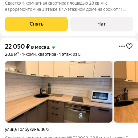
Сдаётся 1-комнатная квартира площадью 28 кв.м. с
евроремонтом на 3 этаже в 17-этажном доме на срок от 11
месяцев. Из техники есть: Телевизор Духовой шкаф
Стиральная машина Холодильник Посудомоечная машина
Снять
Чат
Бойлер Микроволновка Дом - панельный,
22 050
₽
в месяц
28,8 м²
1-комн. квартира
1 этаж из 5
улица Толбухина
,
35/2