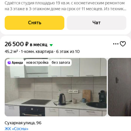
Сдаётся студия площадью 19 кв.м. с косметическим ремонтом
на 3 этаже в 3-этажном доме на срок от 11 месяцев. Из техники
есть: Телевизор Духовой шкаф Стиральная машина
Холодильник Посудомоечная машина Бойлер Дом -
Снять
Чат
панельный. Коммунальные услуги
26 500
₽
в месяц
45,2 м²
1-комн. квартира
6 этаж из 10
новостройка
без залога
Сухарная улица
,
96
ЖК «Сосны»