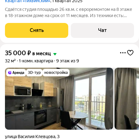
Квартал «Тихвинский»
, 1 квартал 2025
Сдаётся студия площадью 26 кв.м. с евроремонтом на 8 этаже
в 18-этажном доме на срок от 11 месяцев. Из техники есть:
Телевизор Стиральная машина Холодильник Микроволновка
Дом - панельный, окна выходят на улицу. В подъезде 2 лифта -
Снять
Чат
1 грузовой и 1
35 000
₽
в месяц
32 м²
1-комн. квартира
9 этаж из 9
3D-тур
новостройка
улица Василия Клевцова
,
3