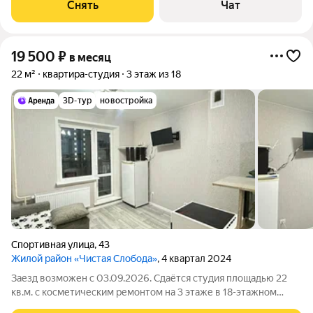
машина Холодильник Бойлер Микроволновка Дом -
Снять
Чат
кирпичный. Коммунальные услуги по
19 500
₽
в месяц
22 м²
квартира-студия
3 этаж из 18
3D-тур
новостройка
Спортивная улица
,
43
Жилой район «Чистая Слобода»
, 4 квартал 2024
Заезд возможен с 03.09.2026. Сдаётся студия площадью 22
кв.м. с косметическим ремонтом на 3 этаже в 18-этажном
доме на срок от 11 месяцев. Из техники есть: Телевизор