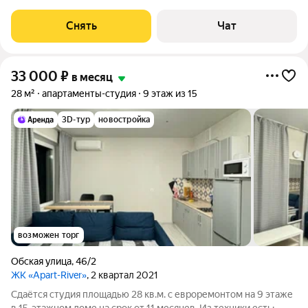
Стиральная машина Холодильник Микроволновка Дом -
кирпичный, окна выходят на улицу. В подъезде 2 лифта - 1
Снять
Чат
грузовой и 1
33 000
₽
в месяц
28 м²
апартаменты-студия
9 этаж из 15
3D-тур
новостройка
возможен торг
Обская улица
,
46/2
ЖК «Apart-River»
, 2 квартал 2021
Сдаётся студия площадью 28 кв.м. с евроремонтом на 9 этаже