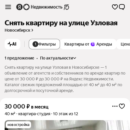
Снять квартиру на улице Узловая
Новосибирск
AI
Фильтры
Квартиры от
Аренды
Цен
1
1 предложение
•
по актуальности
Снять квартиру на улице Узловая в Новосибирске — 1
объявление от агентств и собственников по аренде квартир по
цене от 30 000 ₽ до 30 000 ₽ на Яндекс Недвижимости.
Каталог свежих предложений площадью от 40 м² до 40 м² по
долгосрочной и посуточной аренде.
30 000
₽
в месяц
40 м²
квартира-студия
10 этаж из 12
новостройка