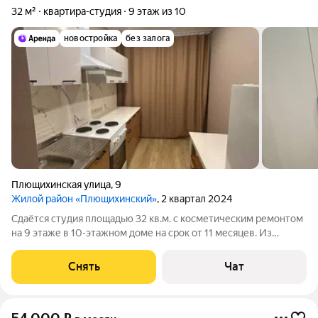
32 м²
квартира-студия
9 этаж из 10
новостройка
без залога
Плющихинская улица
,
9
Жилой район «Плющихинский»
, 2 квартал 2024
Сдаётся студия площадью 32 кв.м. с косметическим ремонтом
на 9 этаже в 10-этажном доме на срок от 11 месяцев. Из
техники есть: Телевизор Духовой шкаф Стиральная машина
Холодильник Бойлер В ванной комнате тёплый пол. Дом -
Снять
Чат
панельный, окна выходят