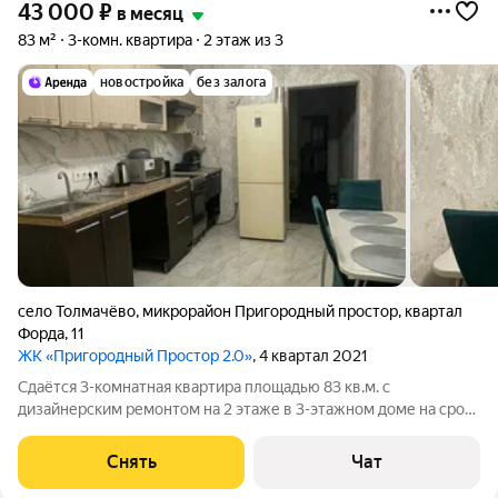
43 000
₽
в месяц
83 м²
3-комн. квартира
2 этаж из 3
новостройка
без залога
село Толмачёво
,
микрорайон Пригородный простор
,
квартал
Форда
,
11
ЖК «Пригородный Простор 2.0»
, 4 квартал 2021
Сдаётся 3-комнатная квартира площадью 83 кв.м. с
дизайнерским ремонтом на 2 этаже в 3-этажном доме на срок
от 11 месяцев. Из техники есть: Телевизор Духовой шкаф
Стиральная машина Холодильник Микроволновка Дом -
Снять
Чат
кирпичный. Во дворе есть