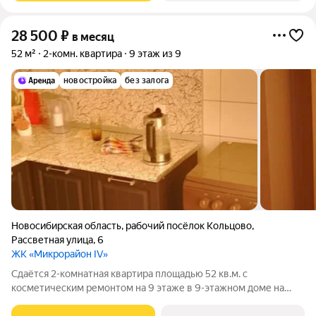
28 500
₽
в месяц
52 м²
2-комн. квартира
9 этаж из 9
новостройка
без залога
Новосибирская область
,
рабочий посёлок Кольцово
,
Рассветная улица
,
6
ЖК «Микрорайон IV»
Сдаётся 2-комнатная квартира площадью 52 кв.м. с
косметическим ремонтом на 9 этаже в 9-этажном доме на
срок от 11 месяцев. Из техники есть: Духовой шкаф Стиральная