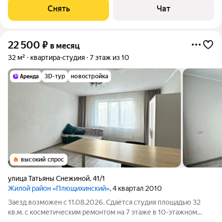
Стиральная машина Холодильник Микроволновка Пылесос
Снять
Чат
Дом - панельный, окна выходят во двор.
22 500
₽
в месяц
32 м²
квартира-студия
7 этаж из 10
3D-тур
новостройка
высокий спрос
улица Татьяны Снежиной
,
41/1
Жилой район «Плющихинский»
, 4 квартал 2010
Заезд возможен с 11.08.2026. Сдаётся студия площадью 32
кв.м. с косметическим ремонтом на 7 этаже в 10-этажном