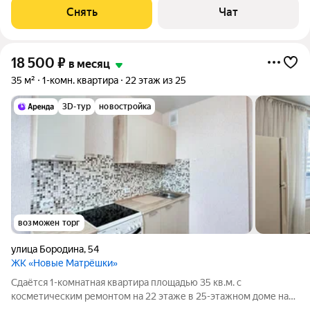
вам квартиру онлайн - благодаря уникальному 3Д туру - это
Снять
Чат
так же детально,
18 500
₽
в месяц
35 м²
1-комн. квартира
22 этаж из 25
3D-тур
новостройка
возможен торг
улица Бородина
,
54
ЖК «Новые Матрёшки»
Сдаётся 1-комнатная квартира площадью 35 кв.м. с
косметическим ремонтом на 22 этаже в 25-этажном доме на