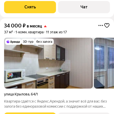
есть: Стиральная машина Холодильник Дом - кирпичный, окна
выходят во двор. В подъезде 1 лифт - 1 грузовой и 0
Снять
Чат
пассажирских. Во
34 000
₽
в месяц
37 м²
1-комн. квартира
11 этаж из 17
3D-тур
без залога
улица Крылова
,
64/1
Квартира сдаётся с Яндекс.Арендой, а значит всё для вас: без
залога без единоразовой комиссии с поддержкой от наших
специалистов в процессе проживания. Мы можем показать