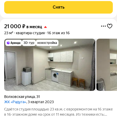
доме на срок от 11 месяцев. Из техники есть: Стиральная
машина Холодильник Микроволновка Дом - панельный, окна
Снять
выходят на улицу. В
21 000
₽
в месяц
23 м²
квартира-студия
16 этаж из 16
3D-тур
новостройка
Волховская улица
,
31
ЖК «Радуга»
, 3 квартал 2023
Сдаётся студия площадью 23 кв.м. с евроремонтом на 16 этаже
в 16-этажном доме на срок от 11 месяцев. Из техники есть: