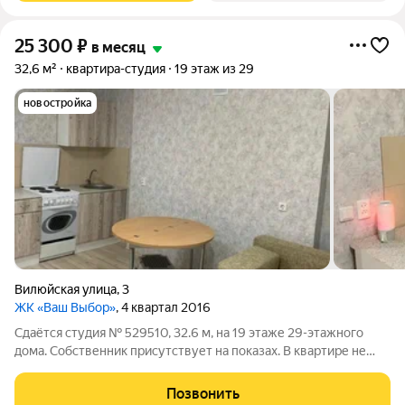
25 300
₽
в месяц
32,6 м²
квартира-студия
19 этаж из 29
новостройка
Вилюйская улица
,
3
ЖК «Ваш Выбор»
, 4 квартал 2016
Сдаётся студия № 529510, 32.6 м, на 19 этаже 29-этажного
дома. Собственник присутствует на показах. В квартире не
солнечная сторона, летом находится очень комфортно.
Коммунальные платежи оплачиваются отдельно. Счетчики
Позвонить