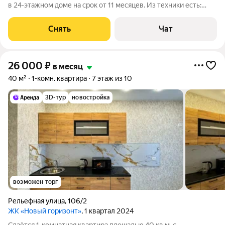
в 24-этажном доме на срок от 11 месяцев. Из техники есть:
Стиральная машина Холодильник Микроволновка Дом -
монолитный, окна выходят во двор. В подъезде 2 лифта - 2
Снять
Чат
грузовых и 0
26 000
₽
в месяц
40 м²
1-комн. квартира
7 этаж из 10
3D-тур
новостройка
возможен торг
Рельефная улица
,
106/2
ЖК «Новый горизонт»
, 1 квартал 2024