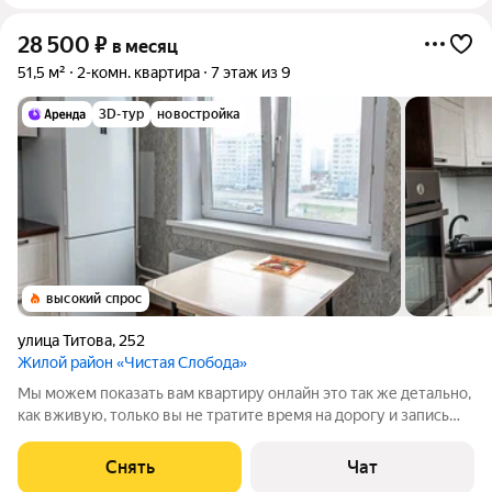
28 500
₽
в месяц
51,5 м²
2-комн. квартира
7 этаж из 9
3D-тур
новостройка
высокий спрос
улица Титова
,
252
Жилой район «Чистая Слобода»
Мы можем показать вам квартиру онлайн это так же детально,
как вживую, только вы не тратите время на дорогу и запись
возможна на ближайшее время. О КВАРТИРЕ Квартира в
жилом районе «Чистая слобода». ГК «КПД-Газсрой» построила
Снять
Чат
дом в 2020 году.