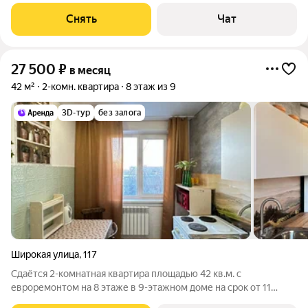
срок от 11 месяцев. Из техники есть: Духовой шкаф Стиральная
машина Холодильник Дом - кирпичный, окна выходят во двор.
Снять
Чат
В подъезде 2 лифта - 2
27 500
₽
в месяц
42 м²
2-комн. квартира
8 этаж из 9
3D-тур
без залога
Широкая улица
,
117
Сдаётся 2-комнатная квартира площадью 42 кв.м. с
евроремонтом на 8 этаже в 9-этажном доме на срок от 11
месяцев. Из техники есть: Телевизор Духовой шкаф