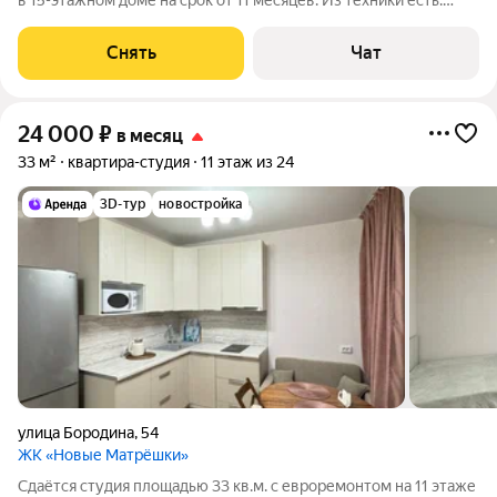
в 15-этажном доме на срок от 11 месяцев. Из техники есть:
Телевизор Стиральная машина Холодильник Кондиционер
Микроволновка Дом - кирпичный, окна выходят во двор. Есть
Снять
Чат
консьерж. В
24 000
₽
в месяц
33 м²
квартира-студия
11 этаж из 24
3D-тур
новостройка
улица Бородина
,
54
ЖК «Новые Матрёшки»
Сдаётся студия площадью 33 кв.м. с евроремонтом на 11 этаже