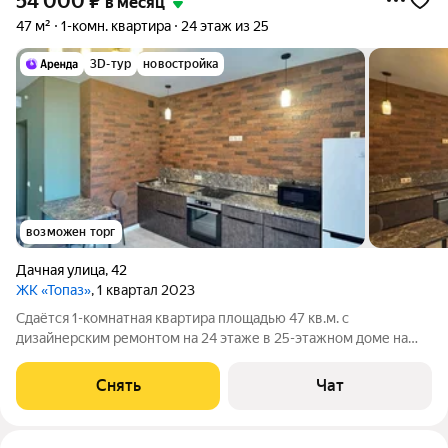
54 000
₽
в месяц
47 м²
1-комн. квартира
24 этаж из 25
3D-тур
новостройка
возможен торг
Дачная улица
,
42
ЖК «Топаз»
, 1 квартал 2023
Сдаётся 1-комнатная квартира площадью 47 кв.м. с
дизайнерским ремонтом на 24 этаже в 25-этажном доме на
срок от 11 месяцев. Из техники есть: Телевизор Духовой шкаф
Стиральная машина Холодильник Бойлер Микроволновка Дом
Снять
Чат
- кирпичный, окна выходят