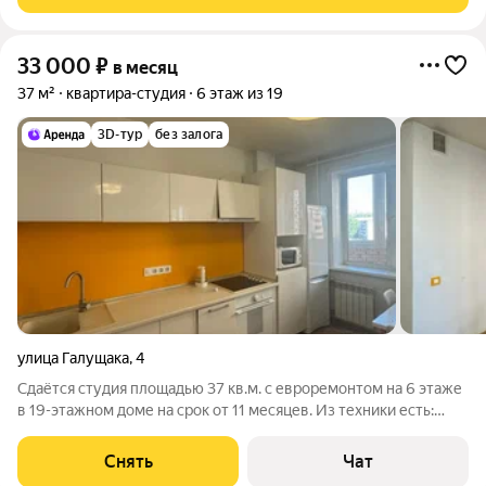
оплачиваются отдельно. По
33 000
₽
в месяц
37 м²
квартира-студия
6 этаж из 19
3D-тур
без залога
улица Галущака
,
4
Сдаётся студия площадью 37 кв.м. с евроремонтом на 6 этаже
в 19-этажном доме на срок от 11 месяцев. Из техники есть:
Телевизор Духовой шкаф Стиральная машина Холодильник
Посудомоечная машина Микроволновка Пылесос Дом -
Снять
Чат
кирпичный, окна выходят