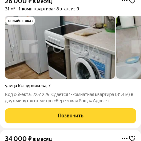
28 000
₽
в месяц
31 м²
1-комн. квартира
8 этаж из 9
онлайн показ
улица Кошурникова
,
7
Код объекта: 2251225. Сдается 1-комнатная квартира (31,4 м) в
двух минутах от метро «Березовая Роща» Адрес: г.
Новосибирск, Дзержинский район, ул. Кошурникова, д. 7.
Предлагается к длительной аренде светлая однокомнатная
Позвонить
квартира в самом сердце
34 000
₽
в месяц