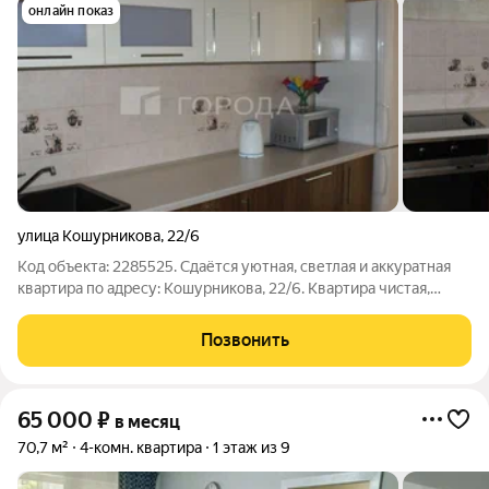
онлайн показ
улица Кошурникова
,
22/6
Код объекта: 2285525. Сдаётся уютная, светлая и аккуратная
квартира по адресу: Кошурникова, 22/6. Квартира чистая,
ухоженная и в хорошем жилом состоянии. Удобная и
функциональная планировка создаёт комфортные условия для
Позвонить
проживания. Дом тёплый,
65 000
₽
в месяц
70,7 м²
4-комн. квартира
1 этаж из 9