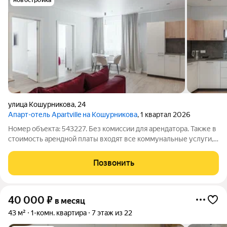
новостройка
улица Кошурникова
,
24
Апарт-отель Apartville на Кошурникова
, 1 квартал 2026
Номер объекта: 543227. Без комиссии для арендатора. Также в
стоимость арендной платы входят все коммунальные услуги,
интернет и клининг раз в неделю. Предлагается в аренду
квартира с 2 спальнями в комплексе «Апартвилль на
Позвонить
Кошурникова». Идеальный
40 000
₽
в месяц
43 м²
1-комн. квартира
7 этаж из 22