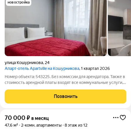
новостройка
улица Кошурникова
,
24
Апарт-отель Apartville на Кошурникова
, 1 квартал 2026
Номер объекта: 543225. Без комиссии для арендатора. Также в
стоимость арендной платы входят все коммунальные услуги,
интернет и клининг раз в неделю. Предлагается в аренду
студия в комплексе «Апартвилль на Кошурникова».
Позвонить
Идеальный вариант для одного
70 000
₽
в месяц
47,6 м²
2-комн. апартаменты
8 этаж из 12