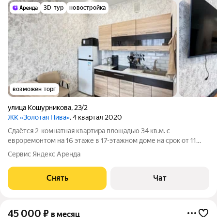
3D-тур
новостройка
возможен торг
улица Кошурникова
,
23/2
ЖК «Золотая Нива»
, 4 квартал 2020
Сдаётся 2-комнатная квартира площадью 34 кв.м. с
евроремонтом на 16 этаже в 17-этажном доме на срок от 11
месяцев. Из техники есть: Телевизор Стиральная машина
Сервис Яндекс Аренда
Холодильник Кондиционер Микроволновка Пылесос Дом -
кирпичный, окна выходят во двор.
Снять
Чат
45 000
₽
в месяц