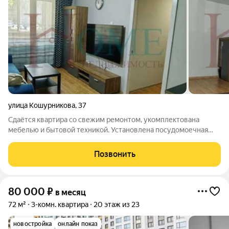
улица Кошурникова
,
37
Сдаётся квартира со свежим ремонтом, укомплектована
мебелью и бытовой техникой. Установлена посудомоечная
машина. В шаговой доступности детский сад, школа, торговые
центры, кафе, спорт клубы. Метро Золотая Нива около 10
Позвонить
минут пешком. Просмотры по
80 000
₽
в месяц
72 м²
3-комн. квартира
20 этаж из 23
новостройка
онлайн показ