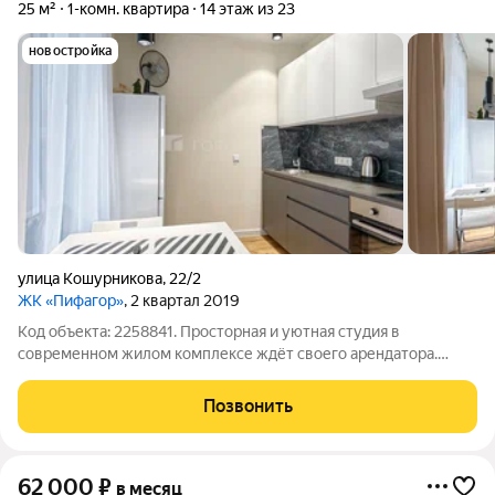
25 м²
1-комн. квартира
14 этаж из 23
новостройка
улица Кошурникова
,
22/2
ЖК «Пифагор»
, 2 квартал 2019
Код объекта: 2258841. Просторная и уютная студия в
современном жилом комплексе ждёт своего арендатора.
Квартира расположена в Новосибирске на улице
Кошурникова, 22/2. Дом построен в 2019 году из кирпично-
Позвонить
монолитных материалов, что гарантирует его
62 000
₽
в месяц