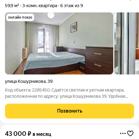
59,9 м²
3-комн. квартира
6 этаж из 9
онлайн показ
улица Кошурникова
,
39
Код объекта: 2285450. Сдаётся светлая и уютная квартира,
расположенная по адресу: улица Кошурникова 39. Удобная
транспортная развязка, как для владельцев автомобилей, так и
для пешеходов. В доступной близости большое количество
Позвонить
разнообразных
43 000
₽
в месяц