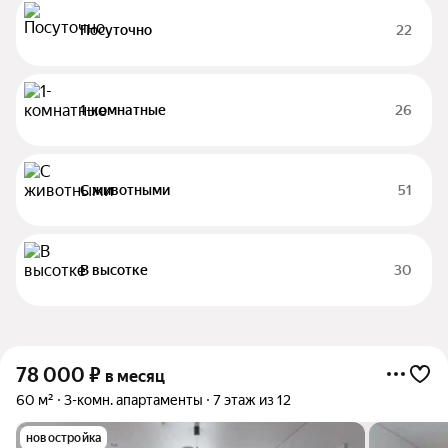
Посуточно
22
1-комнатные
26
С животными
51
В высотке
30
78 000
₽
в месяц
60 м²
3-комн. апартаменты
7 этаж из 12
новостройка