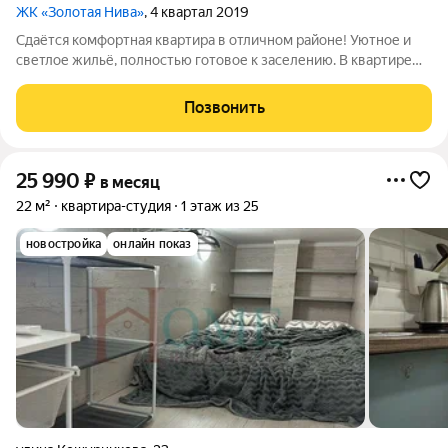
ЖК «Золотая Нива»
, 4 квартал 2019
Сдаётся комфортная квартира в отличном районе! Уютное и
светлое жильё, полностью готовое к заселению. В квартире
есть всё необходимое для комфортной жизни: удобная
мебель, техника и функциональная планировка. Приглашаем к
Позвонить
просмотру! Арт. 138444172
25 990
₽
в месяц
22 м²
квартира-студия
1 этаж из 25
новостройка
онлайн показ