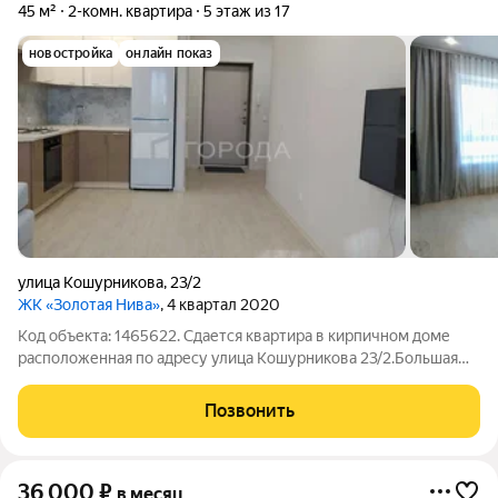
45 м²
2-комн. квартира
5 этаж из 17
новостройка
онлайн показ
улица Кошурникова
,
23/2
ЖК «Золотая Нива»
, 4 квартал 2020
Код объекта: 1465622. Сдается квартира в кирпичном доме
расположенная по адресу улица Кошурникова 23/2.Большая
кухня . Огороженная территория, охрана,
видеонаблюдение,два лифта, парковка внутри двора.В
Позвонить
квартире имеется все для комфортного проживания
36 000
₽
в месяц