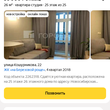
26 м²
квартира-студия
25 этаж из 25
новостройка
онлайн показ
улица Кошурникова
,
22
ЖК «на Березовой роще»
, 4 квартал 2018
Код объекта: 2262318. Сдаётся уютная квартира, расположена
на 25 этаже 26 этажного дома по адресу: Новосибирская
область, Новосибирск, р-н Дзержинский, ул. Кошурникова, 22
О ДОМЕ: Монолитно-кирпичный. Чистый подъезд. Хорошие
Позвонить
спокойные соседи,