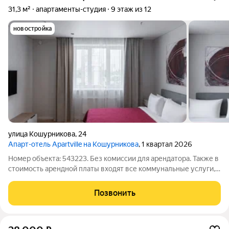
31,3 м²
апартаменты-студия
9 этаж из 12
новостройка
улица Кошурникова
,
24
Апарт-отель Apartville на Кошурникова
, 1 квартал 2026
Номер объекта: 543223. Без комиссии для арендатора. Также в
стоимость арендной платы входят все коммунальные услуги,
интернет и клининг раз в неделю. Предлагается в аренду
студия в комплексе «Апартвилль на Кошурникова».
Позвонить
Идеальный вариант для одного