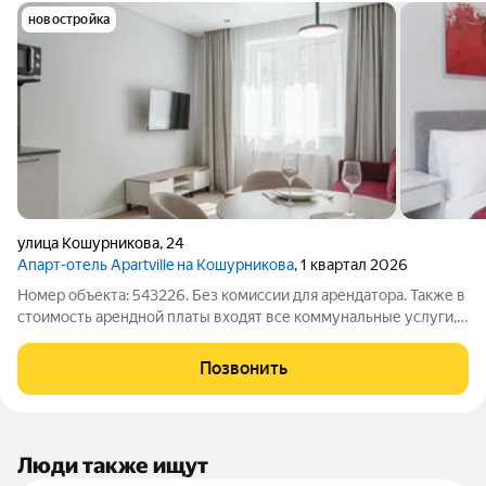
новостройка
улица Кошурникова
,
24
Апарт-отель Apartville на Кошурникова
, 1 квартал 2026
Номер объекта: 543226. Без комиссии для арендатора. Также в
стоимость арендной платы входят все коммунальные услуги,
интернет и клининг раз в неделю. Предлагается в аренду
квартира с 1 спальней в комплексе «Апартвилль на
Позвонить
Кошурникова». Идеальный
Люди также ищут