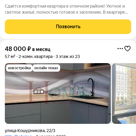
Сдаётся комфортная квартира в отличном районе! Уютное и
светлое жильё, полностью готовое к заселению. В квартире
есть всё необходимое для комфортной жизни: удобная
мебель, техника и функциональная планировка. Приглашаем к
Позвонить
просмотру! Арт. 136003473
48 000
₽
в месяц
57 м²
2-комн. квартира
3 этаж из 23
новостройка
онлайн показ
улица Кошурникова
,
22/3