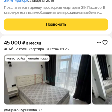
ЖК «Пифагор»
, 2 квартал 2019
Предлагается в аренду просторная квартира в ЖК Пифaгор. В
квартире есть вся необходимая для проживания мебель и
бытовая техника. Дом располагается между станциями метро
Золотая Нива и Березовая Роща, рядом имеются магазины,
Позвонить
аптеки, фитнес клуб, ТЦ
45 000
₽
в месяц
40 м²
2-комн. квартира
20 этаж из 25
новостройка
онлайн показ
улица Кошурникова
,
23