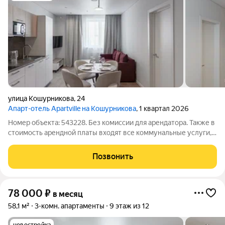
улица Кошурникова
,
24
Апарт-отель Apartville на Кошурникова
, 1 квартал 2026
Номер объекта: 543228. Без комиссии для арендатора. Также в
стоимость арендной платы входят все коммунальные услуги,
интернет и клининг раз в неделю. Предлагается в аренду
квартира с 2 спальнями в комплексе «Апартвилль на
Позвонить
Кошурникова». Идеальный
78 000
₽
в месяц
58,1 м²
3-комн. апартаменты
9 этаж из 12