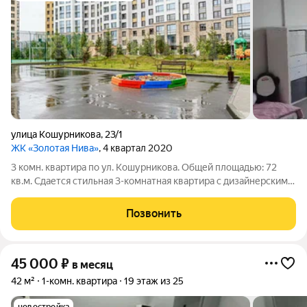
улица Кошурникова
,
23/1
ЖК «Золотая Нива»
, 4 квартал 2020
3 комн. квартира по ул. Кошурникова. Общей площадью: 72
кв.м. Сдается стильная 3-комнатная квартира с дизайнерским
ремонтом в 5 минутах пешком от метро Золотая Нива.,
Площадь 72 м?. Просторная кухня-гостиная 25 м? удобное
Позвонить
пространство для отдыха и
45 000
₽
в месяц
42 м²
1-комн. квартира
19 этаж из 25