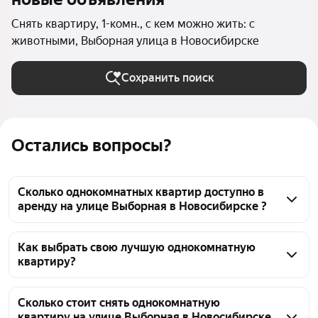
Снять квартиру, 1-комн., с кем можно жить: с
животными, Выборная улица в Новосибирске
Сохранить поиск
Остались вопросы?
Сколько однокомнатных квартир доступно в
аренду на улице Выборная в Новосибирске ?
На Яндекс Недвижимости на улице Выборная в 
Новосибирске доступно в аренду 30 
Как выбрать свою лучшую однокомнатную
квартиру?
однокомнатных квартир, из них 28 объявлений от 
агентств
Чтобы снять 1-комнатную квартиру с животными на 
улице Выборная, воспользуйтесь удобными 
Сколько стоит снять однокомнатную
квартиру на улице Выборная в Новосибирске