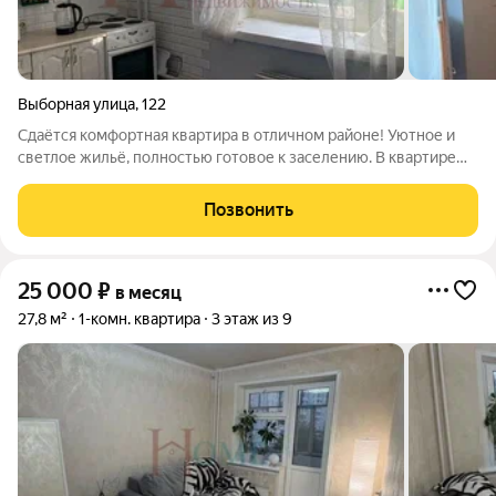
Выборная улица
,
122
Сдаётся комфортная квартира в отличном районе! Уютное и
светлое жильё, полностью готовое к заселению. В квартире
есть всё необходимое для комфортной жизни: удобная
мебель, техника и функциональная планировка. Приглашаем к
Позвонить
просмотру! Арт. 135961486
25 000
₽
в месяц
27,8 м²
1-комн. квартира
3 этаж из 9