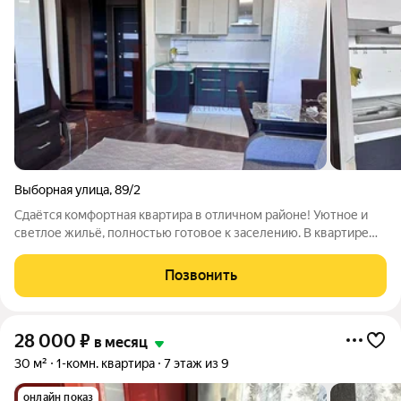
Выборная улица
,
89/2
Сдаётся комфортная квартира в отличном районе! Уютное и
светлое жильё, полностью готовое к заселению. В квартире
есть всё необходимое для комфортной жизни: удобная
мебель, техника и функциональная планировка. Приглашаем к
Позвонить
просмотру! Арт. 132869473
28 000
₽
в месяц
30 м²
1-комн. квартира
7 этаж из 9
онлайн показ