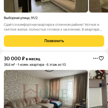
Выборная улица
,
91/2
Сдаётся комфортная квартира в отличном районе! Уютное и
светлое жильё, полностью готовое к заселению. В квартире
есть всё необходимое для комфортной жизни: удобная
мебель, техника и функциональная планировка. Приглашаем к
Позвонить
просмотру! Арт. 140467631
30 000
₽
в месяц
38,6 м²
1-комн. квартира
6 этаж из 10