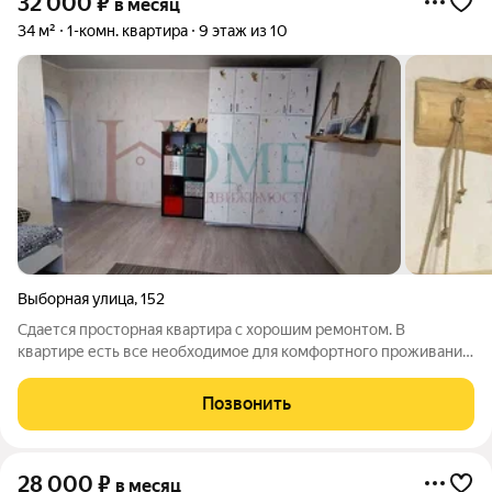
32 000
₽
в месяц
34 м²
1-комн. квартира
9 этаж из 10
Выборная улица
,
152
Сдается просторная квартира с хорошим ремонтом. В
квартире есть все необходимое для комфортного проживания.
Рядом Университет и транспортная развязка. Тихий двор и Бор.
Наличие парковочных мест во дворе. Арт. 136876111
Позвонить
28 000
₽
в месяц