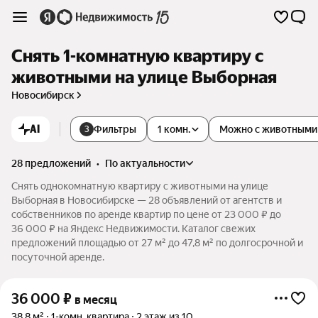
Снять 1-комнатную квартиру с
животными на улице Выборная
Новосибирск
AI
Фильтры
1 комн.
Можно с животными
3
28 предложений
•
по актуальности
Снять однокомнатную квартиру с животными на улице
Выборная в Новосибирске — 28 объявлений от агентств и
собственников по аренде квартир по цене от 23 000 ₽ до
36 000 ₽ на Яндекс Недвижимости. Каталог свежих
предложений площадью от 27 м² до 47,8 м² по долгосрочной и
посуточной аренде.
36 000
₽
в месяц
38,8 м²
1-комн. квартира
2 этаж из 10