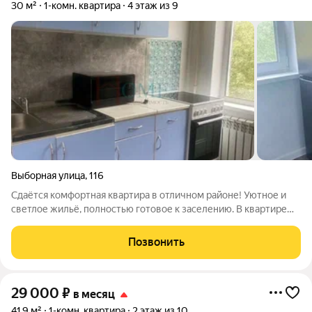
30 м²
1-комн. квартира
4 этаж из 9
Выборная улица
,
116
Сдаётся комфортная квартира в отличном районе! Уютное и
светлое жильё, полностью готовое к заселению. В квартире
есть всё необходимое для комфортной жизни: удобная
мебель, техника и функциональная планировка. Приглашаем к
Позвонить
просмотру! Арт. 139056969
29 000
₽
в месяц
41,9 м²
1-комн. квартира
2 этаж из 10