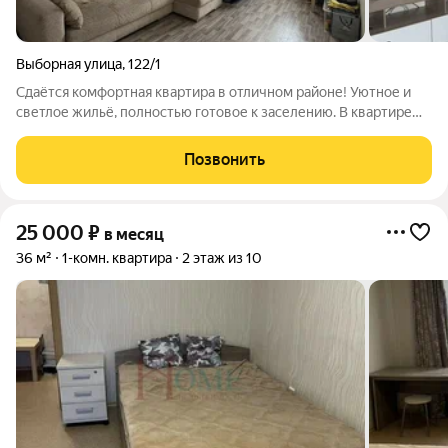
Выборная улица
,
122/1
Сдаётся комфортная квартира в отличном районе! Уютное и
светлое жильё, полностью готовое к заселению. В квартире
есть всё необходимое для комфортной жизни: удобная
мебель, техника и функциональная планировка. Приглашаем к
Позвонить
просмотру! Арт. 133224153
25 000
₽
в месяц
36 м²
1-комн. квартира
2 этаж из 10