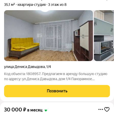
35,1 м²
квартира-студия
3 этаж из 8
улица Дениса Давыдова
,
1/4
Код объекта: 1808957. Предлагаем в аренду большую студию
по адресу: ул.Дениса Давыдова, дом 1/4 Панорамное
остекление в пол с большой лоджией , закрытая территория
хорошего кирпичного дома создают очень уютную атмосферу
Позвонить
в квартире Освежелили ремонт
30 000
₽
в месяц