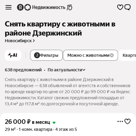
Снять квартиру с животными в
районе Дзержинский
Новосибирск
AI
Фильтры
Можно с животными
Кварт
2
638 предложений
•
по актуальности
Снять квартиру с животными в районе Дзержинский в
Новосибирске — 638 объявлений от агентств и собственников
по аренде квартир по цене от 20 000 ₽ до 99 000 ₽ на Яндекс
Недвижимости. Каталог свежих предложений площадью от
13,4 м² до 117,8 м² по долгосрочной и посуточной аренде.
26 000
₽
в месяц
29 м²
1-комн. квартира
4 этаж из 5