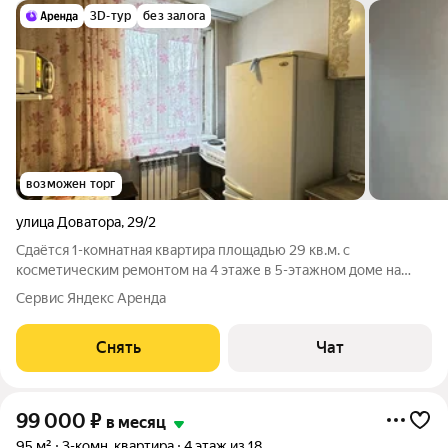
3D-тур
без залога
возможен торг
улица Доватора
,
29/2
Сдаётся 1-комнатная квартира площадью 29 кв.м. с
косметическим ремонтом на 4 этаже в 5-этажном доме на
срок от 11 месяцев. Из техники есть: Телевизор Духовой шкаф
Сервис Яндекс Аренда
Стиральная машина Холодильник Микроволновка Дом -
панельный, окна выходят во двор.
Снять
Чат
99 000
₽
в месяц
95 м²
3-комн. квартира
4 этаж из 18