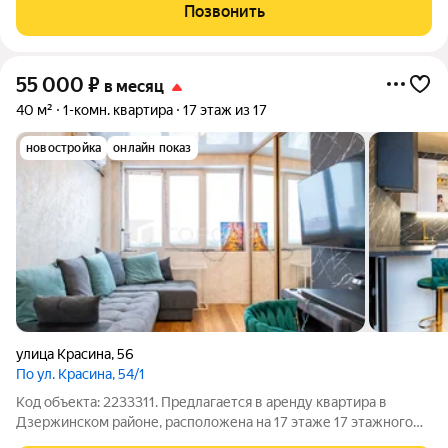
кирпичный Чистый подъезд Хорошие спокойные соседи
Позвонить
Безопасный и уютный район О
55 000
₽
в месяц
40 м²
1-комн. квартира
17 этаж из 17
новостройка
онлайн показ
улица Красина
,
56
По ул. Красина, 54/1
Код объекта: 2233311. Предлагается в аренду квартира в
Дзержинском районе, расположена на 17 этаже 17 этажного
дома по адресу: улица Красина, дом 56 О ДОМЕ: Монолитно-