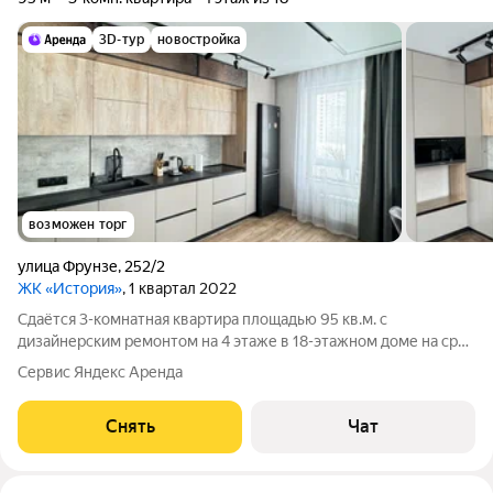
3D-тур
новостройка
возможен торг
улица Фрунзе
,
252/2
ЖК «История»
, 1 квартал 2022
Сдаётся 3-комнатная квартира площадью 95 кв.м. с
дизайнерским ремонтом на 4 этаже в 18-этажном доме на срок
от 11 месяцев. Из техники есть: Телевизор Стиральная машина
Сервис Яндекс Аренда
Холодильник Кондиционер Микроволновка Дом - монолитный,
окна выходят во двор
Снять
Чат