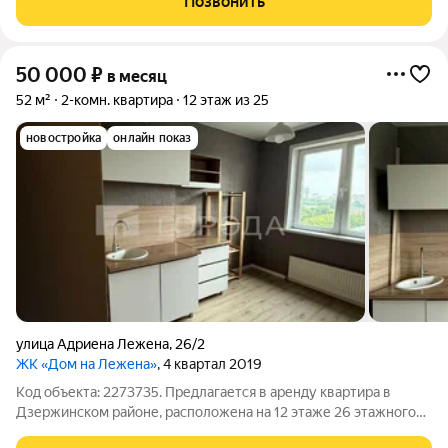
Позвонить
и есть
50 000
₽
в месяц
52 м²
2-комн. квартира
12 этаж из 25
новостройка
онлайн показ
улица Адриена Лежена
,
26/2
ЖК «Дом на Лежена»
, 4 квартал 2019
Код объекта: 2273735. Предлагается в аренду квартира в
Дзержинском районе, расположена на 12 этаже 26 этажного
дома по адресу: Адриена Лежена, 26/2 О ДОМЕ: Монолитно-