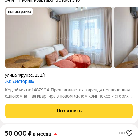
34 м²
1-комн. квартира
5 этаж из 18
новостройка
улица Фрунзе
,
252/1
ЖК «История»
Код объекта: 1487994. Предлагалается в аренду полноценная
однокомнатная квартира в новом жилом комплексе История
Квартира ранее не сдавалась , ремонт делеали для себя из
качественных метераилов В квартире есть вся необходимая
Позвонить
мебель и бытовая техника
50 000
₽
в месяц