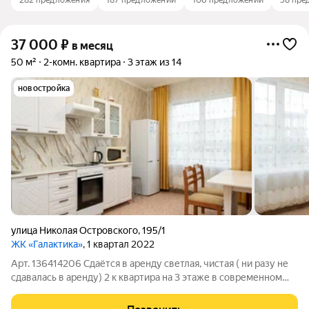
282 предложения
187 предложений
106 предложений
58 пре
37 000
₽
в месяц
50 м²
2-комн. квартира
3 этаж из 14
новостройка
улица Николая Островского
,
195/1
ЖК «Галактика»
, 1 квартал 2022
Арт. 136414206 Сдаётся в аренду светлая, чистая ( ни разу не
сдавалась в аренду) 2 к квартира на 3 этаже в современном
жилом комплексе "Галактика". есть вся необходимая мебель и
техника. В прихожей будет шкаф для одежды ( на фото его нет)