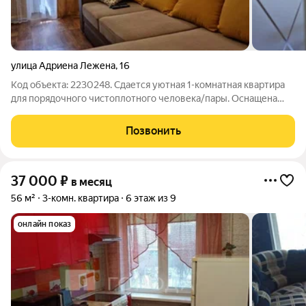
улица Адриена Лежена
,
16
Код объекта: 2230248. Сдается уютная 1-комнатная квартира
для порядочного чистоплотного человека/пары. Оснащена
всей необходимой техникой. В шаговой доступности
магазины, пвз, метро 7 минут, остановка 5 минут, спокойные
Позвонить
соседи. Кандидаты с животными
37 000
₽
в месяц
56 м²
3-комн. квартира
6 этаж из 9
онлайн показ