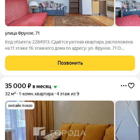
улица Фрунзе
,
71
Код объекта: 2284913. Сдаётся уютная квартира, расположена
на 11 этаже 16 этажного дома по адресу: ул. Фрунзе, 71 О
ДОМЕ: Монолитный. Хорошие спокойные соседи, безопасный
и уютный район. О КВАРТИРЕ: Квартира светлая, просторная.
Позвонить
Меблированная
35 000
₽
в месяц
32 м²
1-комн. квартира
4 этаж из 9
онлайн показ