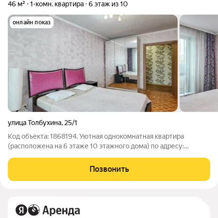
46 м²
1-комн. квартира
6 этаж из 10
онлайн показ
улица Толбухина
,
25/1
Код объекта: 1868194. Уютная однокомнатная квартира
(расположена на 6 этаже 10 этажного дома) по адресу:
ул.Толбухина д25/1 О ДОМЕ: Панельный Чистый подъезд.
Хорошие спокойные соседи. Безопасный и уютный район. О
Позвонить
КВАРТИРЕ: Квартира светлая,