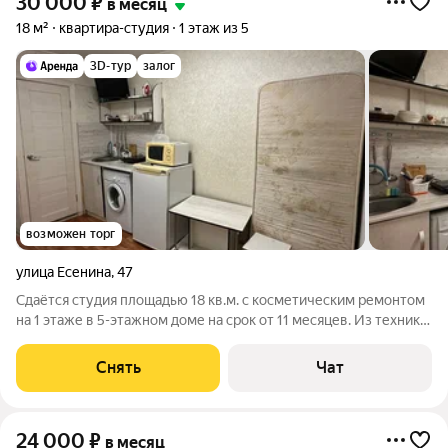
30 000
₽
в месяц
18 м²
квартира-студия
1 этаж из 5
3D-тур
залог
возможен торг
улица Есенина
,
47
Сдаётся студия площадью 18 кв.м. с косметическим ремонтом
на 1 этаже в 5-этажном доме на срок от 11 месяцев. Из техники
есть: Телевизор Стиральная машина Холодильник
Микроволновка Дом - панельный, окна выходят во двор. Во
Снять
Чат
дворе есть бесплатная
24 000
₽
в месяц