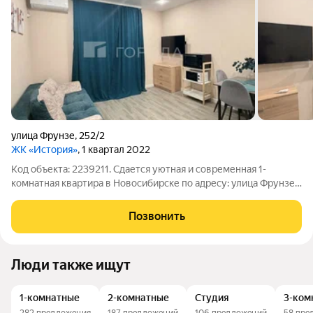
улица Фрунзе
,
252/2
ЖК «История»
, 1 квартал 2022
Код объекта: 2239211. Сдается уютная и современная 1-
комнатная квартира в Новосибирске по адресу: улица Фрунзе,
252/2. Квартира расположена на 6 этаже 14-этажного
кирпично-монолитного дома, построенного в 2022 году.
Позвонить
Общая площадь 37 кв. м, жилая 24
Люди также ищут
1-комнатные
2-комнатные
Студия
3-ком