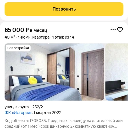
адресу: Новосибирская область, Новосибирск, р-н
Дзержинский, ул. Гоголя, 204 О ДОМЕ: Кирпичный. Чистый
Позвонить
подъезд. Хорошие спокойные соседи.
65 000
₽
в месяц
40 м²
1-комн. квартира
1 этаж из 14
новостройка
улица Фрунзе
,
252/2
ЖК «История»
, 1 квартал 2022
Код объекта: 1705055. Предлагаю в аренду на длительный или
средний (от 1 мес.) срок шикарную 2- комнатную квартиру