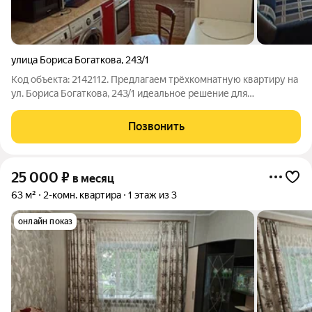
улица Бориса Богаткова
,
243/1
Код объекта: 2142112. Предлагаем трёхкомнатную квартиру на
ул. Бориса Богаткова, 243/1 идеальное решение для
проживания! Квартира расположена на шестом этаже
девятиэтажного панельного дома 1972 года постройки. Общая
Позвонить
площадь составляет 56 кв. м, из
25 000
₽
в месяц
63 м²
2-комн. квартира
1 этаж из 3
онлайн показ