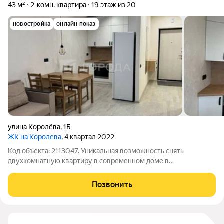
43 м²
2-комн. квартира
19 этаж из 20
новостройка
онлайн показ
улица Королёва
,
1Б
ЖК на Королева
, 4 квартал 2022
Код объекта: 2113047. Уникальная возможность снять
двухкомнатную квартиру в современном доме в
Новосибирске. Квартира расположена на 19 этаже 20-
этажного монолитного дома, построенного в 2023 году, по
Позвонить
адресу: улица Королёва, 1Б. Из окон открывается