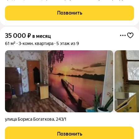
студию по адресу ул. Фрунзе 252/2 в ЖК. Здесь огромная
детская площадка, благоустроенный двор без машин,
Позвонить
продуманные планировки. В
35 000
₽
в месяц
61 м²
3-комн. квартира
5 этаж из 9
улица Бориса Богаткова
,
243/1
Позвонить