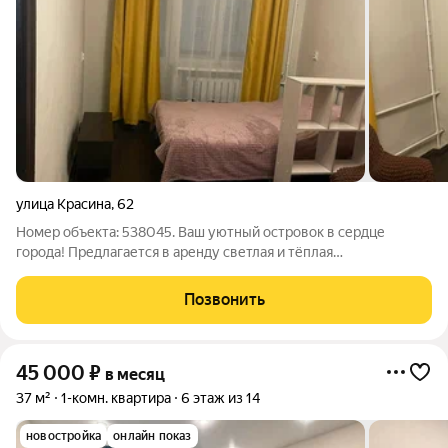
улица Красина
,
62
Номер объекта: 538045. Ваш уютный островок в сердце
города! Предлагается в аренду светлая и тёплая
однокомнатная квартира по адресу Красина, 62, на 3 этаже.
Просторная комната с двумя окнами, наполняемая
Позвонить
естественным светом целый день. Окна выходят
45 000
₽
в месяц
37 м²
1-комн. квартира
6 этаж из 14
новостройка
онлайн показ