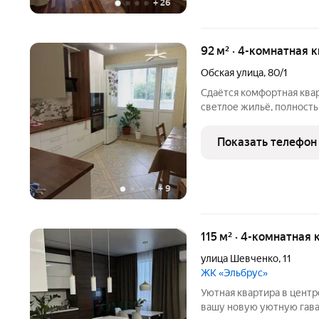
+
26
92 м² · 4-комнатная к
Обская улица
,
80/1
Сдаётся комфортная квар
светлое жильё, полность
всё необходимое для ко
техника и функциональна
Показать телефон
Арт. 136691499
+
9
115 м² · 4-комнатная 
улица Шевченко
,
11
ЖК «Эльбрус»
Уютная квартира в цент
вашу новую уютную гава