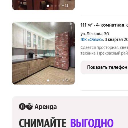
+
18
111 м² · 4-комнатная 
ул. Лескова
,
30
ЖК «Оазис»
, 3 квартал 2
Сдается просторная, све
техника. Прекрасный рай
объекты жизненной необ
территории своя зона от
Показать телефон
детскими площадками,
+
17
СНИМАЙТЕ 
ВЫГОДНО