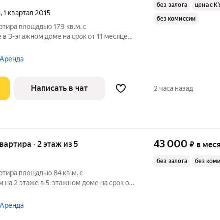
без залога
цена с К
»
, 1 квартал 2015
без комиссии
ртира площадью 179 кв.м. с
 в 3-этажном доме на срок от 11 месяцев.
литный. Коммунальные услуги по
 Аренда
я
Написать в чат
2 часа назад
43 000
квартира · 2 этаж из 5
₽
в мес
без залога
без ком
ртира площадью 84 кв.м. с
на 2 этаже в 5-этажном доме на срок от
 Пылесос
ыходят во двор. Во дворе есть бесплатная
 Аренда