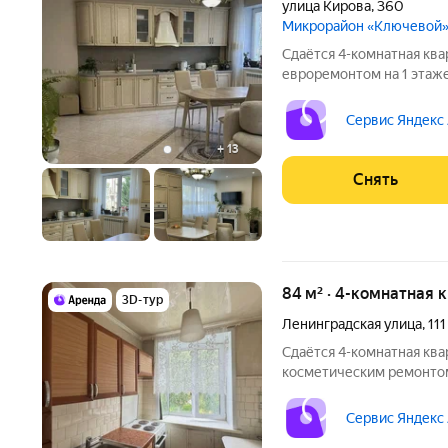
улица Кирова
,
360
Микрорайон «Ключевой
Сдаётся 4-комнатная ква
евроремонтом на 1 этаже
Из техники есть: Телевизор Духовой шкаф Холодильник
Кондиционер Дом - моно
Сервис Яндекс
счетчикам оплачиваютс
+
13
Снять
84 м² · 4-комнатная 
3D-тур
Ленинградская улица
,
111
Сдаётся 4-комнатная ква
косметическим ремонтом 
11 месяцев. Из техники есть: Духовой шкаф Холодильник
Дом - кирпичный, окна в
Сервис Яндекс
парковка.