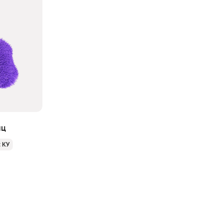
яц
с КУ