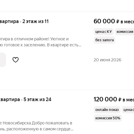
60 000
вартира · 2 этаж из 11
₽
в мес
цена с КУ
комиссия
тира в отличном районе! Уютное и
без залога
ю готовое к заселению. В квартире есть
мфортной жизни: удобная мебель,
я планировка. Приглашаем к просмотру!
20 июня 2026
120 000
квартира · 5 этаж из 24
₽
в ме
онлайн показ
цена 
комиссия 50%
ре Новосибирска Добро пожаловать в
нь, расположенную в самом сердце