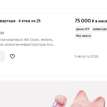
75 000
квартира · 4 этаж из 25
₽
в мес
цена с КУ
комиссия
021
без залога
тлая квартира в ЖК Оазис, мебель,
он, развитая инфраструктура, все
ходимости в шаговой доступности. На
дыха с фонтаном, спортивными и
5 августа 2026