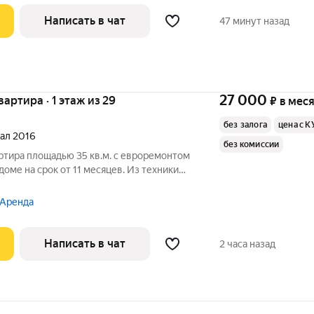
Написать в чат
47 минут назад
27 000
квартира · 1 этаж из 29
₽
в мес
без залога
цена с К
тал 2016
без комиссии
ртира площадью 35 кв.м. с евроремонтом
доме на срок от 11 месяцев. Из техники
ые услуги по счетчикам оплачиваются
 Аренда
Написать в чат
2 часа назад