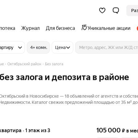
Ра
потека
Журнал
Для бизнеса
Уникальные акции
артиру
4+ комн.
Цена
ые
Октябрьский район
Без залога
ез залога и депозита в районе
 Октябрьский в Новосибирске — 18 объявлений от агентств и собств
 Недвижимости. Каталог свежих предложений площадью от 35 м² до 
105 000
квартира · 1 этаж из 3
₽
в ме