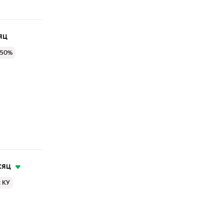
яц
 50%
сяц
с КУ