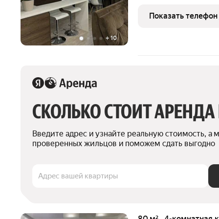
Новосибирска! Эта стильная 
место для комфортной ж
Показать телефон
мелочей. С одной
+
10
СКОЛЬКО СТОИТ АРЕНДА
Введите адрес и узнайте реальную стоимость, а 
проверенных жильцов и поможем сдать выгодно
Адрес вашей квартиры
80 м² · 4-комнатная 