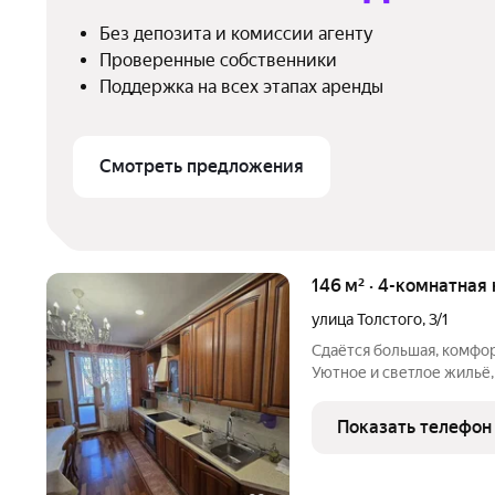
Без депозита и комиссии агенту
Проверенные собственники
Поддержка на всех этапах аренды
Смотреть предложения
146 м² · 4-комнатная
улица Толстого
,
3/1
Сдаётся большая, комфор
Уютное и светлое жильё,
квартире есть всё необ
мебель, техника и функц
Показать телефон
уeдиненнoм