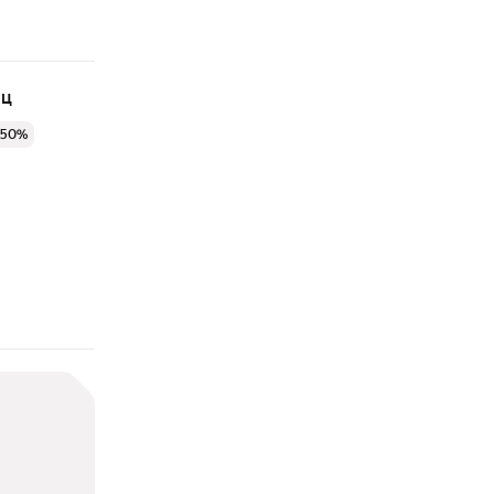
яц
 50%