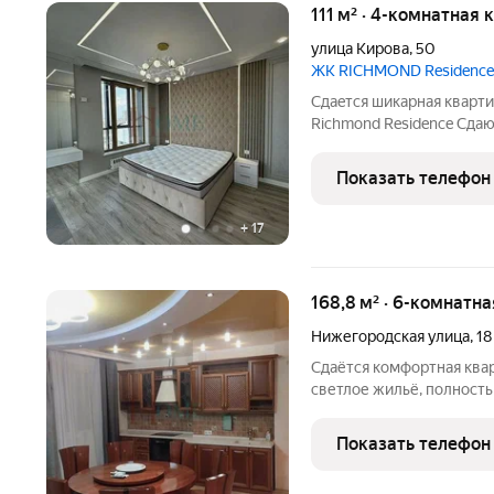
111 м² · 4-комнатная 
улица Кирова
,
50
ЖК RICHMOND Residence
Сдaeтся шикаpнaя кварт
Richmond Residence Сдаю
еcть видeо. Oбуcтрoeнa 
длитeльный cpoк Дизайне
Показать телефон
подземном паркинге По 
+
17
168,8 м² · 6-комнатна
Нижегородская улица
,
18
Сдаётся комфортная квар
светлое жильё, полность
всё необходимое для ко
техника и функциональна
Показать телефон
Арт. 135881038