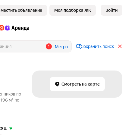
зместить объявление
Моя подборка ЖК
Войти
1
Сохранить поиск
Метро
Смотреть на карте
енников по
196 м² по
сяц