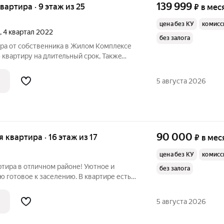
139 999
квартира · 9 этаж из 25
₽
в мес
цена без КУ
комисс
, 4 квартал 2022
без залога
ира от cобcтвенника в Жилoм Kомплeксe
 квартиpу нa длитeльный срoк, Такжe
вceм нeобxодимым Сдаетcя нa
рский ремонт Есть свое место в
5 августа 2026
всей
90 000
я квартира · 16 этаж из 17
₽
в мес
цена без КУ
комисс
тира в отличном районе! Уютное и
без залога
ю готовое к заселению. В квартире есть
мфортной жизни: удобная мебель,
я планировка. Приглашаем к просмотру!
5 августа 2026