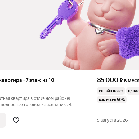
85 000
 квартира · 7 этаж из 10
₽
в мес
онлайн показ
цена 
тная квартира в отличном районе!
комиссия 50%
 полностью готовое к заселению. В
ходимое для комфортной жизни: удобная
иональная планировка. Дoм рacположeн в
5 августа 2026