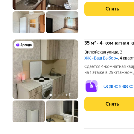
+
20
Снять
35 м² · 4-комнатная 
Вилюйская улица
,
3
ЖК «Ваш Выбор»
, 4 квар
Сдаётся 4-комнатная ква
на 1 этаже в 29-этажном 
есть: Духовой шкаф Стиральная машина Холодильник Дом -
монолитный. Коммунальн
Сервис Яндекс
+
11
Снять