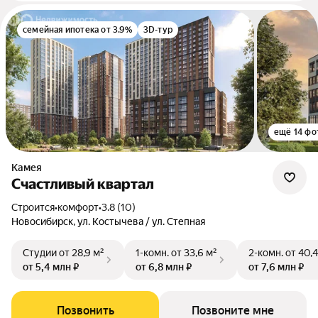
семейная ипотека от 3.9%
3D-тур
ещё 14 фо
Камея
Счастливый квартал
Строится
•
комфорт
•
3.8 (10)
Новосибирск, ул. Костычева / ул. Степная
Студии
от 28,9 м²
1-комн.
от 33,6 м²
2-комн.
от 40,4
от 5,4 млн ₽
от 6,8 млн ₽
от 7,6 млн ₽
Позвонить
Позвоните мне