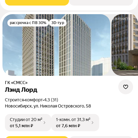
рассрочка с ПВ 30%
3D-тур
ГК «СМСС»
Лэнд Лорд
Строится
•
комфорт
•
4.3 (31)
Новосибирск, ул. Николая Островского, 58
Студии
от 20 м²
1-комн.
от 31,3 м²
от 5,1 млн ₽
от 7,6 млн ₽