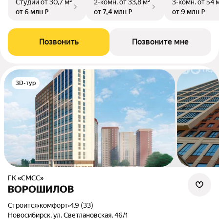
Студии
от 30,7 м²
2-комн.
от 33,8 м²
3-комн.
от 54 
от 6 млн ₽
от 7,4 млн ₽
от 9 млн ₽
Позвонить
Позвоните мне
3D-тур
ГК «СМСС»
ВОРОШИЛОВ
Строится
•
комфорт
•
4.9 (33)
Новосибирск, ул. Светлановская, 46/1