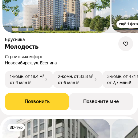
ещё 1 фот
Брусника
Молодость
Строится
•
комфорт
Новосибирск, ул. Есенина
1-комн.
от 18,4 м²
2-комн.
от 33,8 м²
3-комн.
от 47,1 
от 4 млн ₽
от 6 млн ₽
от 7,7 млн ₽
Позвонить
Позвоните мне
3D-тур