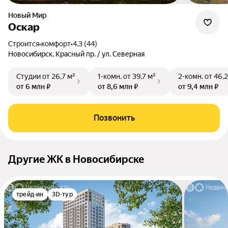
Новый Мир
Оскар
Строится
•
комфорт
•
4.3 (44)
Новосибирск, Красный пр. / ул. Северная
Студии
от 26,7 м²
1-комн.
от 39,7 м²
2-комн.
от 46,2
от 6 млн ₽
от 8,6 млн ₽
от 9,4 млн ₽
Позвонить
Другие ЖК в Новосибирске
трейд-ин
3D-тур