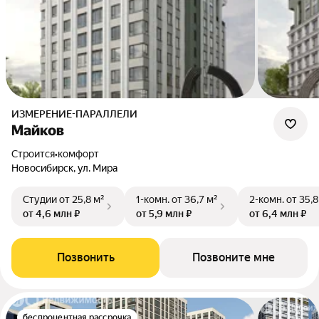
ИЗМЕРЕНИЕ-ПАРАЛЛЕЛИ
Майков
Строится
•
комфорт
Новосибирск, ул. Мира
Студии
от 25,8 м²
1-комн.
от 36,7 м²
2-комн.
от 35,8
от 4,6 млн ₽
от 5,9 млн ₽
от 6,4 млн ₽
Позвонить
Позвоните мне
беспроцентная рассрочка