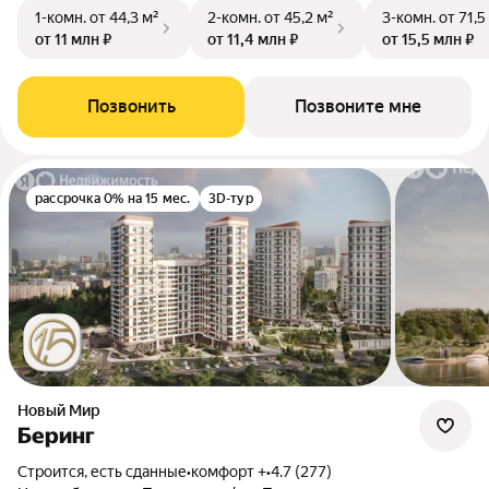
1-комн.
от 44,3 м²
2-комн.
от 45,2 м²
3-комн.
от 71,5
от 11 млн ₽
от 11,4 млн ₽
от 15,5 млн ₽
Позвонить
Позвоните мне
рассрочка 0% на 15 мес.
3D-тур
Новый Мир
Беринг
Строится, есть сданные
•
комфорт +
•
4.7 (277)