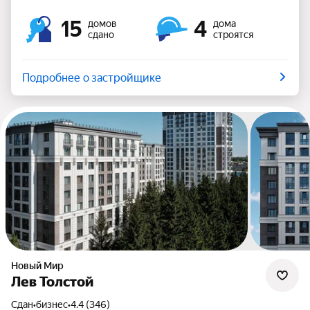
15
4
домов
дома
сдано
строятся
Подробнее о застройщике
Новый Мир
Лев Толстой
Сдан
•
бизнес
•
4.4 (346)