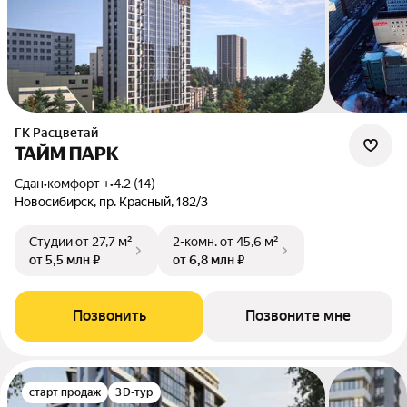
ГК Расцветай
ТАЙМ ПАРК
Сдан
•
комфорт +
•
4.2 (14)
Новосибирск, пр. Красный, 182/3
Студии
от 27,7 м²
2-комн.
от 45,6 м²
от 5,5 млн ₽
от 6,8 млн ₽
Позвонить
Позвоните мне
старт продаж
3D-тур