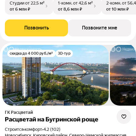
Студии
от 22,5 м²
1-комн.
от 42,6 м²
2-комн.
от 56,4
от 6 млн ₽
от 8,6 млн ₽
от 10 млн ₽
Позвонить
Позвоните мне
скидка до 4 000 руб./м²
3D-тур
ГК Расцветай
Расцветай на Бугринской роще
Строится
•
комфорт
•
4.2 (102)
Новосибирск, Кировский район, Северо-Чемской жилмассив,