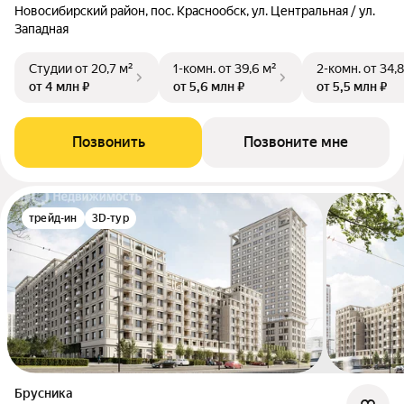
Новосибирский район, пос. Краснообск, ул. Центральная / ул.
Западная
Студии
от 20,7 м²
1-комн.
от 39,6 м²
2-комн.
от 34,8
от 4 млн ₽
от 5,6 млн ₽
от 5,5 млн ₽
Позвонить
Позвоните мне
трейд-ин
3D-тур
Брусника