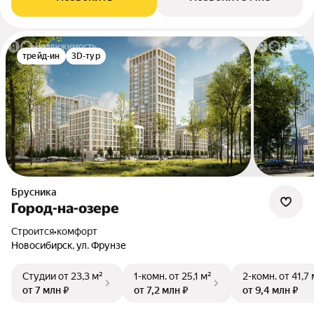
трейд-ин
3D-тур
Брусника
Город-на-озере
Строится
•
комфорт
Новосибирск, ул. Фрунзе
Студии
от 23,3 м²
1-комн.
от 25,1 м²
2-комн.
от 41,7 
от 7 млн ₽
от 7,2 млн ₽
от 9,4 млн ₽