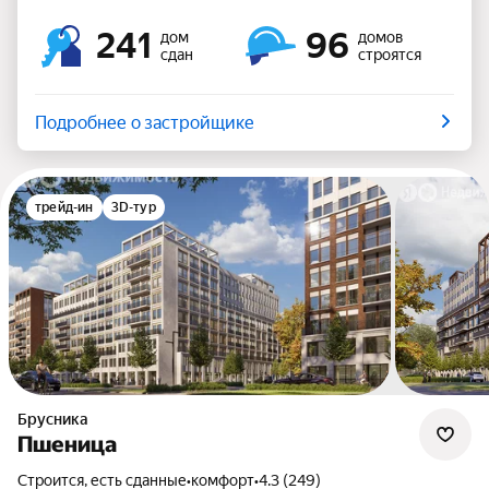
241
96
дом
домов
сдан
строятся
Подробнее о застройщике
трейд-ин
3D-тур
Брусника
Пшеница
Строится, есть сданные
•
комфорт
•
4.3 (249)