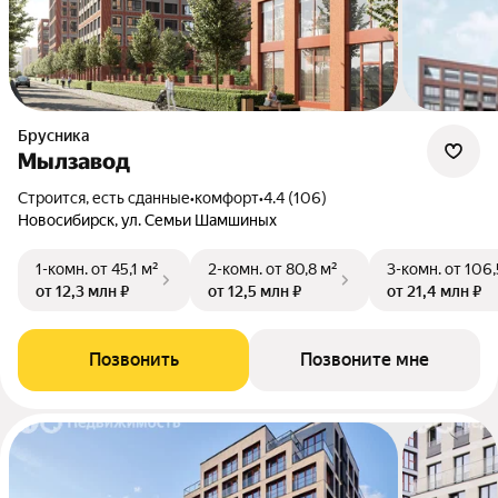
Брусника
Мылзавод
Строится, есть сданные
•
комфорт
•
4.4 (106)
Новосибирск, ул. Семьи Шамшиных
1-комн.
от 45,1 м²
2-комн.
от 80,8 м²
3-комн.
от 106,
от 12,3 млн ₽
от 12,5 млн ₽
от 21,4 млн ₽
Позвонить
Позвоните мне