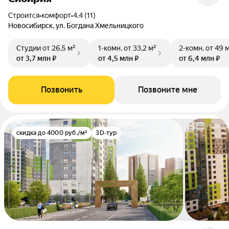
Строится
•
комфорт
•
4.4 (11)
Новосибирск, ул. Богдана Хмельницкого
Студии
от 26,5 м²
1-комн.
от 33,2 м²
2-комн.
от 49 
от 3,7 млн ₽
от 4,5 млн ₽
от 6,4 млн ₽
Позвонить
Позвоните мне
скидка до 4000 руб./м²
3D-тур