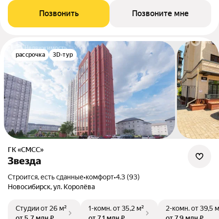
Позвонить
Позвоните мне
рассрочка
3D-тур
ГК «СМСС»
Звезда
Строится, есть сданные
•
комфорт
•
4.3 (93)
Новосибирск, ул. Королёва
Студии
от 26 м²
1-комн.
от 35,2 м²
2-комн.
от 39,5 
от 5,7 млн ₽
от 7,1 млн ₽
от 7,9 млн ₽