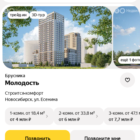
трейд-ин
3D-тур
ещё 1 фот
Брусника
Молодость
Строится
•
комфорт
Новосибирск, ул. Есенина
1-комн.
от 18,4 м²
2-комн.
от 33,8 м²
3-комн.
от 47,1 
от 4 млн ₽
от 6 млн ₽
от 7,7 млн ₽
Позвонить
Позвоните мне