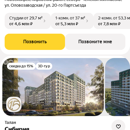
ул. Оловозаводская / ул. 20-го Партсъезда
Студии
от 29,7 м²
1-комн.
от 37 м²
2-комн.
от 53,3 м
от 4,6 млн ₽
от 5,3 млн ₽
от 7,8 млн ₽
Позвонить
Позвоните мне
скидка до 15%
3D-тур
Талан
Сибирия