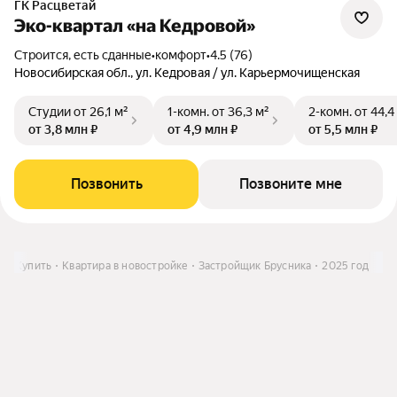
ГК Расцветай
Эко-квартал «на Кедровой»
Строится, есть сданные
•
комфорт
•
4.5 (76)
Новосибирская обл., ул. Кедровая / ул. Карьермочищенская
Студии
от 26,1 м²
1-комн.
от 36,3 м²
2-комн.
от 44,4
от 3,8 млн ₽
от 4,9 млн ₽
от 5,5 млн ₽
Позвонить
Позвоните мне
е
Купить
Квартира в новостройке
Застройщик Брусника
2025 год