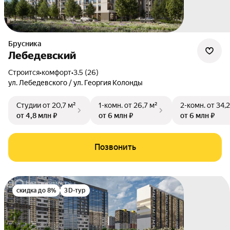
Брусника
Лебедевский
Строится
•
комфорт
•
3.5 (26)
ул. Лебедевского / ул. Георгия Колонды
Студии
от 20,7 м²
1-комн.
от 26,7 м²
2-комн.
от 34,2
от 4,8 млн ₽
от 6 млн ₽
от 6 млн ₽
Позвонить
скидка до 8%
3D-тур