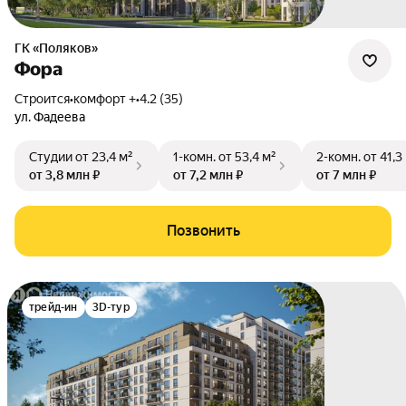
ГК «Поляков»
Фора
Строится
•
комфорт +
•
4.2 (35)
ул. Фадеева
Студии
от 23,4 м²
1-комн.
от 53,4 м²
2-комн.
от 41,3
от 3,8 млн ₽
от 7,2 млн ₽
от 7 млн ₽
Позвонить
трейд-ин
3D-тур