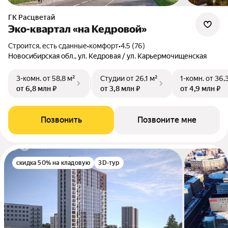
ГК Расцветай
Эко-квартал «на Кедровой»
Строится, есть сданные
•
комфорт
•
4.5 (76)
Новосибирская обл., ул. Кедровая / ул. Карьермочищенская
3-комн.
от 58,8 м²
Студии
от 26,1 м²
1-комн.
от 36,
от 6,8 млн ₽
от 3,8 млн ₽
от 4,9 млн ₽
Позвонить
Позвоните мне
скидка 50% на кладовую
3D-тур