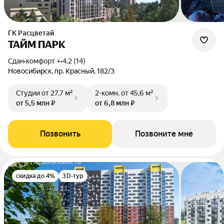
ГК Расцветай
ТАЙМ ПАРК
Сдан
•
комфорт +
•
4.2 (14)
Новосибирск, пр. Красный, 182/3
Студии
от 27,7 м²
2-комн.
от 45,6 м²
от 5,5 млн ₽
от 6,8 млн ₽
Позвонить
Позвоните мне
скидка до 4%
3D-тур