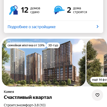
12
2
домов
дома
сдано
строятся
Подробнее о застройщике
семейная ипотека от 3.9%
3D-тур
ещё 14 фо
Камея
Счастливый квартал
Строится
•
комфорт
•
3.8 (10)