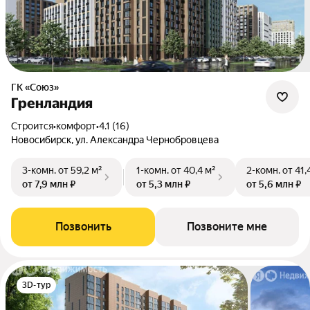
ГК «Союз»
Гренландия
Строится
•
комфорт
•
4.1 (16)
Новосибирск, ул. Александра Чернобровцева
3-комн.
от 59,2 м²
1-комн.
от 40,4 м²
2-комн.
от 41,
от 7,9 млн ₽
от 5,3 млн ₽
от 5,6 млн ₽
Позвонить
Позвоните мне
3D-тур