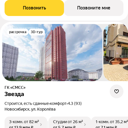
Позвонить
Позвоните мне
рассрочка
3D-тур
ГК «СМСС»
Звезда
Строится, есть сданные
•
комфорт
•
4.3 (93)
Новосибирск, ул. Королёва
3-комн.
от 82 м²
Студии
от 26 м²
1-комн.
от 35,2 м
от 13,9 млн ₽
от 5,7 млн ₽
от 7,1 млн ₽