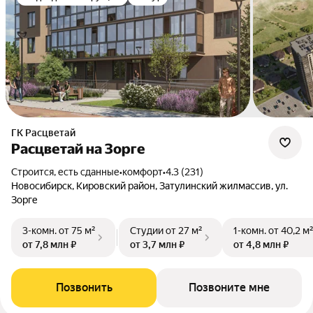
ГК Расцветай
Расцветай на Зорге
Строится, есть сданные
•
комфорт
•
4.3 (231)
Новосибирск, Кировский район, Затулинский жилмассив, ул.
Зорге
3-комн.
от 75 м²
Студии
от 27 м²
1-комн.
от 40,2 м
от 7,8 млн ₽
от 3,7 млн ₽
от 4,8 млн ₽
Позвонить
Позвоните мне