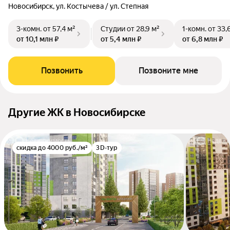
Новосибирск, ул. Костычева / ул. Степная
3-комн.
от 57,4 м²
Студии
от 28,9 м²
1-комн.
от 33,
от 10,1 млн ₽
от 5,4 млн ₽
от 6,8 млн ₽
Позвонить
Позвоните мне
Другие ЖК в Новосибирске
скидка до 4000 руб./м²
3D-тур