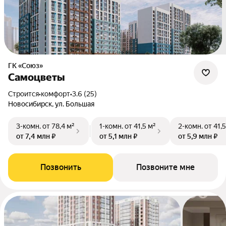
ГК «Союз»
Самоцветы
Строится
•
комфорт
•
3.6 (25)
Новосибирск, ул. Большая
3-комн.
от 78,4 м²
1-комн.
от 41,5 м²
2-комн.
от 41,
от 7,4 млн ₽
от 5,1 млн ₽
от 5,9 млн ₽
Позвонить
Позвоните мне