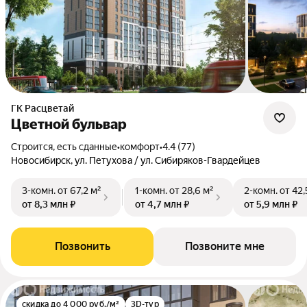
ГК Расцветай
Цветной бульвар
Строится, есть сданные
•
комфорт
•
4.4 (77)
Новосибирск, ул. Петухова / ул. Сибиряков-Гвардейцев
3-комн.
от 67,2 м²
1-комн.
от 28,6 м²
2-комн.
от 42,
от 8,3 млн ₽
от 4,7 млн ₽
от 5,9 млн ₽
Позвонить
Позвоните мне
скидка до 4 000 руб./м²
3D-тур