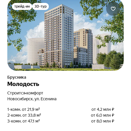
трейд-ин
3D-тур
Брусника
Молодость
Строится
•
комфорт
Новосибирск, ул. Есенина
1-комн. от 21,9 м²
от 4,2 млн ₽
2-комн. от 33,8 м²
от 6,0 млн ₽
3-комн. от 47,1 м²
от 8,0 млн ₽