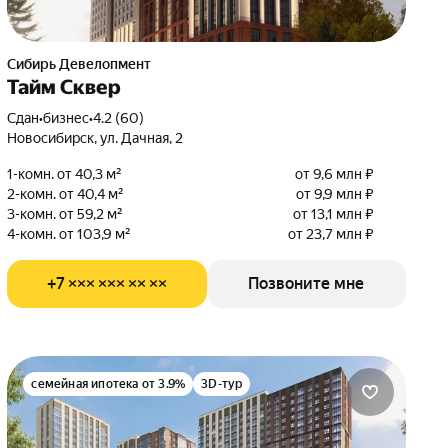
Сибирь Девелопмент
Тайм Сквер
Сдан
•
бизнес
•
4.2 (60)
Новосибирск, ул. Дачная, 2
1-комн. от 40,3 м²
от 9,6 млн ₽
2-комн. от 40,4 м²
от 9,9 млн ₽
3-комн. от 59,2 м²
от 13,1 млн ₽
4-комн. от 103,9 м²
от 23,7 млн ₽
+7 ××× ××× ×× ××
Позвоните мне
семейная ипотека от 3.9%
3D-тур