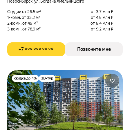
Новосибирск, ул. Богдана Хмельницкого
Студии от 26,5 м²
от 3,7 млн ₽
1-комн. от 33,2 м²
от 4,5 млн ₽
2-комн. от 49 м²
от 6,4 млн ₽
3-комн. от 78,9 м²
от 9,2 млн ₽
+7 ××× ××× ×× ××
Позвоните мне
скидка до 4%
3D-тур