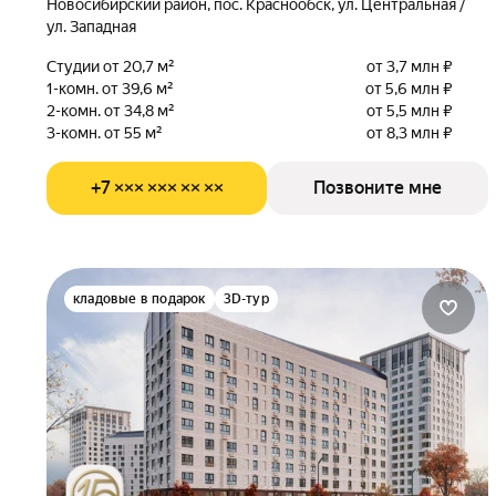
Новосибирский район, пос. Краснообск, ул. Центральная /
ул. Западная
Студии от 20,7 м²
от 3,7 млн ₽
1-комн. от 39,6 м²
от 5,6 млн ₽
2-комн. от 34,8 м²
от 5,5 млн ₽
3-комн. от 55 м²
от 8,3 млн ₽
+7 ××× ××× ×× ××
Позвоните мне
кладовые в подарок
3D-тур