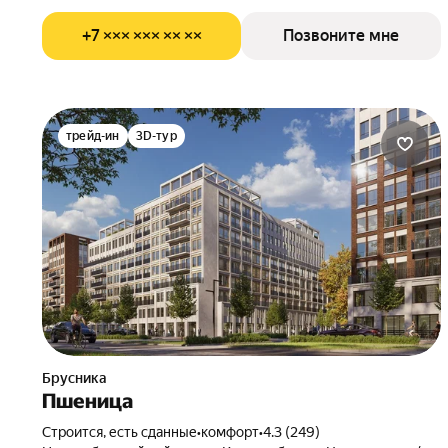
+7 ××× ××× ×× ××
Позвоните мне
трейд-ин
3D-тур
Брусника
Пшеница
Строится, есть сданные
•
комфорт
•
4.3 (249)