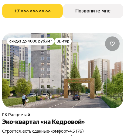
+7 ××× ××× ×× ××
Позвоните мне
скидка до 4000 руб./м²
3D-тур
ГК Расцветай
Эко-квартал «на Кедровой»
Строится, есть сданные
•
комфорт
•
4.5 (76)