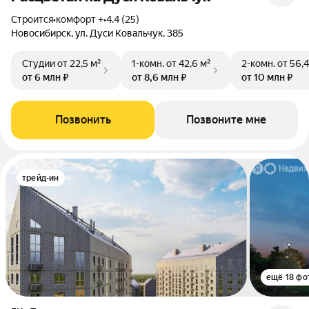
Строится
•
комфорт +
•
4.4 (25)
Новосибирск, ул. Дуси Ковальчук, 385
Студии
от 22,5 м²
1-комн.
от 42,6 м²
2-комн.
от 56,4
от 6 млн ₽
от 8,6 млн ₽
от 10 млн ₽
Позвонить
Позвоните мне
трейд-ин
ещё 18 фо