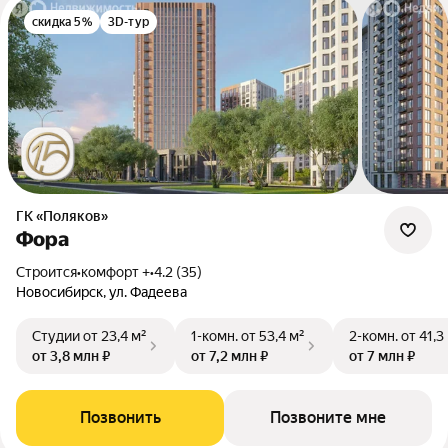
скидка 5%
3D-тур
ГК «Поляков»
Фора
Строится
•
комфорт +
•
4.2 (35)
Новосибирск, ул. Фадеева
Студии
от 23,4 м²
1-комн.
от 53,4 м²
2-комн.
от 41,3
от 3,8 млн ₽
от 7,2 млн ₽
от 7 млн ₽
Позвонить
Позвоните мне