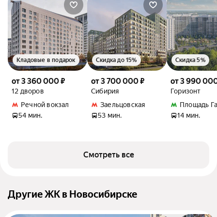
Кладовые в подарок
Скидка до 15%
Скидка 5%
от 3 360 000 ₽
от 3 700 000 ₽
от 3 990 000
12 дворов
Сибирия
Горизонт
Речной вокзал
Заельцовская
Площадь Г
54 мин.
53 мин.
14 мин.
Смотреть все
Другие ЖК в Новосибирске