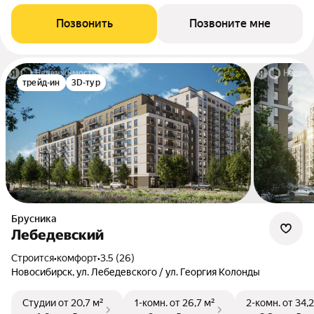
Позвонить
Позвоните мне
трейд-ин
3D-тур
Брусника
Лебедевский
Строится
•
комфорт
•
3.5 (26)
Новосибирск, ул. Лебедевского / ул. Георгия Колонды
Студии
от 20,7 м²
1-комн.
от 26,7 м²
2-комн.
от 34,2