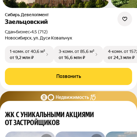
Сибирь Девелопмент
Заельцовский
Сдан
•
бизнес
•
4.5 (712)
Новосибирск, ул. Дуси Ковальчук
1-комн.
от 40,6 м²
3-комн.
от 85,6 м²
4-комн.
от 157
от 9,2 млн ₽
от 16,6 млн ₽
от 24,3 млн ₽
Позвонить
ЖК С УНИКАЛЬНЫМИ АКЦИЯМИ
ОТ ЗАСТРОЙЩИКОВ