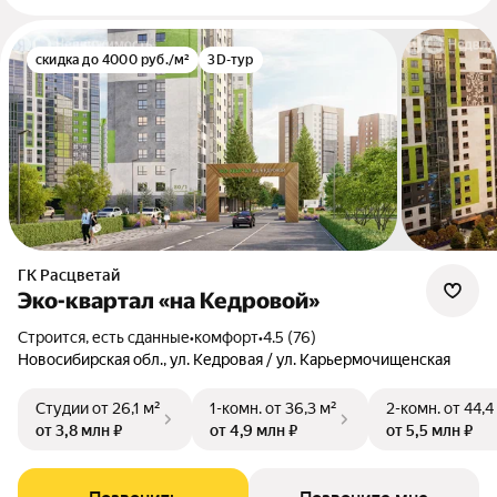
скидка до 4000 руб./м²
3D-тур
ГК Расцветай
Эко-квартал «на Кедровой»
Строится, есть сданные
•
комфорт
•
4.5 (76)
Новосибирская обл., ул. Кедровая / ул. Карьермочищенская
Студии
от 26,1 м²
1-комн.
от 36,3 м²
2-комн.
от 44,4
от 3,8 млн ₽
от 4,9 млн ₽
от 5,5 млн ₽