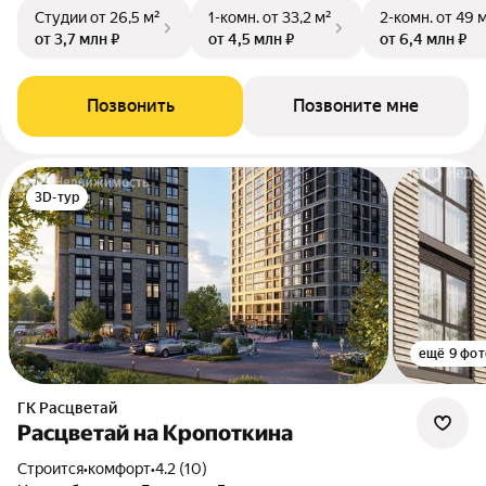
Студии
от 26,5 м²
1-комн.
от 33,2 м²
2-комн.
от 49 
от 3,7 млн ₽
от 4,5 млн ₽
от 6,4 млн ₽
Позвонить
Позвоните мне
3D-тур
ещё 9 фот
ГК Расцветай
Расцветай на Кропоткина
Строится
•
комфорт
•
4.2 (10)