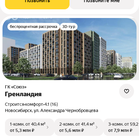
Позвонить
Позвоните мне
беспроцентная рассрочка
3D-тур
ГК «Союз»
Гренландия
Строится
•
комфорт
•
4.1 (16)
Новосибирск, ул. Александра Чернобровцева
1-комн.
от 40,4 м²
2-комн.
от 41,4 м²
3-комн.
от 59,2
от 5,3 млн ₽
от 5,6 млн ₽
от 7,9 млн ₽