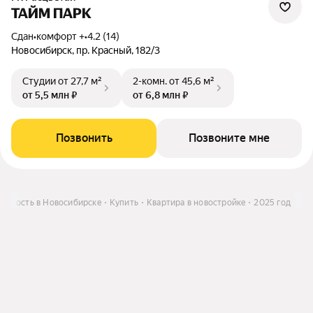
ТАЙМ ПАРК
Сдан
•
комфорт +
•
4.2 (14)
Новосибирск, пр. Красный, 182/3
Студии
от 27,7 м²
2-комн.
от 45,6 м²
от 5,5 млн ₽
от 6,8 млн ₽
Позвонить
Позвоните мне
жимость в Новосибирске
Купить
Квартира в новостройке
2025 год