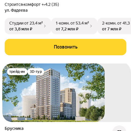
Строится
•
комфорт +
•
4.2 (35)
ул. Фадеева
Студии
от 23,4 м²
1-комн.
от 53,4 м²
2-комн.
от 41,3
от 3,8 млн ₽
от 7,2 млн ₽
от 7 млн ₽
Позвонить
трейд-ин
3D-тур
Брусника