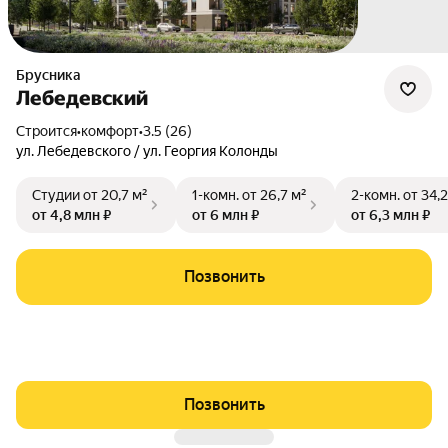
Брусника
Лебедевский
Строится
•
комфорт
•
3.5 (26)
ул. Лебедевского / ул. Георгия Колонды
Студии
от 20,7 м²
1-комн.
от 26,7 м²
2-комн.
от 34,2
от 4,8 млн ₽
от 6 млн ₽
от 6,3 млн ₽
Позвонить
Позвонить