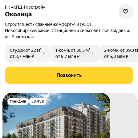
ГК «КПД-Газстрой»
Околица
Строится, есть сданные
•
комфорт
•
4.8 (930)
Новосибирский район
,
Станционный сельсовет
,
пос. Садовый
,
ул. Ладожская
Студии
от 22 м²
1-комн.
от 38,3 м²
2-комн.
от 39,3 м
от 3,7 млн ₽
от 5,7 млн ₽
от 5,8 млн ₽
Позвонить
трейд-ин
3D-тур