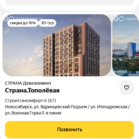
скидка до 16%
3D-тур
СТРАНА Девелопмент
Страна.Тополёвая
Строится
•
комфорт
•
5 (67)
Новосибирск, ул. Ядринцевский Подъем / ул. Ипподромская /
ул. Военная Горка 5-я линия
Позвонить