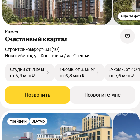
ещё 14 фо
Камея
Счастливый квартал
Строится
•
комфорт
•
3.8 (10)
Новосибирск, ул. Костычева / ул. Степная
Студии
от 28,9 м²
1-комн.
от 33,6 м²
2-комн.
от 40,4
от 5,4 млн ₽
от 6,8 млн ₽
от 7,6 млн ₽
Позвонить
Позвоните мне
трейд-ин
3D-тур