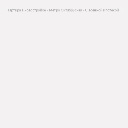
ь
Квартира в новостройке
Метро Октябрьская
С военной ипотекой