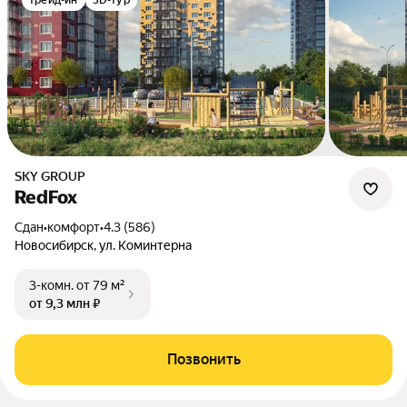
трейд-ин
3D-тур
SKY GROUP
RedFox
Сдан
•
комфорт
•
4.3 (586)
Новосибирск, ул. Коминтерна
3-комн.
от 79 м²
от 9,3 млн ₽
Позвонить