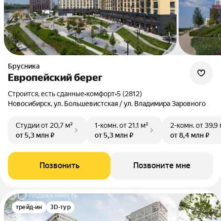
Брусника
Европейский берег
Строится, есть сданные
•
комфорт
•
5 (2812)
Новосибирск, ул. Большевистская / ул. Владимира Заровного
Студии
от 20,7 м²
1-комн.
от 21,1 м²
2-комн.
от 39,9
от 5,3 млн ₽
от 5,3 млн ₽
от 8,4 млн ₽
Позвонить
Позвоните мне
трейд-ин
3D-тур