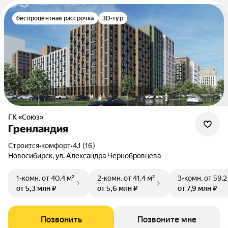
беспроцентная рассрочка
3D-тур
ГК «Союз»
Гренландия
Строится
•
комфорт
•
4.1 (16)
Новосибирск, ул. Александра Чернобровцева
1-комн.
от 40,4 м²
2-комн.
от 41,4 м²
3-комн.
от 59,2
от 5,3 млн ₽
от 5,6 млн ₽
от 7,9 млн ₽
Позвонить
Позвоните мне