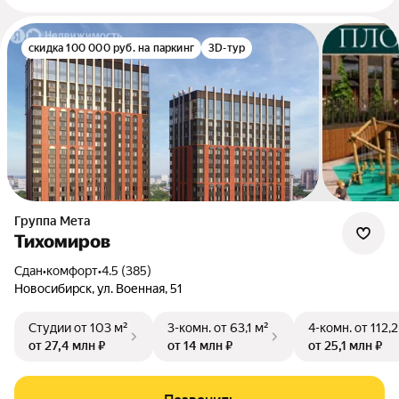
скидка 100 000 руб. на паркинг
3D-тур
Группа Мета
Тихомиров
Сдан
•
комфорт
•
4.5 (385)
Новосибирск, ул. Военная, 51
Студии
от 103 м²
3-комн.
от 63,1 м²
4-комн.
от 112,2
от 27,4 млн ₽
от 14 млн ₽
от 25,1 млн ₽