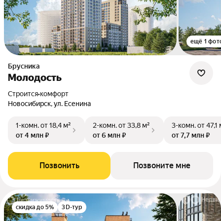
ещё 1 фот
Брусника
Молодость
Строится
•
комфорт
Новосибирск, ул. Есенина
1-комн.
от 18,4 м²
2-комн.
от 33,8 м²
3-комн.
от 47,1 
от 4 млн ₽
от 6 млн ₽
от 7,7 млн ₽
Позвонить
Позвоните мне
скидка до 5%
3D-тур