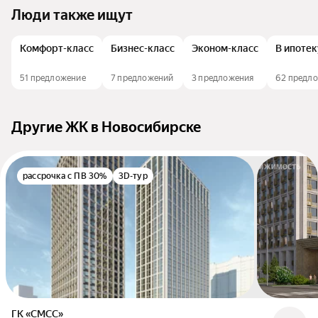
Люди также ищут
Комфорт-класс
Бизнес-класс
Эконом-класс
В ипотек
51 предложение
7 предложений
3 предложения
62 предл
Другие ЖК в Новосибирске
рассрочка с ПВ 30%
3D-тур
ГК «СМСС»