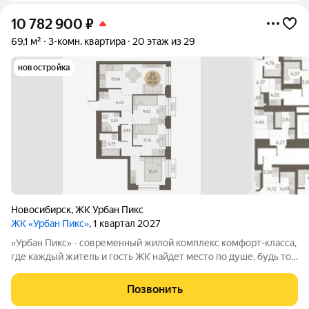
10 782 900
₽
69,1 м²
3-комн. квартира
20 этаж из 29
новостройка
Новосибирск
,
ЖК Урбан Пикс
ЖК «Урбан Пикс»
, 1 квартал 2027
«Урбан Пикс» - cовременный жилой комплекс комфорт-класса,
где каждый житель и гость ЖК найдет место по душе, будь то
активный отдых или чтение любимой книги в тени большого
дерева. Дома, объединенные одной концепцией, станут
Позвонить
точкой притяжения,