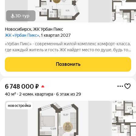
3D-тур
Новосибирск
,
ЖК Урбан Пикс
ЖК «Урбан Пикс»
, 1 квартал 2027
«Урбан Пикс» - cовременный жилой комплекс комфорт-класса,
где каждый житель и гость ЖК найдет место по душе, будь то
активный отдых или чтение любимой книги в тени большого
дерева. Дома, объединенные одной концепцией, станут
Позвонить
точкой притяжения,
6 748 000
₽
40 м²
2-комн. квартира
6 этаж из 29
новостройка