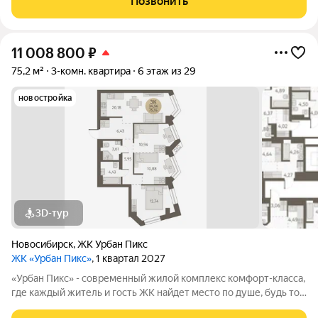
Позвонить
точкой притяжения,
11 008 800
₽
75,2 м²
3-комн. квартира
6 этаж из 29
новостройка
3D-тур
Новосибирск
,
ЖК Урбан Пикс
ЖК «Урбан Пикс»
, 1 квартал 2027
«Урбан Пикс» - cовременный жилой комплекс комфорт-класса,
где каждый житель и гость ЖК найдет место по душе, будь то
активный отдых или чтение любимой книги в тени большого