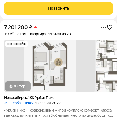
активный отдых или чтение любимой книги в тени большого
дерева. Дома, объединенные одной концепцией, станут
Позвонить
точкой притяжения,
7 201 200
₽
40 м²
2-комн. квартира
14 этаж из 29
новостройка
3D-тур
Новосибирск
,
ЖК Урбан Пикс
ЖК «Урбан Пикс»
, 1 квартал 2027
«Урбан Пикс» - cовременный жилой комплекс комфорт-класса,
где каждый житель и гость ЖК найдет место по душе, будь то