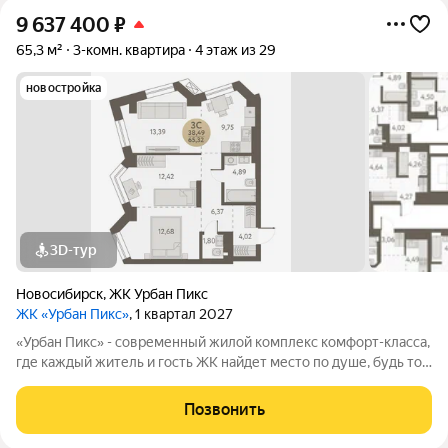
9 637 400
₽
65,3 м²
3-комн. квартира
4 этаж из 29
новостройка
3D-тур
Новосибирск
,
ЖК Урбан Пикс
ЖК «Урбан Пикс»
, 1 квартал 2027
«Урбан Пикс» - cовременный жилой комплекс комфорт-класса,
где каждый житель и гость ЖК найдет место по душе, будь то
активный отдых или чтение любимой книги в тени большого
дерева. Дома, объединенные одной концепцией, станут
Позвонить
точкой притяжения,