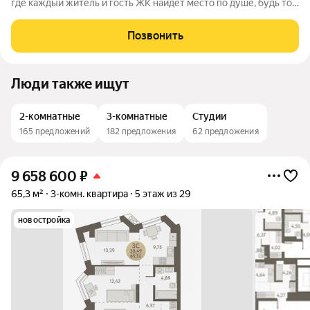
где каждый житель и гость ЖК найдет место по душе, будь то
активный отдых или чтение любимой книги в тени большого
дерева. Дома, объединенные одной концепцией, станут
Позвонить
точкой притяжения,
Люди также ищут
2-комнатные
3-комнатные
Студии
165 предложений
182 предложения
62 предложения
9 658 600
₽
65,3 м²
3-комн. квартира
5 этаж из 29
новостройка