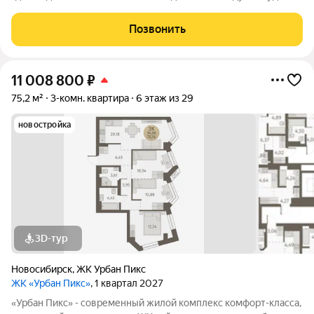
активный отдых или чтение любимой книги в тени большого
дерева. Дома, объединенные одной концепцией, станут
Позвонить
точкой притяжения,
11 008 800
₽
75,2 м²
3-комн. квартира
6 этаж из 29
новостройка
3D-тур
Новосибирск
,
ЖК Урбан Пикс
ЖК «Урбан Пикс»
, 1 квартал 2027
«Урбан Пикс» - cовременный жилой комплекс комфорт-класса,