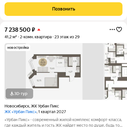
активный отдых или чтение любимой книги в тени большого
дерева. Дома, объединенные одной концепцией, станут
Позвонить
точкой притяжения,
7 238 500
₽
41,2 м²
2-комн. квартира
23 этаж из 29
новостройка
3D-тур
Новосибирск
,
ЖК Урбан Пикс
ЖК «Урбан Пикс»
, 1 квартал 2027
«Урбан Пикс» - cовременный жилой комплекс комфорт-класса,
где каждый житель и гость ЖК найдет место по душе, будь то