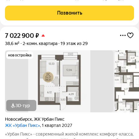
активный отдых или чтение любимой книги в тени большого
дерева. Дома, объединенные одной концепцией, станут
Позвонить
точкой притяжения,
7 022 900
₽
38,6 м²
2-комн. квартира
19 этаж из 29
новостройка
3D-тур
Новосибирск
,
ЖК Урбан Пикс
ЖК «Урбан Пикс»
, 1 квартал 2027
«Урбан Пикс» - cовременный жилой комплекс комфорт-класса,