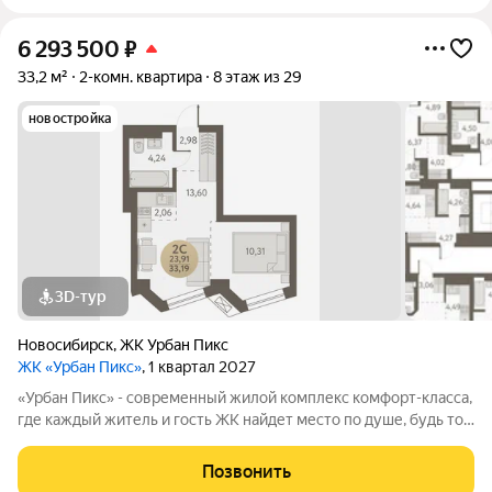
6 293 500
₽
33,2 м²
2-комн. квартира
8 этаж из 29
новостройка
3D-тур
Новосибирск
,
ЖК Урбан Пикс
ЖК «Урбан Пикс»
, 1 квартал 2027
«Урбан Пикс» - cовременный жилой комплекс комфорт-класса,
где каждый житель и гость ЖК найдет место по душе, будь то
активный отдых или чтение любимой книги в тени большого
дерева. Дома, объединенные одной концепцией, станут
Позвонить
точкой притяжения,