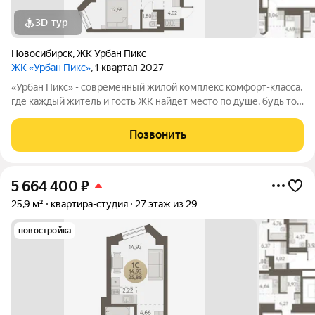
3D-тур
Новосибирск
,
ЖК Урбан Пикс
ЖК «Урбан Пикс»
, 1 квартал 2027
«Урбан Пикс» - cовременный жилой комплекс комфорт-класса,
где каждый житель и гость ЖК найдет место по душе, будь то
активный отдых или чтение любимой книги в тени большого
дерева. Дома, объединенные одной концепцией, станут
Позвонить
точкой притяжения,
5 664 400
₽
25,9 м²
квартира-студия
27 этаж из 29
новостройка