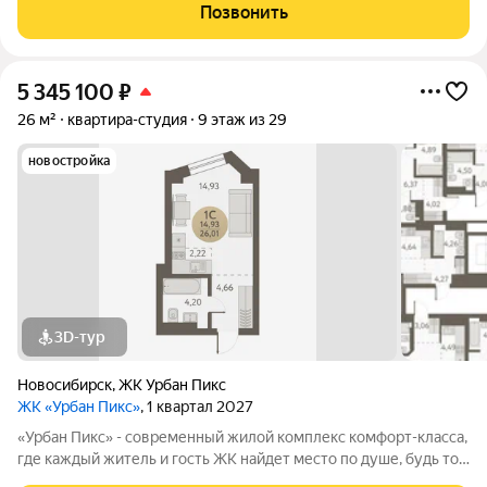
дерева. Дома, объединенные одной концепцией, станут
Позвонить
точкой притяжения,
5 345 100
₽
26 м²
квартира-студия
9 этаж из 29
новостройка
3D-тур
Новосибирск
,
ЖК Урбан Пикс
ЖК «Урбан Пикс»
, 1 квартал 2027
«Урбан Пикс» - cовременный жилой комплекс комфорт-класса,
где каждый житель и гость ЖК найдет место по душе, будь то
активный отдых или чтение любимой книги в тени большого