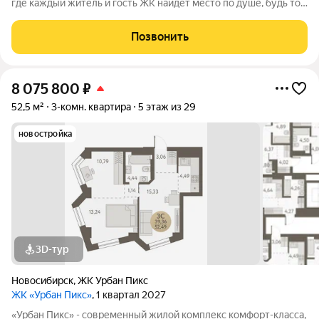
где каждый житель и гость ЖК найдет место по душе, будь то
активный отдых или чтение любимой книги в тени большого
дерева. Дома, объединенные одной концепцией, станут
Позвонить
точкой притяжения,
8 075 800
₽
52,5 м²
3-комн. квартира
5 этаж из 29
новостройка
3D-тур
Новосибирск
,
ЖК Урбан Пикс
ЖК «Урбан Пикс»
, 1 квартал 2027
«Урбан Пикс» - cовременный жилой комплекс комфорт-класса,