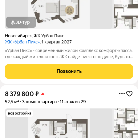
3D-тур
Новосибирск
,
ЖК Урбан Пикс
ЖК «Урбан Пикс»
, 1 квартал 2027
«Урбан Пикс» - cовременный жилой комплекс комфорт-класса,
где каждый житель и гость ЖК найдет место по душе, будь то
активный отдых или чтение любимой книги в тени большого
дерева. Дома, объединенные одной концепцией, станут
Позвонить
точкой притяжения,
8 379 800
₽
52,5 м²
3-комн. квартира
11 этаж из 29
новостройка