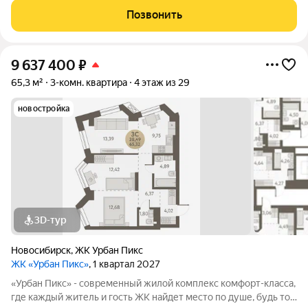
дерева. Дома, объединенные одной концепцией, станут
Позвонить
точкой притяжения,
9 637 400
₽
65,3 м²
3-комн. квартира
4 этаж из 29
новостройка
3D-тур
Новосибирск
,
ЖК Урбан Пикс
ЖК «Урбан Пикс»
, 1 квартал 2027
«Урбан Пикс» - cовременный жилой комплекс комфорт-класса,
где каждый житель и гость ЖК найдет место по душе, будь то