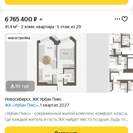
точкой притяжения,
6 765 400
₽
41,4 м²
2-комн. квартира
5 этаж из 29
новостройка
3D-тур
Новосибирск
,
ЖК Урбан Пикс
ЖК «Урбан Пикс»
, 1 квартал 2027
«Урбан Пикс» - cовременный жилой комплекс комфорт-класса,
где каждый житель и гость ЖК найдет место по душе, будь то
активный отдых или чтение любимой книги в тени большого
дерева. Дома, объединенные одной концепцией, станут