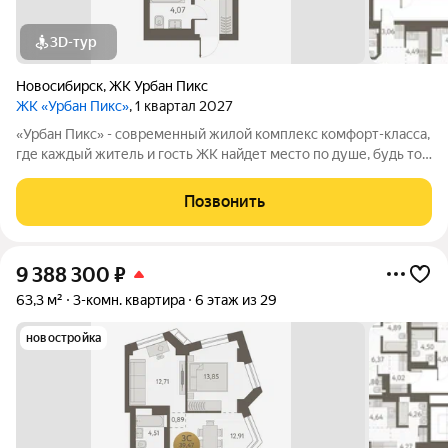
3D-тур
Новосибирск
,
ЖК Урбан Пикс
ЖК «Урбан Пикс»
, 1 квартал 2027
«Урбан Пикс» - cовременный жилой комплекс комфорт-класса,
где каждый житель и гость ЖК найдет место по душе, будь то
активный отдых или чтение любимой книги в тени большого
дерева. Дома, объединенные одной концепцией, станут
Позвонить
точкой притяжения,
9 388 300
₽
63,3 м²
3-комн. квартира
6 этаж из 29
новостройка