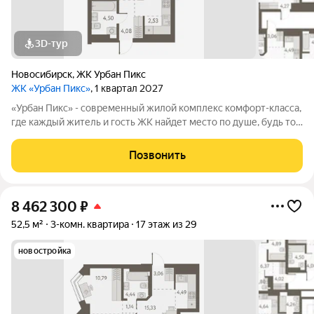
3D-тур
Новосибирск
,
ЖК Урбан Пикс
ЖК «Урбан Пикс»
, 1 квартал 2027
«Урбан Пикс» - cовременный жилой комплекс комфорт-класса,
где каждый житель и гость ЖК найдет место по душе, будь то
активный отдых или чтение любимой книги в тени большого
дерева. Дома, объединенные одной концепцией, станут
Позвонить
точкой притяжения,
8 462 300
₽
52,5 м²
3-комн. квартира
17 этаж из 29
новостройка