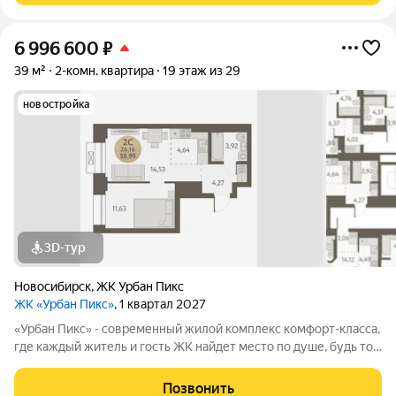
6 996 600
₽
39 м²
2-комн. квартира
19 этаж из 29
новостройка
3D-тур
Новосибирск
,
ЖК Урбан Пикс
ЖК «Урбан Пикс»
, 1 квартал 2027
«Урбан Пикс» - cовременный жилой комплекс комфорт-класса,
где каждый житель и гость ЖК найдет место по душе, будь то
активный отдых или чтение любимой книги в тени большого
дерева. Дома, объединенные одной концепцией, станут
Позвонить